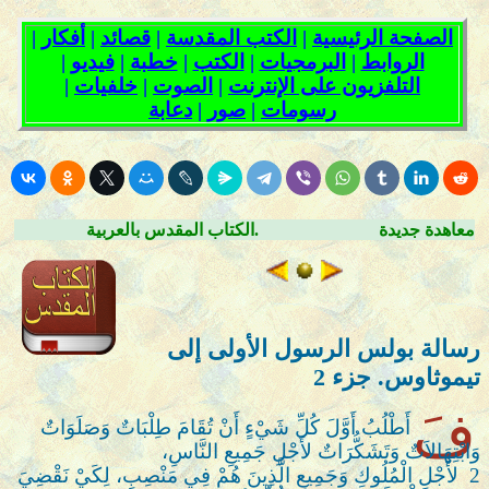
معاهدة جديدة
الكتاب المقدس بالعربية.
رسالة بولس الرسول الأولى إلى
تيموثاوس. جزء
2
فَ
أَطْلُبُ أَوَّلَ كُلِّ شَيْءٍ أَنْ تُقَامَ طِلْبَاتٌ وَصَلَوَاتٌ
وَابْتِهَالاَتٌ وَتَشَكُّرَاتٌ لأَجْلِ جَمِيعِ النَّاسِ،
2
لأَجْلِ الْمُلُوكِ وَجَمِيعِ الَّذِينَ هُمْ فِي مَنْصِبٍ، لِكَيْ نَقْضِيَ