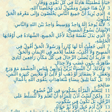
حَيَاةً مُطْمَئِنَّةً هَادِئَةً فِي كُلِّ تَقْوَى وَوَقَارٍ،
3
لأَنَّ هَذَا حَسَنٌ وَمَقْبُولٌ لَدَى مُخَلِّصِنَا اللهِ،
4
الَّذِي يُرِيدُ أَنَّ جَمِيعَ النَّاسِ يَخْلُصُونَ وَإِلَى مَعْرِفَةِ الْحَقِّ
يُقْبِلُونَ.
5
لأَنَّهُ يُوجَدُ إِلَهٌ وَاحِدٌ وَوَسِيطٌ وَاحِدٌ بَيْنَ اللهِ وَالنَّاسِ:
الإِنْسَانُ يَسُوعُ الْمَسِيحُ،
6
الَّذِي بَذَلَ نَفْسَهُ فِدْيَةً لأَجْلِ الْجَمِيعِ، الشَّهَادَةُ فِي أَوْقَاتِهَا
الْخَاصَّةِ،
7
الَّتِي جُعِلْتُ أَنَا لَهَا كَارِزاً وَرَسُولاً. الْحَقَّ أَقُولُ فِي
الْمَسِيحِ وَلاَ أَكْذِبُ، مُعَلِّماً لِلأُمَمِ فِي الإِيمَانِ وَالْحَقِّ.
8
فَأُرِيدُ أَنْ يُصَلِّيَ الرِّجَالُ فِي كُلِّ مَكَانٍ رَافِعِينَ أَيَادِيَ
طَاهِرَةً، بِدُونِ غَضَبٍ وَلاَ جِدَالٍ.
9
وَكَذَلِكَ أَنَّ النِّسَاءَ يُزَيِّنَّ ذَوَاتِهِنَّ بِلِبَاسِ الْحِشْمَةِ مَعَ وَرَعٍ
وَتَعَقُّلٍ، لاَ بِضَفَائِرَ أَوْ ذَهَبٍ أَوْ لَآلِئَ أَوْ مَلاَبِسَ كَثِيرَةِ الثَّمَنِ،
10
بَلْ كَمَا يَلِيقُ بِنِسَاءٍ مُتَعَاهِدَاتٍ بِتَقْوَى اللهِ بِأَعْمَالٍ
صَالِحَةٍ.
11
لِتَتَعَلَّمِ الْمَرْأَةُ بِسُكُوتٍ فِي كُلِّ خُضُوعٍ.
12
وَلَكِنْ لَسْتُ آذَنُ لِلْمَرْأَةِ أَنْ تُعَلِّمَ وَلاَ تَتَسَلَّطَ عَلَى
الرَّجُلِ، بَلْ تَكُونُ فِي سُكُوتٍ،
13
لأَنَّ آدَمَ جُبِلَ أَوَّلاً ثُمَّ حَوَّاءُ،