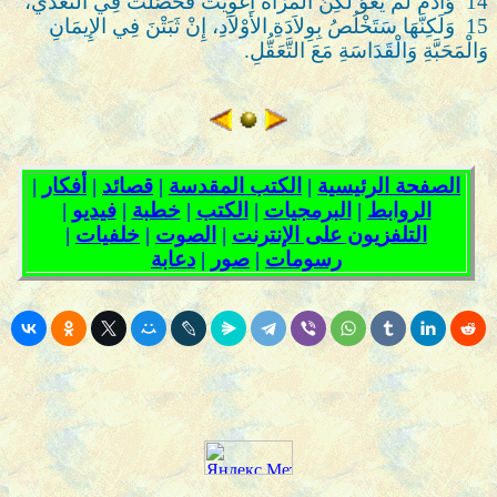
14
وَآدَمُ لَمْ يُغْوَ لَكِنَّ الْمَرْأَةَ أُغْوِيَتْ فَحَصَلَتْ فِي التَّعَدِّي،
15
وَلَكِنَّهَا سَتَخْلُصُ بِوِلاَدَةِ الأَوْلاَدِ، إِنْ ثَبَتْنَ فِي الإِيمَانِ
وَالْمَحَبَّةِ وَالْقَدَاسَةِ مَعَ التَّعَقُّلِ.