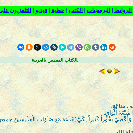
الكتاب المقدس بالعربية.
صْفِ سَاعَةٍ.
 سَبْعَةَ أَبْوَاقٍ.
 وَأُعْطِيَ بَخُوراً كَثِيراً لِكَيْ يُقَدِّمَهُ مَعَ صَلَوَاتِ الْقِدِّيسِينَ جَمِيعِه
مَامَ اللهِ.