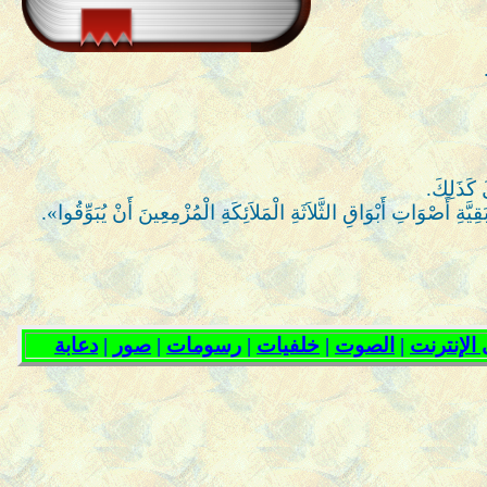
ُ كَذَلِكَ.
صْوَاتِ أَبْوَاقِ الثَّلاَثَةِ الْمَلاَئِكَةِ الْمُزْمِعِينَ أَنْ يُبَوِّقُوا».