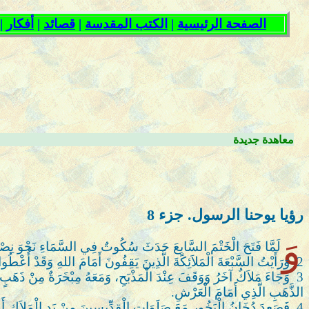
معاهدة جديدة
رؤيا يوحنا الرسول. جزء
8
وَ
لَمَّا فَتَحَ الْخَتْمَ السَّابِعَ حَدَثَ سُكُوتٌ فِي السَّمَاءِ نَحْوَ نِ
2
وَرَأَيْتُ السَّبْعَةَ الْمَلاَئِكَةَ الَّذِينَ يَقِفُونَ أَمَامَ اللهِ وَقَدْ أُعْطُوا
3
وَجَاءَ مَلاَكٌ آخَرُ وَوَقَفَ عِنْدَ الْمَذْبَحِ، وَمَعَهُ مِبْخَرَةٌ مِنْ ذَهَبٍ
الذَّهَبِ الَّذِي أَمَامَ الْعَرْشِ.
4
فَصَعِدَ دُخَانُ الْبَخُورِ مَعَ صَلَوَاتِ الْقِدِّيسِينَ مِنْ يَدِ الْمَلاَكِ أَ