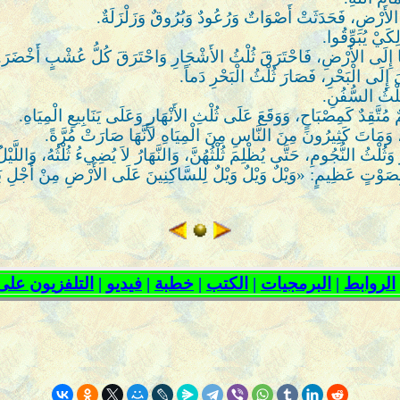
ِلَى الأَرْضِ، فَحَدَثَتْ أَصْوَاتٌ وَرُعُودٌ وَبُرُوقٌ وَزَلْزَلَةٌ.
لِكَيْ يُبَوِّقُوا.
قِيَا إِلَى الأَرْضِ، فَاحْتَرَقَ ثُلْثُ الأَشْجَارِ وَاحْتَرَقَ كُلُّ عُشْبٍ أَخْضَرَ.
ِيَ إِلَى الْبَحْرِ، فَصَارَ ثُلْثُ الْبَحْرِ دَماً.
ثُلْثُ السُّفُنِ.
َّقِدٌ كَمِصْبَاحٍ، وَوَقَعَ عَلَى ثُلْثِ الأَنْهَارِ وَعَلَى يَنَابِيعِ الْمِيَاهِ.
 وَمَاتَ كَثِيرُونَ مِنَ النَّاسِ مِنَ الْمِيَاهِ لأَنَّهَا صَارَتْ مُرَّةً.
ُلْثُ النُّجُومِ، حَتَّى يُظْلِمَ ثُلْثُهُنَّ، وَالنَّهَارُ لاَ يُضِيءُ ثُلْثُهُ، وَاللَّيْل
تٍ عَظِيمٍ: «وَيْلٌ وَيْلٌ وَيْلٌ لِلسَّاكِنِينَ عَلَى الأَرْضِ مِنْ أَجْلِ بَقِيَّةِ أَ