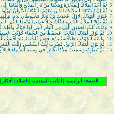
5
ثُمَّ أَخَذَ الْمَلاَكُ الْمِبْخَرَةَ وَمَلَأَهَا مِنْ نَارِ الْمَذْبَحِ وَأَلْقَاهَا إ
6
ثُمَّ إِنَّ السَّبْعَةَ الْمَلاَئِكَةَ الَّذِينَ مَعَهُمُ السَّبْعَةُ الأَبْوَاقُ تَهَيَّأُوا 
7
فَبَوَّقَ الْمَلاَكُ الأَوَّلُ، فَحَدَثَ بَرَدٌ وَنَارٌ مَخْلُوطَانِ بِدَمٍ، وَأُلْ
8
ثُمَّ بَوَّقَ الْمَلاَكُ الثَّانِي، فَكَأَنَّ جَبَلاً عَظِيماً مُتَّقِداً بِالنَّارِ أُلْق
9
وَمَاتَ ثُلْثُ الْخَلاَئِقِ الَّتِي فِي الْبَحْرِ الَّتِي لَهَا حَيَاةٌ، وَأُهْلِكَ 
10
ثُمَّ بَوَّقَ الْمَلاَكُ الثَّالِثُ، فَسَقَطَ مِنَ السَّمَاءِ كَوْكَبٌ عَظِيمٌ مُت
11
وَاسْمُ الْكَوْكَبِ «الأَفْسَنْتِينُ». فَصَارَ ثُلْثُ الْمِيَاهِ أَفْسَنْتِيناً،
12
ثُمَّ بَوَّقَ الْمَلاَكُ الرَّابِعُ، فَضُرِبَ ثُلْثُ الشَّمْسِ وَثُلْثُ الْقَمَرِ وَث
13
ثُمَّ نَظَرْتُ وَسَمِعْتُ مَلاَكاً طَائِراً فِي وَسَطِ السَّمَاءِ قَائِلاً بِصَوْ