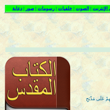
ِمْ عَلَى مَذْبَحِ