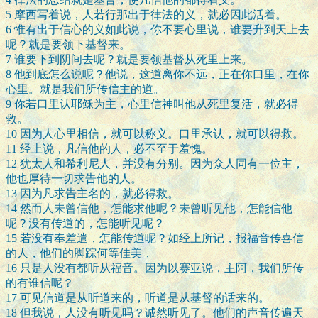
5
摩西写着说，人若行那出于律法的义，就必因此活着。
6
惟有出于信心的义如此说，你不要心里说，谁要升到天上去
呢？就是要领下基督来。
7
谁要下到阴间去呢？就是要领基督从死里上来。
8
他到底怎么说呢？他说，这道离你不远，正在你口里，在你
心里。就是我们所传信主的道。
9
你若口里认耶稣为主，心里信神叫他从死里复活，就必得
救。
10
因为人心里相信，就可以称义。口里承认，就可以得救。
11
经上说，凡信他的人，必不至于羞愧。
12
犹太人和希利尼人，并没有分别。因为众人同有一位主，
他也厚待一切求告他的人。
13
因为凡求告主名的，就必得救。
14
然而人未曾信他，怎能求他呢？未曾听见他，怎能信他
呢？没有传道的，怎能听见呢？
15
若没有奉差遣，怎能传道呢？如经上所记，报福音传喜信
的人，他们的脚踪何等佳美，
16
只是人没有都听从福音。因为以赛亚说，主阿，我们所传
的有谁信呢？
17
可见信道是从听道来的，听道是从基督的话来的。
18
但我说，人没有听见吗？诚然听见了。他们的声音传遍天