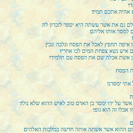
׃
א אהיה אתכם תמיד׃
ם גם את אשר עשתה היא יספר לזכרון לה׃
 למסר אותו אליהם׃
 איפה תחפץ לאכל את הפסח ונלכה ונכין׃
ם איש נשא צפחת המים לכו אחריו׃
ן אשת אכלה שם את הפסח עם תלמידי׃
ת הפסח׃
אתי ימסרני׃
׃
אשר על ידו ימסר בן האדם טוב לאיש ההוא שלא נולד׃
אכלו זה הוא גופי׃
׃
יום ההוא אשר אשתה אותה חדשה במלכות האלהים׃