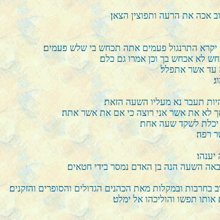
ב אכה את הרעה ותפוצין הצאן׃
רם יקרא התרנגול פעמים אתה תכחש בי שלש פעמים׃
חש לא אכחש בך וכן אמרו גם כלם׃
 עד אשר אתפלל׃
׃
יות תעבר נא מעליו השעה הזאת׃
ך לא את אשר אני רוצה כי אם את אשר אתה׃
 יכלת לשקד שעה אחת׃
ר רפה׃
יענהו׃
 באה השעה הנה בן האדם נמסר בידי חטאים׃
ב בחרבות ובמקלות מאת הכהנים הגדולים והסופרים והזקנים׃
ותו תפשו והוליכהו אל ימלט׃