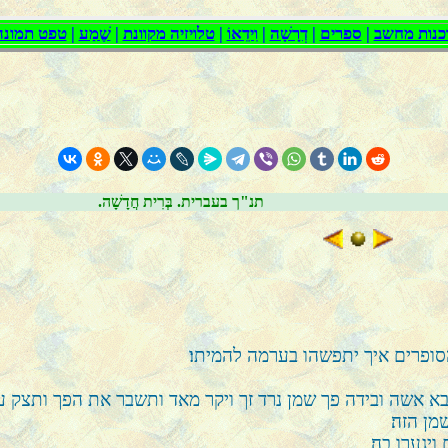
.תנ"ך בעברית. בְּרִית חֲדָשָׁה
הסופרים איך יתפשהו בערמה להמיתו׃
בא אשה ובידה פך שמן נרד זך ויקר מאד ותשבר את הפך ותצק ע
ן הזה׃
יגערו בה׃