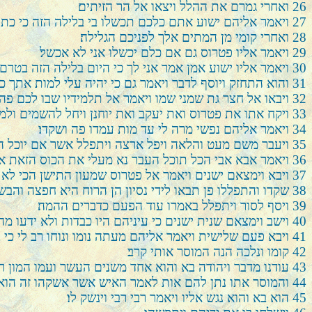
26
ואחרי גמרם את ההלל ויצאו אל הר הזיתים׃
27
ויאמר אליהם ישוע אתם כלכם תכשלו בי בלילה הזה כי כתו
28
ואחרי קומי מן המתים אלך לפניכם הגלילה׃
29
ויאמר אליו פטרוס גם אם כלם יכשלו אני לא אכשל׃
30
ויאמר אליו ישוע אמן אמר אני לך כי היום בלילה הזה בט
31
והוא התחזק ויוסף לדבר ויאמר גם כי יהיה עלי למות אתך כ
32
ויבאו אל חצר גת שמני שמו ויאמר אל תלמידיו שבו לכם פה
33
ויקח אתו את פטרוס ואת יעקב ואת יוחנן ויחל להשמים ולמוג
34
ויאמר אליהם נפשי מרה לי עד מות עמדו פה ושקדו׃
35
ויעבר משם מעט והלאה ויפל ארצה ויתפלל אשר אם יוכל ה
36
ויאמר אבא אבי הכל תוכל העבר נא מעלי את הכוס הזאת א
37
ויבא וימצאם ישנים ויאמר אל פטרוס שמעון התישן הכי לא
38
שקדו והתפללו פן תבאו לידי נסיון הן הרוח היא חפצה והבש
39
ויסף לסור ויתפלל באמרו עוד הפעם כדברים ההמה׃
40
וישב וימצאם שנית ישנים כי עיניהם היו כבדות ולא ידעו מה 
41
ויבא פעם שלישית ויאמר אליהם מעתה נומו ונוחו רב לי כי
42
קומו ונלכה הנה המוסר אותי קרב׃
43
עודנו מדבר ויהודה בא והוא אחד משנים העשר ועמו המון ר
44
והמוסר אתו נתן להם אות לאמר האיש אשר אשקהו זה הוא א
45
הוא בא והוא נגש אליו ויאמר רבי רבי וינשק לו׃