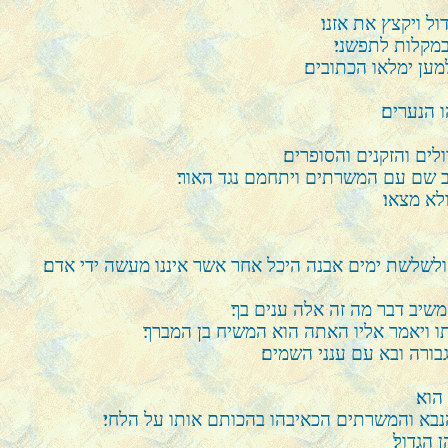
 ויקצץ את אזנו׃
במקלות לתפשני׃
ען ימלאו הכתובים׃
 הנערים׃
לים והזקנים והסופרים׃
ב שם עם המשרתים ויתחמם נגד האור׃
לא מצאו׃
לשלשת ימים אבנה היכל אחר אשר איננו מעשה ידי אדם׃
משיב דבר מה זה אלה ענים בך׃
ו ויאמר אליו האתה הוא המשיח בן המברך׃
בורה ובא עם ענני השמים׃
וא׃
ו הנבא והמשרתים הכאיבהו בהכותם אותו על הלחי׃
הגדול׃