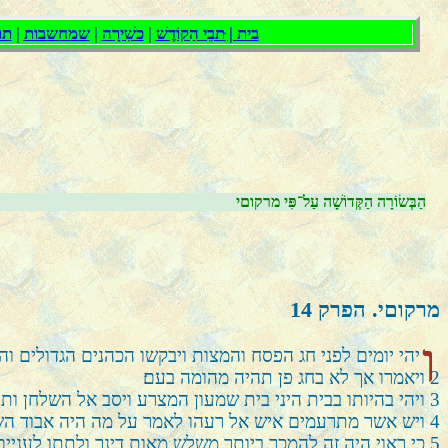
הַבְּשׂוֹרָה הַקְּדוֹשָׁה עַל־פִּי מרקוםי
מרקוםי. הפרק
14
ו
יהי יומים לפני חג הפסח והמצות ויבקשו הכהנים הגדולים ו
2
ויאמרו אך לא בחג פן תהיה מהומה בעם׃
3
ויהי בהיותו בבית היני בית שמעון המצרע ויסב אל השלחן ות
4
ויש אשר מתרעמים איש אל רעהו לאמר על מה היה אבוד השמ
5
כי ראוי היה זה להמכר ביותר משלש מאות דינר ולתתו לעניים ו