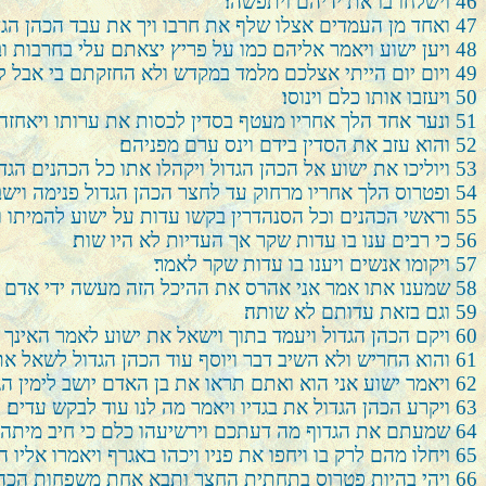
46
וישלחו בו את ידיהם ויתפשהו׃
47
ואחד מן העמדים אצלו שלף את חרבו ויך את עבד הכהן הגדול
48
ויען ישוע ויאמר אליהם כמו על פריץ יצאתם עלי בחרבות ו
49
ויום יום הייתי אצלכם מלמד במקדש ולא החזקתם בי אבל למ
50
ויעזבו אותו כלם וינוסו׃
51
ונער אחד הלך אחריו מעטף בסדין לכסות את ערותו ויאחזהו
52
והוא עזב את הסדין בידם וינס ערם מפניהם׃
53
ויוליכו את ישוע אל הכהן הגדול ויקהלו אתו כל הכהנים הגדו
54
ופטרוס הלך אחריו מרחוק עד לחצר הכהן הגדול פנימה ויש
55
וראשי הכהנים וכל הסנהדרין בקשו עדות על ישוע להמיתו ו
56
כי רבים ענו בו עדות שקר אך העדיות לא היו שות׃
57
ויקומו אנשים ויענו בו עדות שקר לאמר׃
58
שמענו אתו אמר אני אהרס את ההיכל הזה מעשה ידי אדם ו
59
וגם בזאת עדותם לא שותה׃
60
ויקם הכהן הגדול ויעמד בתוך וישאל את ישוע לאמר האינך 
61
והוא החריש ולא השיב דבר ויוסף עוד הכהן הגדול לשאל את
62
ויאמר ישוע אני הוא ואתם תראו את בן האדם יושב לימין הג
63
ויקרע הכהן הגדול את בגדיו ויאמר מה לנו עוד לבקש עדים׃
64
שמעתם את הגדוף מה דעתכם וירשיעהו כלם כי חיב מיתה ה
65
ויחלו מהם לרק בו ויחפו את פניו ויכהו באגרף ויאמרו אלי
66
ויהי בהיות פטרוס בתחתית החצר ותבא אחת משפחות הכהן 