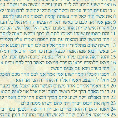
6
ויאמר ישוע הניחו לה למה תגיון נפשה מעשה טוב עשתה עמדי
7
כי העניים תמיד עמכם וכשתרצו תוכלו להיטיב להם ואנכי ל
8
את אשר היה לאל ידה עשתה קדמה למשוח את גופי לחנטו׃
9
אמן אמר אני לכם כי באשר תקרא הבשורה הזאת אל כל העול
10
ויהודה איש קריות אחד משנים העשר הלך אל ראשי הכהנים
11
והם כשמעם שמחו ויאמרו לתת לו כסף ויבקש תאנה למסרו׃
12
ויהי בראשון לחג המצות עת זבח הפסח ויאמרו אליו תלמידיו
13
וישלח שנים מתלמידיו ויאמר אליהם לכו העירה ויפגע אתכ
14
ובאשר יבוא שמה אמרו לבעל הבית כה אמר הרב איה המלו
15
והוא יראה אתכם עליה גדולה מצעה ומוכנה ושם הכינו לנו׃
16
ויצאו תלמידיו ויבאו העירה וימצאו כאשר דבר להם ויכינו א
17
ויהי בערב ויבא עם שנים העשר׃
18
ויסבו ויאכלו ויאמר ישוע אמן אמר אני לכם אחד מכם האכל 
19
ויחלו להתעצב ויאמרו אליו זה אחר זה הכי אני הוא׃
20
ויען ויאמר אליהם אחד משנים העשר הוא הטבל עמי בקערה
21
הן בן האדם הלך ילך כאשר כתוב עליו אבל אוי לאיש ההוא 
22
ויהי באכלם ויקח ישוע לחם ויברך ויבצע ויתן להם ויאמר קחו 
23
ויקח את הכוס ויברך ויתן להם וישתו ממנה כלם׃
24
ויאמר להם זה הוא דמי דם הברית החדשה הנשפך בעד רבים
25
אמן אמר אני לכם שתה לא אשתה עוד מתנובת הגפן עד ה