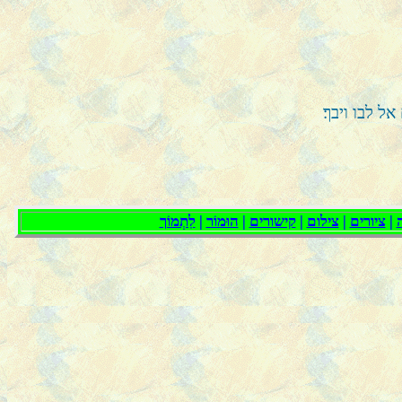
 לבו ויבך׃