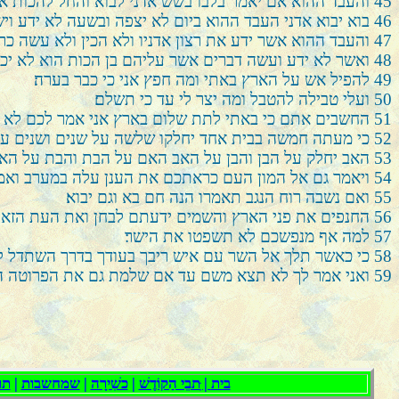
45
והעבד ההוא אם יאמר בלבו בשש אדני לבוא והחל להכות א
46
בוא יבוא אדני העבד ההוא ביום לא יצפה ובשעה לא ידע וי
47
והעבד ההוא אשר ידע את רצון אדניו ולא הכין ולא עשה כרצ
48
ואשר לא ידע ועשה דברים אשר עליהם בן הכות הוא לא יכה
49
להפיל אש על הארץ באתי ומה חפץ אני כי כבר בערה׃
50
ועלי טבילה להטבל ומה יצר לי עד כי תשלם׃
51
החשבים אתם כי באתי לתת שלום בארץ אני אמר לכם לא כ
52
כי מעתה חמשה בבית אחד יחלקו שלשה על שנים ושנים על
53
האב יחלק על הבן והבן על האב האם על הבת והבת על הא
54
ויאמר גם אל המון העם כראתכם את הענן עלה במערב ואמר
55
ואם נשבה רוח הנגב תאמרו הנה חם בא וגם יבוא׃
56
החנפים את פני הארץ והשמים ידעתם לבחן ואת העת הזאת 
57
למה אף מנפשכם לא תשפטו את הישר׃
58
כי כאשר תלך אל השר עם איש ריבך בעודך בדרך השתדל לה
59
ואני אמר לך לא תצא משם עד אם שלמת גם את הפרוטה הא