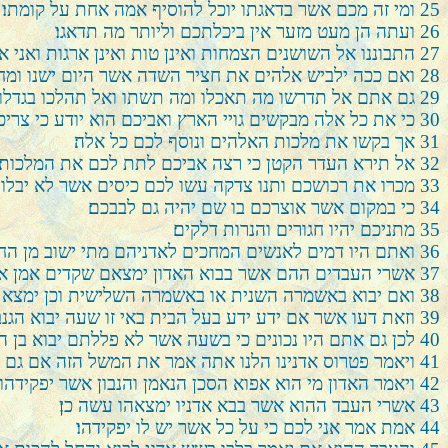
25
ומי זה מכם אשר בדאגתו יוכל להוסיף אמה אחת על קומתו׃
26
ועתה הן מעט מזער אין ביכלתכם וליותר מה תדאגו׃
27
התבוננו אל השושנים הצמחות ואינן טות ואינן ארגות ואני
28
ואם ככה ילביש אלהים את חציר השדה אשר היום ישנו ומחר
29
גם אתם אל תדרשו מה תאכלו ומה תשתו ואל תהלכו בגדלות
30
כי את כל אלה מבקשים גויי הארץ ואביכם הוא יודע כי צרי
31
אך בקשו את מלכות האלהים ונוסף לכם כל אלה׃
32
אל תירא העדר הקטן כי רצה אביכם לתת לכם את המלכות׃
33
מכרו את רכושכם ותנו צדקה עשו לכם כיסים אשר לא יבלו ו
34
כי במקום אשר אוצרכם בו שם יהיה גם לבבכם׃
35
מתניכם יהיו חגורים והנרות דלקים׃
36
ואתם היו דמים לאנשים המחכים לאדניהם מתי ישוב מן החתנ
37
אשרי העבדים ההם אשר בבוא האדון ימצאם שקדים אמן אמר 
38
ואם יבוא באשמרה השנית או באשמרה השלישית וכן ימצא 
39
וזאת דעו אשר אם ידע ידע בעל הבית באי זו שעה יבוא הגנב
40
לכן גם אתם היו נכונים כי בשעה אשר לא פללתם יבוא בן ה
41
ויאמר פטרוס אדנינו הלנו אתה אמר את המשל הזה אם גם ל
42
ויאמר האדון מי הוא אפוא הסכן הנאמן והנבון אשר יפקידה
43
אשרי העבד ההוא אשר בבא אדניו ימצאהו עשה כן׃
44
אמת אמר אני לכם כי על כל אשר יש לו יפקידהו׃