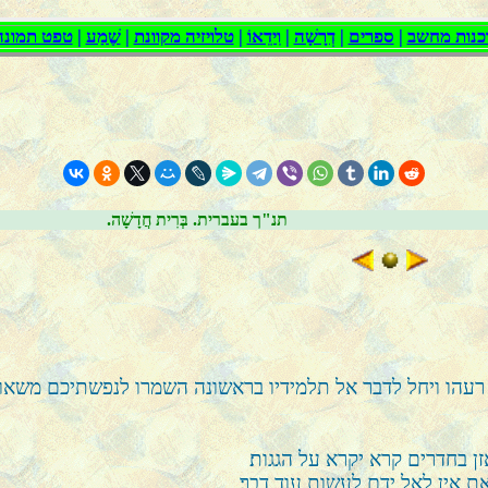
.תנ"ך בעברית. בְּרִית חֲדָשָׁה
 רעהו ויחל לדבר אל תלמידיו בראשונה השמרו לנפשתיכם משאו
בחדרים קרא יקרא על הגגות׃
ת אין לאל ידם לעשות עוד דבר׃