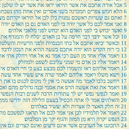
5
אבל אורה אתכם את אשר תיראו יראו את אשר יש לו שלטן אחר
6
הלא חמש צפרים תמכרנה בשני אסרים ואין אחת מהן נשכחת 
7
ואתם גם שערות ראשכם נמנות כלן לכן אל תיראו יקרתם מצפ
8
ואני אמר לכם כל אשר יודה בי לפני האדם גם בן האדם יודה ב
9
ואשר יכחש בי לפני האדם הוא יכחש לפני מלאכי אלהים׃
10
וכל אשר ידבר דבר חרפה על בן האדם יסלח לו והמגדף את ר
11
וכאשר יביאו אתכם אל בתי הכנסיות ולפני הרשיות והשלטונ
12
כי רוח הקדש הוא יורה אתכם בשעה ההיא את הנכון לדבר׃
13
ויאמר אליו אחד מן העם רבי אמר נא אל אחי ויחלק אתי את
14
ויאמר אליו בן אדם מי שמני עליכם לשפט ולמחלק׃
15
ויאמר אליהם ראו והשמרו לכם מבצע בצע כי חיי האדם אינם
16
וישא משלו ויאמר אליהם לאמר שדה איש עשיר אחד עשה ת
17
ויחשב בלבו לאמר מה אעשה כי אין לי מקום לכנוס בו את תב
18
ויאמר את זאת אעשה הרס את אסמי ובנה גדולים מהם ואכנס
19
ואמר לנפשי נפשי יש לך עתודות הרבה לשנים רבות הנפשי א
20
והאלהים אמר לו אתה הכסיל בעצם הלילה הזה ידרשו ממך א
21
זה חלק האצר לו אצרות ולא יעשיר באלהים׃
22
ויאמר אל תלמידיו לכן אני אמר לכם אל תדאגו לנפשכם מה 
23
הנפש יקרה היא מן המזון והגוף יקר מן המלבוש׃
24
התבוננו אל הערבים אשר אינם זרעים ואינם קצרים וגם אי