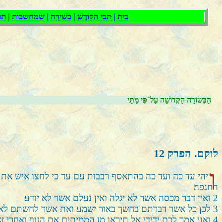
הַבְּשׂוֹרָה הַקְּדוֹשָׁה עַל־פִּי מַתָּי
לוקם. הפרק
12
ו
יהי עד כה ועד כה בהתאסף רבבות עם עד כי לחצו איש את
החנפה׃
2
ואין דבר מכסה אשר לא יגלה ואין נעלם אשר לא יודע׃
3
לכן כל אשר דברתם בחשך באור ישמע ואת אשר לחשתם לאזן 
4
ואני אמר לכם ידידי אל תיראו מן הממיתים את הגוף ואחרי זא