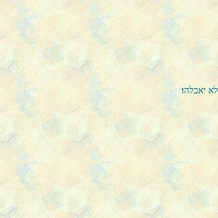
א יאכלהו׃