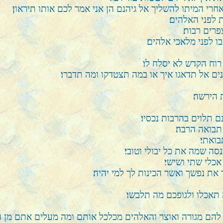
י המיתו להשליך אל גיהנם הן אני אמר לכם אותו תיראון׃
לפני האלהים׃
רים רבות׃
ו לפני מלאכי אלהים׃
וח הקדש לא יסלח לו׃
ים אל תדאגו איך או במה תצטדקו ומה תדברו׃
 הירשה׃
 תלוים בהרבות נכסיו׃
בואה הרבה׃
ואתי׃
ה שמה את כל יבולי וטובי׃
כלי שתי ושישי׃
ת נפשך ואשר הכינות לך למי יהיה׃
תאכלו ולגופכם מה תלבשו׃
ן להם מגורה ואוצר והאלהים מכלכל אותם ומה מעלים אתם מן ה