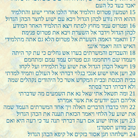
יאבד בעד כל העם׃
15
ושמעון פטרוס ותלמיד אחר הלכו אחרי ישוע והתלמיד
ההוא היה נודע לכהן הגדול ויבא עם ישוע לחצר הכהן הגדול׃
16
ופטרוס עמד מחוץ לפתח ויצא התלמיד האחר המידע
לכהן הגדול וידבר אל השערת ויבא את פטרוס פנימה׃
17
ותאמר האמה השערת אל פטרוס הלא גם אתה מתלמידי
האיש הזה ויאמר אינני׃
18
והעבדים והמשרתים בערו אש גחלים כי עת קר היתה
ויעמדו שם ויתחממו וגם פטרוס עמד עמם ומתחמם׃
19
וישאל הכהן הגדול את ישוע על תלמידיו ועל לקחו׃
20
ויען אתו ישוע אנכי בגלוי דברתי אל העולם ותמיד למדתי
בבית הכנסת ובבית המקדש אשר כל היהודים נקהלים שמה
ולא דברתי דבר בסתר׃
21
ומה תשאל אתי שאל נא את השמעים מה שדברתי
אליהם הנם יודעים את אשר אמרתי׃
22
ויהי כדברו הדברים האלה ויך אחד המשרתים העמד שמה
את ישוע על הלחי ויאמר הכזאת תענה את הכהן הגדול׃
23
ויען אותו ישוע אם רעה דברתי תנה עד כי רעה היא ואם
טוב מדוע תסטרני׃
24
וישלחהו חנן אסור בזקים אל קיפא הכהן הגדול׃