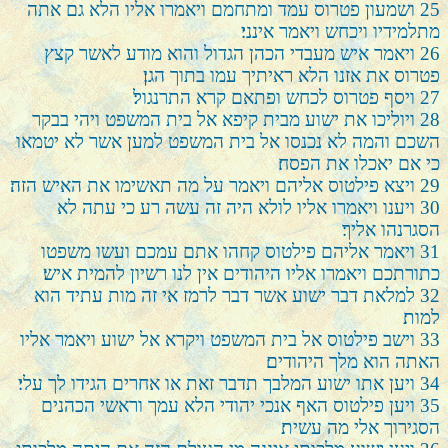
25
ושמעון פטרוס עמד ומתחמם ויאמרו אליו הלא גם אתה
מתלמידיו ויכחש ויאמר אינני׃
26
ויאמר איש מעבדי הכהן הגדול והוא מודע לאשר קצץ
פטרוס את אזנו הלא ראיתיך עמו בתוך הגן׃
27
ויסף פטרוס לכחש ופתאם קרא התרנגול׃
28
ויוליכו את ישוע מבית קיפא אל בית המשפט ויהי בבקר
השכם והמה לא נכנסו אל בית המשפט למען אשר לא יטמאו
כי אם יאכלו את הפסח׃
29
ויצא פילטוס אליהם ויאמר על מה תאשימו את האיש הזה׃
30
ויענו ויאמרו אליו לולא היה זה עשה רע כי עתה לא
הסגרנהו אליך׃
31
ויאמר אליהם פילטוס קחהו אתם עמכם ועשו משפטו
כתורתכם ויאמרו אליו היהודים אין לנו רשיון להמית איש׃
32
למלאת דבר ישוע אשר דבר לרמז אי זה מות עתיד הוא
למות׃
33
וישב פילטוס אל בית המשפט ויקרא אל ישוע ויאמר אליו
האתה הוא מלך היהודים׃
34
ויען אתו ישוע המלבך תדבר זאת או אחרים הגידו לך עלי׃
35
ויען פילטוס האף אנכי יהודי הלא עמך וראשי הכהנים
הסגירוך אלי מה עשית׃