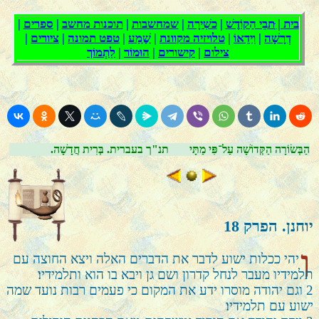
הַבְּשׂוֹרָה הַקְּדוֹשָׁה עַל־פִּי מַתָּי
.תנ"ך בעברית. בְּרִית חֲדָשָׁה
יוחנן. הפרק
18
ו
יהי ככלות ישוע לדבר את הדברים האלה ויצא החוצה עם
תלמידיו מעבר לנחל קדרון ושם גן ויבא בו הוא ותלמידיו׃
2
וגם יהודה מוסרו ידע את המקום כי פעמים רבות נועד שמה
ישוע עם תלמידיו׃