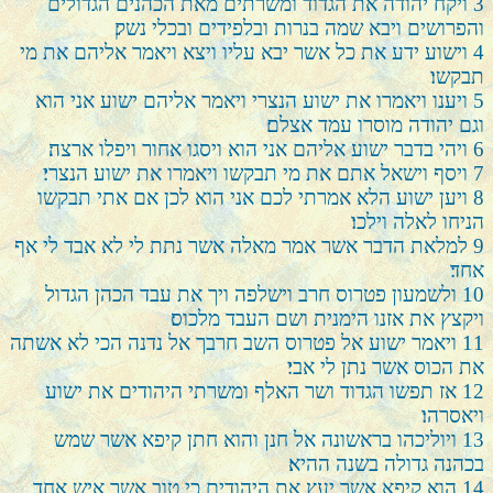
3
ויקח יהודה את הגדוד ומשרתים מאת הכהנים הגדולים
והפרושים ויבא שמה בנרות ובלפידים ובכלי נשק׃
4
וישוע ידע את כל אשר יבא עליו ויצא ויאמר אליהם את מי
תבקשו׃
5
ויענו ויאמרו את ישוע הנצרי ויאמר אליהם ישוע אני הוא
וגם יהודה מוסרו עמד אצלם׃
6
ויהי בדבר ישוע אליהם אני הוא ויסגו אחור ויפלו ארצה׃
7
ויסף וישאל אתם את מי תבקשו ויאמרו את ישוע הנצרי׃
8
ויען ישוע הלא אמרתי לכם אני הוא לכן אם אתי תבקשו
הניחו לאלה וילכו׃
9
למלאת הדבר אשר אמר מאלה אשר נתת לי לא אבד לי אף
אחד׃
10
ולשמעון פטרוס חרב וישלפה ויך את עבד הכהן הגדול
ויקצץ את אזנו הימנית ושם העבד מלכוס׃
11
ויאמר ישוע אל פטרוס השב חרבך אל נדנה הכי לא אשתה
את הכוס אשר נתן לי אבי׃
12
אז תפשו הגדוד ושר האלף ומשרתי היהודים את ישוע
ויאסרהו׃
13
ויוליכהו בראשונה אל חנן והוא חתן קיפא אשר שמש
בכהנה גדולה בשנה ההיא׃
14
הוא קיפא אשר יעץ את היהודים כי טוב אשר איש אחד