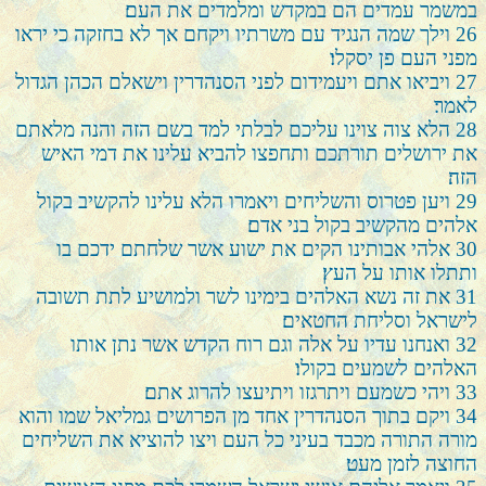
במשמר עמדים הם במקדש ומלמדים את העם׃
26
וילך שמה הנגיד עם משרתיו ויקחם אך לא בחזקה כי יראו
מפני העם פן יסקלו׃
27
ויביאו אתם ויעמידום לפני הסנהדרין וישאלם הכהן הגדול
לאמר׃
28
הלא צוה צוינו עליכם לבלתי למד בשם הזה והנה מלאתם
את ירושלים תורתכם ותחפצו להביא עלינו את דמי האיש
הזה׃
29
ויען פטרוס והשליחים ויאמרו הלא עלינו להקשיב בקול
אלהים מהקשיב בקול בני אדם׃
30
אלהי אבותינו הקים את ישוע אשר שלחתם ידכם בו
ותתלו אותו על העץ׃
31
את זה נשא האלהים בימינו לשר ולמושיע לתת תשובה
לישראל וסליחת החטאים׃
32
ואנחנו עדיו על אלה וגם רוח הקדש אשר נתן אותו
האלהים לשמעים בקולו׃
33
ויהי כשמעם ויתרגזו ויתיעצו להרוג אתם׃
34
ויקם בתוך הסנהדרין אחד מן הפרושים גמליאל שמו והוא
מורה התורה מכבד בעיני כל העם ויצו להוציא את השליחים
החוצה לזמן מעט׃