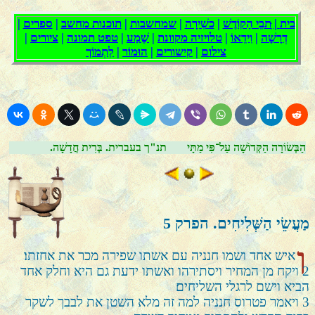
הַבְּשׂוֹרָה הַקְּדוֹשָׁה עַל־פִּי מַתָּי
.תנ"ך בעברית. בְּרִית חֲדָשָׁה
מַעֲשֵׂי הַשְּׁלִיחִים. הפרק
5
ו
איש אחד ושמו חנניה עם אשתו שפירה מכר את אחזתו׃
2
ויקח מן המחיר ויסתירהו ואשתו ידעת גם היא וחלק אחד
הביא וישם לרגלי השליחים׃
3
ויאמר פטרוס חנניה למה זה מלא השטן את לבבך לשקר