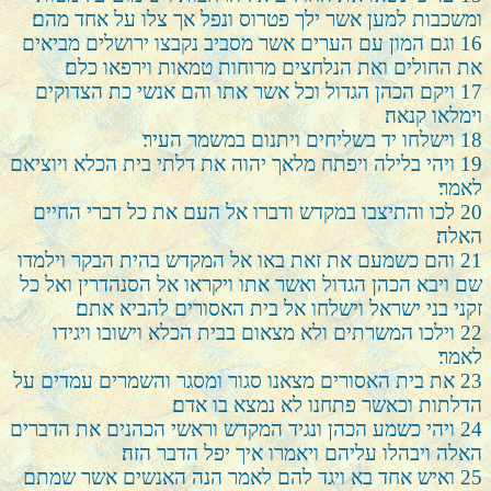
ומשכבות למען אשר ילך פטרוס ונפל אך צלו על אחד מהם׃
16
וגם המון עם הערים אשר מסביב נקבצו ירושלים מביאים
את החולים ואת הנלחצים מרוחות טמאות וירפאו כלם׃
17
ויקם הכהן הגדול וכל אשר אתו והם אנשי כת הצדוקים
וימלאו קנאה׃
18
וישלחו יד בשליחים ויתנום במשמר העיר׃
19
ויהי בלילה ויפתח מלאך יהוה את דלתי בית הכלא ויוציאם
לאמר׃
20
לכו והתיצבו במקדש ודברו אל העם את כל דברי החיים
האלה׃
21
והם כשמעם את זאת באו אל המקדש בהית הבקר וילמדו
שם ויבא הכהן הגדול ואשר אתו ויקראו אל הסנהדרין ואל כל
זקני בני ישראל וישלחו אל בית האסורים להביא אתם׃
22
וילכו המשרתים ולא מצאום בבית הכלא וישובו ויגידו
לאמר׃
23
את בית האסורים מצאנו סגור ומסגר והשמרים עמדים על
הדלתות וכאשר פתחנו לא נמצא בו אדם׃
24
ויהי כשמע הכהן ונגיד המקדש וראשי הכהנים את הדברים
האלה ויבהלו עליהם ויאמרו איך יפל הדבר הזה׃
25
ואיש אחד בא ויגד להם לאמר הנה האנשים אשר שמתם