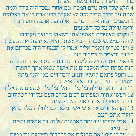
ברוח הקדש ולהסתיר ממחיר השדה׃
4
הלא שלך היה טרם המכרו וגם אחרי נמכר היה בידך ולמה
שמת על לבבך הדבר הזה לא שקרת בבני אדם כי אם באלהים׃
5
וכשמע חנניה את הדברים האלה נפל ארצה ויגוע ותהי
יראה גדולה על כל השמעים׃
6
ויקומו הצעירים ויאספו אתו וישאהו החוצה ויקברהו׃
7
ויהי כמשלש שעות ותבא אשתו והיא לא ידעה את הנעשה׃
8
ויען פטרוס ויאמר אליה אמרי לי הבמחיר הזה מכרתם את
השדה ותאמר כן במחיר הזה׃
9
ויאמר פטרוס אליה למה זה נועדתם לנסות את רוח יהוה
הנה בפתח רגלי המקברים את אישך ונשאו אתך החוצה׃
10
ותפל פתאם לרגליו ותגוע והבחורים באו והנה מתה
וישאוה החוצה ויקברוה אצל אישה׃
11
ותהי יראה גדולה על כל הקהל ועל כל השמעים את אלה׃
12
ויעשו אתות ומופתים רבים בקרב העם על ידי השליחים
וכלם נאספו לב אחד באולם של שלמה׃
13
ומן האחרים אין איש אשר מלאו לבו לחלות עליהם אך
הוקיר אתם העם׃
14
אבל נספחו עוד יתר מאמינים אל האדון אנשים ונשים
הרבה מאד׃
15
עד כי נשאו את החולים אל הרחבות וישימום על מטות