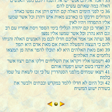
35
ויאמר אליהם אנשי ישראל השמרו לכם מפני האנשים
האלה במה שאתם עשים להם׃
36
כי לפני הימים האלה קם תודס ויתן את נפשו כאחד
הגדולים וידבקו בו כארבע מאות איש ויהרג וכל אשר שמעו
אליו התפרדו ויהיו לאין׃
37
ואחר כן קם יהודה הגלילי בימי הספר ויסת אחריו עם רב
וגם הוא נהרג וכל אשר שמעו אליו נפצו׃
38
ועתה אני אמר אליכם חדלו לכם מן האנשים האלה והניחו
להם כי העצה והפעלה הזאת אם מאת אדם היא תפר׃
39
ואם מאת האלהים היא לא תוכלו להפר אתה פן תמצאו
נלחמים את האלהים׃
40
וישמעו אליו ויקראו את השליחים וילקו אתם ויצוו אשר
לא ידברו בשם ישוע ויפטרו אותם׃
41
ויצאו שמחים מלפני הסנהדרין על כי זכו לשאת על שמו
כלמה׃
42
וכל היום לא חדלו ללמד במקדש ובבתים ולבשר את
בשורת ישוע המשיח׃