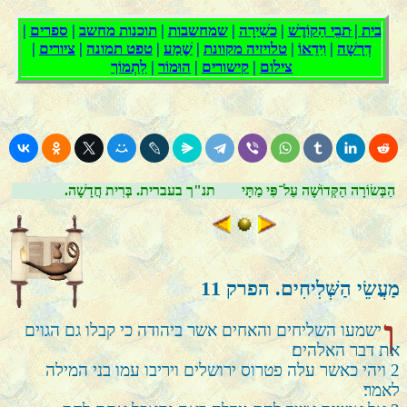
הַבְּשׂוֹרָה הַקְּדוֹשָׁה עַל־פִּי מַתָּי
.תנ"ך בעברית. בְּרִית חֲדָשָׁה
מַעֲשֵׂי הַשְּׁלִיחִים. הפרק
11
ו
ישמעו השליחים והאחים אשר ביהודה כי קבלו גם הגוים
את דבר האלהים׃
2
ויהי כאשר עלה פטרוס ירושלים ויריבו עמו בני המילה
לאמר׃