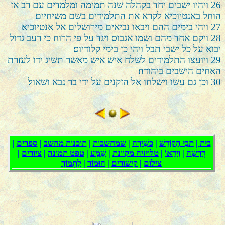
26
ויהיו ישבים יחד בקהלה שנה תמימה ומלמדים עם רב אז
הוחל באנטיוכיא לקרא את התלמידים בשם משיחיים׃
27
ויהי בימים ההם ויבאו נביאים מירושלים אל אנטיוכיא׃
28
ויקם אחד מהם ושמו אגבוס ויגד על פי הרוח כי רעב גדול
יבוא על כל ישבי תבל ויהי כן בימי קלודיוס׃
29
ויועצו התלמידים לשלח איש איש מאשר תשיג ידו לעזרת
האחים הישבים ביהודה׃
30
וכן גם עשו וישלחו אל הזקנים על ידי בר נבא ושאול׃