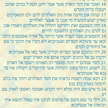
16
ואזכר את דבר האדון אשר אמר יוחנן הטביל במים ואתם
תטבלו ברוח הקדש׃
17
ועתה אם מתנה אחת נתן האלהים להם ולנו המאמינים
באדון ישוע המשיח מי אנכי כי אעצר לאלהים׃
18
ויהי כשמעם זאת ויחרישו ויהללו את האלהים ויאמרו אכן
גם לגוים נתן האלהים התשובה לחיים׃
19
והנפוצים מפני הצרה אשר היתה על אודת אסטפנוס הלכו
ובאו עד פינוקיא וקפרוס ואנטיוכיא ולא דברו את הדבר כי אם
אל היהודים לבדם׃
20
ויהי בתוכם אנשי קפרוס וקוריני אשר באו אל אנטיוכיא
וידברו גם אל היונים ויבשרו אתם את האדון ישוע׃
21
ותהי עמהם יד יהוה ומספר רב האמינו וישובו אל האדון׃
22
וישמע הדבר באזני הקהלה אשר בירושלים וישלחו את בר
נבא אל אנטיוכיא׃
23
ויבא שמה וישמח כראתו את חסד האלהים ויזהר את כלם
לדבקה באדון בלב נכון׃
24
כי איש טוב היה ומלא רוח הקדש ואמונה ויאספו לאדון עם
רב׃
25
וילך בר נבא משם אל טרסוס לבקש את שאול וימצא אתו
ויביאהו אל אנטיוכיא׃