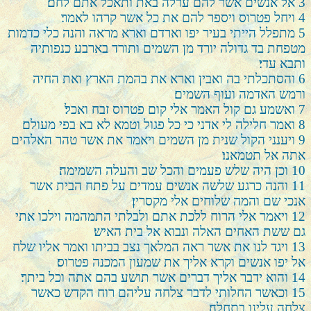
3
אל אנשים אשר להם ערלה באת ותאכל אתם לחם׃
4
ויחל פטרוס ויספר להם את כל אשר קרהו לאמר׃
5
מתפלל הייתי בעיר יפו וארדם וארא מראה והנה כלי כדמות
מטפחת בד גדולה יורד מן השמים ותורד בארבע כנפותיה
ותבא עדי׃
6
והסתכלתי בה ואבין וארא את בהמת הארץ ואת החיה
ורמש האדמה ועוף השמים׃
7
ואשמע גם קול האמר אלי קום פטרוס זבח ואכל׃
8
ואמר חלילה לי אדני כי כל פגול וטמא לא בא בפי מעולם׃
9
ויענני הקול שנית מן השמים ויאמר את אשר טהר האלהים
אתה אל תטמאנו׃
10
וכן היה שלש פעמים והכל שב והעלה השמימה׃
11
והנה כרגע שלשה אנשים עמדים על פתח הבית אשר
אנכי שם והמה שלוחים אלי מקסרין׃
12
ויאמר אלי הרוח ללכת אתם ולבלתי התמהמה וילכו אתי
גם ששת האחים האלה ונבוא אל בית האיש׃
13
ויגד לנו את אשר ראה המלאך נצב בביתו ואמר אליו שלח
אל יפו אנשים וקרא אליך את שמעון המכנה פטרוס׃
14
והוא ידבר אליך דברים אשר תושע בהם אתה וכל ביתך׃
15
וכאשר החלותי לדבר צלחה עליהם רוח הקדש כאשר
צלחה עלינו בתחלה׃