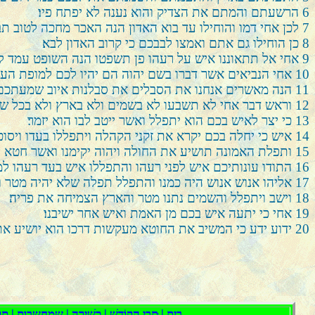
6
הרשעתם והמתם את הצדיק והוא נענה לא יפתח פיו׃
7
לכן אחי דמו והוחילו עד בוא האדון הנה האכר מחכה לטוב תב
8
כן הוחילו גם אתם ואמצו לבבכם כי קרוב האדון לבא׃
9
אחי אל תתאוננו איש על רעהו פן תשפטו הנה השופט עמד ל
10
אחי הנביאים אשר דברו בשם יהוה הם יהיו לכם למופת העני
11
הנה מאשרים אנחנו את הסבלים את סבלנות איוב שמעתכם וא
12
וראש דבר אחי לא תשבעו לא בשמים ולא בארץ ולא בכל שבוע
13
כי יצר לאיש בכם הוא יתפלל ואשר ייטב לבו הוא יזמר׃
14
איש כי יחלה בכם יקרא את זקני הקהלה ויתפללו בעדו ויסוכ
15
ותפלת האמונה תושיע את החולה ויהוה יקימנו ואשר חטא יס
16
התודו עונותיכם איש לפני רעהו והתפללו איש בעד רעהו ל
17
אליהו אנוש אנוש היה כמנו והתפלל תפלה שלא יהיה מטר 
18
וישב ויתפלל והשמים נתנו מטר והארץ הצמיחה את פריה׃
19
אחי כי יתעה איש בכם מן האמת ואיש אחר ישיבנו׃
20
ידוע ידע כי המשיב את החוטא מעקשות דרכו הוא יושיע את