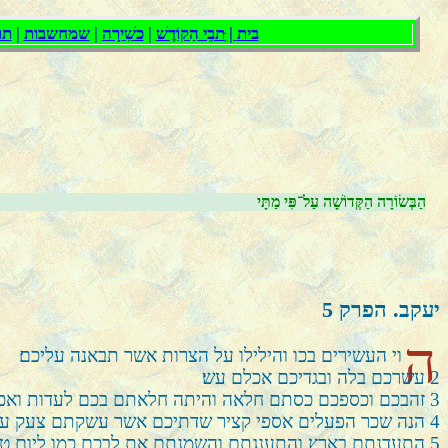
הַבְּשׂוֹרָה הַקְּדוֹשָׁה עַל־פִּי מַתָּי
יעקב. הפרק
5
ה
וי העשירים בכו והילילו על הצרות אשר תבאנה עליכם׃
2
עשרכם בלה ובגדיכם אכלם עש׃
3
זהבכם וכספכם כסתם חלאה והיתה חלאתם בכם לעדות ואכל
4
הנה שכר הפעלים אספי קציר שדתיכם אשר עשקתם צעק עליכ
5
התעדנתם בארץ והתענגתם והשמנתם את לבכם כמו ליום טב