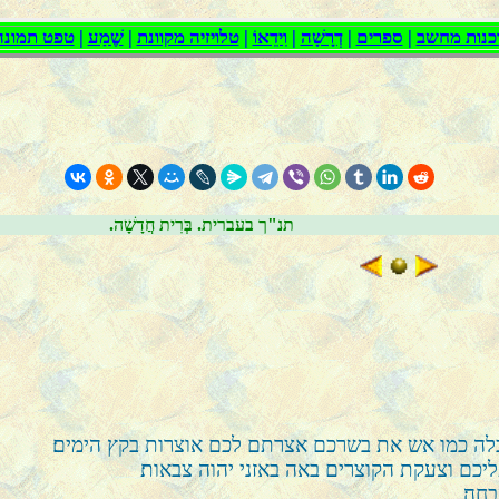
.תנ"ך בעברית. בְּרִית חֲדָשָׁה
ה כמו אש את בשרכם אצרתם לכם אוצרות בקץ הימים׃
ם וצעקת הקוצרים באה באזני יהוה צבאות׃
חה׃