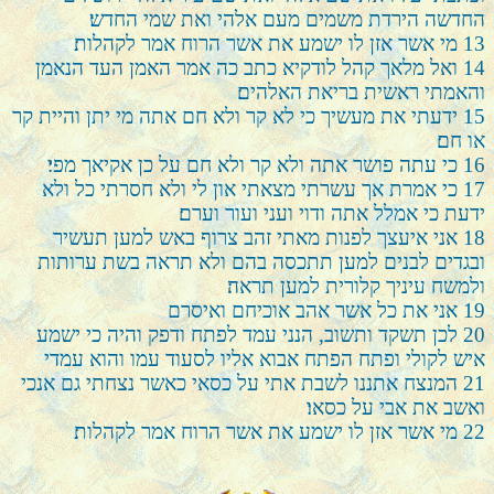
החדשה הירדת משמים מעם אלהי ואת שמי החדש׃
13
מי אשר אזן לו ישמע את אשר הרוח אמר לקהלות׃
14
ואל מלאך קהל לודקיא כתב כה אמר האמן העד הנאמן
והאמתי ראשית בריאת האלהים׃
15
ידעתי את מעשיך כי לא קר ולא חם אתה מי יתן והיית קר
או חם׃
16
כי עתה פושר אתה ולא קר ולא חם על כן אקיאך מפי׃
17
כי אמרת אך עשרתי מצאתי און לי ולא חסרתי כל ולא
ידעת כי אמלל אתה ודוי ועני ועור וערם׃
18
אני איעצך לפנות מאתי זהב צרוף באש למען תעשיר
ובגדים לבנים למען תתכסה בהם ולא תראה בשת ערותות
ולמשח עיניך קלורית למען תראה׃
19
אני את כל אשר אהב אוכיחם ואיסרם
20
לכן תשקד ותשוב, הנני עמד לפתח ודפק והיה כי ישמע
איש לקולי ופתח הפתח אבוא אליו לסעוד עמו והוא עמדי
21
המנצח אתננו לשבת אתי על כסאי כאשר נצחתי גם אנכי
ואשב את אבי על כסאו׃
22
מי אשר אזן לו ישמע את אשר הרוח אמר לקהלות׃