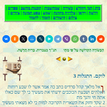
הַבְּשׂוֹרָה הַקְּדוֹשָׁה עַל־פִּי מַתָּי
.תנ"ך בעברית. בְּרִית חֲדָשָׁה
לוקם. התגלות
3
ו
אל מלאך קהל סרדיס כתב כה אמר אשר לו שבע רוחות
האלהים ושבעת הכוכבים ידעתי את מעשיך כי לך שם כאלו
אתה חי והנך מת׃
2
שקד וחזק את השארית הקרובה למות כי לא מצאתי מעשיך