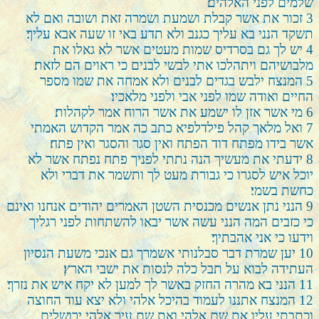
שלמים לפני האלהים׃
3
זכור את אשר קבלת ושמעת ושמרה זאת ושובה ואם לא
תשקד הנני בא עליך כגנב ולא תדע באי זו שעה אבא עליך׃
4
יש לך גם בסרדיס שמות מעטים אשר לא גאלו את
מלבושיהם ויתהלכו אתי לבשי לבנים כי ראוים הם לזאת׃
5
המנצח ילבש בגדים לבנים ולא אמחה את שמו מספר
החיים ואודה שמו לפני אבי ולפני מלאכיו׃
6
מי אשר אזן לו ישמע את אשר הרוח אמר לקהלות׃
7
ואל מלאך קהל פילדלפיא כתב כה אמר הקדוש האמתי
אשר בידו מפתח דוד הפתח ואין סגר והסגר ואין פתח׃
8
ידעתי את מעשיך הנה נתתי לפניך פתח נפתח אשר לא
יוכל איש לסגרו כי גבורת מעט לך ותשמר את דברי ולא
כחשת בשמי׃
9
הנני נתן אנשים מכנסית השטן האמרים יהודים אנחנו ואינם
כי כזבים המה הנני עשה אשר יבאו להשתחות לפני רגליך
וידעו כי אני אהבתיך׃
10
יען שמרת דבר סבלנותי אשמרך גם אנכי משעת הנסיון
העתידה לבוא על תבל כלה לנסות את ישבי הארץ׃
11
הנני בא מהרה החזק באשר לך למען לא יקח איש את נזרך׃
12
המנצח אתננו לעמוד בהיכל אלהי ולא יצא עוד החוצה
וכתבתי עליו את שם אלהי ואת שם עיר אלהי ירושלים