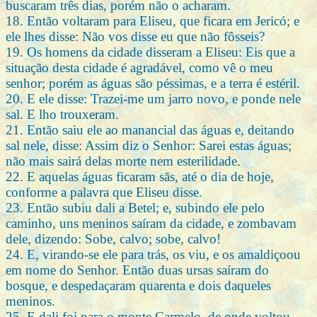
buscaram três dias, porém não o acharam.
18. Então voltaram para Eliseu, que ficara em Jericó; e
ele lhes disse: Não vos disse eu que não fôsseis?
19. Os homens da cidade disseram a Eliseu: Eis que a
situação desta cidade é agradável, como vê o meu
senhor; porém as águas são péssimas, e a terra é estéril.
20. E ele disse: Trazei-me um jarro novo, e ponde nele
sal. E lho trouxeram.
21. Então saiu ele ao manancial das águas e, deitando
sal nele, disse: Assim diz o Senhor: Sarei estas águas;
não mais sairá delas morte nem esterilidade.
22. E aquelas águas ficaram sãs, até o dia de hoje,
conforme a palavra que Eliseu disse.
23. Então subiu dali a Betel; e, subindo ele pelo
caminho, uns meninos saíram da cidade, e zombavam
dele, dizendo: Sobe, calvo; sobe, calvo!
24. E, virando-se ele para trás, os viu, e os amaldiçoou
em nome do Senhor. Então duas ursas saíram do
bosque, e despedaçaram quarenta e dois daqueles
meninos.
25. E dali foi para o monte Carmelo, de onde voltou