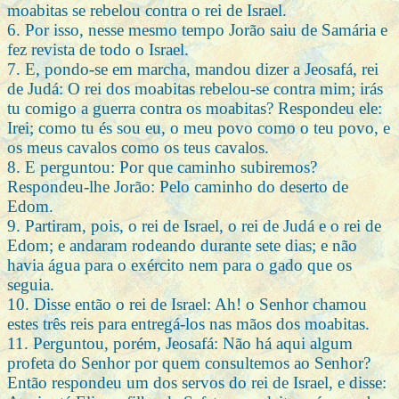
moabitas se rebelou contra o rei de Israel.
6. Por isso, nesse mesmo tempo Jorão saiu de Samária e
fez revista de todo o Israel.
7. E, pondo-se em marcha, mandou dizer a Jeosafá, rei
de Judá: O rei dos moabitas rebelou-se contra mim; irás
tu comigo a guerra contra os moabitas? Respondeu ele:
Irei; como tu és sou eu, o meu povo como o teu povo, e
os meus cavalos como os teus cavalos.
8. E perguntou: Por que caminho subiremos?
Respondeu-lhe Jorão: Pelo caminho do deserto de
Edom.
9. Partiram, pois, o rei de Israel, o rei de Judá e o rei de
Edom; e andaram rodeando durante sete dias; e não
havia água para o exército nem para o gado que os
seguia.
10. Disse então o rei de Israel: Ah! o Senhor chamou
estes três reis para entregá-los nas mãos dos moabitas.
11. Perguntou, porém, Jeosafá: Não há aqui algum
profeta do Senhor por quem consultemos ao Senhor?
Então respondeu um dos servos do rei de Israel, e disse: