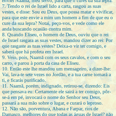
enviei Naamã, meu servo, para que o cures da sua lepra.
7. Tendo o rei de Israel lido a carta, rasgou as suas
vestes, e disse: Sou eu Deus, que possa matar e vivificar,
para que este envie a mim um homem a fim de que eu o
cure da sua lepra? Notai, peço-vos, e vede como ele
anda buscando ocasião contra mim.
8. Quando Eliseu, o homem de Deus, ouviu que o rei
de Israel rasgara as suas vestes, mandou dizer ao rei: Por
que rasgaste as tuas vestes? Deixa-o vir ter comigo, e
saberá que há profeta em Israel.
9. Veio, pois, Naamã com os seus cavalos, e com o seu
carro, e parou à porta da casa de Eliseu.
10. Então este lhe mandou um mensageiro, a dizer-lhe:
Vai, lava-te sete vezes no Jordão, e a tua carne tornará a
ti, e ficarás purificado.
11. Naamã, porém, indignado, retirou-se, dizendo: Eis
que pensava eu: Certamente ele sairá a ter comigo, pôr-
se-á em pé, invocará o nome do Senhor seu Deus,
passará a sua mão sobre o lugar, e curará o leproso.
12. Não são, porventura, Abana e Farpar, rios de
Damasco, melhores do que todas as águas de Israel? não