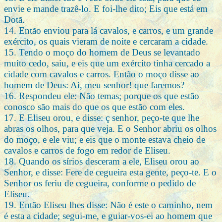
envie e mande trazê-lo. E foi-lhe dito; Eis que está em
Dotã.
14. Então enviou para lá cavalos, e carros, e um grande
exército, os quais vieram de noite e cercaram a cidade.
15. Tendo o moço do homem de Deus se levantado
muito cedo, saiu, e eis que um exército tinha cercado a
cidade com cavalos e carros. Então o moço disse ao
homem de Deus: Ai, meu senhor! que faremos?
16. Respondeu ele: Não temas; porque os que estão
conosco são mais do que os que estão com eles.
17. E Eliseu orou, e disse: ç senhor, peço-te que lhe
abras os olhos, para que veja. E o Senhor abriu os olhos
do moço, e ele viu; e eis que o monte estava cheio de
cavalos e carros de fogo em redor de Eliseu.
18. Quando os sírios desceram a ele, Eliseu orou ao
Senhor, e disse: Fere de cegueira esta gente, peço-te. E o
Senhor os feriu de cegueira, conforme o pedido de
Eliseu.
19. Então Eliseu lhes disse: Não é este o caminho, nem
é esta a cidade; segui-me, e guiar-vos-ei ao homem que