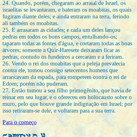
24. Quando, porém, chegaram ao arraial de Israel, os
israelitas se levantaram, e bateram os moabitas, os quais
fugiram diante deles; e ainda entraram na terra, ferindo
ali também os moabitas.
25. E arrasaram as cidades; e cada um deles lançou
pedras em todos os bons campos, entulhando-os;
taparam todas as fontes d'água, e cortaram todas as boas
árvores; somente a Quir-Haresete deixaram ficar as
pedras; contudo os fundeiros a cercaram e a feriram.
26. Vendo o rei dos moabitas que a peleja prevalecia
contra ele, tomou consigo setecentos homens que
arrancavam da espada, para romperem contra o rei de
Edom; porém não puderam.
27. Então tomou a seu filho primogênito, que havia de
reinar em seu lugar, e o ofereceu em holocausto sobre o
muro, pelo que houve grande indignação em Israel; por
isso retiraram-se dele, e voltaram para a sua terra.
Para o começo
Capitulo 4