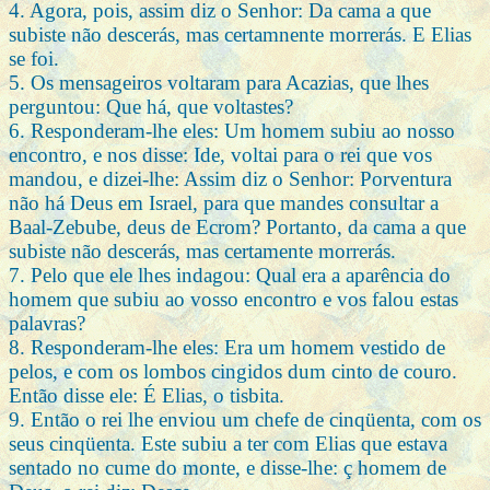
4. Agora, pois, assim diz o Senhor: Da cama a que
subiste não descerás, mas certamnente morrerás. E Elias
se foi.
5. Os mensageiros voltaram para Acazias, que lhes
perguntou: Que há, que voltastes?
6. Responderam-lhe eles: Um homem subiu ao nosso
encontro, e nos disse: Ide, voltai para o rei que vos
mandou, e dizei-lhe: Assim diz o Senhor: Porventura
não há Deus em Israel, para que mandes consultar a
Baal-Zebube, deus de Ecrom? Portanto, da cama a que
subiste não descerás, mas certamente morrerás.
7. Pelo que ele lhes indagou: Qual era a aparência do
homem que subiu ao vosso encontro e vos falou estas
palavras?
8. Responderam-lhe eles: Era um homem vestido de
pelos, e com os lombos cingidos dum cinto de couro.
Então disse ele: É Elias, o tisbita.
9. Então o rei lhe enviou um chefe de cinqüenta, com os
seus cinqüenta. Este subiu a ter com Elias que estava
sentado no cume do monte, e disse-lhe: ç homem de