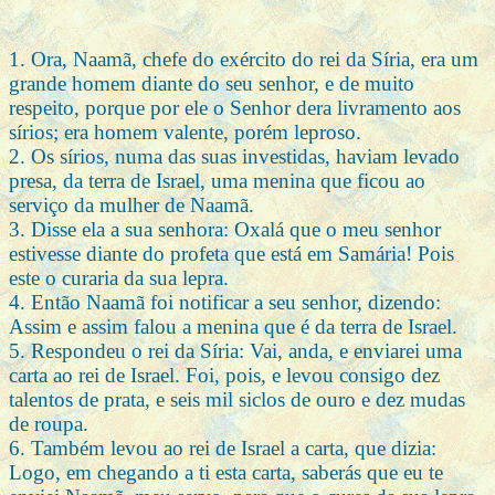
1. Ora, Naamã, chefe do exército do rei da Síria, era um
grande homem diante do seu senhor, e de muito
respeito, porque por ele o Senhor dera livramento aos
sírios; era homem valente, porém leproso.
2. Os sírios, numa das suas investidas, haviam levado
presa, da terra de Israel, uma menina que ficou ao
serviço da mulher de Naamã.
3. Disse ela a sua senhora: Oxalá que o meu senhor
estivesse diante do profeta que está em Samária! Pois
este o curaria da sua lepra.
4. Então Naamã foi notificar a seu senhor, dizendo:
Assim e assim falou a menina que é da terra de Israel.
5. Respondeu o rei da Síria: Vai, anda, e enviarei uma
carta ao rei de Israel. Foi, pois, e levou consigo dez
talentos de prata, e seis mil siclos de ouro e dez mudas
de roupa.
6. Também levou ao rei de Israel a carta, que dizia:
Logo, em chegando a ti esta carta, saberás que eu te