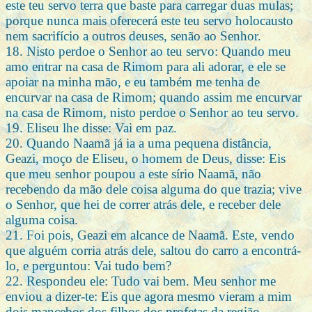
este teu servo terra que baste para carregar duas mulas;
porque nunca mais oferecerá este teu servo holocausto
nem sacrifício a outros deuses, senão ao Senhor.
18. Nisto perdoe o Senhor ao teu servo: Quando meu
amo entrar na casa de Rimom para ali adorar, e ele se
apoiar na minha mão, e eu também me tenha de
encurvar na casa de Rimom; quando assim me encurvar
na casa de Rimom, nisto perdoe o Senhor ao teu servo.
19. Eliseu lhe disse: Vai em paz.
20. Quando Naamã já ia a uma pequena distância,
Geazi, moço de Eliseu, o homem de Deus, disse: Eis
que meu senhor poupou a este sírio Naamã, não
recebendo da mão dele coisa alguma do que trazia; vive
o Senhor, que hei de correr atrás dele, e receber dele
alguma coisa.
21. Foi pois, Geazi em alcance de Naamã. Este, vendo
que alguém corria atrás dele, saltou do carro a encontrá-
lo, e perguntou: Vai tudo bem?
22. Respondeu ele: Tudo vai bem. Meu senhor me
enviou a dizer-te: Eis que agora mesmo vieram a mim
dois mancebos dos filhos dos profetas da região