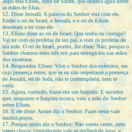
Aqui está Eliseu, filho de Safate, que deitava água sobre
as mãos de Elias.
12. Disse Jeosafá: A palavra do Senhor está com ele.
Então o rei de Israel, e Jeosafá, e o rei de Edom
desceram a ter com ele.
13. Eliseu disse ao rei de Israel: Que tenho eu contigo?
Vai ter com os profetas de teu pai, e com os profetas de
tua mãe. O rei de Israel, porém, lhe disse: Não; porque o
Senhor chamou estes três reis para entregá-los nas mãos
dos moabitas.
14. Respondeu Eliseu: Vive o Senhor dos exércitos, em
cuja presença estou, que se eu não respeitasse a presença
de Jeosafá, rei de Judá, não te contemplaria, nem te
veria.
15. Agora, contudo, trazei-me um harpista. E sucedeu
que, enquanto o harpista tocava, veio a mão do Senhor
sobre Eliseu.
16. E ele disse: Assim diz o Senhor: Fazei neste vale
muitos poços.
17. Porque assim diz o Senhor: Não vereis vento, nem
vereis chuva; contudo este vale se encherá de água, e