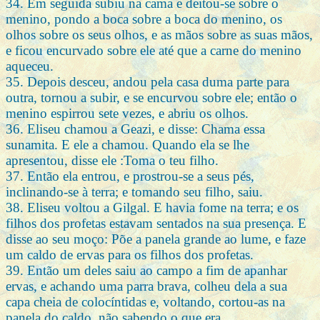
34. Em seguida subiu na cama e deitou-se sobre o
menino, pondo a boca sobre a boca do menino, os
olhos sobre os seus olhos, e as mãos sobre as suas mãos,
e ficou encurvado sobre ele até que a carne do menino
aqueceu.
35. Depois desceu, andou pela casa duma parte para
outra, tornou a subir, e se encurvou sobre ele; então o
menino espirrou sete vezes, e abriu os olhos.
36. Eliseu chamou a Geazi, e disse: Chama essa
sunamita. E ele a chamou. Quando ela se lhe
apresentou, disse ele :Toma o teu filho.
37. Então ela entrou, e prostrou-se a seus pés,
inclinando-se à terra; e tomando seu filho, saiu.
38. Eliseu voltou a Gilgal. E havia fome na terra; e os
filhos dos profetas estavam sentados na sua presença. E
disse ao seu moço: Põe a panela grande ao lume, e faze
um caldo de ervas para os filhos dos profetas.
39. Então um deles saiu ao campo a fim de apanhar
ervas, e achando uma parra brava, colheu dela a sua
capa cheia de colocíntidas e, voltando, cortou-as na
panela do caldo, não sabendo o que era.