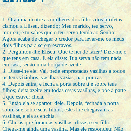
1. Ora uma dentre as mulheres dos filhos dos profetas
clamou a Eliseu, dizendo: Meu marido, teu servo,
morreu; e tu sabes que o teu servo temia ao Senhor.
Agora acaba de chegar o credor para levar-me os meus
dois filhos para serem escravos.
2. Perguntou-lhe Eliseu: Que te hei de fazer? Dize-me o
que tens em casa. E ela disse: Tua serva não tem nada
em casa, senão uma botija de azeite.
3. Disse-lhe ele: Vai, pede emprestadas vasilhas a todos
os teus vizinhos, vasilhas vazias, não poucas.
4. Depois entra, e fecha a porta sobre ti e sobre teus
filhos; deita azeite em todas essas vasilhas, e põe à parte
a que estiver cheia.
5. Então ela se apartou dele. Depois, fechada a porta
sobre si e sobre seus filhos, estes lhe chegavam as
vasilhas, e ela as enchia.
6. Cheias que foram as vasilhas, disse a seu filho:
Chega-me ainda uma vasilha. Mas ele respondeu: Não