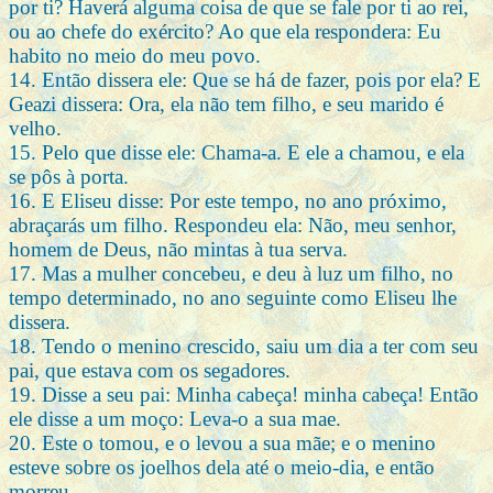
por ti? Haverá alguma coisa de que se fale por ti ao rei,
ou ao chefe do exército? Ao que ela respondera: Eu
habito no meio do meu povo.
14. Então dissera ele: Que se há de fazer, pois por ela? E
Geazi dissera: Ora, ela não tem filho, e seu marido é
velho.
15. Pelo que disse ele: Chama-a. E ele a chamou, e ela
se pôs à porta.
16. E Eliseu disse: Por este tempo, no ano próximo,
abraçarás um filho. Respondeu ela: Não, meu senhor,
homem de Deus, não mintas à tua serva.
17. Mas a mulher concebeu, e deu à luz um filho, no
tempo determinado, no ano seguinte como Eliseu lhe
dissera.
18. Tendo o menino crescido, saiu um dia a ter com seu
pai, que estava com os segadores.
19. Disse a seu pai: Minha cabeça! minha cabeça! Então
ele disse a um moço: Leva-o a sua mae.
20. Este o tomou, e o levou a sua mãe; e o menino
esteve sobre os joelhos dela até o meio-dia, e então
morreu.