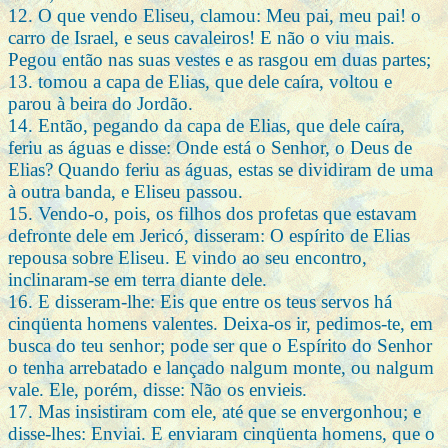
12. O que vendo Eliseu, clamou: Meu pai, meu pai! o
carro de Israel, e seus cavaleiros! E não o viu mais.
Pegou então nas suas vestes e as rasgou em duas partes;
13. tomou a capa de Elias, que dele caíra, voltou e
parou à beira do Jordão.
14. Então, pegando da capa de Elias, que dele caíra,
feriu as águas e disse: Onde está o Senhor, o Deus de
Elias? Quando feriu as águas, estas se dividiram de uma
à outra banda, e Eliseu passou.
15. Vendo-o, pois, os filhos dos profetas que estavam
defronte dele em Jericó, disseram: O espírito de Elias
repousa sobre Eliseu. E vindo ao seu encontro,
inclinaram-se em terra diante dele.
16. E disseram-lhe: Eis que entre os teus servos há
cinqüenta homens valentes. Deixa-os ir, pedimos-te, em
busca do teu senhor; pode ser que o Espírito do Senhor
o tenha arrebatado e lançado nalgum monte, ou nalgum
vale. Ele, porém, disse: Não os envieis.
17. Mas insistiram com ele, até que se envergonhou; e
disse-lhes: Enviai. E enviaram cinqüenta homens, que o