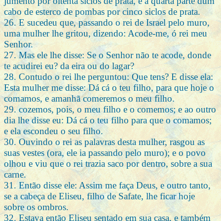
jumento por oitenta siclos de prata, e a quarta parte dum
cabo de esterco de pombas por cinco siclos de prata.
26. E sucedeu que, passando o rei de Israel pelo muro,
uma mulher lhe gritou, dizendo: Acode-me, ó rei meu
Senhor.
27. Mas ele lhe disse: Se o Senhor não te acode, donde
te acudirei eu? da eira ou do lagar?
28. Contudo o rei lhe perguntou: Que tens? E disse ela:
Esta mulher me disse: Dá cá o teu filho, para que hoje o
comamos, e amanhã comeremos o meu filho.
29. cozemos, pois, o meu filho e o comemos; e ao outro
dia lhe disse eu: Dá cá o teu filho para que o comamos;
e ela escondeu o seu filho.
30. Ouvindo o rei as palavras desta mulher, rasgou as
suas vestes (ora, ele ia passando pelo muro); e o povo
olhou e viu que o rei trazia saco por dentro, sobre a sua
carne.
31. Então disse ele: Assim me faça Deus, e outro tanto,
se a cabeça de Eliseu, filho de Safate, lhe ficar hoje
sobre os ombros.
32. Estava então Eliseu sentado em sua casa, e também