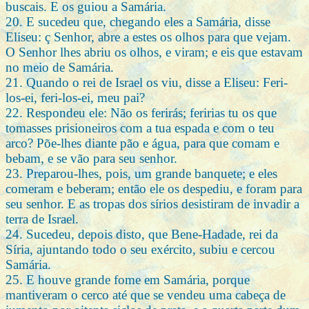
buscais. E os guiou a Samária.
20. E sucedeu que, chegando eles a Samária, disse
Eliseu: ç Senhor, abre a estes os olhos para que vejam.
O Senhor lhes abriu os olhos, e viram; e eis que estavam
no meio de Samária.
21. Quando o rei de Israel os viu, disse a Eliseu: Feri-
los-ei, feri-los-ei, meu pai?
22. Respondeu ele: Não os ferirás; feririas tu os que
tomasses prisioneiros com a tua espada e com o teu
arco? Põe-lhes diante pão e água, para que comam e
bebam, e se vão para seu senhor.
23. Preparou-lhes, pois, um grande banquete; e eles
comeram e beberam; então ele os despediu, e foram para
seu senhor. E as tropas dos sírios desistiram de invadir a
terra de Israel.
24. Sucedeu, depois disto, que Bene-Hadade, rei da
Síria, ajuntando todo o seu exército, subiu e cercou
Samária.
25. E houve grande fome em Samária, porque
mantiveram o cerco até que se vendeu uma cabeça de