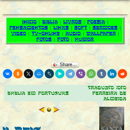
Share…
Tradução João
Bíblia em português
Ferreira de
Almeida