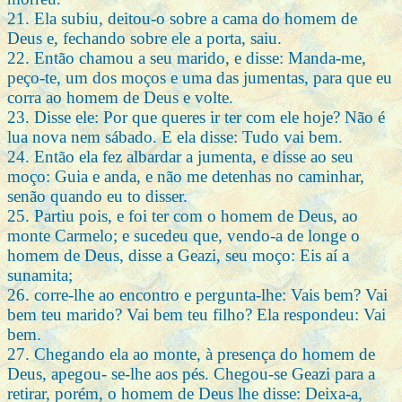
21. Ela subiu, deitou-o sobre a cama do homem de
Deus e, fechando sobre ele a porta, saiu.
22. Então chamou a seu marido, e disse: Manda-me,
peço-te, um dos moços e uma das jumentas, para que eu
corra ao homem de Deus e volte.
23. Disse ele: Por que queres ir ter com ele hoje? Não é
lua nova nem sábado. E ela disse: Tudo vai bem.
24. Então ela fez albardar a jumenta, e disse ao seu
moço: Guia e anda, e não me detenhas no caminhar,
senão quando eu to disser.
25. Partiu pois, e foi ter com o homem de Deus, ao
monte Carmelo; e sucedeu que, vendo-a de longe o
homem de Deus, disse a Geazi, seu moço: Eis aí a
sunamita;
26. corre-lhe ao encontro e pergunta-lhe: Vais bem? Vai
bem teu marido? Vai bem teu filho? Ela respondeu: Vai
bem.
27. Chegando ela ao monte, à presença do homem de
Deus, apegou- se-lhe aos pés. Chegou-se Geazi para a
retirar, porém, o homem de Deus lhe disse: Deixa-a,