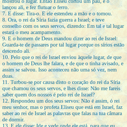
mostrou o lugar. Então Eliseu cortou um pau, e o
lançou ali, e fez flutuar o ferro.
7. E disse: Tira-o. E ele estendeu a mão e o tomou.
8. Ora, o rei da Síria fazia guerra a Israel; e teve
conselho com os seus servos, dizendo: Em tal e tal lugar
estará o meu acampamento.
9. E o homem de Deus mandou dizer ao rei de Israel:
Guarda-te de passares por tal lugar porque os sírios estão
descendo ali.
10. Pelo que o rei de Israel enviou àquele lugar, de que
o homem de Deus lhe falara, e de que o tinha avisado, e
assim se salvou. Isso aconteceu não uma só vez, nem
duas.
11. Turbou-se por causa disto o coração do rei da Síria
que chamou os seus servos, e lhes disse: Não me fareis
saber quem dos nossos é pelo rei de Israel?
12. Respondeu um dos seus servos: Não é assim, ó rei
meu senhor, mas o profeta Eliseu que está em Israel, faz
saber ao rei de Israel as palavras que falas na tua câmara
de dormir.
13. E ele disse: Ide e vede onde ele está, para que eu