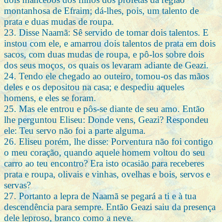
montanhosa de Efraim; dá-lhes, pois, um talento de
prata e duas mudas de roupa.
23. Disse Naamã: Sê servido de tomar dois talentos. E
instou com ele, e amarrou dois talentos de prata em dois
sacos, com duas mudas de roupa, e pô-los sobre dois
dos seus moços, os quais os levaram adiante de Geazi.
24. Tendo ele chegado ao outeiro, tomou-os das mãos
deles e os depositou na casa; e despediu aqueles
homens, e eles se foram.
25. Mas ele entrou e pôs-se diante de seu amo. Então
lhe perguntou Eliseu: Donde vens, Geazi? Respondeu
ele: Teu servo não foi a parte alguma.
26. Eliseu porém, lhe disse: Porventura não foi contigo
o meu coração, quando aquele homem voltou do seu
carro ao teu encontro? Era isto ocasião para receberes
prata e roupa, olivais e vinhas, ovelhas e bois, servos e
servas?
27. Portanto a lepra de Naamã se pegará a ti e à tua
descendência para sempre. Então Geazi saiu da presença
dele leproso, branco como a neve.