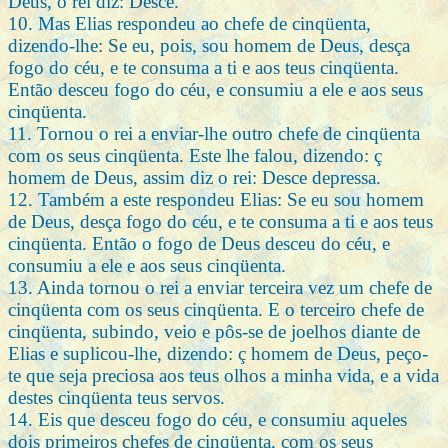
Deus, o rei diz: Desce.
10. Mas Elias respondeu ao chefe de cinqüenta,
dizendo-lhe: Se eu, pois, sou homem de Deus, desça
fogo do céu, e te consuma a ti e aos teus cinqüenta.
Então desceu fogo do céu, e consumiu a ele e aos seus
cinqüenta.
11. Tornou o rei a enviar-lhe outro chefe de cinqüenta
com os seus cinqüenta. Este lhe falou, dizendo: ç
homem de Deus, assim diz o rei: Desce depressa.
12. Também a este respondeu Elias: Se eu sou homem
de Deus, desça fogo do céu, e te consuma a ti e aos teus
cinqüenta. Então o fogo de Deus desceu do céu, e
consumiu a ele e aos seus cinqüenta.
13. Ainda tornou o rei a enviar terceira vez um chefe de
cinqüenta com os seus cinqüenta. E o terceiro chefe de
cinqüenta, subindo, veio e pôs-se de joelhos diante de
Elias e suplicou-lhe, dizendo: ç homem de Deus, peço-
te que seja preciosa aos teus olhos a minha vida, e a vida
destes cinqüenta teus servos.
14. Eis que desceu fogo do céu, e consumiu aqueles
dois primeiros chefes de cinqüenta, com os seus