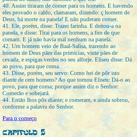
40. Assim tiraram de comer para os homens. E havendo
eles provado o caldo, clamaram, dizendo: ç homem de
Deus, há morte na panela! E não puderam comer.
41. Ele, porém, disse: Trazei farinha. E deitou-a na
panela, e disse: Tirai para os homens, a fim de que
comam. E já não havia mal nenhum na panela.
42. Um homem veio de Baal-Salisa, trazendo ao
homem de Deus pães das primícias, vinte pães de
cevada, e espigas verdes no seu alforje. Eliseu disse: Dá
ao povo, para que coma.
43. Disse, porém, seu servo: Como hei de pôr isto
diante de cem homens? Ao que tornou Eliseu: Dá-o ao
povo, para que coma; porque assim diz o Senhor:
Comerão e sobejará.
44. Então lhos pôs diante; e comeram, e ainda sobrou,
conforme a palavra do Senhor.
Para o começo
Capitulo 5