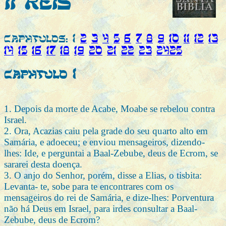
II REIS
CAPÍTULOS: 1
2
3
4
5
6
7
8
9
10
11
12
13
14
15
16
17
18
19
20
21
22
23
24
25
Capítulo 1
1. Depois da morte de Acabe, Moabe se rebelou contra
Israel.
2. Ora, Acazias caiu pela grade do seu quarto alto em
Samária, e adoeceu; e enviou mensageiros, dizendo-
lhes: Ide, e perguntai a Baal-Zebube, deus de Ecrom, se
sararei desta doença.
3. O anjo do Senhor, porém, disse a Elias, o tisbita:
Levanta- te, sobe para te encontrares com os
mensageiros do rei de Samária, e dize-lhes: Porventura
não há Deus em Israel, para irdes consultar a Baal-
Zebube, deus de Ecrom?