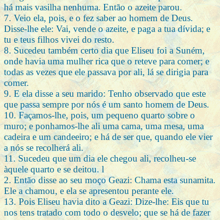
há mais vasilha nenhuma. Então o azeite parou.
7. Veio ela, pois, e o fez saber ao homem de Deus.
Disse-lhe ele: Vai, vende o azeite, e paga a tua dívida; e
tu e teus filhos vivei do resto.
8. Sucedeu também certo dia que Eliseu foi a Suném,
onde havia uma mulher rica que o reteve para comer; e
todas as vezes que ele passava por ali, lá se dirigia para
comer.
9. E ela disse a seu marido: Tenho observado que este
que passa sempre por nós é um santo homem de Deus.
10. Façamos-lhe, pois, um pequeno quarto sobre o
muro; e ponhamos-lhe ali uma cama, uma mesa, uma
cadeira e um candeeiro; e há de ser que, quando ele vier
a nós se recolherá ali.
11. Sucedeu que um dia ele chegou ali, recolheu-se
àquele quarto e se deitou. l
2. Então disse ao seu moço Geazi: Chama esta sunamita.
Ele a chamou, e ela se apresentou perante ele.
13. Pois Eliseu havia dito a Geazi: Dize-lhe: Eis que tu
nos tens tratado com todo o desvelo; que se há de fazer