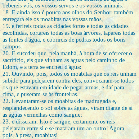
bebereis vós, os vossos servos e os vossos animais.
18. E ainda isso é pouco aos olhos do Senhor; também
entregará ele os moabitas nas vossas mãos,
19. e ferireis todas as cidades fortes e todas as cidades
escolhidas, cortareis todas as boas árvores, tapareis todas
as fontes d'água, e cobrireis de pedras todos os bons
campos.
20. E sucedeu que, pela manhã, à hora de se oferecer o
sacrifício, eis que vinham as águas pelo caminho de
Edom, e a terra se encheu d'água:
21. Ouvindo, pois, todos os moabitas que os reis tinham
subido para pelejarem contra eles, convocaram-se todos
os que estavam em idade de pegar armas, e daí para
cima, e puseram-se às fronteiras.
22. Levantaram-se os moabitas de madrugada e,
resplandecendo o sol sobre as águas, viram diante de si
as águas vermelhas como sangue;
23. e disseram: Isto é sangue; certamente os reis
pelejaram entre si e se mataram um ao outro! Agora,
pois, à presa, moabitas!