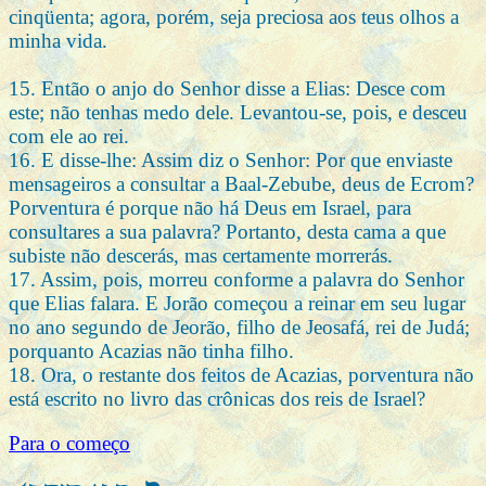
cinqüenta; agora, porém, seja preciosa aos teus olhos a
minha vida.
15. Então o anjo do Senhor disse a Elias: Desce com
este; não tenhas medo dele. Levantou-se, pois, e desceu
com ele ao rei.
16. E disse-lhe: Assim diz o Senhor: Por que enviaste
mensageiros a consultar a Baal-Zebube, deus de Ecrom?
Porventura é porque não há Deus em Israel, para
consultares a sua palavra? Portanto, desta cama a que
subiste não descerás, mas certamente morrerás.
17. Assim, pois, morreu conforme a palavra do Senhor
que Elias falara. E Jorão começou a reinar em seu lugar
no ano segundo de Jeorão, filho de Jeosafá, rei de Judá;
porquanto Acazias não tinha filho.
18. Ora, o restante dos feitos de Acazias, porventura não
está escrito no livro das crônicas dos reis de Israel?
Para o começo