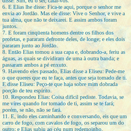
disse: Sim, eu o sei; calai-vos.
6. E Elias lhe disse: Fica-te aqui, porque o senhor me
envia ao Jordão. Mas ele disse: Vive o Senhor, e vive a
tua alma, que não te deixarei. E assim ambos foram
juntos.
7. E foram cinqüenta homens dentre os filhos dos
profetas, e pararam defronte deles, de longe; e eles dois
pararam junto ao Jordão.
8. Então Elias tomou a sua capa e, dobrando-a, feriu as
águas, as quais se dividiram de uma à outra banda; e
passaram ambos a pé enxuto.
9. Havendo eles passado, Elias disse a Eliseu: Pede-me
o que queres que eu te faça, antes que seja tomado de ti.
E disse Eliseu: Peço-te que haja sobre mim dobrada
porção de teu espírito.
10. Respondeu Elias: Coisa difícil pediste. Todavia, se
me vires quando for tomado de ti, assim se te fará;
porém, se não, não se fará.
11. E, indo eles caminhando e conversando, eis que um
carro de fogo, com cavalos de fogo, os separou um do
outro; e Elias subiu ao céu num redemoinho.