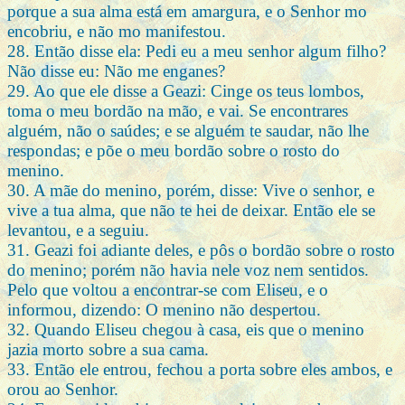
porque a sua alma está em amargura, e o Senhor mo
encobriu, e não mo manifestou.
28. Então disse ela: Pedi eu a meu senhor algum filho?
Não disse eu: Não me enganes?
29. Ao que ele disse a Geazi: Cinge os teus lombos,
toma o meu bordão na mão, e vai. Se encontrares
alguém, não o saúdes; e se alguém te saudar, não lhe
respondas; e põe o meu bordão sobre o rosto do
menino.
30. A mãe do menino, porém, disse: Vive o senhor, e
vive a tua alma, que não te hei de deixar. Então ele se
levantou, e a seguiu.
31. Geazi foi adiante deles, e pôs o bordão sobre o rosto
do menino; porém não havia nele voz nem sentidos.
Pelo que voltou a encontrar-se com Eliseu, e o
informou, dizendo: O menino não despertou.
32. Quando Eliseu chegou à casa, eis que o menino
jazia morto sobre a sua cama.
33. Então ele entrou, fechou a porta sobre eles ambos, e
orou ao Senhor.