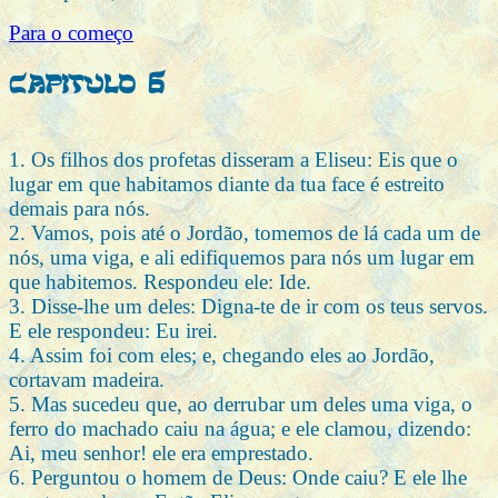
Para o começo
Capitulo 6
1. Os filhos dos profetas disseram a Eliseu: Eis que o
lugar em que habitamos diante da tua face é estreito
demais para nós.
2. Vamos, pois até o Jordão, tomemos de lá cada um de
nós, uma viga, e ali edifiquemos para nós um lugar em
que habitemos. Respondeu ele: Ide.
3. Disse-lhe um deles: Digna-te de ir com os teus servos.
E ele respondeu: Eu irei.
4. Assim foi com eles; e, chegando eles ao Jordão,
cortavam madeira.
5. Mas sucedeu que, ao derrubar um deles uma viga, o
ferro do machado caiu na água; e ele clamou, dizendo:
Ai, meu senhor! ele era emprestado.
6. Perguntou o homem de Deus: Onde caiu? E ele lhe