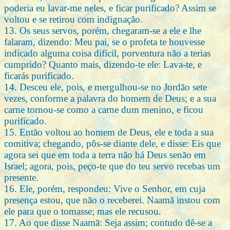
poderia eu lavar-me neles, e ficar purificado? Assim se
voltou e se retirou com indignação.
13. Os seus servos, porém, chegaram-se a ele e lhe
falaram, dizendo: Meu pai, se o profeta te houvesse
indicado alguma coisa difícil, porventura não a terias
cumprido? Quanto mais, dizendo-te ele: Lava-te, e
ficarás purificado.
14. Desceu ele, pois, e mergulhou-se no Jordão sete
vezes, conforme a palavra do homem de Deus; e a sua
carne tornou-se como a carne dum menino, e ficou
purificado.
15. Então voltou ao homem de Deus, ele e toda a sua
comitiva; chegando, pôs-se diante dele, e disse: Eis que
agora sei que em toda a terra não há Deus senão em
Israel; agora, pois, peço-te que do teu servo recebas um
presente.
16. Ele, porém, respondeu: Vive o Senhor, em cuja
presença estou, que não o receberei. Naamã instou com
ele para que o tomasse; mas ele recusou.
17. Ao que disse Naamã: Seja assim; contudo dê-se a