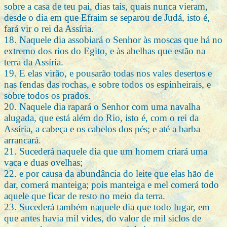
sobre a casa de teu pai, dias tais, quais nunca vieram,
desde o dia em que Efraim se separou de Judá, isto é,
fará vir o rei da Assíria.
18. Naquele dia assobiará o Senhor às moscas que há no
extremo dos rios do Egito, e às abelhas que estão na
terra da Assíria.
19. E elas virão, e pousarão todas nos vales desertos e
nas fendas das rochas, e sobre todos os espinheirais, e
sobre todos os prados.
20. Naquele dia rapará o Senhor com uma navalha
alugada, que está além do Rio, isto é, com o rei da
Assíria, a cabeça e os cabelos dos pés; e até a barba
arrancará.
21. Sucederá naquele dia que um homem criará uma
vaca e duas ovelhas;
22. e por causa da abundância do leite que elas hão de
dar, comerá manteiga; pois manteiga e mel comerá todo
aquele que ficar de resto no meio da terra.
23. Sucederá também naquele dia que todo lugar, em
que antes havia mil vides, do valor de mil siclos de