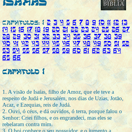
ISAÍAS
CAPÍTULOS: 1
2
3
4
5
6
7
8
9
10
11
12
13
14
15
16
17
18
19
20
21
22
23
24
25
26
27
28
29
30
31
32
33
34
35
36
37
38
39
40
41
42
43
44
45
46
47
48
49
50
51
52
53
54
55
56
57
58
59
60
61
62
63
64
65
66
Capítulo 1
1. A visão de Isaías, filho de Amoz, que ele teve a
respeito de Judá e Jerusalém, nos dias de Uzias, Jotão,
Acaz, e Ezequias, reis de Judá.
2. Ouvi, ó céus, e dá ouvidos, ó terra, porque falou o
Senhor: Criei filhos, e os engrandeci, mas eles se
rebelaram contra mim.
3. O boi conhece o seu possuidor, e o jumento a