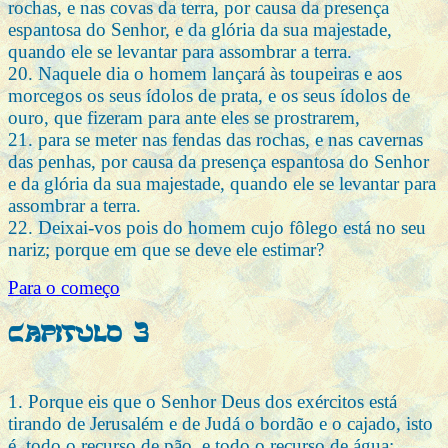
rochas, e nas covas da terra, por causa da presença
espantosa do Senhor, e da glória da sua majestade,
quando ele se levantar para assombrar a terra.
20. Naquele dia o homem lançará às toupeiras e aos
morcegos os seus ídolos de prata, e os seus ídolos de
ouro, que fizeram para ante eles se prostrarem,
21. para se meter nas fendas das rochas, e nas cavernas
das penhas, por causa da presença espantosa do Senhor
e da glória da sua majestade, quando ele se levantar para
assombrar a terra.
22. Deixai-vos pois do homem cujo fôlego está no seu
nariz; porque em que se deve ele estimar?
Para o começo
Capitulo 3
1. Porque eis que o Senhor Deus dos exércitos está
tirando de Jerusalém e de Judá o bordão e o cajado, isto
é, todo o recurso de pão, e todo o recurso de água;