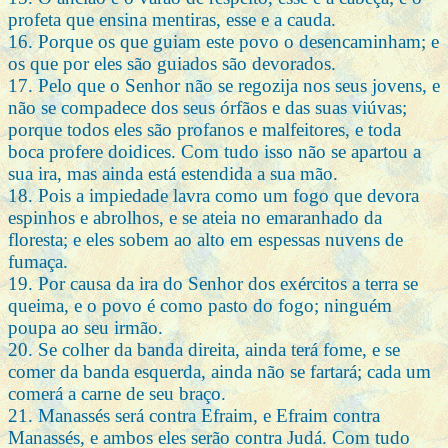
profeta que ensina mentiras, esse e a cauda.
16. Porque os que guiam este povo o desencaminham; e
os que por eles são guiados são devorados.
17. Pelo que o Senhor não se regozija nos seus jovens, e
não se compadece dos seus órfãos e das suas viúvas;
porque todos eles são profanos e malfeitores, e toda
boca profere doidices. Com tudo isso não se apartou a
sua ira, mas ainda está estendida a sua mão.
18. Pois a impiedade lavra como um fogo que devora
espinhos e abrolhos, e se ateia no emaranhado da
floresta; e eles sobem ao alto em espessas nuvens de
fumaça.
19. Por causa da ira do Senhor dos exércitos a terra se
queima, e o povo é como pasto do fogo; ninguém
poupa ao seu irmão.
20. Se colher da banda direita, ainda terá fome, e se
comer da banda esquerda, ainda não se fartará; cada um
comerá a carne de seu braço.
21. Manassés será contra Efraim, e Efraim contra
Manassés, e ambos eles serão contra Judá. Com tudo