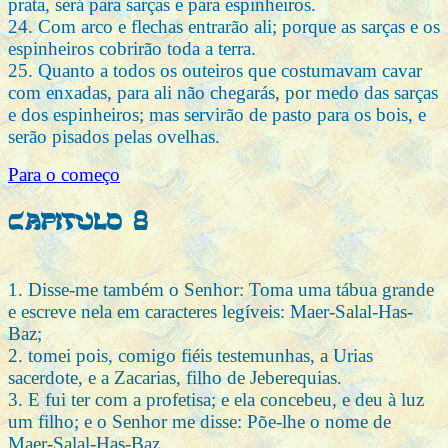
prata, será para sarças e para espinheiros.
24. Com arco e flechas entrarão ali; porque as sarças e os
espinheiros cobrirão toda a terra.
25. Quanto a todos os outeiros que costumavam cavar
com enxadas, para ali não chegarás, por medo das sarças
e dos espinheiros; mas servirão de pasto para os bois, e
serão pisados pelas ovelhas.
Para o começo
Capitulo 8
1. Disse-me também o Senhor: Toma uma tábua grande
e escreve nela em caracteres legíveis: Maer-Salal-Has-
Baz;
2. tomei pois, comigo fiéis testemunhas, a Urias
sacerdote, e a Zacarias, filho de Jeberequias.
3. E fui ter com a profetisa; e ela concebeu, e deu à luz
um filho; e o Senhor me disse: Põe-lhe o nome de
Maer-Salal-Has-Baz.