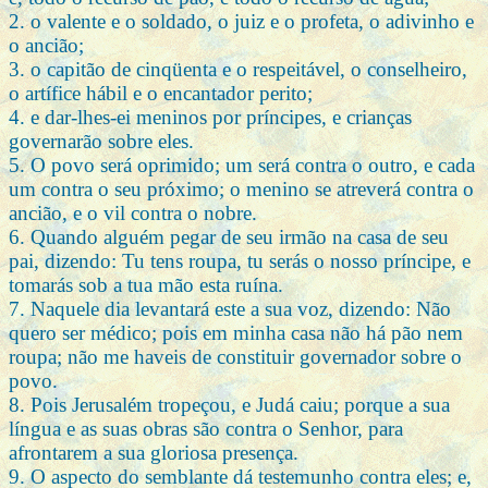
2. o valente e o soldado, o juiz e o profeta, o adivinho e
o ancião;
3. o capitão de cinqüenta e o respeitável, o conselheiro,
o artífice hábil e o encantador perito;
4. e dar-lhes-ei meninos por príncipes, e crianças
governarão sobre eles.
5. O povo será oprimido; um será contra o outro, e cada
um contra o seu próximo; o menino se atreverá contra o
ancião, e o vil contra o nobre.
6. Quando alguém pegar de seu irmão na casa de seu
pai, dizendo: Tu tens roupa, tu serás o nosso príncipe, e
tomarás sob a tua mão esta ruína.
7. Naquele dia levantará este a sua voz, dizendo: Não
quero ser médico; pois em minha casa não há pão nem
roupa; não me haveis de constituir governador sobre o
povo.
8. Pois Jerusalém tropeçou, e Judá caiu; porque a sua
língua e as suas obras são contra o Senhor, para
afrontarem a sua gloriosa presença.
9. O aspecto do semblante dá testemunho contra eles; e,