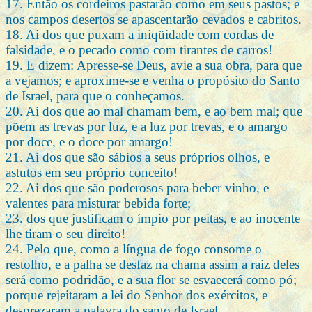
17. Então os cordeiros pastarão como em seus pastos; e
nos campos desertos se apascentarão cevados e cabritos.
18. Ai dos que puxam a iniqüidade com cordas de
falsidade, e o pecado como com tirantes de carros!
19. E dizem: Apresse-se Deus, avie a sua obra, para que
a vejamos; e aproxime-se e venha o propósito do Santo
de Israel, para que o conheçamos.
20. Ai dos que ao mal chamam bem, e ao bem mal; que
põem as trevas por luz, e a luz por trevas, e o amargo
por doce, e o doce por amargo!
21. Ai dos que são sábios a seus próprios olhos, e
astutos em seu próprio conceito!
22. Ai dos que são poderosos para beber vinho, e
valentes para misturar bebida forte;
23. dos que justificam o ímpio por peitas, e ao inocente
lhe tiram o seu direito!
24. Pelo que, como a língua de fogo consome o
restolho, e a palha se desfaz na chama assim a raiz deles
será como podridão, e a sua flor se esvaecerá como pó;
porque rejeitaram a lei do Senhor dos exércitos, e
desprezaram a palavra do santo de Israel,