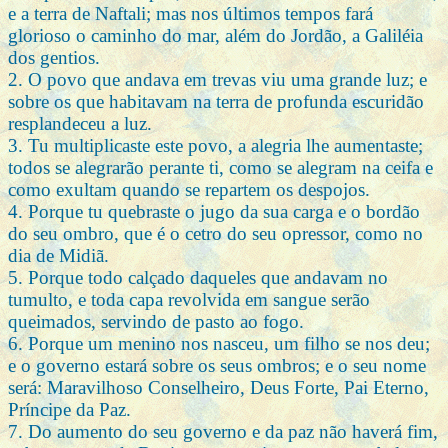
e a terra de Naftali; mas nos últimos tempos fará
glorioso o caminho do mar, além do Jordão, a Galiléia
dos gentios.
2. O povo que andava em trevas viu uma grande luz; e
sobre os que habitavam na terra de profunda escuridão
resplandeceu a luz.
3. Tu multiplicaste este povo, a alegria lhe aumentaste;
todos se alegrarão perante ti, como se alegram na ceifa e
como exultam quando se repartem os despojos.
4. Porque tu quebraste o jugo da sua carga e o bordão
do seu ombro, que é o cetro do seu opressor, como no
dia de Midiã.
5. Porque todo calçado daqueles que andavam no
tumulto, e toda capa revolvida em sangue serão
queimados, servindo de pasto ao fogo.
6. Porque um menino nos nasceu, um filho se nos deu;
e o governo estará sobre os seus ombros; e o seu nome
será: Maravilhoso Conselheiro, Deus Forte, Pai Eterno,
Príncipe da Paz.
7. Do aumento do seu governo e da paz não haverá fim,