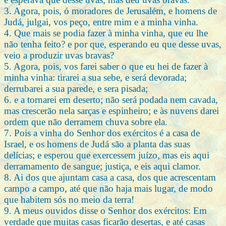
3. Agora, pois, ó moradores de Jerusalém, e homens de
Judá, julgai, vos peço, entre mim e a minha vinha.
4. Que mais se podia fazer à minha vinha, que eu lhe
não tenha feito? e por que, esperando eu que desse uvas,
veio a produzir uvas bravas?
5. Agora, pois, vos farei saber o que eu hei de fazer à
minha vinha: tirarei a sua sebe, e será devorada;
derrubarei a sua parede, e sera pisada;
6. e a tornarei em deserto; não será podada nem cavada,
mas crescerão nela sarças e espinheiro; e às nuvens darei
ordem que não derramem chuva sobre ela.
7. Pois a vinha do Senhor dos exércitos é a casa de
Israel, e os homens de Judá são a planta das suas
delícias; e esperou que exercessem juízo, mas eis aqui
derramamento de sangue; justiça, e eis aqui clamor.
8. Ai dos que ajuntam casa a casa, dos que acrescentam
campo a campo, até que não haja mais lugar, de modo
que habitem sós no meio da terra!
9. A meus ouvidos disse o Senhor dos exércitos: Em
verdade que muitas casas ficarão desertas, e até casas