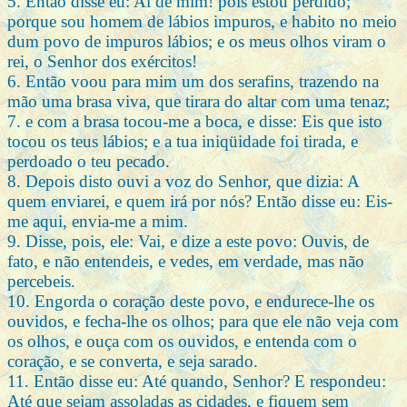
5. Então disse eu: Ai de mim! pois estou perdido;
porque sou homem de lábios impuros, e habito no meio
dum povo de impuros lábios; e os meus olhos viram o
rei, o Senhor dos exércitos!
6. Então voou para mim um dos serafins, trazendo na
mão uma brasa viva, que tirara do altar com uma tenaz;
7. e com a brasa tocou-me a boca, e disse: Eis que isto
tocou os teus lábios; e a tua iniqüidade foi tirada, e
perdoado o teu pecado.
8. Depois disto ouvi a voz do Senhor, que dizia: A
quem enviarei, e quem irá por nós? Então disse eu: Eis-
me aqui, envia-me a mim.
9. Disse, pois, ele: Vai, e dize a este povo: Ouvis, de
fato, e não entendeis, e vedes, em verdade, mas não
percebeis.
10. Engorda o coração deste povo, e endurece-lhe os
ouvidos, e fecha-lhe os olhos; para que ele não veja com
os olhos, e ouça com os ouvidos, e entenda com o
coração, e se converta, e seja sarado.
11. Então disse eu: Até quando, Senhor? E respondeu:
Até que sejam assoladas as cidades, e fiquem sem