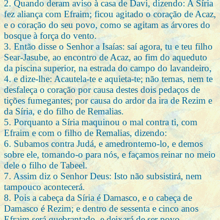
2. Quando deram aviso à casa de Davi, dizendo: A Síria
fez aliança com Efraim; ficou agitado o coração de Acaz,
e o coração do seu povo, como se agitam as árvores do
bosque à força do vento.
3. Então disse o Senhor a Isaías: saí agora, tu e teu filho
Sear-Jasube, ao encontro de Acaz, ao fim do aqueduto
da piscina superior, na estrada do campo do lavandeiro,
4. e dize-lhe: Acautela-te e aquieta-te; não temas, nem te
desfaleça o coração por causa destes dois pedaços de
tições fumegantes; por causa do ardor da ira de Rezim e
da Síria, e do filho de Remalias.
5. Porquanto a Síria maquinou o mal contra ti, com
Efraim e com o filho de Remalias, dizendo:
6. Subamos contra Judá, e amedrontemo-lo, e demos
sobre ele, tomando-o para nós, e façamos reinar no meio
dele o filho de Tabeel.
7. Assim diz o Senhor Deus: Isto não subsistirá, nem
tampouco acontecerá.
8. Pois a cabeça da Síria é Damasco, e o cabeça de
Damasco é Rezim; e dentro de sessenta e cinco anos
Efraim será quebrantado, e deixará de ser povo.