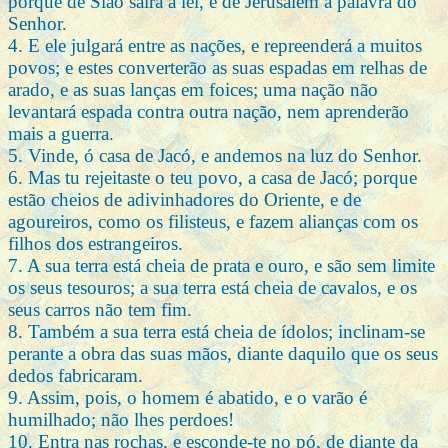
porque de Sião sairá a lei, e de Jerusalém a palavra do
Senhor.
4. E ele julgará entre as nações, e repreenderá a muitos
povos; e estes converterão as suas espadas em relhas de
arado, e as suas lanças em foices; uma nação não
levantará espada contra outra nação, nem aprenderão
mais a guerra.
5. Vinde, ó casa de Jacó, e andemos na luz do Senhor.
6. Mas tu rejeitaste o teu povo, a casa de Jacó; porque
estão cheios de adivinhadores do Oriente, e de
agoureiros, como os filisteus, e fazem alianças com os
filhos dos estrangeiros.
7. A sua terra está cheia de prata e ouro, e são sem limite
os seus tesouros; a sua terra está cheia de cavalos, e os
seus carros não tem fim.
8. Também a sua terra está cheia de ídolos; inclinam-se
perante a obra das suas mãos, diante daquilo que os seus
dedos fabricaram.
9. Assim, pois, o homem é abatido, e o varão é
humilhado; não lhes perdoes!
10. Entra nas rochas, e esconde-te no pó, de diante da