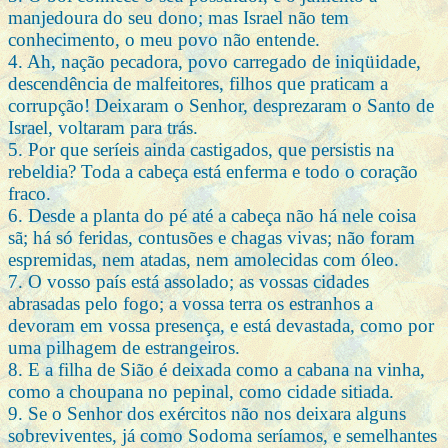
manjedoura do seu dono; mas Israel não tem
conhecimento, o meu povo não entende.
4. Ah, nação pecadora, povo carregado de iniqüidade,
descendência de malfeitores, filhos que praticam a
corrupção! Deixaram o Senhor, desprezaram o Santo de
Israel, voltaram para trás.
5. Por que seríeis ainda castigados, que persistis na
rebeldia? Toda a cabeça está enferma e todo o coração
fraco.
6. Desde a planta do pé até a cabeça não há nele coisa
sã; há só feridas, contusões e chagas vivas; não foram
espremidas, nem atadas, nem amolecidas com óleo.
7. O vosso país está assolado; as vossas cidades
abrasadas pelo fogo; a vossa terra os estranhos a
devoram em vossa presença, e está devastada, como por
uma pilhagem de estrangeiros.
8. E a filha de Sião é deixada como a cabana na vinha,
como a choupana no pepinal, como cidade sitiada.
9. Se o Senhor dos exércitos não nos deixara alguns
sobreviventes, já como Sodoma seríamos, e semelhantes