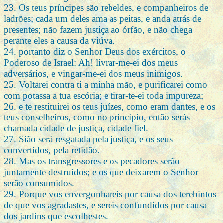
23. Os teus príncipes são rebeldes, e companheiros de
ladrões; cada um deles ama as peitas, e anda atrás de
presentes; não fazem justiça ao órfão, e não chega
perante eles a causa da viúva.
24. portanto diz o Senhor Deus dos exércitos, o
Poderoso de Israel: Ah! livrar-me-ei dos meus
adversários, e vingar-me-ei dos meus inimigos.
25. Voltarei contra ti a minha mão, e purificarei como
com potassa a tua escória; e tirar-te-ei toda impureza;
26. e te restituirei os teus juízes, como eram dantes, e os
teus conselheiros, como no princípio, então serás
chamada cidade de justiça, cidade fiel.
27. Sião será resgatada pela justiça, e os seus
convertidos, pela retidão.
28. Mas os transgressores e os pecadores serão
juntamente destruídos; e os que deixarem o Senhor
serão consumidos.
29. Porque vos envergonhareis por causa dos terebintos
de que vos agradastes, e sereis confundidos por causa
dos jardins que escolhestes.