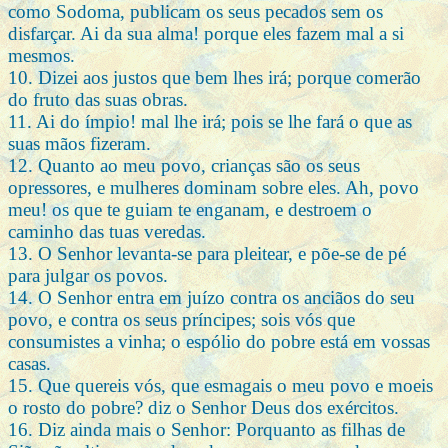
como Sodoma, publicam os seus pecados sem os
disfarçar. Ai da sua alma! porque eles fazem mal a si
mesmos.
10. Dizei aos justos que bem lhes irá; porque comerão
do fruto das suas obras.
11. Ai do ímpio! mal lhe irá; pois se lhe fará o que as
suas mãos fizeram.
12. Quanto ao meu povo, crianças são os seus
opressores, e mulheres dominam sobre eles. Ah, povo
meu! os que te guiam te enganam, e destroem o
caminho das tuas veredas.
13. O Senhor levanta-se para pleitear, e põe-se de pé
para julgar os povos.
14. O Senhor entra em juízo contra os anciãos do seu
povo, e contra os seus príncipes; sois vós que
consumistes a vinha; o espólio do pobre está em vossas
casas.
15. Que quereis vós, que esmagais o meu povo e moeis
o rosto do pobre? diz o Senhor Deus dos exércitos.
16. Diz ainda mais o Senhor: Porquanto as filhas de