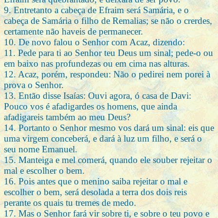
9. Entretanto a cabeça de Efraim será Samária, e o
cabeça de Samária o filho de Remalias; se não o crerdes,
certamente não haveis de permanecer.
10. De novo falou o Senhor com Acaz, dizendo:
11. Pede para ti ao Senhor teu Deus um sinal; pede-o ou
em baixo nas profundezas ou em cima nas alturas.
12. Acaz, porém, respondeu: Não o pedirei nem porei à
prova o Senhor.
13. Então disse Isaías: Ouvi agora, ó casa de Davi:
Pouco vos é afadigardes os homens, que ainda
afadigareis também ao meu Deus?
14. Portanto o Senhor mesmo vos dará um sinal: eis que
uma virgem conceberá, e dará à luz um filho, e será o
seu nome Emanuel.
15. Manteiga e mel comerá, quando ele souber rejeitar o
mal e escolher o bem.
16. Pois antes que o menino saiba rejeitar o mal e
escolher o bem, será desolada a terra dos dois reis
perante os quais tu tremes de medo.
17. Mas o Senhor fará vir sobre ti, e sobre o teu povo e