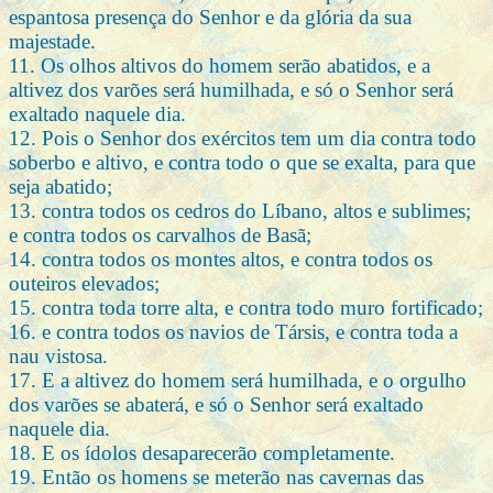
espantosa presença do Senhor e da glória da sua
majestade.
11. Os olhos altivos do homem serão abatidos, e a
altivez dos varões será humilhada, e só o Senhor será
exaltado naquele dia.
12. Pois o Senhor dos exércitos tem um dia contra todo
soberbo e altivo, e contra todo o que se exalta, para que
seja abatido;
13. contra todos os cedros do Líbano, altos e sublimes;
e contra todos os carvalhos de Basã;
14. contra todos os montes altos, e contra todos os
outeiros elevados;
15. contra toda torre alta, e contra todo muro fortificado;
16. e contra todos os navios de Társis, e contra toda a
nau vistosa.
17. E a altivez do homem será humilhada, e o orgulho
dos varões se abaterá, e só o Senhor será exaltado
naquele dia.
18. E os ídolos desaparecerão completamente.
19. Então os homens se meterão nas cavernas das