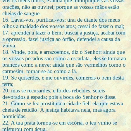
vós os meus olhos; e ainda que multipliqueis as vossas
orações, não as ouvirei; porque as vossas mãos estão
cheias de sangue.
16. Lavai-vos, purificai-vos; tirai de diante dos meus
olhos a maldade dos vossos atos; cessai de fazer o mal;
17. aprendei a fazer o bem; buscai a justiça, acabai com
a opressão, fazei justiça ao órfão, defendei a causa da
viúva.
18. Vinde, pois, e arrazoemos, diz o Senhor: ainda que
os vossos pecados são como a escarlata, eles se tornarão
brancos como a neve; ainda que são vermelhos como o
carmesim, tornar-se-ão como a lã.
19. Se quiserdes, e me ouvirdes, comereis o bem desta
terra;
20. mas se recusardes, e fordes rebeldes, sereis
devorados à espada; pois a boca do Senhor o disse.
21. Como se fez prostituta a cidade fiel! ela que estava
cheia de retidão! A justiça habitava nela, mas agora
homicidas.
22. A tua prata tornou-se em escória, o teu vinho se
misturou com água.