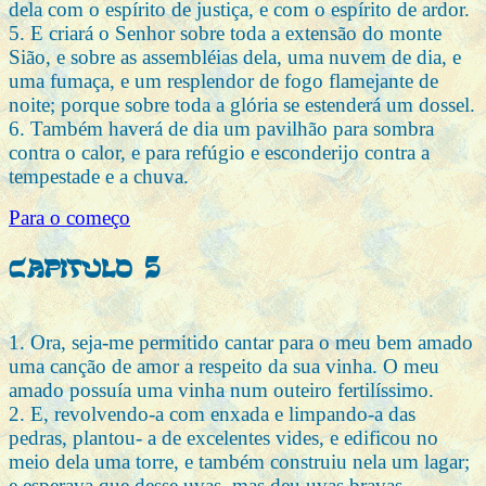
dela com o espírito de justiça, e com o espírito de ardor.
5. E criará o Senhor sobre toda a extensão do monte
Sião, e sobre as assembléias dela, uma nuvem de dia, e
uma fumaça, e um resplendor de fogo flamejante de
noite; porque sobre toda a glória se estenderá um dossel.
6. Também haverá de dia um pavilhão para sombra
contra o calor, e para refúgio e esconderijo contra a
tempestade e a chuva.
Para o começo
Capitulo 5
1. Ora, seja-me permitido cantar para o meu bem amado
uma canção de amor a respeito da sua vinha. O meu
amado possuía uma vinha num outeiro fertilíssimo.
2. E, revolvendo-a com enxada e limpando-a das
pedras, plantou- a de excelentes vides, e edificou no
meio dela uma torre, e também construiu nela um lagar;
e esperava que desse uvas, mas deu uvas bravas.