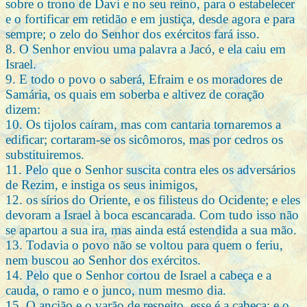
sobre o trono de Davi e no seu reino, para o estabelecer
e o fortificar em retidão e em justiça, desde agora e para
sempre; o zelo do Senhor dos exércitos fará isso.
8. O Senhor enviou uma palavra a Jacó, e ela caiu em
Israel.
9. E todo o povo o saberá, Efraim e os moradores de
Samária, os quais em soberba e altivez de coração
dizem:
10. Os tijolos caíram, mas com cantaria tornaremos a
edificar; cortaram-se os sicômoros, mas por cedros os
substituiremos.
11. Pelo que o Senhor suscita contra eles os adversários
de Rezim, e instiga os seus inimigos,
12. os sírios do Oriente, e os filisteus do Ocidente; e eles
devoram a Israel à boca escancarada. Com tudo isso não
se apartou a sua ira, mas ainda está estendida a sua mão.
13. Todavia o povo não se voltou para quem o feriu,
nem buscou ao Senhor dos exércitos.
14. Pelo que o Senhor cortou de Israel a cabeça e a
cauda, o ramo e o junco, num mesmo dia.
15. O ancião e o varão de respeito, esse é a cabeça; e o