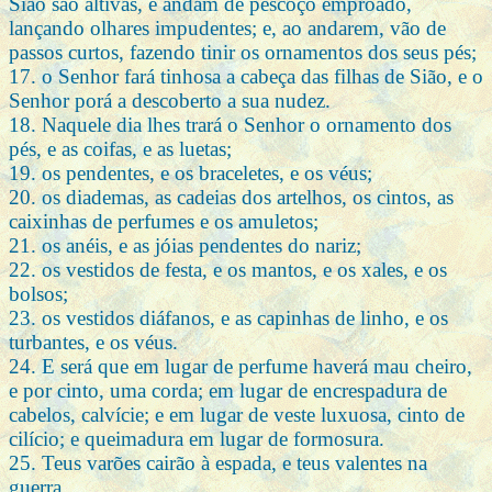
Sião são altivas, e andam de pescoço emproado,
lançando olhares impudentes; e, ao andarem, vão de
passos curtos, fazendo tinir os ornamentos dos seus pés;
17. o Senhor fará tinhosa a cabeça das filhas de Sião, e o
Senhor porá a descoberto a sua nudez.
18. Naquele dia lhes trará o Senhor o ornamento dos
pés, e as coifas, e as luetas;
19. os pendentes, e os braceletes, e os véus;
20. os diademas, as cadeias dos artelhos, os cintos, as
caixinhas de perfumes e os amuletos;
21. os anéis, e as jóias pendentes do nariz;
22. os vestidos de festa, e os mantos, e os xales, e os
bolsos;
23. os vestidos diáfanos, e as capinhas de linho, e os
turbantes, e os véus.
24. E será que em lugar de perfume haverá mau cheiro,
e por cinto, uma corda; em lugar de encrespadura de
cabelos, calvície; e em lugar de veste luxuosa, cinto de
cilício; e queimadura em lugar de formosura.
25. Teus varões cairão à espada, e teus valentes na
guerra.