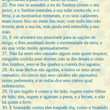
25. Por isso se acendeu a ira do Senhor contra o seu
povo, e o Senhor estendeu a sua mão contra ele, e o
feriu; e as montanhas tremeram, e os seus cadáveres
eram como lixo no meio das ruas; com tudo isto não
tornou atrás a sua ira, mas ainda está estendida a sua
mão.
26. E ele arvorará um estandarte para as nações de
longe, e lhes assobiará desde a extremidade da terra; e
eis que virão muito apressadamente.
27. Não há entre eles cansado algum nem quem tropece;
ninguém cochila nem dorme; não se lhe desata o cinto
dos lombos, nem se lhe quebra a correia dos sapatos.
28. As suas flechas são agudas, e todos os seus arcos
retesados; os cascos dos seus cavalos são reputados
como pederneira, e as rodas dos seus carros qual
redemoinho.
29. O seu rugido é como o do leão; rugem como filhos
de leão; sim, rugem e agarram a presa, e a levam, e não
há quem a livre.
30. E bramarão contra eles naquele dia, como o bramido