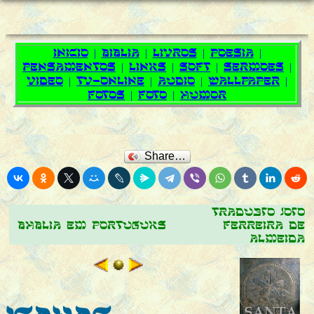
Share…
Tradução João
Bíblia em português
Ferreira de
Almeida