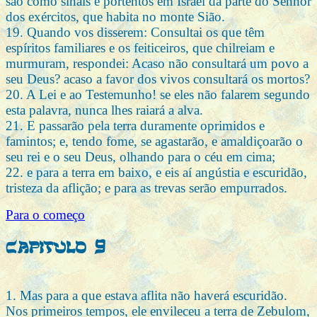
são como sinais e portentos em Israel da parte do Senhor
dos exércitos, que habita no monte Sião.
19. Quando vos disserem: Consultai os que têm
espíritos familiares e os feiticeiros, que chilreiam e
murmuram, respondei: Acaso não consultará um povo a
seu Deus? acaso a favor dos vivos consultará os mortos?
20. A Lei e ao Testemunho! se eles não falarem segundo
esta palavra, nunca lhes raiará a alva.
21. E passarão pela terra duramente oprimidos e
famintos; e, tendo fome, se agastarão, e amaldiçoarão o
seu rei e o seu Deus, olhando para o céu em cima;
22. e para a terra em baixo, e eis aí angústia e escuridão,
tristeza da aflição; e para as trevas serão empurrados.
Para o começo
Capitulo 9
1. Mas para a que estava aflita não haverá escuridão.
Nos primeiros tempos, ele envileceu a terra de Zebulom,