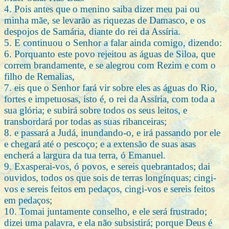
4. Pois antes que o menino saiba dizer meu pai ou
minha mãe, se levarão as riquezas de Damasco, e os
despojos de Samária, diante do rei da Assíria.
5. E continuou o Senhor a falar ainda comigo, dizendo:
6. Porquanto este povo rejeitou as águas de Siloa, que
correm brandamente, e se alegrou com Rezim e com o
filho de Remalias,
7. eis que o Senhor fará vir sobre eles as águas do Rio,
fortes e impetuosas, isto é, o rei da Assíria, com toda a
sua glória; e subirá sobre todos os seus leitos, e
transbordará por todas as suas ribanceiras;
8. e passará a Judá, inundando-o, e irá passando por ele
e chegará até o pescoço; e a extensão de suas asas
encherá a largura da tua terra, ó Emanuel.
9. Exasperai-vos, ó povos, e sereis quebrantados; dai
ouvidos, todos os que sois de terras longínquas; cingi-
vos e sereis feitos em pedaços, cingi-vos e sereis feitos
em pedaços;
10. Tomai juntamente conselho, e ele será frustrado;
dizei uma palavra, e ela não subsistirá; porque Deus é