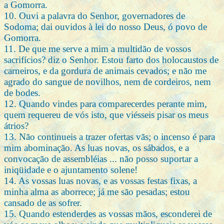
a Gomorra.
10. Ouvi a palavra do Senhor, governadores de
Sodoma; dai ouvidos à lei do nosso Deus, ó povo de
Gomorra.
11. De que me serve a mim a multidão de vossos
sacrifícios? diz o Senhor. Estou farto dos holocaustos de
carneiros, e da gordura de animais cevados; e não me
agrado do sangue de novilhos, nem de cordeiros, nem
de bodes.
12. Quando vindes para comparecerdes perante mim,
quem requereu de vós isto, que viésseis pisar os meus
átrios?
13. Não continueis a trazer ofertas vãs; o incenso é para
mim abominação. As luas novas, os sábados, e a
convocação de assembléias ... não posso suportar a
iniqüidade e o ajuntamento solene!
14. As vossas luas novas, e as vossas festas fixas, a
minha alma as aborrece; já me são pesadas; estou
cansado de as sofrer.
15. Quando estenderdes as vossas mãos, esconderei de