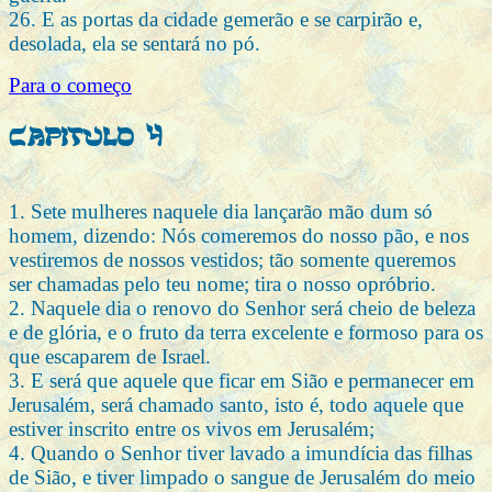
26. E as portas da cidade gemerão e se carpirão e,
desolada, ela se sentará no pó.
Para o começo
Capitulo 4
1. Sete mulheres naquele dia lançarão mão dum só
homem, dizendo: Nós comeremos do nosso pão, e nos
vestiremos de nossos vestidos; tão somente queremos
ser chamadas pelo teu nome; tira o nosso opróbrio.
2. Naquele dia o renovo do Senhor será cheio de beleza
e de glória, e o fruto da terra excelente e formoso para os
que escaparem de Israel.
3. E será que aquele que ficar em Sião e permanecer em
Jerusalém, será chamado santo, isto é, todo aquele que
estiver inscrito entre os vivos em Jerusalém;
4. Quando o Senhor tiver lavado a imundícia das filhas
de Sião, e tiver limpado o sangue de Jerusalém do meio