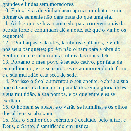
grandes e lindas sem moradores.
10. E dez jeiras de vinha darão apenas um bato, e um
hômer de semente não dará mais do que uma efa.
11. Ai dos que se levantam cedo para correrem atrás da
bebida forte e continuam até a noite, até que o vinho os
esquente!
12. Têm harpas e alaúdes, tamboris e pífanos, e vinho
nos seus banquetes; porém não olham para a obra do
Senhor, nem consideram as obras das mãos dele.
13. Portanto o meu povo é levado cativo, por falta de
entendimento; e os seus nobres estão morrendo de fome,
e a sua multidão está seca de sede.
14. Por isso o Seol aumentou o seu apetite, e abriu a sua
boca desmesuradamente; e para lá descem a glória deles,
a sua multidão, a sua pompa, e os que entre eles se
exultam.
15. O homem se abate, e o varão se humilha, e os olhos
dos altivos se abaixam.
16. Mas o Senhor dos exércitos é exaltado pelo juízo, e
Deus, o Santo, é santificado em justiça.