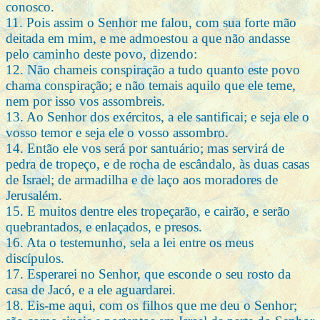
conosco.
11. Pois assim o Senhor me falou, com sua forte mão
deitada em mim, e me admoestou a que não andasse
pelo caminho deste povo, dizendo:
12. Não chameis conspiração a tudo quanto este povo
chama conspiração; e não temais aquilo que ele teme,
nem por isso vos assombreis.
13. Ao Senhor dos exércitos, a ele santificai; e seja ele o
vosso temor e seja ele o vosso assombro.
14. Então ele vos será por santuário; mas servirá de
pedra de tropeço, e de rocha de escândalo, às duas casas
de Israel; de armadilha e de laço aos moradores de
Jerusalém.
15. E muitos dentre eles tropeçarão, e cairão, e serão
quebrantados, e enlaçados, e presos.
16. Ata o testemunho, sela a lei entre os meus
discípulos.
17. Esperarei no Senhor, que esconde o seu rosto da
casa de Jacó, e a ele aguardarei.
18. Eis-me aqui, com os filhos que me deu o Senhor;