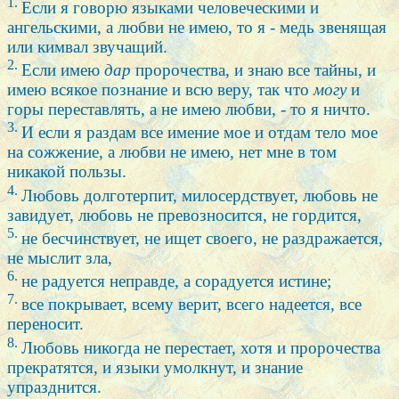
1.
Если я говорю языками человеческими и
ангельскими, а любви не имею, то я - медь звенящая
или кимвал звучащий.
2.
Если имею
дар
пророчества, и знаю все тайны, и
имею всякое познание и всю веру, так что
могу
и
горы переставлять, а не имею любви, - то я ничто.
3.
И если я раздам все имение мое и отдам тело мое
на сожжение, а любви не имею, нет мне в том
никакой пользы.
4.
Любовь долготерпит, милосердствует, любовь не
завидует, любовь не превозносится, не гордится,
5.
не бесчинствует, не ищет своего, не раздражается,
не мыслит зла,
6.
не радуется неправде, а сорадуется истине;
7.
все покрывает, всему верит, всего надеется, все
переносит.
8.
Любовь никогда не перестает, хотя и пророчества
прекратятся, и языки умолкнут, и знание
упразднится.