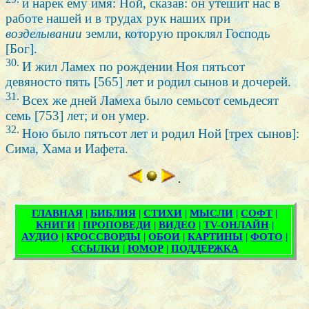
и нарек ему имя: Ной, сказав: он утешит нас в
работе нашей и в трудах рук наших при
возделывании
земли, которую проклял Господь
[Бог].
30.
И жил Ламех по рождении Ноя пятьсот
девяносто пять [565] лет и родил сынов и дочерей.
31.
Всех же дней Ламеха было семьсот семьдесят
семь [753] лет; и он умер.
32.
Ною было пятьсот лет и родил Ной [трех сынов]:
Сима, Хама и Иафета.
.