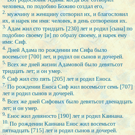
человека, по подобию Божию создал его,
2.
мужчину и женщину сотворил их, и благословил
их, и нарек им имя: человек, в день сотворения их.
3.
Адам жил сто тридцать [230] лет и родил [сына] по
подобию своему [и] по образу своему, и нарек ему
имя: Сиф.
4.
Дней Адама по рождении им Сифа было
восемьсот [700] лет, и родил он сынов и дочерей.
5.
Всех же дней жизни Адамовой было девятьсот
тридцать лет; и он умер.
6.
Сиф жил сто пять [205] лет и родил Еноса.
7.
По рождении Еноса Сиф жил восемьсот семь [707]
лет и родил сынов и дочерей.
8.
Всех же дней Сифовых было девятьсот двенадцать
лет; и он умер.
9.
Енос жил девяносто [190] лет и родил Каинана.
10.
По рождении Каинана Енос жил восемьсот
пятнадцать [715] лет и родил сынов и дочерей.