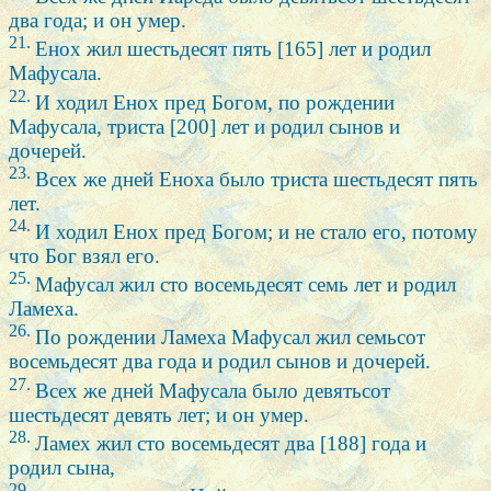
два года; и он умер.
21.
Енох жил шестьдесят пять [165] лет и родил
Мафусала.
22.
И ходил Енох пред Богом, по рождении
Мафусала, триста [200] лет и родил сынов и
дочерей.
23.
Всех же дней Еноха было триста шестьдесят пять
лет.
24.
И ходил Енох пред Богом; и не стало его, потому
что Бог взял его.
25.
Мафусал жил сто восемьдесят семь лет и родил
Ламеха.
26.
По рождении Ламеха Мафусал жил семьсот
восемьдесят два года и родил сынов и дочерей.
27.
Всех же дней Мафусала было девятьсот
шестьдесят девять лет; и он умер.
28.
Ламех жил сто восемьдесят два [188] года и
родил сына,
29.