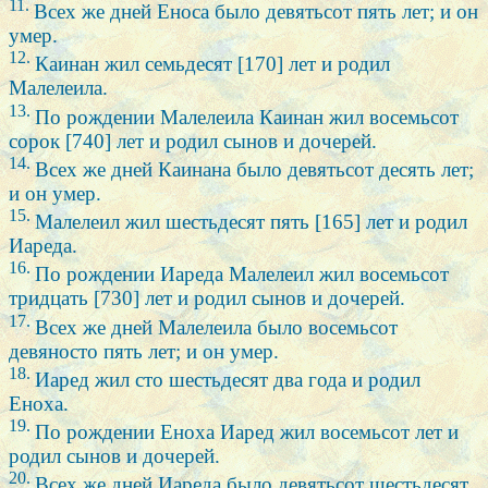
11.
Всех же дней Еноса было девятьсот пять лет; и он
умер.
12.
Каинан жил семьдесят [170] лет и родил
Малелеила.
13.
По рождении Малелеила Каинан жил восемьсот
сорок [740] лет и родил сынов и дочерей.
14.
Всех же дней Каинана было девятьсот десять лет;
и он умер.
15.
Малелеил жил шестьдесят пять [165] лет и родил
Иареда.
16.
По рождении Иареда Малелеил жил восемьсот
тридцать [730] лет и родил сынов и дочерей.
17.
Всех же дней Малелеила было восемьсот
девяносто пять лет; и он умер.
18.
Иаред жил сто шестьдесят два года и родил
Еноха.
19.
По рождении Еноха Иаред жил восемьсот лет и
родил сынов и дочерей.
20.
Всех же дней Иареда было девятьсот шестьдесят