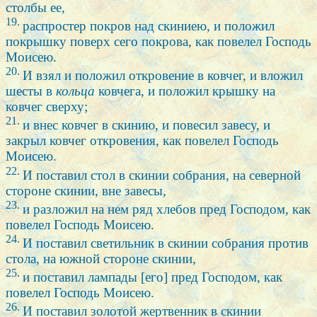
столбы ее,
19.
распростер покров над скиниею, и положил
покрышку поверх сего покрова, как повелел Господь
Моисею.
20.
И взял и положил откровение в ковчег, и вложил
шесты в
кольца
ковчега, и положил крышку на
ковчег сверху;
21.
и внес ковчег в скинию, и повесил завесу, и
закрыл ковчег откровения, как повелел Господь
Моисею.
22.
И поставил стол в скинии собрания, на северной
стороне скинии, вне завесы,
23.
и разложил на нем ряд хлебов пред Господом, как
повелел Господь Моисею.
24.
И поставил светильник в скинии собрания против
стола, на южной стороне скинии,
25.
и поставил лампады [его] пред Господом, как
повелел Господь Моисею.
26.
И поставил золотой жертвенник в скинии