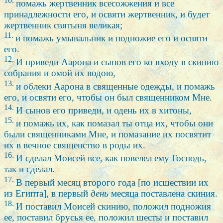
10.
помажь жертвенник всесожжения и все
принадлежности его, и освяти жертвенник, и будет
жертвенник святыня великая;
11.
и помажь умывальник и подножие его и освяти
его.
12.
И приведи Аарона и сынов его ко входу в скинию
собрания и омой их водою,
13.
и облеки Аарона в священные одежды, и помажь
его, и освяти его, чтобы он был священником Мне.
14.
И сынов его приведи, и одень их в хитоны,
15.
и помажь их, как помазал ты отца их, чтобы они
были священниками Мне, и помазание их посвятит
их в вечное священство в роды их.
16.
И сделал Моисей все, как повелел ему Господь,
так и сделал.
17.
В первый месяц второго года [по исшествии их
из Египта], в первый
день
месяца поставлена скиния.
18.
И поставил Моисей скинию, положил подножия
ее, поставил брусья ее, положил шесты и поставил