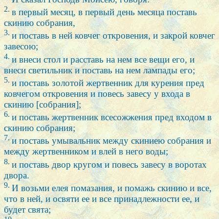
2.
в первый месяц, в первый день месяца поставь
скинию собрания,
3.
и поставь в ней ковчег откровения, и закрой ковчег
завесою;
4.
и внеси стол и расставь на нем все вещи его, и
внеси светильник и поставь на нем лампады его;
5.
и поставь золотой жертвенник для курения пред
ковчегом откровения и повесь завесу у входа в
скинию [собрания];
6.
и поставь жертвенник всесожжения пред входом в
скинию собрания;
7.
и поставь умывальник между скиниею собрания и
между жертвенником и влей в него воды;
8.
и поставь двор кругом и повесь завесу в воротах
двора.
9.
И возьми елея помазания, и помажь скинию и все,
что в ней, и освяти ее и все принадлежности ее, и
будет свята;