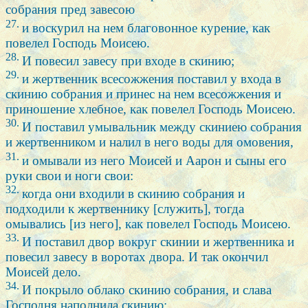
собрания пред завесою
27.
и воскурил на нем благовонное курение, как
повелел Господь Моисею.
28.
И повесил завесу при входе в скинию;
29.
и жертвенник всесожжения поставил у входа в
скинию собрания и принес на нем всесожжения и
приношение хлебное, как повелел Господь Моисею.
30.
И поставил умывальник между скиниею собрания
и жертвенником и налил в него воды для омовения,
31.
и омывали из него Моисей и Аарон и сыны его
руки свои и ноги свои:
32.
когда они входили в скинию собрания и
подходили к жертвеннику [служить], тогда
омывались [из него], как повелел Господь Моисею.
33.
И поставил двор вокруг скинии и жертвенника и
повесил завесу в воротах двора. И так окончил
Моисей дело.
34.
И покрыло облако скинию собрания, и слава
Господня наполнила скинию;