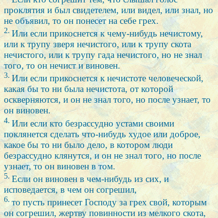
проклятия и был свидетелем, или видел, или знал, но
не объявил, то он понесет на себе грех.
2.
Или если прикоснется к чему-нибудь нечистому,
или к трупу зверя нечистого, или к трупу скота
нечистого, или к трупу гада нечистого, но не знал
того, то он нечист и виновен.
3.
Или если прикоснется к нечистоте человеческой,
какая бы то ни была нечистота, от которой
оскверняются, и он не знал того, но после узнает, то
он виновен.
4.
Или если кто безрассудно устами своими
поклянется сделать что-нибудь худое или доброе,
какое бы то ни было дело, в котором люди
безрассудно клянутся, и он не знал того, но после
узнает, то он виновен в том.
5.
Если он виновен в чем-нибудь из сих, и
исповедается, в чем он согрешил,
6.
то пусть принесет Господу за грех свой, которым
он согрешил, жертву повинности из мелкого скота,