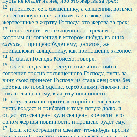
пусть не кладет на нее, ибо это жертва за грех;
12.
и принесет ее к священнику, а священник возьмет
из нее полную горсть в память и сожжет на
жертвеннике в жертву Господу: это жертва за грех;
13.
и так очистит его священник от греха его,
которым он согрешил в котором-нибудь из оных
случаев,
и прощено будет ему; [остаток] же
принадлежит священнику, как приношение хлебное.
14.
И сказал Господь Моисею, говоря:
15.
если кто сделает преступление и по ошибке
согрешит против посвященного Господу, пусть за
вину свою принесет Господу из стада овец овна без
порока, по твоей оценке, серебряными сиклями по
сиклю священному, в жертву повинности;
16.
за ту святыню, против которой он согрешил,
пусть воздаст и прибавит к тому пятую долю, и
отдаст это священнику, и священник очистит его
овном жертвы повинности, и прощено будет ему.
17.
Если кто согрешит и сделает что-нибудь против
заповедей Господних, чего не надлежало делать, и