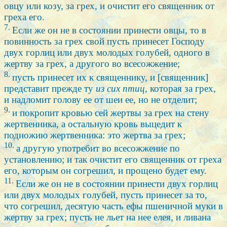
овцу или козу, за грех, и очистит его священник от
греха его.
7.
Если же он не в состоянии принести овцы, то в
повинность за грех свой пусть принесет Господу
двух горлиц или двух молодых голубей, одного в
жертву за грех, а другого во всесожжение;
8.
пусть принесет их к священнику, и [священник]
представит прежде ту
из
сих
птиц,
которая за грех,
и надломит голову ее от шеи ее, но не отделит;
9.
и покропит кровью сей жертвы за грех на стену
жертвенника, а остальную кровь выцедит к
подножию жертвенника: это жертва за грех;
10.
а другую употребит во всесожжение по
установлению; и так очистит его священник от греха
его, которым он согрешил, и прощено будет ему.
11.
Если же он не в состоянии принести двух горлиц
или двух молодых голубей, пусть принесет за то,
что согрешил, десятую часть ефы пшеничной муки в
жертву за грех; пусть не льет на нее елея, и ливана