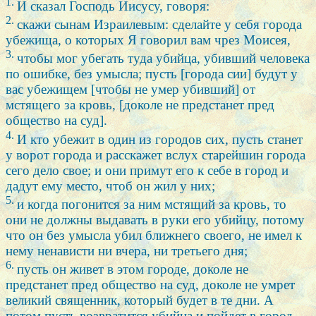
1.
И сказал Господь Иисусу, говоря:
2.
скажи сынам Израилевым: сделайте у себя города
убежища, о которых Я говорил вам чрез Моисея,
3.
чтобы мог убегать туда убийца, убивший человека
по ошибке, без умысла; пусть [города сии] будут у
вас убежищем [чтобы не умер убивший] от
мстящего за кровь, [доколе не предстанет пред
общество на суд].
4.
И кто убежит в один из городов сих, пусть станет
у ворот города и расскажет вслух старейшин города
сего дело свое; и они примут его к себе в город и
дадут ему место, чтоб он жил у них;
5.
и когда погонится за ним мстящий за кровь, то
они не должны выдавать в руки его убийцу, потому
что он без умысла убил ближнего своего, не имел к
нему ненависти ни вчера, ни третьего дня;
6.
пусть он живет в этом городе, доколе не
предстанет пред общество на суд, доколе не умрет
великий священник, который будет в те дни. А
потом пусть возвратится убийца и пойдет в город