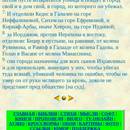
свой и в дом свой, в город, из которого он убежал.
7.
И отделили Кедес в Галилее на горе
Неффалимовой, Сихем на горе Ефремовой, и
Кириаф-Арбы, иначе Хеврон, на горе Иудиной;
8.
за Иорданом, против Иерихона к востоку,
отделили: Бецер в пустыне, на равнине, от колена
Рувимова, и Рамоф в Галааде от колена Гадова, и
Голан в Васане от колена Манассиина;
9.
сии города назначены для всех сынов Израилевых
и для пришельцев, живущих у них, чтобы убегал
туда всякий, убивший человека по ошибке, чтобы не
умер он от руки мстящего за кровь, доколе не
предстанет пред общество [на суд].
.