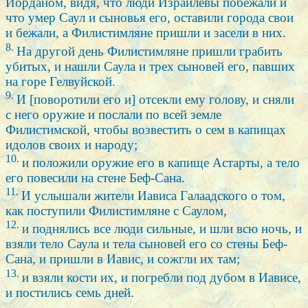
Иорданом, видя, что люди Израилевы побежали и
что умер Саул и сыновья его, оставили города свои
и бежали, а Филистимляне пришли и засели в них.
8.
На другой день Филистимляне пришли грабить
убитых, и нашли Саула и трех сыновей его, павших
на горе Гелвуйской.
9.
И [поворотили его и] отсекли ему голову, и сняли
с него оружие и послали по всей земле
Филистимской, чтобы возвестить о сем в капищах
идолов своих и народу;
10.
и положили оружие его в капище Астарты, а тело
его повесили на стене Беф-Сана.
11.
И услышали жители Иависа Галаадского о том,
как поступили Филистимляне с Саулом,
12.
и поднялись все люди сильные, и шли всю ночь, и
взяли тело Саула и тела сыновей его со стены Беф-
Сана, и пришли в Иавис, и сожгли их там;
13.
и взяли кости их, и погребли под дубом в Иависе,
и постились семь дней.