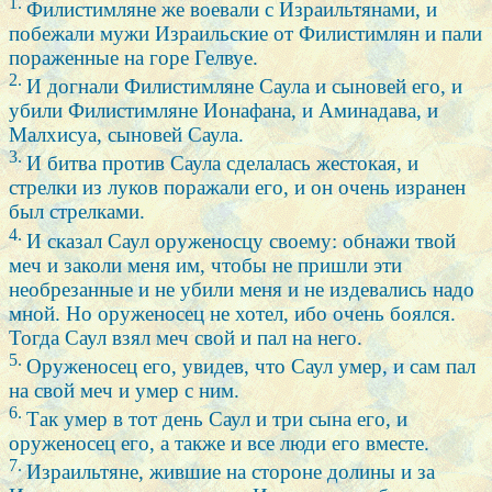
1.
Филистимляне же воевали с Израильтянами, и
побежали мужи Израильские от Филистимлян и пали
пораженные на горе Гелвуе.
2.
И догнали Филистимляне Саула и сыновей его, и
убили Филистимляне Ионафана, и Аминадава, и
Малхисуа, сыновей Саула.
3.
И битва против Саула сделалась жестокая, и
стрелки из луков поражали его, и он очень изранен
был стрелками.
4.
И сказал Саул оруженосцу своему: обнажи твой
меч и заколи меня им, чтобы не пришли эти
необрезанные и не убили меня и не издевались надо
мной. Но оруженосец не хотел, ибо очень боялся.
Тогда Саул взял меч свой и пал на него.
5.
Оруженосец его, увидев, что Саул умер, и сам пал
на свой меч и умер с ним.
6.
Так умер в тот день Саул и три сына его, и
оруженосец его, а также и все люди его вместе.
7.
Израильтяне, жившие на стороне долины и за