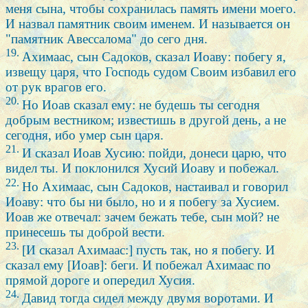
меня сына, чтобы сохранилась память имени моего.
И назвал памятник своим именем. И называется он
"памятник Авессалома" до сего дня.
19.
Ахимаас, сын Садоков, сказал Иоаву: побегу я,
извещу царя, что Господь судом Своим избавил его
от рук врагов его.
20.
Но Иоав сказал ему: не будешь ты сегодня
добрым вестником; известишь в другой день, а не
сегодня, ибо умер сын царя.
21.
И сказал Иоав Хусию: пойди, донеси царю, что
видел ты. И поклонился Хусий Иоаву и побежал.
22.
Но Ахимаас, сын Садоков, настаивал и говорил
Иоаву: что бы ни было, но и я побегу за Хусием.
Иоав же отвечал: зачем бежать тебе, сын мой? не
принесешь ты доброй вести.
23.
[И сказал Ахимаас:] пусть так, но я побегу. И
сказал ему [Иоав]: беги. И побежал Ахимаас по
прямой дороге и опередил Хусия.
24.
Давид тогда сидел между двумя воротами. И