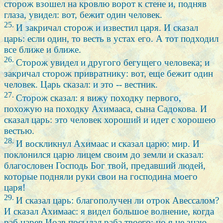
сторож взошел на кровлю ворот к стене и, подняв
глаза, увидел: вот, бежит один человек.
25.
И закричал сторож и известил царя. И сказал
царь: если один, то весть в устах его. А тот подходил
все ближе и ближе.
26.
Сторож увидел и другого бегущего человека; и
закричал сторож привратнику: вот, еще бежит один
человек. Царь сказал: и это -- вестник.
27.
Сторож сказал: я вижу походку первого,
похожую на походку Ахимааса, сына Садокова. И
сказал царь: это человек хороший и идет с хорошею
вестью.
28.
И воскликнул Ахимаас и сказал царю: мир. И
поклонился царю лицем своим до земли и сказал:
благословен Господь Бог твой, предавший людей,
которые подняли руки свои на господина моего
царя!
29.
И сказал царь: благополучен ли отрок Авессалом?
И сказал Ахимаас: я видел большое волнение, когда
раб царев Иоав посылал раба твоего; но я не знаю,