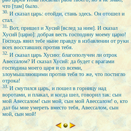
что [там] было.
30.
И сказал царь: отойди, стань здесь. Он отошел и
стал.
31.
Вот, пришел и Хусий [вслед за ним]. И сказал
Хусий [царю]: добрая весть господину моему царю!
Господь явил тебе ныне правду в избавлении от руки
всех восставших против тебя.
32.
И сказал царь Хусию: благополучен ли отрок
Авессалом? И сказал Хусий: да будет с врагами
господина моего царя и со всеми,
злоумышляющими против тебя то же, что постигло
отрока!
33.
И смутился царь, и пошел в горницу над
воротами, и плакал, и когда шел, говорил так: сын
мой Авессалом! сын мой, сын мой Авессалом! о, кто
дал бы мне умереть вместо тебя, Авессалом, сын
мой, сын мой!