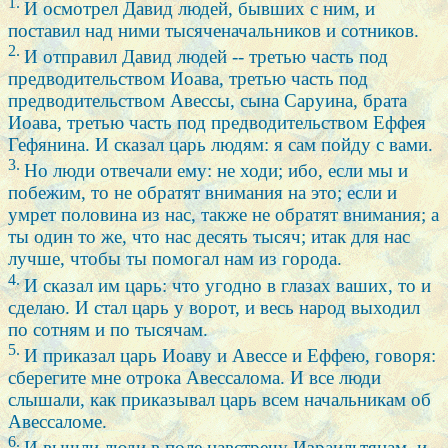
1.
И осмотрел Давид людей, бывших с ним, и
поставил над ними тысяченачальников и сотников.
2.
И отправил Давид людей -- третью часть под
предводительством Иоава, третью часть под
предводительством Авессы, сына Саруина, брата
Иоава, третью часть под предводительством Еффея
Гефянина. И сказал царь людям: я сам пойду с вами.
3.
Но люди отвечали ему: не ходи; ибо, если мы и
побежим, то не обратят внимания на это; если и
умрет половина из нас, также не обратят внимания; а
ты один то же, что нас десять тысяч; итак для нас
лучше, чтобы ты помогал нам из города.
4.
И сказал им царь: что угодно в глазах ваших, то и
сделаю. И стал царь у ворот, и весь народ выходил
по сотням и по тысячам.
5.
И приказал царь Иоаву и Авессе и Еффею, говоря:
сберегите мне отрока Авессалома. И все люди
слышали, как приказывал царь всем начальникам об
Авессаломе.
6.
И вышли люди в поле навстречу Израильтянам, и