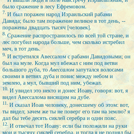
было сражение в лесу Ефремовом.
7.
И был поражен народ Израильский рабами
Давида; было там поражение великое в тот день, --
поражены двадцать тысяч [человек].
8.
Сражение распространилось по всей той стране, и
лес погубил народа больше, чем сколько истребил
меч, в тот день.
9.
И встретился Авессалом с рабами Давидовыми; он
был на муле. Когда мул вбежал с ним под ветви
большого дуба, то
Авессалом
запутался волосами
своими в ветвях дуба и повис между небом и
землею, а мул, бывший под ним, убежал.
10.
И увидел это некто и донес Иоаву, говоря: вот, я
видел Авессалома висящим на дубе.
11.
И сказал Иоав человеку, донесшему об этом: вот,
ты видел; зачем же ты не поверг его там на землю? я
дал бы тебе десять сиклей серебра и один пояс.
12.
И отвечал тот Иоаву: если бы положили на руки
мои и тысячу сиклей серебра, и тогда я не поднял бы