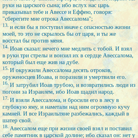
руки на царского сына; ибо вслух нас царь
приказывал тебе и Авессе и Еффею, говоря:
"сберегите мне отрока Авессалома";
13.
и если бы я поступил иначе с опасностью жизни
моей, то это не скрылось бы от царя, и ты же
восстал бы против меня.
14.
Иоав сказал: нечего мне медлить с тобой. И взял
в руки три стрелы и вонзил их в сердце Авессалома,
который был еще жив на дубе.
15.
И окружили Авессалома десять отроков,
оруженосцев Иоава, и поразили и умертвили его.
16.
И затрубил Иоав трубою, и возвратились люди из
погони за Израилем, ибо Иоав щадил народ.
17.
И взяли Авессалома, и бросили его в лесу в
глубокую яму, и наметали над ним огромную кучу
камней. И все Израильтяне разбежались, каждый в
шатер свой.
18.
Авессалом еще при жизни своей взял и поставил
себе памятник в царской долине; ибо сказал он: нет у