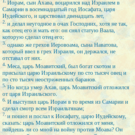
1.
Иорам, сын Ахава, воцарился над Израилем в
Самарии в восемнадцатый год Иосафата, царя
Иудейского, и царствовал двенадцать лет,
2.
и делал неугодное в очах Господних, хотя не так,
как отец его и мать его: он снял статую Ваала,
которую сделал отец его;
3.
однако же грехов Иеровоама, сына Наватова,
который ввел в грех Израиля, он держался, не
отставал от них.
4.
Меса, царь Моавитский, был богат скотом и
присылал царю Израильскому по сто тысяч овец и
по сто тысяч неостриженных баранов.
5.
Но когда умер Ахав, царь Моавитский отложился
от царя Израильского.
6.
И выступил царь Иорам в то время из Самарии и
сделал смотр всем Израильтянам;
7.
и пошел и послал к Иосафату, царю Иудейскому,
сказать: царь Моавитский отложился от меня,
пойдешь ли со мной на войну против Моава? Он