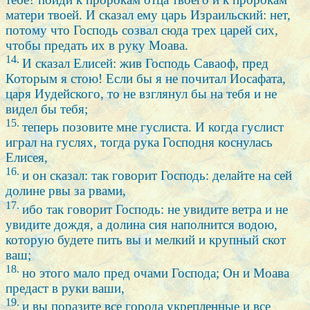
матери твоей. И сказал ему царь Израильский: нет,
потому что Господь созвал сюда трех царей сих,
чтобы предать их в руку Моава.
14.
И сказал Елисей: жив Господь Саваоф, пред
Которым я стою! Если бы я не почитал Иосафата,
царя Иудейского, то не взглянул бы на тебя и не
видел бы тебя;
15.
теперь позовите мне гуслиста. И когда гуслист
играл на гуслях, тогда рука Господня коснулась
Елисея,
16.
и он сказал: так говорит Господь: делайте на сей
долине рвы за рвами,
17.
ибо так говорит Господь: не увидите ветра и не
увидите дождя, а долина сия наполнится водою,
которую будете пить вы и мелкий и крупный скот
ваш;
18.
но этого мало пред очами Господа; Он и Моава
предаст в руки ваши,
19.
и вы поразите все города укрепленные и все