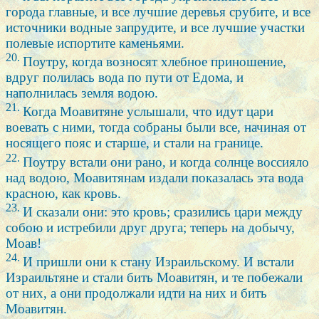
города главные, и все лучшие деревья срубите, и все
источники водные запрудите, и все лучшие участки
полевые испортите каменьями.
20.
Поутру, когда возносят хлебное приношение,
вдруг полилась вода по пути от Едома, и
наполнилась земля водою.
21.
Когда Моавитяне услышали, что идут цари
воевать с ними, тогда собраны были все, начиная от
носящего пояс и старше, и стали на границе.
22.
Поутру встали они рано, и когда солнце воссияло
над водою, Моавитянам издали показалась эта вода
красною, как кровь.
23.
И сказали они: это кровь; сразились цари между
собою и истребили друг друга; теперь на добычу,
Моав!
24.
И пришли они к стану Израильскому. И встали
Израильтяне и стали бить Моавитян, и те побежали
от них, а они продолжали идти на них и бить
Моавитян.