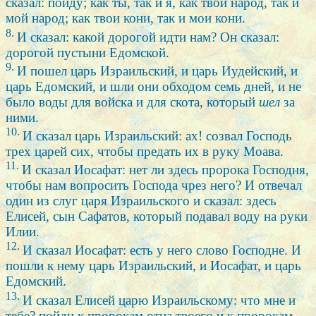
сказал: пойду; как ты, так и я, как твой народ, так и
мой народ; как твои кони, так и мои кони.
8.
И сказал: какой дорогой идти нам? Он сказал:
дорогой пустыни Едомской.
9.
И пошел царь Израильский, и царь Иудейский, и
царь Едомский, и шли они обходом семь дней, и не
было воды для войска и для скота, который
шел
за
ними.
10.
И сказал царь Израильский: ах! созвал Господь
трех царей сих, чтобы предать их в руку Моава.
11.
И сказал Иосафат: нет ли здесь пророка Господня,
чтобы нам вопросить Господа чрез него? И отвечал
один из слуг царя Израильского и сказал: здесь
Елисей, сын Сафатов, который подавал воду на руки
Илии.
12.
И сказал Иосафат: есть у него слово Господне. И
пошли к нему царь Израильский, и Иосафат, и царь
Едомский.
13.
И сказал Елисей царю Израильскому: что мне и
тебе? пойди к пророкам отца твоего и к пророкам