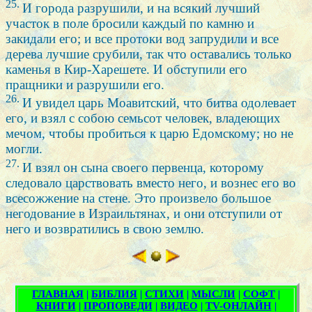
25.
И города разрушили, и на всякий лучший
участок в поле бросили каждый по камню и
закидали его; и все протоки вод запрудили и все
дерева лучшие срубили, так что оставались только
каменья в Кир-Харешете. И обступили его
пращники и разрушили его.
26.
И увидел царь Моавитский, что битва одолевает
его, и взял с собою семьсот человек, владеющих
мечом, чтобы пробиться к царю Едомскому; но не
могли.
27.
И взял он сына своего первенца, которому
следовало царствовать вместо него, и вознес его во
всесожжение на стене. Это произвело большое
негодование в Израильтянах, и они отступили от
него и возвратились в свою землю.