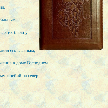
ил,
сильные.
ные: их было у
авил его главным;
ужения в доме Господнем.
му жребий на север;