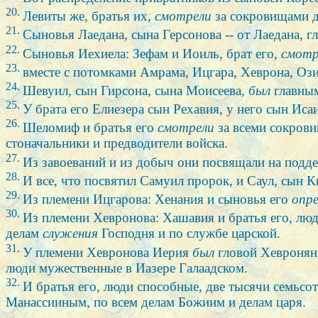
20.
Левиты же, братья их,
смотрели
за сокровищами д
21.
Сыновья Лаедана, сына Герсонова -- от Лаедана, г
22.
Сыновья Иехиела: Зефам и Иоиль, брат его,
смотр
23.
вместе с потомками Амрама, Ицгара, Хеврона, Ози
24.
Шевуил, сын Гирсона, сына Моисеева,
был
главным
25.
У брата его Елиезера сын Рехавия, у него сын Иса
26.
Шеломиф и братья его
смотрели
за всеми сокрови
стоначальники и предводители войска.
27.
Из завоеваний и из добыч они посвящали на подд
28.
И все, что посвятил Самуил пророк, и Саул, сын 
29.
Из племени Ицгарова: Хенания и сыновья его
опр
30.
Из племени Хевронова: Хашавия и братья его, люд
делам
служения
Господня и по службе царской.
31.
У племени Хевронова Иерия
был
гловой Хевронян,
люди мужественные в Иазере Галаадском.
32.
И братья его, люди способные, две тысячи семьсо
Манассииным, по всем делам Божиим и делам царя.