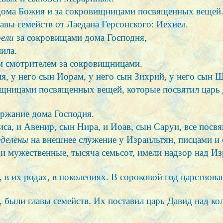
ома Божия и за сокровищницами посвященных вещей
лавы семейств от Лаедана Герсонского: Иехиел.
ели
за сокровищами дома Господня,
ила.
 смотрителем за сокровищницами.
ия, у него сын Иорам, у него сын Зихрий, у него сын 
щницами посвященных вещей, которые посвятил царь Д
ержание дома Господня.
Киса, и Авенир, сын Нира, и Иоав, сын Саруи, все пос
еделены
на внешнее служение у Израильтян, писцами и 
и мужественные, тысяча семьсот, имели надзор над Из
 в их родах, в поколениях. В сороковой год царствов
т, были главы семейств. Их поставил царь Давид над