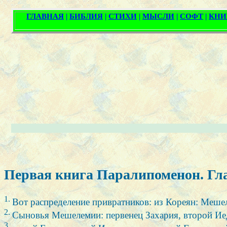
Первая книга Паралипоменон. Гла
1.
Вот распределение привратников: из Кореян: Меше
2.
Сыновья Мешелемии: первенец Захария, второй Иед
3.