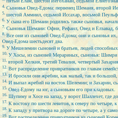
пятый Елам, шестой Иегоханан, седьмой Елиегоэна
4.
Сыновья Овед-Едома: первенец Шемаия, второй Иег
5.
шестой Аммиил, седьмой Иссахар, восьмой Пеульфа
6.
У сына его Шемаии родились также сыновья, начал
7.
Сыновья Шемаии: Офни, Рефаил, Овед и Елзавад, бр
8.
Все они из сыновей Овед-Едома; они и сыновья их,
Овед-Едома шестьдесят два.
9.
У Мешелемии сыновей и братьев, людей способны
10.
У Хосы, из сыновей Мерариных, сыновья: Шимри гл
11.
второй Хелкия, третий Тевалия, четвертый Захария
12.
Вот распределение привратников по главам семейс
13.
И бросили они жребии, как малый, так и большой,
14.
И выпал жребий на восток Шелемии; и Захарии, сы
15.
Овед-Едому на юг, а сыновьям его при кладовых.
16.
Шупиму и Хосе на запад, у ворот Шаллехет, где до
17.
К востоку по шести левитов, к северу по четыре, к
18.
К западу у притвора на дороге по четыре, а у само
19.
Вот распределение привратников из сыновей Кор