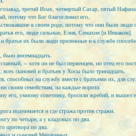
й.
озавад, третий Иоах, четвертый Сахар, пятый Нафана
й, потому что Бог благословил его.
ьствовавшие в своем роде, потому что они были люди 
атья его, люди сильные, Елия, Семахия [и Иеваком].
 и братья их были люди прилежные и к службе способ
х,
было
восемнадцать.
авный, -- хотя он не был первенцем, но отец его пост
; всех сыновей и братьев у Хосы было тринадцать.
тв, способных на службу вместе с братьями их, для сл
 по своим семействам, на каждые ворота.
ну его, умному советнику, бросили жребий, и вышел е
рога поднимается и где стража против стражи.
 югу по четыре, а у кладовых по два.
го притвора по два.
еевых и сыновей Мерариных.