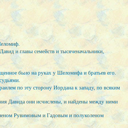
.
Шеломиф.
авид и главы семейств и тысяченачальники,
вященное
было
на руках у Шеломифа и братьев его.
судьями.
раилем по эту сторону Иордана к западу, по всяким
ания Давида они исчислены, и найдены между ними
 коленом Рувимовым и Гадовым и полуколеном