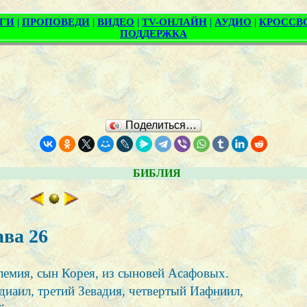
Поделиться…
БИБЛИЯ
ва 26
лемия, сын Корея, из сыновей Асафовых.
иаил, третий Зевадия, четвертый Иафниил,