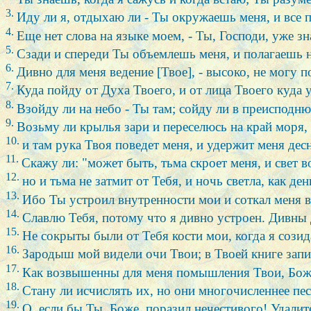
3.
Иду ли я, отдыхаю ли - Ты окружаешь меня, и все 
4.
Еще нет слова на языке моем, - Ты, Господи, уже з
5.
Сзади и спереди Ты объемлешь меня, и полагаешь 
6.
Дивно для меня ведение [Твое], - высоко, не могу п
7.
Куда пойду от Духа Твоего, и от лица Твоего куда 
8.
Взойду ли на небо - Ты там; сойду ли в преисподню
9.
Возьму ли крылья зари и переселюсь на край моря, 
10.
и там рука Твоя поведет меня, и удержит меня дес
11.
Скажу ли: "может быть, тьма скроет меня, и свет 
12.
но и тьма не затмит от Тебя, и ночь светла, как день
13.
Ибо Ты устроил внутренности мои и соткал меня в
14.
Славлю Тебя, потому что я дивно устроен. Дивны д
15.
Не сокрыты были от Тебя кости мои, когда я созид
16.
Зародыш мой видели очи Твои; в Твоей книге запис
17.
Как возвышенны для меня помышления Твои, Боже,
18.
Стану ли исчислять их, но они многочисленнее пес
19.
О, если бы Ты, Боже, поразил нечестивого! Удалит