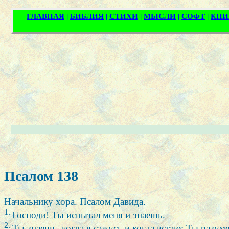
Псалом 138
Начальнику хора. Псалом Давида.
1.
Господи! Ты испытал меня и знаешь.
2.
Ты знаешь, когда я сажусь и когда встаю; Ты разу