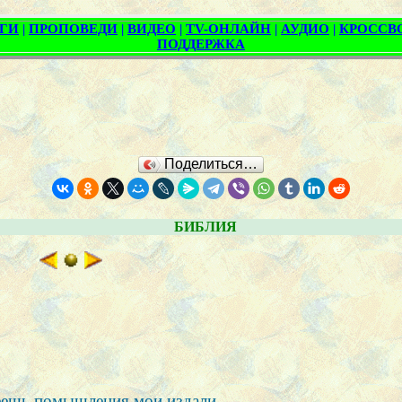
Поделиться…
БИБЛИЯ
меешь помышления мои издали.