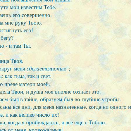
пути мои известны Тебе.
наешь его совершенно.
на мне руку Твою.
остигнуть его!
убегу?
ю - и там Ты.
-
ница Твоя.
вокруг меня
сделается
ночью";
: как тьма, так и свет.
о чреве матери моей.
ела Твои, и душа моя вполне сознает это.
аем был в тайне, образуем был во глубине утробы.
аны все дни, для меня назначенные, когда ни одного и
 и как велико число их!
ка; когда я пробуждаюсь, я все еще с Тобою.
есь от меня, кровожадные!