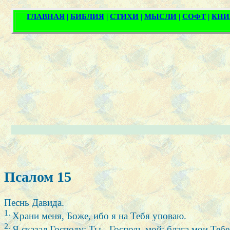
Псалом 15
Песнь Давида.
1.
Храни меня, Боже, ибо я на Тебя уповаю.
2.
Я сказал Господу: Ты - Господь мой; блага мои Теб