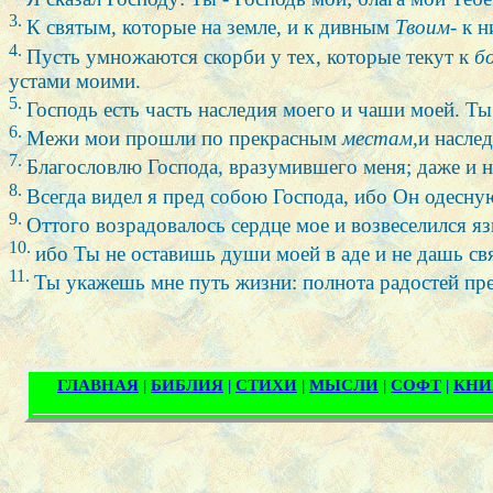
3.
К святым, которые на земле, и к дивным
Твоим
- к 
4.
Пусть умножаются скорби у тех, которые текут к
б
устами моими.
5.
Господь есть часть наследия моего и чаши моей. 
6.
Межи мои прошли по прекрасным
местам,
и насле
7.
Благословлю Господа, вразумившего меня; даже и 
8.
Всегда видел я пред собою Господа, ибо Он одесну
9.
Оттого возрадовалось сердце мое и возвеселился яз
10.
ибо Ты не оставишь души моей в аде и не дашь св
11.
Ты укажешь мне путь жизни: полнота радостей пре