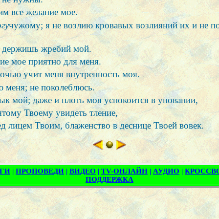
ним все желание мое.
огу
чужому; я не возлию кровавых возлияний их и не п
Ты держишь жребий мой.
дие мое приятно для меня.
ночью учит меня внутренность моя.
ю меня; не поколеблюсь.
ык мой; даже и плоть моя успокоится в уповании,
ятому Твоему увидеть тление,
д лицем Твоим, блаженство в деснице Твоей вовек.