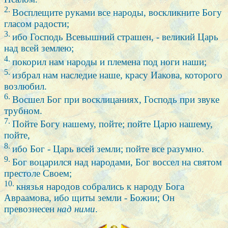
2.
Восплещите руками все народы, воскликните Богу
гласом радости;
3.
ибо Господь Всевышний страшен, - великий Царь
над всей землею;
4.
покорил нам народы и племена под ноги наши;
5.
избрал нам наследие наше, красу Иакова, которого
возлюбил.
6.
Восшел Бог при восклицаниях, Господь при звуке
трубном.
7.
Пойте Богу нашему, пойте; пойте Царю нашему,
пойте,
8.
ибо Бог - Царь всей земли; пойте все разумно.
9.
Бог воцарился над народами, Бог воссел на святом
престоле Своем;
10.
князья народов собрались к народу Бога
Авраамова, ибо щиты земли - Божии; Он
превознесен
над ними
.