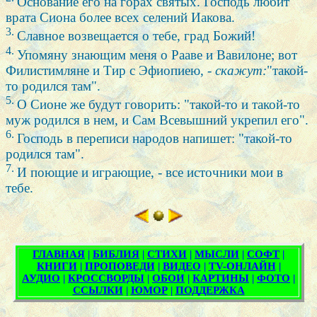
Основание его на горах святых. Господь любит
врата Сиона более всех селений Иакова.
3.
Славное возвещается о тебе, град Божий!
4.
Упомяну знающим меня о Рааве и Вавилоне; вот
Филистимляне и Тир с Эфиопиею, -
скажут:
"такой-
то родился там".
5.
О Сионе же будут говорить: "такой-то и такой-то
муж родился в нем, и Сам Всевышний укрепил его".
6.
Господь в переписи народов напишет: "такой-то
родился там".
7.
И поющие и играющие, - все источники мои в
тебе.