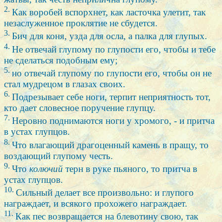
2.
Как воробей вспорхнет, как ласточка улетит, так
незаслуженное проклятие не сбудется.
3.
Бич для коня, узда для осла, а палка для глупых.
4.
Не отвечай глупому по глупости его, чтобы и тебе
не сделаться подобным ему;
5.
но отвечай глупому по глупости его, чтобы он не
стал мудрецом в глазах своих.
6.
Подрезывает себе ноги, терпит неприятность тот,
кто дает словесное поручение глупцу.
7.
Неровно поднимаются ноги у хромого, - и притча
в устах глупцов.
8.
Что влагающий драгоценный камень в пращу, то
воздающий глупому честь.
9.
Что
колючий
терн в руке пьяного, то притча в
устах глупцов.
10.
Сильный делает все произвольно: и глупого
награждает, и всякого прохожего награждает.
11.
Как пес возвращается на блевотину свою, так