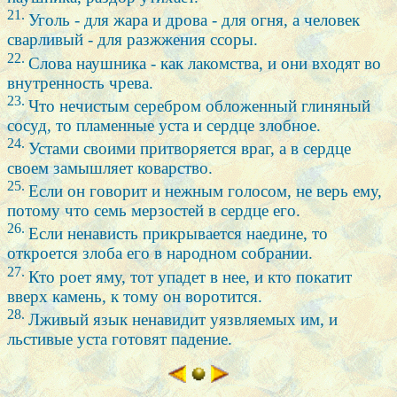
21.
Уголь - для жара и дрова - для огня, а человек
сварливый - для разжжения ссоры.
22.
Слова наушника - как лакомства, и они входят во
внутренность чрева.
23.
Что нечистым серебром обложенный глиняный
сосуд, то пламенные уста и сердце злобное.
24.
Устами своими притворяется враг, а в сердце
своем замышляет коварство.
25.
Если он говорит и нежным голосом, не верь ему,
потому что семь мерзостей в сердце его.
26.
Если ненависть прикрывается наедине, то
откроется злоба его в народном собрании.
27.
Кто роет яму, тот упадет в нее, и кто покатит
вверх камень, к тому он воротится.
28.
Лживый язык ненавидит уязвляемых им, и
льстивые уста готовят падение.