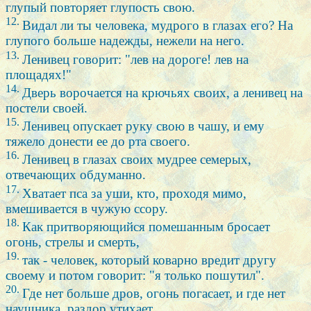
глупый повторяет глупость свою.
12.
Видал ли ты человека, мудрого в глазах его? На
глупого больше надежды, нежели на него.
13.
Ленивец говорит: "лев на дороге! лев на
площадях!"
14.
Дверь ворочается на крючьях своих, а ленивец на
постели своей.
15.
Ленивец опускает руку свою в чашу, и ему
тяжело донести ее до рта своего.
16.
Ленивец в глазах своих мудрее семерых,
отвечающих обдуманно.
17.
Хватает пса за уши, кто, проходя мимо,
вмешивается в чужую ссору.
18.
Как притворяющийся помешанным бросает
огонь, стрелы и смерть,
19.
так - человек, который коварно вредит другу
своему и потом говорит: "я только пошутил".
20.
Где нет больше дров, огонь погасает, и где нет
наушника, раздор утихает.