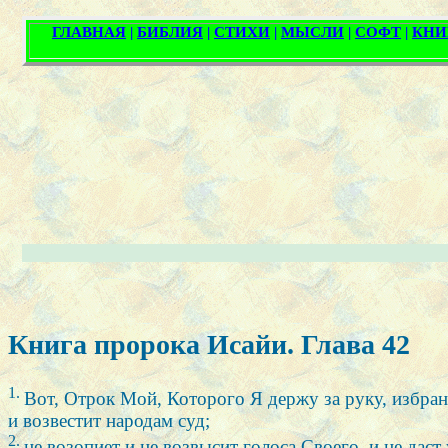
Книга пророка Исайи. Глава 42
1.
Вот, Отрок Мой, Которого Я держу за руку, избр
и возвестит народам суд;
2.
не возопиет и не возвысит голоса Своего, и не даст