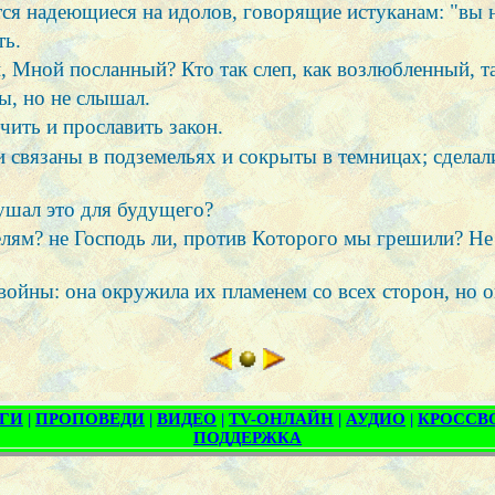
тся надеющиеся на идолов, говорящие истуканам: "вы 
ть.
й, Мной посланный? Кто так слеп, как возлюбленный, та
ы, но не слышал.
чить и прославить закон.
 связаны в подземельях и сокрыты в темницах; сделали
лушал это для будущего?
елям? не Господь ли, против Которого мы грешили? Не
войны: она окружила их пламенем со всех сторон, но о