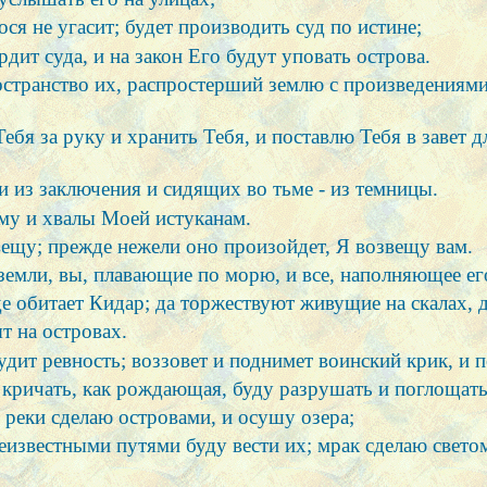
ся не угасит; будет производить суд по истине;
рдит суда, и на закон Его будут уповать острова.
ространство их, распростерший землю с произведениям
ебя за руку и хранить Тебя, и поставлю Тебя в завет дл
и из заключения и сидящих во тьме - из темницы.
ому и хвалы Моей истуканам.
вещу; прежде нежели оно произойдет, Я возвещу вам.
земли, вы, плавающие по морю, и все, наполняющее ег
где обитает Кидар; да торжествуют живущие на скалах, 
ят на островах.
будит ревность; воззовет и поднимет воинский крик, и
 кричать, как рождающая, буду разрушать и поглощать
 реки сделаю островами, и осушу озера;
неизвестными путями буду вести их; мрак сделаю свето