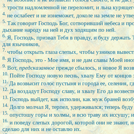
3.
трости надломленной не переломит, и льна курящего
4.
не ослабеет и не изнеможет, доколе на земле не утве
5.
Так говорит Господь Бог, сотворивший небеса и п
дыхание народу на ней и дух ходящим по ней.
6.
Я, Господь, призвал Тебя в правду, и буду держать Т
для язычников,
7.
чтобы открыть глаза слепых, чтобы узников вывест
8.
Я Господь, это - Мое имя, и не дам славы Моей ин
9.
Вот,
предсказанное
прежде сбылось, и новое Я воз
10.
Пойте Господу новую песнь, хвалу Ему от концов 
11.
Да возвысит голос пустыня и города ее, селения, 
12.
Да воздадут Господу славу, и хвалу Его да возвест
13.
Господь выйдет, как исполин, как муж браней воз
14.
Долго молчал Я, терпел, удерживался; теперь буду
15.
опустошу горы и холмы, и всю траву их иссушу; и
16.
и поведу слепых дорогой, которой они не знают, 
сделаю для них и не оставлю их.