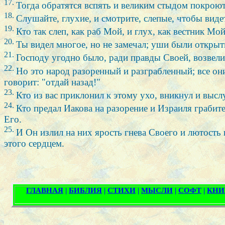
17.
Тогда обратятся вспять и великим стыдом покрою
18.
Слушайте, глухие, и смотрите, слепые, чтобы виде
19.
Кто так слеп, как раб Мой, и глух, как вестник Мо
20.
Ты видел многое, но не замечал; уши были открыт
21.
Господу угодно было, ради правды Своей, возвели
22.
Но это народ разоренный и разграбленный; все они
говорит: "отдай назад!"
23.
Кто из вас приклонил к этому ухо, вникнул и выс
24.
Кто предал Иакова на разорение и Израиля грабит
Его.
25.
И Он излил на них ярость гнева Своего и лютость 
этого сердцем.