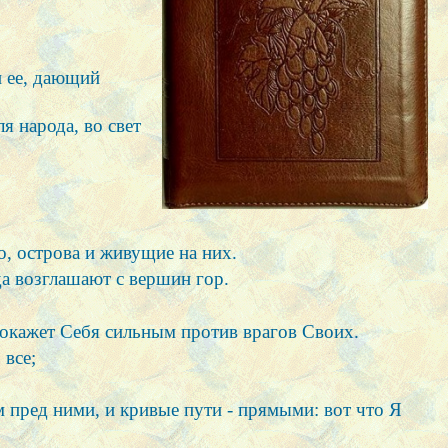
и ее, дающий
я народа, во свет
о, острова и живущие на них.
да возглашают с вершин гор.
 покажет Себя сильным против врагов Своих.
 все;
м пред ними, и кривые пути - прямыми: вот что Я