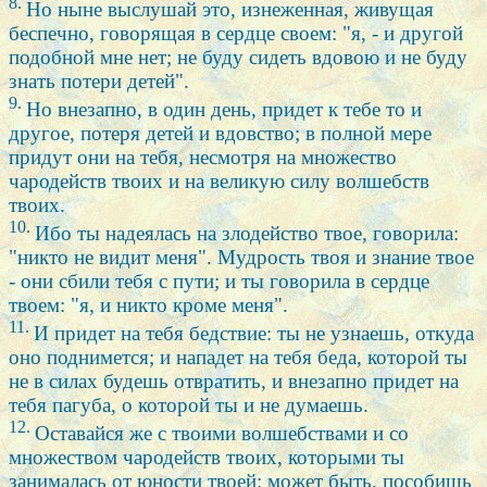
8.
Но ныне выслушай это, изнеженная, живущая
беспечно, говорящая в сердце своем: "я, - и другой
подобной мне нет; не буду сидеть вдовою и не буду
знать потери детей".
9.
Но внезапно, в один день, придет к тебе то и
другое, потеря детей и вдовство; в полной мере
придут они на тебя, несмотря на множество
чародейств твоих и на великую силу волшебств
твоих.
10.
Ибо ты надеялась на злодейство твое, говорила:
"никто не видит меня". Мудрость твоя и знание твое
- они сбили тебя с пути; и ты говорила в сердце
твоем: "я, и никто кроме меня".
11.
И придет на тебя бедствие: ты не узнаешь, откуда
оно поднимется; и нападет на тебя беда, которой ты
не в силах будешь отвратить, и внезапно придет на
тебя пагуба, о которой ты и не думаешь.
12.
Оставайся же с твоими волшебствами и со
множеством чародейств твоих, которыми ты
занималась от юности твоей: может быть, пособишь