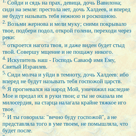
1.
Сойди и сядь на прах, девица, дочь Вавилона;
сиди на земле: престола нет, дочь Халдеев, и вперед
не будут называть тебя нежною и роскошною.
2.
Возьми жернова и мели муку; сними покрывало
твое, подбери подол, открой голени, переходи через
реки:
3.
откроется нагота твоя, и даже виден будет стыд
твой. Совершу мщение и не пощажу никого.
4.
Искупитель наш - Господь Саваоф имя Ему,
Святый Израилев.
5.
Сиди молча и уйди в темноту, дочь Халдеев: ибо
вперед не будут называть тебя госпожой царств.
6.
Я прогневался на народ Мой, уничижил наследие
Мое и предал их в руки твои;
а
ты не оказала им
милосердия, на старца налагала крайне тяжкое иго
твое.
7.
И ты говорила: "вечно буду госпожой", а не
представляла того в уме твоем, не помышляла, что
будет после.