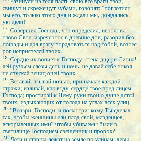
Разинули на тебя пасть свою все враги твои,
свищут и скрежещут зубами, говорят: "поглотили
мы его, только этого дня и ждали мы, дождались,
увидели!"
17.
Совершил Господь, что определил, исполнил
слово Свое, изреченное в древние дни, разорил без
пощады и дал врагу порадоваться над тобой, вознес
рог неприятелей твоих.
18.
Сердце их вопиет к Господу: стена дщери Сиона!
лей ручьем слезы день и ночь, не давай себе покоя,
не спускай зениц очей твоих.
19.
Вставай, взывай ночью, при начале каждой
стражи; изливай, как воду, сердце твое пред лицем
Господа; простирай к Нему руки твои о душе детей
твоих, издыхающих от голода на углах всех улиц.
20.
"Воззри, Господи, и посмотри: кому Ты сделал
так, чтобы женщины ели плод свой, младенцев,
вскормленных ими? чтобы убиваемы были в
святилище Господнем священник и пророк?
21.
Дети и старцы лежат на земле по улицам; девы