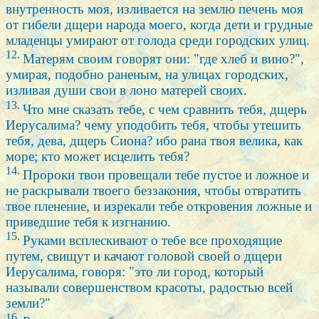
внутренность моя, изливается на землю печень моя
от гибели дщери народа моего, когда дети и грудные
младенцы умирают от голода среди городских улиц.
12.
Матерям своим говорят они: "где хлеб и вино?",
умирая, подобно раненым, на улицах городских,
изливая души свои в лоно матерей своих.
13.
Что мне сказать тебе, с чем сравнить тебя, дщерь
Иерусалима? чему уподобить тебя, чтобы утешить
тебя, дева, дщерь Сиона? ибо рана твоя велика, как
море; кто может исцелить тебя?
14.
Пророки твои провещали тебе пустое и ложное и
не раскрывали твоего беззакония, чтобы отвратить
твое пленение, и изрекали тебе откровения ложные и
приведшие тебя к изгнанию.
15.
Руками всплескивают о тебе все проходящие
путем, свищут и качают головой своей о дщери
Иерусалима, говоря: "это ли город, который
называли совершенством красоты, радостью всей
земли?"
16.