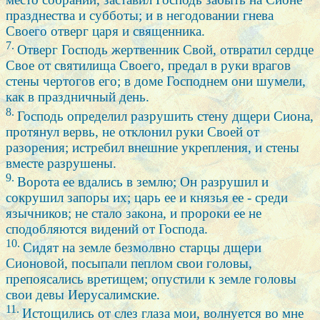
празднества и субботы; и в негодовании гнева
Своего отверг царя и священника.
7.
Отверг Господь жертвенник Свой, отвратил сердце
Свое от святилища Своего, предал в руки врагов
стены чертогов его; в доме Господнем они шумели,
как в праздничный день.
8.
Господь определил разрушить стену дщери Сиона,
протянул вервь, не отклонил руки Своей от
разорения; истребил внешние укрепления, и стены
вместе разрушены.
9.
Ворота ее вдались в землю; Он разрушил и
сокрушил запоры их; царь ее и князья ее - среди
язычников; не стало закона, и пророки ее не
сподобляются видений от Господа.
10.
Сидят на земле безмолвно старцы дщери
Сионовой, посыпали пеплом свои головы,
препоясались вретищем; опустили к земле головы
свои девы Иерусалимские.
11.
Истощились от слез глаза мои, волнуется во мне