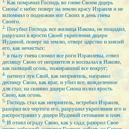
1.
Как помрачил Господь во гневе Своем дщерь
Сиона! с небес поверг на землю красу Израиля и не
вспомнил о подножии ног Своих в день гнева
Своего.
2.
Погубил Господь все жилища Иакова, не пощадил,
разрушил в ярости Своей укрепления дщери
Иудиной, поверг на землю, отверг царство и князей
его, как нечистых:
3.
в пылу гнева сломил все роги Израилевы, отвел
десницу Свою от неприятеля и воспылал в Иакове,
как палящий огонь, пожиравший все вокруг;
4.
натянул лук Свой, как неприятель, направил
десницу Свою, как враг, и убил все, вожделенное
для глаз; на скинию дщери Сиона излил ярость
Свою, как огонь.
5.
Господь стал как неприятель, истребил Израиля,
разорил все чертоги его, разрушил укрепления его и
распространил у дщери Иудиной сетование и плач.
6.
И отнял ограду Свою, как у сада; разорил Свое
место собраний, заставил Господь забыть на Сионе