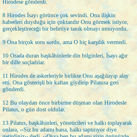
Hirodese gönderdi.
8 Hirodes İsayı görünce çok sevindi. Ona ilişkin
haberleri duyduğu için çoktandır Onu görmek istiyor,
gerçekleştireceği bir belirtiye tanık olmayı umuyordu.
9 Ona birçok soru sordu, ama O hiç karşılık vermedi.
10 Orada duran başkâhinlerle din bilginleri, İsayı ağır
bir dille suçladılar.
11 Hirodes de askerleriyle birlikte Onu aşağılayıp alay
etti. Ona gösterişli bir kaftan giydirip Pilatusa geri
gönderdi.
12 Bu olaydan önce birbirine düşman olan Hirodesle
Pilatus, o gün dost oldular.
13 Pilatus, başkâhinleri, yöneticileri ve halkı toplayarak
onlara, ‹‹Siz bu adamı bana, halkı saptırıyor diye
getirdiniz›› dedi. ‹‹Oysa ben bu adamı sizin önünüzde