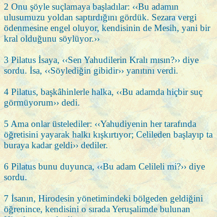
2 Onu şöyle suçlamaya başladılar: ‹‹Bu adamın
ulusumuzu yoldan saptırdığını gördük. Sezara vergi
ödenmesine engel oluyor, kendisinin de Mesih, yani bir
kral olduğunu söylüyor.››
3 Pilatus İsaya, ‹‹Sen Yahudilerin Kralı mısın?›› diye
sordu. İsa, ‹‹Söylediğin gibidir›› yanıtını verdi.
4 Pilatus, başkâhinlerle halka, ‹‹Bu adamda hiçbir suç
görmüyorum›› dedi.
5 Ama onlar üstelediler: ‹‹Yahudiyenin her tarafında
öğretisini yayarak halkı kışkırtıyor; Celileden başlayıp ta
buraya kadar geldi›› dediler.
6 Pilatus bunu duyunca, ‹‹Bu adam Celileli mi?›› diye
sordu.
7 İsanın, Hirodesin yönetimindeki bölgeden geldiğini
öğrenince, kendisini o sırada Yeruşalimde bulunan