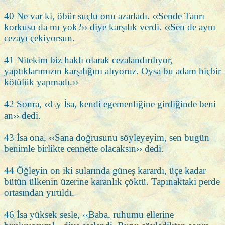
40 Ne var ki, öbür suçlu onu azarladı. ‹‹Sende Tanrı
korkusu da mı yok?›› diye karşılık verdi. ‹‹Sen de aynı
cezayı çekiyorsun.
41 Nitekim biz haklı olarak cezalandırılıyor,
yaptıklarımızın karşılığını alıyoruz. Oysa bu adam hiçbir
kötülük yapmadı.››
42 Sonra, ‹‹Ey İsa, kendi egemenliğine girdiğinde beni
an›› dedi.
43 İsa ona, ‹‹Sana doğrusunu söyleyeyim, sen bugün
benimle birlikte cennette olacaksın›› dedi.
44 Öğleyin on iki sularında güneş karardı, üçe kadar
bütün ülkenin üzerine karanlık çöktü. Tapınaktaki perde
ortasından yırtıldı.
46 İsa yüksek sesle, ‹‹Baba, ruhumu ellerine