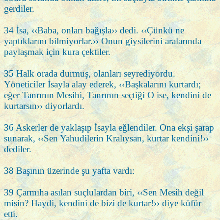
gerdiler.
34 İsa, ‹‹Baba, onları bağışla›› dedi. ‹‹Çünkü ne
yaptıklarını bilmiyorlar.›› Onun giysilerini aralarında
paylaşmak için kura çektiler.
35 Halk orada durmuş, olanları seyrediyordu.
Yöneticiler İsayla alay ederek, ‹‹Başkalarını kurtardı;
eğer Tanrının Mesihi, Tanrının seçtiği O ise, kendini de
kurtarsın›› diyorlardı.
36 Askerler de yaklaşıp İsayla eğlendiler. Ona ekşi şarap
sunarak, ‹‹Sen Yahudilerin Kralıysan, kurtar kendini!››
dediler.
38 Başının üzerinde şu yafta vardı:
39 Çarmıha asılan suçlulardan biri, ‹‹Sen Mesih değil
misin? Haydi, kendini de bizi de kurtar!›› diye küfür
etti.