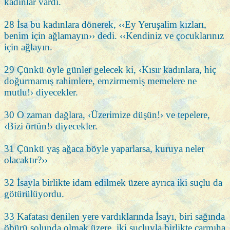
kadınlar vardı.
28 İsa bu kadınlara dönerek, ‹‹Ey Yeruşalim kızları,
benim için ağlamayın›› dedi. ‹‹Kendiniz ve çocuklarınız
için ağlayın.
29 Çünkü öyle günler gelecek ki, ‹Kısır kadınlara, hiç
doğurmamış rahimlere, emzirmemiş memelere ne
mutlu!› diyecekler.
30 O zaman dağlara, ‹Üzerimize düşün!› ve tepelere,
‹Bizi örtün!› diyecekler.
31 Çünkü yaş ağaca böyle yaparlarsa, kuruya neler
olacaktır?››
32 İsayla birlikte idam edilmek üzere ayrıca iki suçlu da
götürülüyordu.
33 Kafatası denilen yere vardıklarında İsayı, biri sağında
öbürü solunda olmak üzere, iki suçluyla birlikte çarmıha