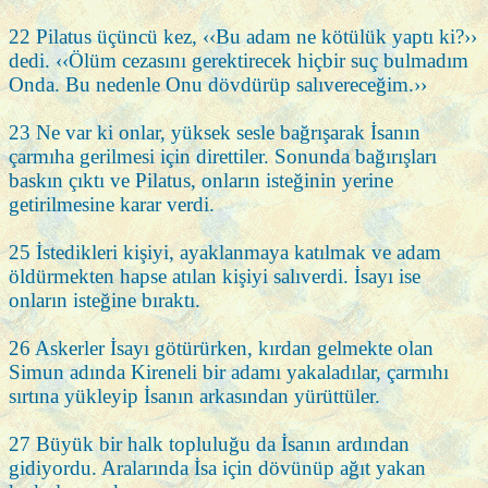
22 Pilatus üçüncü kez, ‹‹Bu adam ne kötülük yaptı ki?››
dedi. ‹‹Ölüm cezasını gerektirecek hiçbir suç bulmadım
Onda. Bu nedenle Onu dövdürüp salıvereceğim.››
23 Ne var ki onlar, yüksek sesle bağrışarak İsanın
çarmıha gerilmesi için direttiler. Sonunda bağırışları
baskın çıktı ve Pilatus, onların isteğinin yerine
getirilmesine karar verdi.
25 İstedikleri kişiyi, ayaklanmaya katılmak ve adam
öldürmekten hapse atılan kişiyi salıverdi. İsayı ise
onların isteğine bıraktı.
26 Askerler İsayı götürürken, kırdan gelmekte olan
Simun adında Kireneli bir adamı yakaladılar, çarmıhı
sırtına yükleyip İsanın arkasından yürüttüler.
27 Büyük bir halk topluluğu da İsanın ardından
gidiyordu. Aralarında İsa için dövünüp ağıt yakan