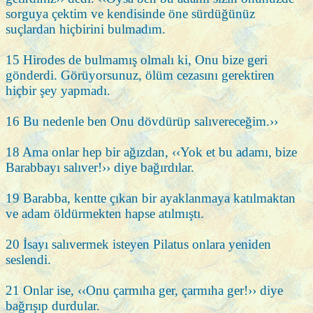
sorguya çektim ve kendisinde öne sürdüğünüz
suçlardan hiçbirini bulmadım.
15 Hirodes de bulmamış olmalı ki, Onu bize geri
gönderdi. Görüyorsunuz, ölüm cezasını gerektiren
hiçbir şey yapmadı.
16 Bu nedenle ben Onu dövdürüp salıvereceğim.››
18 Ama onlar hep bir ağızdan, ‹‹Yok et bu adamı, bize
Barabbayı salıver!›› diye bağırdılar.
19 Barabba, kentte çıkan bir ayaklanmaya katılmaktan
ve adam öldürmekten hapse atılmıştı.
20 İsayı salıvermek isteyen Pilatus onlara yeniden
seslendi.
21 Onlar ise, ‹‹Onu çarmıha ger, çarmıha ger!›› diye
bağrışıp durdular.