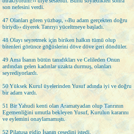
bırakıyorum!›› diye seslendi. Bunu söyledikten sonra
son nefesini verdi.
47 Olanları gören yüzbaşı, ‹‹Bu adam gerçekten doğru
biriydi›› diyerek Tanrıyı yüceltmeye başladı.
48 Olayı seyretmek için biriken halkın tümü olup
bitenleri görünce göğüslerini döve döve geri döndüler.
49 Ama İsanın bütün tanıdıkları ve Celileden Onun
ardından gelen kadınlar uzakta durmuş, olanları
seyrediyorlardı.
50 Yüksek Kurul üyelerinden Yusuf adında iyi ve doğru
bir adam vardı.
51 Bir Yahudi kenti olan Aramatyadan olup Tanrının
Egemenliğini umutla bekleyen Yusuf, Kurulun kararını
ve eylemini onaylamamıştı.
52 Pilatusa gidip İsanın cesedini istedi.