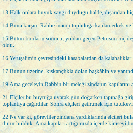
13 Halk onlara büyük saygı duyduğu halde, dışarıdan hiç
14 Buna karşın, Rabbe inanıp topluluğa katılan erkek ve ka
15 Bütün bunların sonucu, yoldan geçen Petrusun hiç değils
oldu.
16 Yeruşalimin çevresindeki kasabalardan da kalabalıklar gel
17 Bunun üzerine, kıskançlıkla dolan başkâhin ve yanındaki
19 Ama geceleyin Rabbin bir meleği zindanın kapılarını açı
21 Elçiler bu buyruğa uyarak gün doğarken tapınağa girip 
toplantıya çağırdılar. Sonra elçileri getirtmek için tutukev
22 Ne var ki, görevliler zindana vardıklarında elçileri bula
durur bulduk. Ama kapıları açtığımızda içerde kimseyi b