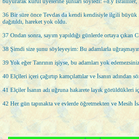
buyurarak kurul üyelerine şunları söyledi: ‹‹Ey İsraillile
36 Bir süre önce Tevdas da kendi kendisiyle ilgili büyük 
dağıtıldı, hareket yok oldu.
37 Ondan sonra, sayım yapıldığı günlerde ortaya çıkan Cel
38 Şimdi size şunu söyleyeyim: Bu adamlarla uğraşmayın, 
39 Yok eğer Tanrının işiyse, bu adamları yok edemezsiniz.
40 Elçileri içeri çağırtıp kamçılattılar ve İsanın adından 
41 Elçiler İsanın adı uğruna hakarete layık görüldükleri 
42 Her gün tapınakta ve evlerde öğretmekten ve Mesih İsa