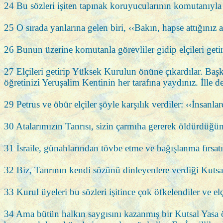
24 Bu sözleri işiten tapınak koruyucularının komutanıyla
25 O sırada yanlarına gelen biri, ‹‹Bakın, hapse attığınız 
26 Bunun üzerine komutanla görevliler gidip elçileri getir
27 Elçileri getirip Yüksek Kurulun önüne çıkardılar. Başk
öğretinizi Yeruşalim Kentinin her tarafına yaydınız. İlle
29 Petrus ve öbür elçiler şöyle karşılık verdiler: ‹‹İnsan
30 Atalarımızın Tanrısı, sizin çarmıha gererek öldürdüğünüz
31 İsraile, günahlarından tövbe etme ve bağışlanma fırsat
32 Biz, Tanrının kendi sözünü dinleyenlere verdiği Kutsal 
33 Kurul üyeleri bu sözleri işitince çok öfkelendiler ve elç
34 Ama bütün halkın saygısını kazanmış bir Kutsal Yasa öğr