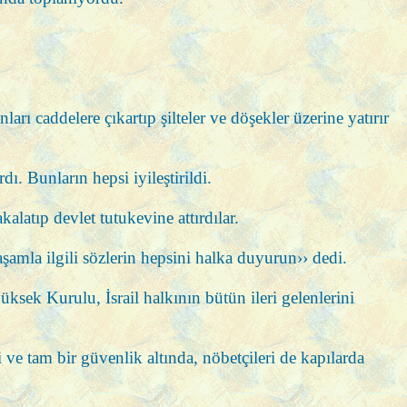
rı caddelere çıkartıp şilteler ve döşekler üzerine yatırır
ı. Bunların hepsi iyileştirildi.
latıp devlet tutukevine attırdılar.
şamla ilgili sözlerin hepsini halka duyurun›› dedi.
sek Kurulu, İsrail halkının bütün ileri gelenlerini
li ve tam bir güvenlik altında, nöbetçileri de kapılarda