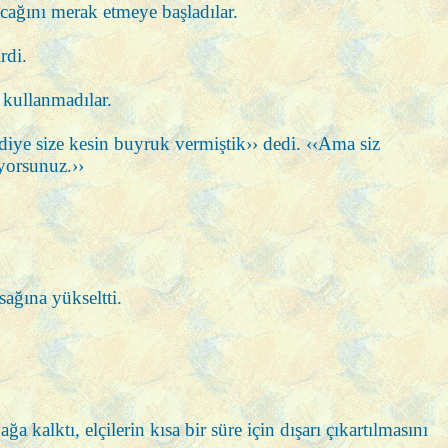
cağını merak etmeye başladılar.
rdi.
 kullanmadılar.
diye size kesin buyruk vermiştik›› dedi. ‹‹Ama siz
yorsunuz.››
ağına yükseltti.
alktı, elçilerin kısa bir süre için dışarı çıkartılmasını