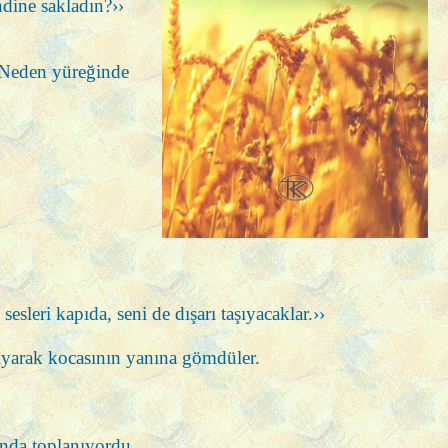
ndine sakladın?››
? Neden yüreğinde
sleri kapıda, seni de dışarı taşıyacaklar.››
şıyarak kocasının yanına gömdüler.
nında toplanıyordu.