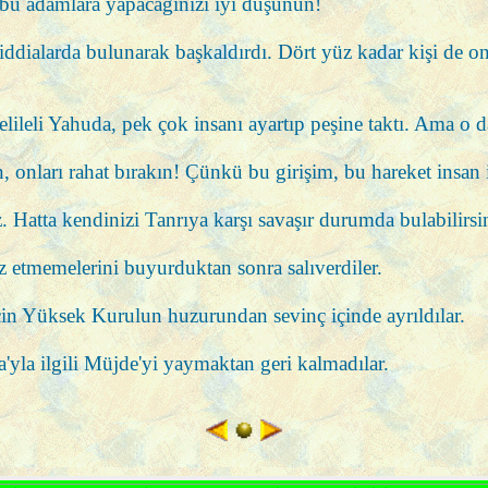
r, bu adamlara yapacağınızı iyi düşünün!
iddialarda bulunarak başkaldırdı. Dört yüz kadar kişi de on
ileli Yahuda, pek çok insanı ayartıp peşine taktı. Ama o d
onları rahat bırakın! Çünkü bu girişim, bu hareket insan i
 Hatta kendinizi Tanrıya karşı savaşır durumda bulabilirsi
söz etmemelerini buyurduktan sonra salıverdiler.
için Yüksek Kurulun huzurundan sevinç içinde ayrıldılar.
'yla ilgili Müjde'yi yaymaktan geri kalmadılar.