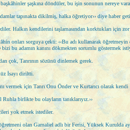
 başkâhinler şaşkına döndüler, bu işin sonunun nereye vara
adamlar tapınakta dikilmiş, halka öğretiyor›› diye haber geti
diler. Halkın kendilerini taşlamasından korktukları için zor
âhin onları sorguya çekti: ‹‹Bu adı kullanarak öğretmeyin 
 de bizi bu adamın kanını dökmekten sorumlu göstermek isti
lardan çok, Tanrının sözünü dinlemek gerek.
 İsayı diriltti.
ını vermek için Tanrı Onu Önder ve Kurtarıcı olarak kendi s
Ruhla birlikte bu olayların tanıklarıyız.››
ileri yok etmek istediler.
etmeni olan Gamaliel adlı bir Ferisi, Yüksek Kurulda ayağa k