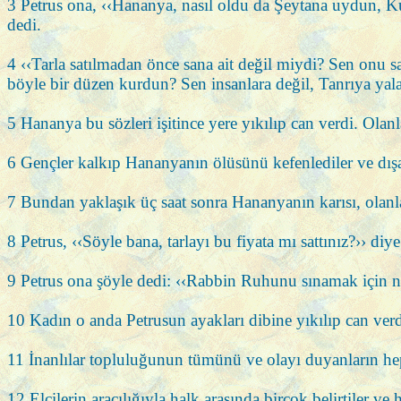
3 Petrus ona, ‹‹Hananya, nasıl oldu da Şeytana uydun, Ku
dedi.
4 ‹‹Tarla satılmadan önce sana ait değil miydi? Sen onu 
böyle bir düzen kurdun? Sen insanlara değil, Tanrıya yal
5 Hananya bu sözleri işitince yere yıkılıp can verdi. Olan
6 Gençler kalkıp Hananyanın ölüsünü kefenlediler ve dışa
7 Bundan yaklaşık üç saat sonra Hananyanın karısı, olanla
8 Petrus, ‹‹Söyle bana, tarlayı bu fiyata mı sattınız?›› diye
9 Petrus ona şöyle dedi: ‹‹Rabbin Ruhunu sınamak için nasıl
10 Kadın o anda Petrusun ayakları dibine yıkılıp can verd
11 İnanlılar topluluğunun tümünü ve olayı duyanların he
12 Elçilerin aracılığıyla halk arasında birçok belirtiler 