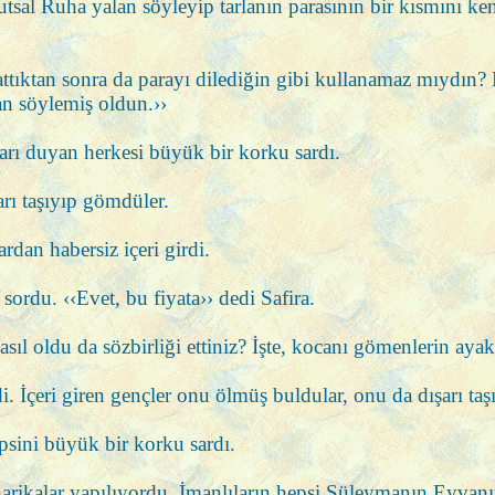
tsal Ruha yalan söyleyip tarlanın parasının bir kısmını ke
sattıktan sonra da parayı dilediğin gibi kullanamaz mıydın
an söylemiş oldun.››
ları duyan herkesi büyük bir korku sardı.
rı taşıyıp gömdüler.
rdan habersiz içeri girdi.
 sordu. ‹‹Evet, bu fiyata›› dedi Safira.
 oldu da sözbirliği ettiniz? İşte, kocanı gömenlerin ayak se
i. İçeri giren gençler onu ölmüş buldular, onu da dışarı ta
psini büyük bir korku sardı.
ve harikalar yapılıyordu. İmanlıların hepsi Süleymanın Eyva