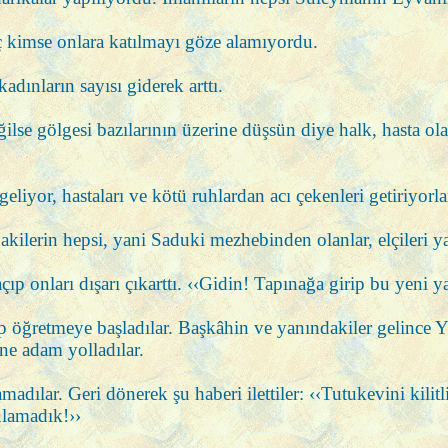
 kimse onlara katılmayı göze alamıyordu.
dınların sayısı giderek arttı.
e gölgesi bazılarının üzerine düşsün diye halk, hasta olanla
iyor, hastaları ve kötü ruhlardan acı çekenleri getiriyorlard
lerin hepsi, yani Saduki mezhebinden olanlar, elçileri yaka
p onları dışarı çıkarttı. ‹‹Gidin! Tapınağa girip bu yeni ya
öğretmeye başladılar. Başkâhin ve yanındakiler gelince Yük
ine adam yolladılar.
madılar. Geri dönerek şu haberi ilettiler: ‹‹Tutukevini kilit
ulamadık!››