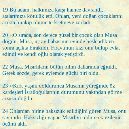
19 Bu adam, halkımıza karşı haince davrandı,
atalarımıza kötülük etti. Onları, yeni doğan çocuklarını
açıkta bırakıp ölüme terk etmeye zorladı.
20 ‹‹O sırada, son derece güzel bir çocuk olan Musa
doğdu. Musa, üç ay babasının evinde beslendikten
sonra açıkta bırakıldı. Firavunun kızı onu bulup evlat
edindi ve kendi oğlu olarak yetiştirdi.
22 Musa, Mısırlıların bütün bilim dallarında eğitildi.
Gerek sözde, gerek eylemde güçlü biri oldu.
23 ‹‹Kırk yaşını doldurunca Musanın yüreğinde öz
kardeşleri İsrailoğullarının durumunu yakından görme
arzusu doğdu.
24 Onlardan birine haksızlık edildiğini gören Musa, onu
savundu. Haksızlığı yapan Mısırlıyı öldürerek ezilenin
öcünü aldı.