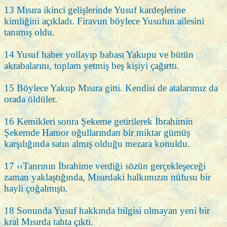
13 Mısıra ikinci gelişlerinde Yusuf kardeşlerine
kimliğini açıkladı. Firavun böylece Yusufun ailesini
tanımış oldu.
14 Yusuf haber yollayıp babası Yakupu ve bütün
akrabalarını, toplam yetmiş beş kişiyi çağırttı.
15 Böylece Yakup Mısıra gitti. Kendisi de atalarımız da
orada öldüler.
16 Kemikleri sonra Şekeme getirilerek İbrahimin
Şekemde Hamor oğullarından bir miktar gümüş
karşılığında satın almış olduğu mezara konuldu.
17 ‹‹Tanrının İbrahime verdiği sözün gerçekleşeceği
zaman yaklaştığında, Mısırdaki halkımızın nüfusu bir
hayli çoğalmıştı.
18 Sonunda Yusuf hakkında bilgisi olmayan yeni bir
kral Mısırda tahta çıktı.