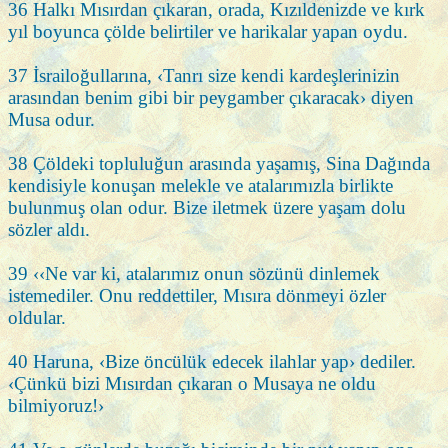
36 Halkı Mısırdan çıkaran, orada, Kızıldenizde ve kırk
yıl boyunca çölde belirtiler ve harikalar yapan oydu.
37 İsrailoğullarına, ‹Tanrı size kendi kardeşlerinizin
arasından benim gibi bir peygamber çıkaracak› diyen
Musa odur.
38 Çöldeki topluluğun arasında yaşamış, Sina Dağında
kendisiyle konuşan melekle ve atalarımızla birlikte
bulunmuş olan odur. Bize iletmek üzere yaşam dolu
sözler aldı.
39 ‹‹Ne var ki, atalarımız onun sözünü dinlemek
istemediler. Onu reddettiler, Mısıra dönmeyi özler
oldular.
40 Haruna, ‹Bize öncülük edecek ilahlar yap› dediler.
‹Çünkü bizi Mısırdan çıkaran o Musaya ne oldu
bilmiyoruz!›