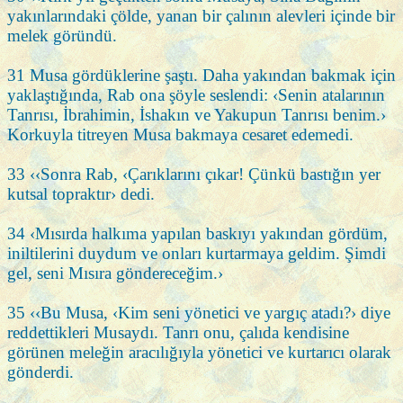
yakınlarındaki çölde, yanan bir çalının alevleri içinde bir
melek göründü.
31 Musa gördüklerine şaştı. Daha yakından bakmak için
yaklaştığında, Rab ona şöyle seslendi: ‹Senin atalarının
Tanrısı, İbrahimin, İshakın ve Yakupun Tanrısı benim.›
Korkuyla titreyen Musa bakmaya cesaret edemedi.
33 ‹‹Sonra Rab, ‹Çarıklarını çıkar! Çünkü bastığın yer
kutsal topraktır› dedi.
34 ‹Mısırda halkıma yapılan baskıyı yakından gördüm,
iniltilerini duydum ve onları kurtarmaya geldim. Şimdi
gel, seni Mısıra göndereceğim.›
35 ‹‹Bu Musa, ‹Kim seni yönetici ve yargıç atadı?› diye
reddettikleri Musaydı. Tanrı onu, çalıda kendisine
görünen meleğin aracılığıyla yönetici ve kurtarıcı olarak
gönderdi.