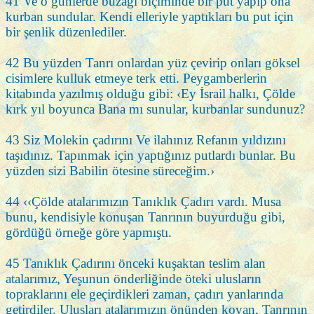
41 Ve o günlerde buzağı biçiminde bir put yapıp ona
kurban sundular. Kendi elleriyle yaptıkları bu put için
bir şenlik düzenlediler.
42 Bu yüzden Tanrı onlardan yüz çevirip onları göksel
cisimlere kulluk etmeye terk etti. Peygamberlerin
kitabında yazılmış olduğu gibi: ‹Ey İsrail halkı, Çölde
kırk yıl boyunca Bana mı sunular, kurbanlar sundunuz?
43 Siz Molekin çadırını Ve ilahınız Refanın yıldızını
taşıdınız. Tapınmak için yaptığınız putlardı bunlar. Bu
yüzden sizi Babilin ötesine süreceğim.›
44 ‹‹Çölde atalarımızın Tanıklık Çadırı vardı. Musa
bunu, kendisiyle konuşan Tanrının buyurduğu gibi,
gördüğü örneğe göre yapmıştı.
45 Tanıklık Çadırını önceki kuşaktan teslim alan
atalarımız, Yeşunun önderliğinde öteki ulusların
topraklarını ele geçirdikleri zaman, çadırı yanlarında
getirdiler. Ulusları atalarımızın önünden kovan, Tanrının