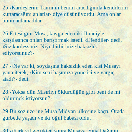
25 ‹Kardeşlerim Tanrının benim aracılığımla kendilerini
kurtaracağını anlarlar› diye düşünüyordu. Ama onlar
bunu anlamadılar.
26 Ertesi gün Musa, kavga eden iki İbraniyle
karşılaşınca onları barıştırmak istedi. ‹Efendiler› dedi,
‹Siz kardeşsiniz. Niye birbirinize haksızlık
ediyorsunuz?›
27 ‹‹Ne var ki, soydaşına haksızlık eden kişi Musayı
yana iterek, ‹Kim seni başımıza yönetici ve yargıç
atadı?› dedi.
28 ‹Yoksa dün Mısırlıyı öldürdüğün gibi beni de mi
öldürmek istiyorsun?›
29 Bu söz üzerine Musa Midyan ülkesine kaçtı. Orada
gurbette yaşadı ve iki oğul babası oldu.
30 ‹‹Kırk yıl geçtikten sonra Musaya, Sina Dağının