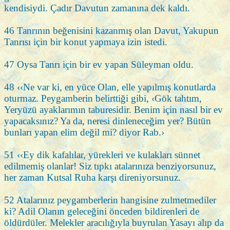
kendisiydi. Çadır Davutun zamanına dek kaldı.
46 Tanrının beğenisini kazanmış olan Davut, Yakupun
Tanrısı için bir konut yapmaya izin istedi.
47 Oysa Tanrı için bir ev yapan Süleyman oldu.
48 ‹‹Ne var ki, en yüce Olan, elle yapılmış konutlarda
oturmaz. Peygamberin belirttiği gibi, ‹Gök tahtım,
Yeryüzü ayaklarımın taburesidir. Benim için nasıl bir ev
yapacaksınız? Ya da, neresi dinleneceğim yer? Bütün
bunları yapan elim değil mi? diyor Rab.›
51 ‹‹Ey dik kafalılar, yürekleri ve kulakları sünnet
edilmemiş olanlar! Siz tıpkı atalarınıza benziyorsunuz,
her zaman Kutsal Ruha karşı direniyorsunuz.
52 Atalarınız peygamberlerin hangisine zulmetmediler
ki? Adil Olanın geleceğini önceden bildirenleri de
öldürdüler. Melekler aracılığıyla buyrulan Yasayı alıp da