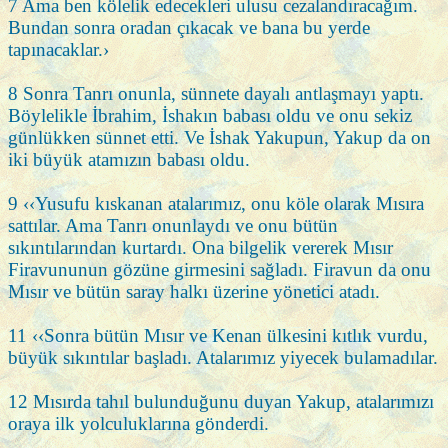
7 Ama ben kölelik edecekleri ulusu cezalandıracağım.
Bundan sonra oradan çıkacak ve bana bu yerde
tapınacaklar.›
8 Sonra Tanrı onunla, sünnete dayalı antlaşmayı yaptı.
Böylelikle İbrahim, İshakın babası oldu ve onu sekiz
günlükken sünnet etti. Ve İshak Yakupun, Yakup da on
iki büyük atamızın babası oldu.
9 ‹‹Yusufu kıskanan atalarımız, onu köle olarak Mısıra
sattılar. Ama Tanrı onunlaydı ve onu bütün
sıkıntılarından kurtardı. Ona bilgelik vererek Mısır
Firavununun gözüne girmesini sağladı. Firavun da onu
Mısır ve bütün saray halkı üzerine yönetici atadı.
11 ‹‹Sonra bütün Mısır ve Kenan ülkesini kıtlık vurdu,
büyük sıkıntılar başladı. Atalarımız yiyecek bulamadılar.
12 Mısırda tahıl bulunduğunu duyan Yakup, atalarımızı
oraya ilk yolculuklarına gönderdi.