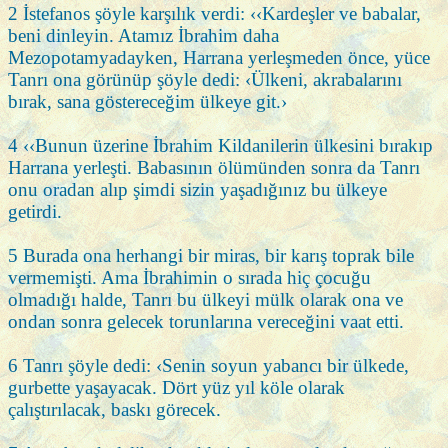
2 İstefanos şöyle karşılık verdi: ‹‹Kardeşler ve babalar,
beni dinleyin. Atamız İbrahim daha
Mezopotamyadayken, Harrana yerleşmeden önce, yüce
Tanrı ona görünüp şöyle dedi: ‹Ülkeni, akrabalarını
bırak, sana göstereceğim ülkeye git.›
4 ‹‹Bunun üzerine İbrahim Kildanilerin ülkesini bırakıp
Harrana yerleşti. Babasının ölümünden sonra da Tanrı
onu oradan alıp şimdi sizin yaşadığınız bu ülkeye
getirdi.
5 Burada ona herhangi bir miras, bir karış toprak bile
vermemişti. Ama İbrahimin o sırada hiç çocuğu
olmadığı halde, Tanrı bu ülkeyi mülk olarak ona ve
ondan sonra gelecek torunlarına vereceğini vaat etti.
6 Tanrı şöyle dedi: ‹Senin soyun yabancı bir ülkede,
gurbette yaşayacak. Dört yüz yıl köle olarak
çalıştırılacak, baskı görecek.