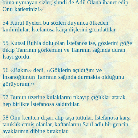
buna uymayan sizler, şimdi de Adil Olana ihanet edip
Onu katlettiniz!››
54 Kurul üyeleri bu sözleri duyunca öfkeden
kudurdular, İstefanosa karşı dişlerini gıcırdattılar.
55 Kutsal Ruhla dolu olan İstefanos ise, gözlerini göğe
dikip Tanrının görkemini ve Tanrının sağında duran
İsayı gördü.
56 ‹‹Bakın›› dedi, ‹‹Göklerin açıldığını ve
İnsanoğlunun Tanrının sağında durmakta olduğunu
görüyorum.››
57 Bunun üzerine kulaklarını tıkayıp çığlıklar atarak
hep birlikte İstefanosa saldırdılar.
58 Onu kentten dışarı atıp taşa tuttular. İstefanosa karşı
tanıklık etmiş olanlar, kaftanlarını Saul adlı bir gencin
ayaklarının dibine bıraktılar.