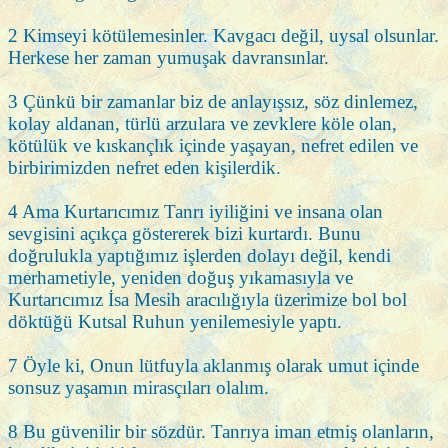
2 Kimseyi kötülemesinler. Kavgacı değil, uysal olsunlar.
Herkese her zaman yumuşak davransınlar.
3 Çünkü bir zamanlar biz de anlayışsız, söz dinlemez,
kolay aldanan, türlü arzulara ve zevklere köle olan,
kötülük ve kıskançlık içinde yaşayan, nefret edilen ve
birbirimizden nefret eden kişilerdik.
4 Ama Kurtarıcımız Tanrı iyiliğini ve insana olan
sevgisini açıkça göstererek bizi kurtardı. Bunu
doğrulukla yaptığımız işlerden dolayı değil, kendi
merhametiyle, yeniden doğuş yıkamasıyla ve
Kurtarıcımız İsa Mesih aracılığıyla üzerimize bol bol
döktüğü Kutsal Ruhun yenilemesiyle yaptı.
7 Öyle ki, Onun lütfuyla aklanmış olarak umut içinde
sonsuz yaşamın mirasçıları olalım.
8 Bu güvenilir bir sözdür. Tanrıya iman etmiş olanların,