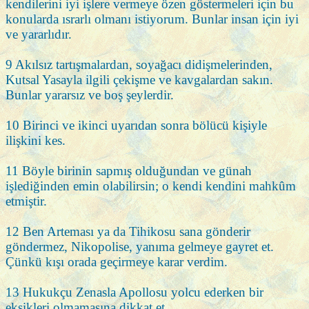
kendilerini iyi işlere vermeye özen göstermeleri için bu
konularda ısrarlı olmanı istiyorum. Bunlar insan için iyi
ve yararlıdır.
9 Akılsız tartışmalardan, soyağacı didişmelerinden,
Kutsal Yasayla ilgili çekişme ve kavgalardan sakın.
Bunlar yararsız ve boş şeylerdir.
10 Birinci ve ikinci uyarıdan sonra bölücü kişiyle
ilişkini kes.
11 Böyle birinin sapmış olduğundan ve günah
işlediğinden emin olabilirsin; o kendi kendini mahkûm
etmiştir.
12 Ben Arteması ya da Tihikosu sana gönderir
göndermez, Nikopolise, yanıma gelmeye gayret et.
Çünkü kışı orada geçirmeye karar verdim.
13 Hukukçu Zenasla Apollosu yolcu ederken bir
eksikleri olmamasına dikkat et.