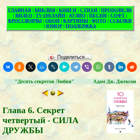
Поделиться…
"Десять секретов Любви"
Адам Дж. Джексон
Глава 6. Секрет
четвертый - СИЛА
ДРУЖБЫ