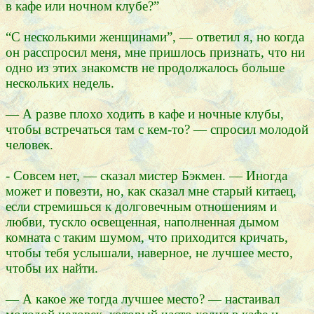
в кафе или ночном клубе?”
“С несколькими женщинами”, — ответил я, но когда
он расспросил меня, мне пришлось признать, что ни
одно из этих знакомств не продолжалось больше
нескольких недель.
— А разве плохо ходить в кафе и ночные клубы,
чтобы встречаться там с кем-то? — спросил молодой
человек.
- Совсем нет, — сказал мистер Бэкмен. — Иногда
может и повезти, но, как сказал мне старый китаец,
если стремишься к долговечным отношениям и
любви, тускло освещенная, наполненная дымом
комната с таким шумом, что приходится кричать,
чтобы тебя услышали, наверное, не лучшее место,
чтобы их найти.
— А какое же тогда лучшее место? — настаивал