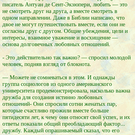
писатель Антуан де Сент-Экзюпери, любить — это
не смотреть друг на друга, а вместе смотреть в
одном направлении. Даже в Библии написано, что
двое не могут путешествовать вместе, если они не
согласны друг с другом. Общие убеждения, цели и
интересы, взаимное уважение и восхищение —
основа долговечных любовных отношений.
- Это действительно так важно? — спросил молодой
человек, подняв взгляд от блокнота.
— Можете не сомневаться в этом. И однажды
группа социологов из одного американского
университета продемонстрировала, насколько важна
дружба для создания истинно любовных
отношений- Они спросили сотни женатых пар,
которые счастливо прожили вместе больше
пятидесяти лет, к чему они относят свой успех, и их
ответы показали общий преобладающий фактор...
дружбу. Каждый опрашиваемый сказал, что его