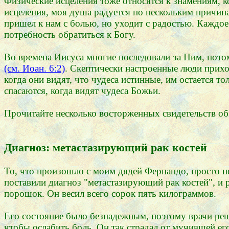
Физические исцеления тоже относятся к знамениям, 
исцеления, моя душа радуется по нескольким причин
пришел к нам с болью, но уходит с радостью. Каждое
потребность обратиться к Богу.
Во времена Иисуса многие последовали за Ним, пото
(см. Иоан. 6:2)
. Скептически настроенные люди прихо
когда они видят, что чудеса истинные, им остается т
спасаются, когда видят чудеса Божьи.
Прочитайте несколько восторженных свидетельств об
Диагноз: метастазирующий рак костей
То, что произошло с моим дядей Фернандо, просто н
поставили диагноз "метастазирующий рак костей", и р
порошок. Он весил всего сорок пять килограммов.
Его состояние было безнадежным, поэтому врачи реш
чтобы ослабить боль. Он так страдал от мучившей ег