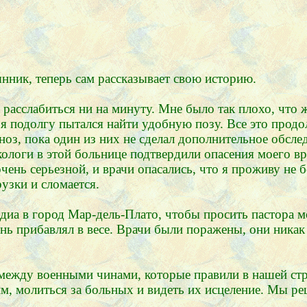
янник, теперь сам рассказывает свою историю.
г расслабиться ни на минуту. Мне было так плохо, что 
я подолгу пытался найти удобную позу. Все это продо
оз, пока один из них не сделал дополнительное обслед
логи в этой больнице подтвердили опасения моего врач
нь серьезной, и врачи опасались, что я проживу не бо
узки и сломается.
иа в город Мар-дель-Плато, чтобы просить пастора мо
нь прибавлял в весе. Врачи были поражены, они никак 
 между военными чинами, которые правили в нашей стр
, молиться за больных и видеть их исцеление. Мы реши