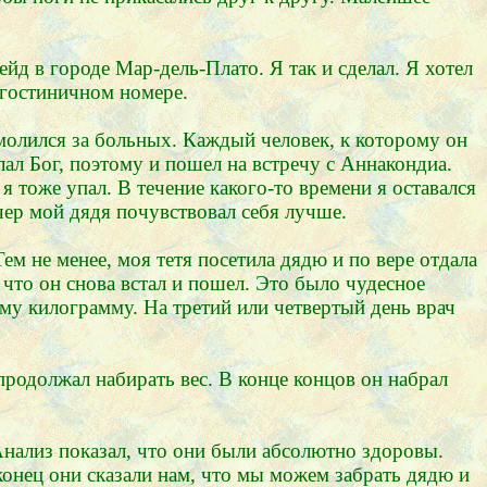
йд в городе Мар-дель-Плато. Я так и сделал. Я хотел
 гостиничном номере.
 молился за больных. Каждый человек, к которому он
лал Бог, поэтому и пошел на встречу с Аннакондиа.
я тоже упал. В течение какого-то времени я оставался
чер мой дядя почувствовал себя лучше.
ем не менее, моя тетя посетила дядю и по вере отдала
что он снова встал и пошел. Это было чудесное
ому килограмму. На третий или четвертый день врач
родолжал набирать вес. В конце концов он набрал
Анализ показал, что они были абсолютно здоровы.
конец они сказали нам, что мы можем забрать дядю и