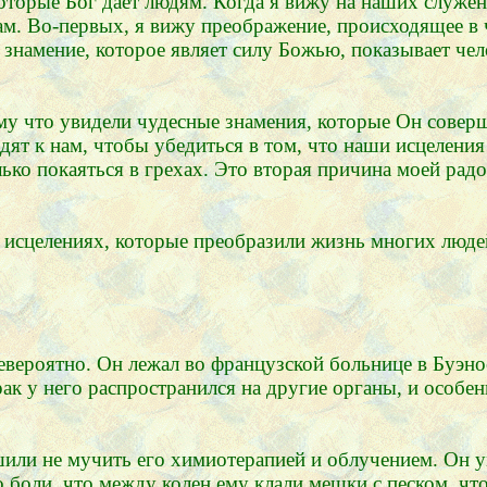
которые Бог дает людям. Когда я вижу на наших служе
ам. Во-первых, я вижу преображение, происходящее в 
 знамение, которое являет силу Божью, показывает чел
му что увидели чудесные знамения, которые Он совер
дят к нам, чтобы убедиться в том, что наши исцеления
олько покаяться в грехах. Это вторая причина моей рад
 исцелениях, которые преобразили жизнь многих люде
евероятно. Он лежал во французской больнице в Буэно
ак у него распространился на другие органы, и особен
или не мучить его химиотерапией и облучением. Он у
о боли, что между колен ему клали мешки с песком, чт