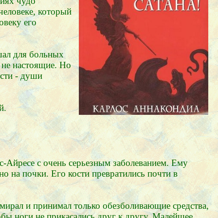
ниях чудо
человеке, который
овеку его
шал для больных
 не настоящие. Но
ости - души
й.
с-Айресе с очень серьезным заболеванием. Ему
но на почки. Его кости превратились почти в
мирал и принимал только обезболивающие средства,
обы ноги не прикасались друг к другу. Малейшее