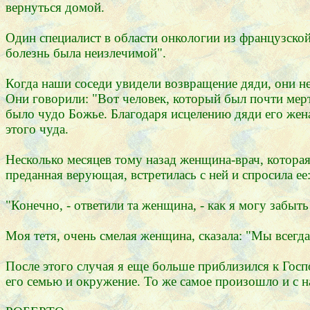
вернуться домой.
Один специалист в области онкологии из французской
болезнь была неизлечимой".
Когда наши соседи увидели возвращение дяди, они не
Они говорили: "Вот человек, который был почти мерт
было чудо Божье. Благодаря исцелению дяди его жена
этого чуда.
Несколько месяцев тому назад женщина-врач, которая
преданная верующая, встретилась с ней и спросила е
"Конечно, - ответили та женщина, - как я могу забыт
Моя тетя, очень смелая женщина, сказала: "Мы всегда
После этого случая я еще больше приблизился к Госпо
его семью и окружение. То же самое произошло и с н