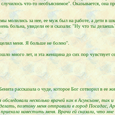
й случилось что-то необъяснимое". Оказывается, она пр
 мы молились за нее, ее муж был на работе, а дети в ш
чень больна, увидели ее и сказали: "Ну что ты делаешь
.
сцелил меня. Я больше не болею".
ошло много лет, и эта женщина до сих пор чувствует с
нита рассказала о чуде, которое Бог сотворил в ее жи
 обследовали несколько врачей как в Асунсьоне, так и
делать, поэтому меня отправили в город Посадас, Ар
а приехала навестить меня. Врачи ей сказали, что м