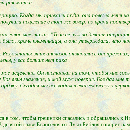
ли рак матки.
ерацию. Когда мы приехали туда, она повезла меня н
 получила исцеление в тот же вечер, но врачи подтве
как голос мне сказал: "Тебе не нужно делать операци
не было, кроме племянницы, а она утверждала, что нич
ов. Результаты этих анализов отличались от прежних
лены, у вас больше нет рака".
в мое исцеление. Он настаивал на том, чтобы мне сд
Бог явил знамение, и мой муж поверил. Бог дал мне та
орджу. Сегодня мы все ходим в евангелическую церко
я в том, чтобы грешники спасались и обращались к Ии
 девятой главе Евангелия от Луки Библия говорит нам,