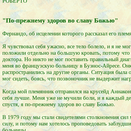
РОБЕРТО
"По-прежнему здоров во славу Божью"
Фернандо, об исцелении которого рассказал его плем
Я чувствовал себя ужасно, все тело болело, и я не мо
положили отдельно на большую кровать, потому что 
доктора. Но никто не мог поставить правильный диагн
меня во французскую больницу в Буэнос-Айресе. Онко
распространились на другие органы. Ситуация была оче
мог сидеть, боясь, что позвоночник не выдержит нагр
Когда мой племянник отправился на крусейд Аннаконд
себя лучше. Меня уже не мучили боли, и я каждый де
спустя, я по-прежнему здоров во славу Божью.
В 1979 году мы стали свидетелями столкновения сил
силу, и потому нам хотелось проповедовать заблудшим
больницы.