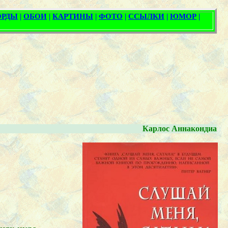
Карлос Аннакондиа
"