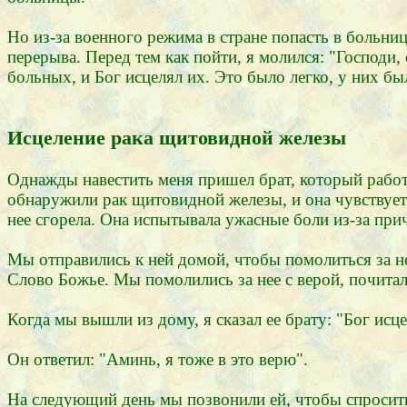
Но из-за военного режима в стране попасть в больни
перерыва. Перед тем как пойти, я молился: "Господи,
больных, и Бог исцелял их. Это было легко, у них бы
Исцеление рака щитовидной железы
Однажды навестить меня пришел брат, который работа
обнаружили рак щитовидной железы, и она чувствует с
нее сгорела. Она испытывала ужасные боли из-за пр
Мы отправились к ней домой, чтобы помолиться за нее
Слово Божье. Мы помолились за нее с верой, почитали
Когда мы вышли из дому, я сказал ее брату: "Бог исцел
Он ответил: "Аминь, я тоже в это верю".
На следующий день мы позвонили ей, чтобы спросить