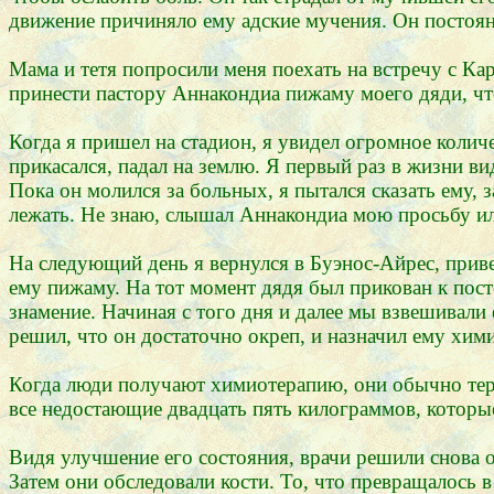
движение причиняло ему адские мучения. Он постоянн
Мама и тетя попросили меня поехать на встречу с Ка
принести пастору Аннакондиа пижаму моего дяди, что
Когда я пришел на стадион, я увидел огромное колич
прикасался, падал на землю. Я первый раз в жизни в
Пока он молился за больных, я пытался сказать ему, з
лежать. Не знаю, слышал Аннакондиа мою просьбу или
На следующий день я вернулся в Буэнос-Айрес, привез
ему пижаму. На тот момент дядя был прикован к пост
знамение. Начиная с того дня и далее мы взвешивали
решил, что он достаточно окреп, и назначил ему хим
Когда люди получают химиотерапию, они обычно теряю
все недостающие двадцать пять килограммов, которые
Видя улучшение его состояния, врачи решили снова о
Затем они обследовали кости. То, что превращалось 