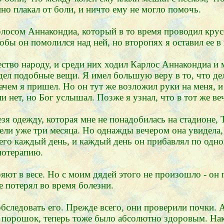
о плакал от боли, и ничто ему не могло помочь.
рлосом Аннакондиа, который в то время проводил крусе
бы он помолился над ней, но второпях я оставил ее в
ество народу, и среди них ходил Карлос Аннакондиа и
идел подобные вещи. Я имел большую веру в то, что де
ачем я пришел. Но он тут же возложил руки на меня, и 
 нет, но Бог услышал. Позже я узнал, что в тот же ве
я одежду, которая мне не понадобилась на стадионе, Т
ели уже три месяца. Но однажды вечером она увидела, 
 его каждый день, и каждый день он прибавлял по одн
иотерапию.
т в весе. Но с моим дядей этого не произошло - он п
 потерял во время болезни.
бследовать его. Прежде всего, они проверили почки. 
в порошок, теперь тоже было абсолютно здоровым. На