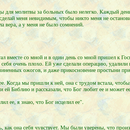
цы для молитвы за больных было нелегко. Каждый день
 сделай меня невидимым, чтобы никто меня не останови
ла вера, а у меня не было сомнений.
л вместе со мной и в один день со мной пришел к Госп
ебя очень плохо. Ей уже сделали операцию, удалили гл
ичиненных ожогов, и даже прикосновение простыни при
. Когда мы пришли к ней, она с трудом встала, чтобы 
 ей Библию и рассказали, что Бог любит ее и может ее
ил ее, я знаю, что Бог исцелил ее".
, как она себя чувствует. Мы были уверены, что прои