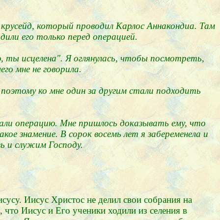
а крусейд, который проводил Карлос Аннакондиа. Там
рдили его только перед операцией.
ю, ты исцелена". Я оглянулась, чтобы посмотреть,
его мне не говорила.
, поэтому ко мне один за другим стали подходить
елали операцию. Мне пришлось доказывать ему, что
кое знамение. В сорок восемь лет я забеременела и
вь и служим Господу.
сусу. Иисус Христос не делил свои собрания на
 что Иисус и Его ученики ходили из селения в