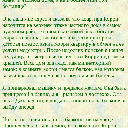
больнице".
Она дала мне адрес и сказала, что квартира Корри
находится на верхнем этаже частного дома в самом
чудесном районе города: хозяйкой была богатая
старая женщина, как объяснила регистраторша,
которая предоставила Корри квартиру в обмен на ее
услуги медсестры. После недолгих поисков я нашел
эту улицу и быстро вычислил окна Корри под самой
крышей. Весь дом выглядел как миниатюрный
замок: в комнате Корри имелся балкон, над которым
возвышалась крошечная остроугольная башенка.
Я припарковал машину и предался мечтам. Она была
принцессой в башне, а я - рыцарем в доспехах. Она
была Джульеттой; и когда она появится на балконе, я
выйду вперед.
Но она не появилась ни на балконе, ни на улице.
Прошел день. Стало темно, но в комнатах Корри