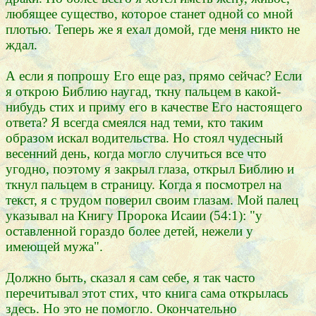
любящее существо, которое станет одной со мной
плотью. Теперь же я ехал домой, где меня никто не
ждал.
А если я попрошу Его еще раз, прямо сейчас? Если
я открою Библию наугад, ткну пальцем в какой-
нибудь стих и приму его в качестве Его настоящего
ответа? Я всегда смеялся над теми, кто таким
образом искал водительства. Но стоял чудесный
весенний день, когда могло случиться все что
угодно, поэтому я закрыл глаза, открыл Библию и
ткнул пальцем в страницу. Когда я посмотрел на
текст, я с трудом поверил своим глазам. Мой палец
указывал на Книгу Пророка Исаии (54:1): "у
оставленной гораздо более детей, нежели у
имеющей мужа".
Должно быть, сказал я сам себе, я так часто
перечитывал этот стих, что книга сама открылась
здесь. Но это не помогло. Окончательно