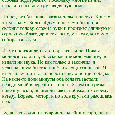
играли в восстании руководящую роль.
Но нет, это был шанс засвидетельствовать о Христе
этим людям. Более обдуманно, чем обычно, я
склонил голову, сложил руки и произнес длинную и
сердечную благодарность Господу за еду, которую
собирался вкусить.
И тут произошло нечто поразительное. Пока я
молился, солдаты, обыскивавшие мою машину, не
издали ни звука. Но как только я закончил, я
услышал шум быстро приближающихся шагов. Я
взял вилку и отправил в рот первую порцию обеда.
На какие-то доли минуты оба солдата застыли
передо мной в нерешительности. Затем они резко
повернулись и, не оглядываясь, побежали к своему
катеру. Взревел мотор, и по воде кругами разошлась
пена.
Будапешт - один из очаровательнейших городов, в