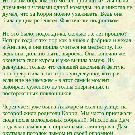
Но каким образом это может произойти? Мы были
друзьями и членами одной команды, но я никогда не
думал, что за Корри можно ухаживать. Ведь она
была сущим ребенком. Фактически подростком.
Но это было, подожди-ка, сколько же лет прошло?
Четыре года, с тех пор как я ушел с фабрики и уехал
в Англию, а она пошла учиться на медсестру. Но
ведь она, должно быть, выросла. Она, конечно же,
окончила свои курсы и уже вышла замуж. Из
девчушки, только что снявшей школьный фартук,
она превратилась во взрослую девушку, которая -
если еще не замужем - в этот самый момент
выбирает суженого из толпы энергичных и
восторженных поклонников.
Через час я уже был в Алкмаре и ехал по улице, на
которой жили родители Корри. Мы часто приезжали
сюда после молодежных собраний. Миссис ван Дам
подавала нам кофе с пирожными, а мистер ван Дам
окутывал потолок дымом из своей огромной