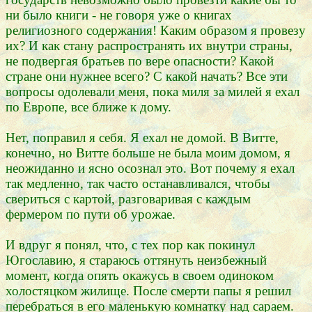
ни было книги - не говоря уже о книгах
религиозного содержания! Каким образом я провезу
их? И как стану распространять их внутри страны,
не подвергая братьев по вере опасности? Какой
стране они нужнее всего? С какой начать? Все эти
вопросы одолевали меня, пока миля за милей я ехал
по Европе, все ближе к дому.
Нет, поправил я себя. Я ехал не домой. В Витте,
конечно, но Витте больше не была моим домом, я
неожиданно и ясно осознал это. Вот почему я ехал
так медленно, так часто останавливался, чтобы
свериться с картой, разговаривая с каждым
фермером по пути об урожае.
И вдруг я понял, что, с тех пор как покинул
Югославию, я стараюсь оттянуть неизбежный
момент, когда опять окажусь в своем одиноком
холостяцком жилище. После смерти папы я решил
перебраться в его маленькую комнатку над сараем.