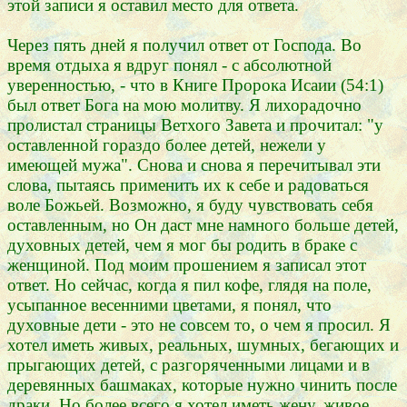
этой записи я оставил место для ответа.
Через пять дней я получил ответ от Господа. Во
время отдыха я вдруг понял - с абсолютной
уверенностью, - что в Книге Пророка Исаии (54:1)
был ответ Бога на мою молитву. Я лихорадочно
пролистал страницы Ветхого Завета и прочитал: "у
оставленной гораздо более детей, нежели у
имеющей мужа". Снова и снова я перечитывал эти
слова, пытаясь применить их к себе и радоваться
воле Божьей. Возможно, я буду чувствовать себя
оставленным, но Он даст мне намного больше детей,
духовных детей, чем я мог бы родить в браке с
женщиной. Под моим прошением я записал этот
ответ. Но сейчас, когда я пил кофе, глядя на поле,
усыпанное весенними цветами, я понял, что
духовные дети - это не совсем то, о чем я просил. Я
хотел иметь живых, реальных, шумных, бегающих и
прыгающих детей, с разгоряченными лицами и в
деревянных башмаках, которые нужно чинить после
драки. Но более всего я хотел иметь жену, живое,