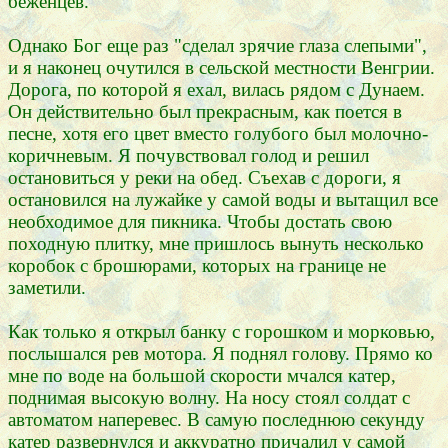
беженцев.
Однако Бог еще раз "сделал зрячие глаза слепыми",
и я наконец очутился в сельской местности Венгрии.
Дорога, по которой я ехал, вилась рядом с Дунаем.
Он действительно был прекрасным, как поется в
песне, хотя его цвет вместо голубого был молочно-
коричневым. Я почувствовал голод и решил
остановиться у реки на обед. Съехав с дороги, я
остановился на лужайке у самой воды и вытащил все
необходимое для пикника. Чтобы достать свою
походную плитку, мне пришлось вынуть несколько
коробок с брошюрами, которых на границе не
заметили.
Как только я открыл банку с горошком и морковью,
послышался рев мотора. Я поднял голову. Прямо ко
мне по воде на большой скорости мчался катер,
поднимая высокую волну. На носу стоял солдат с
автоматом наперевес. В самую последнюю секунду
катер развернулся и аккуратно причалил у самой