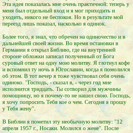
Эта идея показалась мне очень практичной: теперь у
меня был отдельный вход и я мог приходить и
уходить, никого не беспокоя. Но в результате мой
переезд лишь показал, насколько я одинок.
Более того, я знал, что обречен на одиночество и в
дальнейшей своей жизни. Во время остановки в
Германии я открыл Библию, где на внутренней
стороне обложки записал полученный от Бога
суровый ответ на одну мою молитву. Я глотнул кофе
и вспомнил ту ночь в Югославии, когда я помолился
об этом. В тот вечер я тоже чувствовал себя очень
одиноко. "Господь, - сказал я, - через год мне
исполнится тридцать. Ты сотворил для мужчины
помощницу, но я почему-то не нашел свою. Господь,
я хочу попросить Тебя кое о чем. Сегодня я прошу
у Тебя жену".
В Библии я пометил эту необычную молитву: "12
апреля 1957 г., Носаки. Молился о жене". После