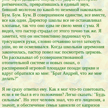
ритмичность, превратившись в единый звук,
бивший молотом по какой-то неземной наковальне.
Бум. Бум. Бум. В совершенном единстве, все вместе,
все как один. Директор школы все не останавливал
хлопанье, так что оно едва не свело меня с ума. Я
видел, что пастор страдал от этого точно так же. Я
заметил, что он инстинктивно поднимал чуть
трясущиеся руки, словно отчаянно хотел заткнуть
уши, но не осмеливался. Когда школьная церемония
закончилась, пастор повел нас посмотреть церковь.
Он рассказывал об усовершенствованной
отопительной системе и новых окнах, о
расширенной игровой площадке позади церкви и
вдруг обратился ко мне: "Брат Андрей, что же мне
делать?"
Я не сразу ответил ему. Как я мог что-то советовать,
если я не был в его положении? Легко сказать: "Будь
сильным". Но этот человек знал, что его лицензия, а
значит, и обеспечение семьи зависели от капризов