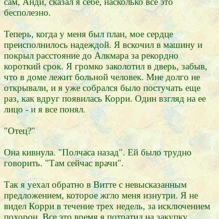
сам, Анди, сказал я себе, насколько все это
бесполезно.
Теперь, когда у меня был план, мое сердце
преисполнилось надеждой. Я вскочил в машину и
покрыл расстояние до Алкмара за рекордно
короткий срок. Я громко заколотил в дверь, забыв,
что в доме лежит больной человек. Мне долго не
открывали, и я уже собрался было постучать еще
раз, как вдруг появилась Корри. Один взгляд на ее
лицо - и я все понял.
"Отец?"
Она кивнула. "Полчаса назад". Ей было трудно
говорить. "Там сейчас врачи".
Так я уехал обратно в Витте с невысказанным
предложением, которое жгло меня изнутри. Я не
видел Корри в течение трех недель, за исключением
похорон. Все это время я потратил на закупку