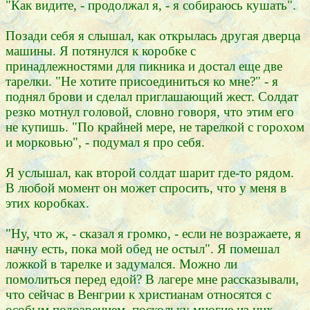
"Как видите, - продолжал я, - я собираюсь кушать".
Позади себя я слышал, как открылась другая дверца
машины. Я потянулся к коробке с
принадлежностями для пикника и достал еще две
тарелки. "Не хотите присоединиться ко мне?" - я
поднял брови и сделал приглашающий жест. Солдат
резко мотнул головой, словно говоря, что этим его
не купишь. "По крайней мере, не тарелкой с горохом
и морковью", - подумал я про себя.
Я услышал, как второй солдат шарит где-то рядом.
В любой момент он может спросить, что у меня в
этих коробках.
"Ну, что ж, - сказал я громко, - если не возражаете, я
начну есть, пока мой обед не остыл". Я помешал
ложкой в тарелке и задумался. Можно ли
помолиться перед едой? В лагере мне рассказывали,
что сейчас в Венгрии к христианам относятся с
особым подозрением, поскольку многие из них