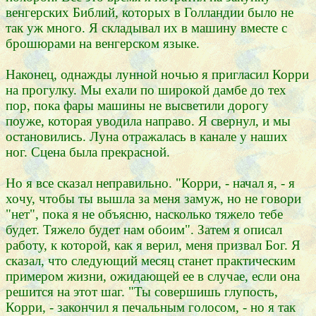
венгерских Библий, которых в Голландии было не
так уж много. Я складывал их в машину вместе с
брошюрами на венгерском языке.
Наконец, однажды лунной ночью я пригласил Корри
на прогулку. Мы ехали по широкой дамбе до тех
пор, пока фары машины не высветили дорогу
поуже, которая уводила направо. Я свернул, и мы
остановились. Луна отражалась в канале у наших
ног. Сцена была прекрасной.
Но я все сказал неправильно. "Корри, - начал я, - я
хочу, чтобы ты вышла за меня замуж, но не говори
"нет", пока я не объясню, насколько тяжело тебе
будет. Тяжело будет нам обоим". Затем я описал
работу, к которой, как я верил, меня призвал Бог. Я
сказал, что следующий месяц станет практическим
примером жизни, ожидающей ее в случае, если она
решится на этот шаг. "Ты совершишь глупость,
Корри, - закончил я печальным голосом, - но я так