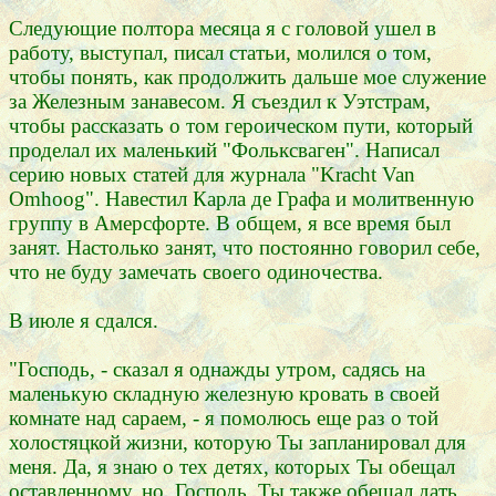
Следующие полтора месяца я с головой ушел в
работу, выступал, писал статьи, молился о том,
чтобы понять, как продолжить дальше мое служение
за Железным занавесом. Я съездил к Уэтстрам,
чтобы рассказать о том героическом пути, который
проделал их маленький "Фольксваген". Написал
серию новых статей для журнала "Kracht Van
Omhoog". Навестил Карла де Графа и молитвенную
группу в Амерсфорте. В общем, я все время был
занят. Настолько занят, что постоянно говорил себе,
что не буду замечать своего одиночества.
В июле я сдался.
"Господь, - сказал я однажды утром, садясь на
маленькую складную железную кровать в своей
комнате над сараем, - я помолюсь еще раз о той
холостяцкой жизни, которую Ты запланировал для
меня. Да, я знаю о тех детях, которых Ты обещал
оставленному, но, Господь, Ты также обещал дать