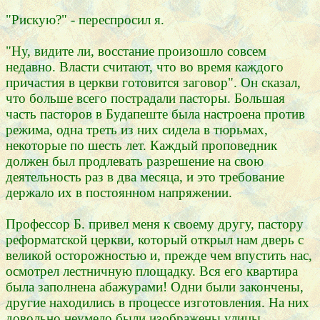
"Рискую?" - переспросил я.
"Ну, видите ли, восстание произошло совсем
недавно. Власти считают, что во время каждого
причастия в церкви готовится заговор". Он сказал,
что больше всего пострадали пасторы. Большая
часть пасторов в Будапеште была настроена против
режима, одна треть из них сидела в тюрьмах,
некоторые по шесть лет. Каждый проповедник
должен был продлевать разрешение на свою
деятельность раз в два месяца, и это требование
держало их в постоянном напряжении.
Профессор Б. привел меня к своему другу, пастору
реформатской церкви, который открыл нам дверь с
великой осторожностью и, прежде чем впустить нас,
осмотрел лестничную площадку. Вся его квартира
была заполнена абажурами! Одни были закончены,
другие находились в процессе изготовления. На них
довольно неумело были изображены улицы