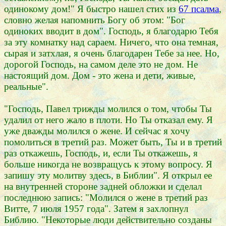
одинокому дом!" Я быстро нашел стих из
67 псалма
,
словно желая напомнить Богу об этом: "Бог
одиноких вводит в дом". Господь, я благодарю Тебя
за эту комнатку над сараем. Ничего, что она темная,
сырая и затхлая, я очень благодарен Тебе за нее. Но,
дорогой Господь, на самом деле это не дом. Не
настоящий дом. Дом - это жена и дети, живые,
реальные".
"Господь, Павел трижды молился о том, чтобы Ты
удалил от него жало в плоти. Но Ты отказал ему. Я
уже дважды молился о жене. И сейчас я хочу
помолиться в третий раз. Может быть, Ты и в третий
раз откажешь, Господь, и, если Ты откажешь, я
больше никогда не возвращусь к этому вопросу. Я
запишу эту молитву здесь, в Библии". Я открыл ее
на внутренней стороне задней обложки и сделал
последнюю запись: "Молился о жене в третий раз
Витте, 7 июля 1957 года". Затем я захлопнул
Библию. "Некоторые люди действительно созданы