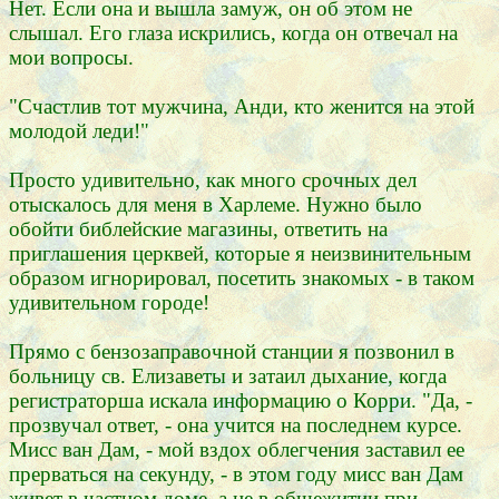
Нет. Если она и вышла замуж, он об этом не
слышал. Его глаза искрились, когда он отвечал на
мои вопросы.
"Счастлив тот мужчина, Анди, кто женится на этой
молодой леди!"
Просто удивительно, как много срочных дел
отыскалось для меня в Харлеме. Нужно было
обойти библейские магазины, ответить на
приглашения церквей, которые я неизвинительным
образом игнорировал, посетить знакомых - в таком
удивительном городе!
Прямо с бензозаправочной станции я позвонил в
больницу св. Елизаветы и затаил дыхание, когда
регистраторша искала информацию о Корри. "Да, -
прозвучал ответ, - она учится на последнем курсе.
Мисс ван Дам, - мой вздох облегчения заставил ее
прерваться на секунду, - в этом году мисс ван Дам
живет в частном доме, а не в общежитии при