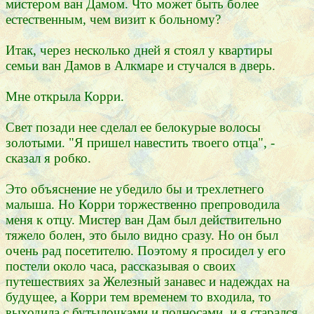
мистером ван Дамом. Что может быть более
естественным, чем визит к больному?
Итак, через несколько дней я стоял у квартиры
семьи ван Дамов в Алкмаре и стучался в дверь.
Мне открыла Корри.
Свет позади нее сделал ее белокурые волосы
золотыми. "Я пришел навестить твоего отца", -
сказал я робко.
Это объяснение не убедило бы и трехлетнего
малыша. Но Корри торжественно препроводила
меня к отцу. Мистер ван Дам был действительно
тяжело болен, это было видно сразу. Но он был
очень рад посетителю. Поэтому я просидел у его
постели около часа, рассказывая о своих
путешествиях за Железный занавес и надеждах на
будущее, а Корри тем временем то входила, то
выходила с бутылочками и подносами, и я старался