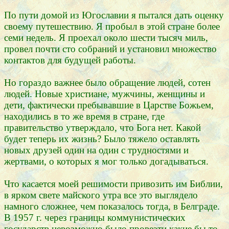
По пути домой из Югославии я пытался дать оценку
своему путешествию. Я пробыл в этой стране более
cеми недель. Я проехал около шести тысяч миль,
провел почти сто собраний и установил множество
контактов для будущей работы.
Но гораздо важнее было обращение людей, сотен
людей. Новые христиане, мужчины, женщины и
дети, фактически пребывавшие в Царстве Божьем,
находились в то же время в стране, где
правительство утверждало, что Бога нет. Какой
будет теперь их жизнь? Было тяжело оставлять
новых друзей один на один с трудностями и
жертвами, о которых я мог только догадываться.
Что касается моей решимости привозить им Библии,
в ярком свете майского утра все это выглядело
намного сложнее, чем показалось тогда, в Белграде.
В 1957 г. через границы коммунистических
государств невозможно было провезти какие бы то