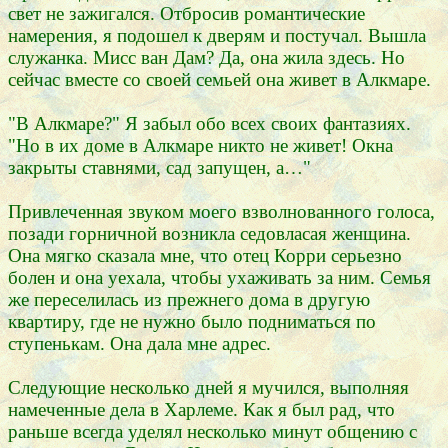
свет не зажигался. Отбросив романтические
намерения, я подошел к дверям и постучал. Вышла
служанка. Мисс ван Дам? Да, она жила здесь. Но
сейчас вместе со своей семьей она живет в Алкмаре.
"В Алкмаре?" Я забыл обо всех своих фантазиях.
"Но в их доме в Алкмаре никто не живет! Окна
закрыты ставнями, сад запущен, а…"
Привлеченная звуком моего взволнованного голоса,
позади горничной возникла седовласая женщина.
Она мягко сказала мне, что отец Корри серьезно
болен и она уехала, чтобы ухаживать за ним. Семья
же переселилась из прежнего дома в другую
квартиру, где не нужно было подниматься по
ступенькам. Она дала мне адрес.
Следующие несколько дней я мучился, выполняя
намеченные дела в Харлеме. Как я был рад, что
раньше всегда уделял несколько минут общению с