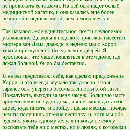
не провожать ее глазами. На ней был надет белый
медицинский халатик, и она казалась еще более
неземной и недосягаемой, чем в моих мечтах.
Так началось мое удивительное, почти неуловимое
ухаживание. Дважды в неделю я приезжал навестить
мистера ван Дама, дважды в неделю мы с Корри
тихо и приглушенно беседовали у дверей. Я
чувствовал, что чаще появляться в этом доме, где
лежал больной, было бы бестактно.
Я не раз представлял себе, как сделаю предложение
Корри, и это всегда звучало так ужасно, что я
заранее был уверен в бессмысленности этой затеи.
Пожалуйста, выходи за меня замуж. Большую часть
времени меня не будет дома, и я не смогу дать тебе
адрес, куда писать, и пройдут целые месяцы, прежде
чем ты получишь от меня весточку, и, хотя мы оба
будем служить одному делу, я никогда не смогу
рассказать тебе ни о местах, ни о людях, с которыми