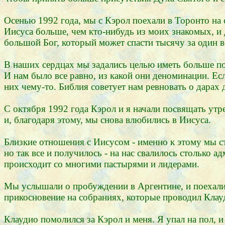
Осенью 1992 года, мы с Кэрол поехали в Торонто на 
Иисуса больше, чем кто-нибудь из моих знакомых, и 
большой Бог, который может спасти тысячу за один 
В наших сердцах мы задались целью иметь больше по
И нам было все равно, из какой они деноминации. Ес
них чему-то. Библия советует нам ревновать о дарах д
С октября 1992 года Кэрол и я начали посвящать утр
и, благодаря этому, мы снова влюбились в Иисуса.
Близкие отношения с Иисусом - именно к этому мы с
но так все и получилось - на нас свалилось столько а
происходит со многими пастырями и лидерами.
Мы услышали о пробуждении в Аргентине, и поехали 
прикосновение на собраниях, которые проводил Клау
Клаудио помолился за Кэрол и меня. Я упал на пол, и