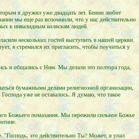
оторым я дружил уже двадцать лет. Бенни любит
рании мы еще раз вспомнили, что у нас действительно
нных к инвалидным коляскам людей.
ласили нескольких гостей выступить в нашей церкви.
ует, я стремился их пригласить, чтобы поучиться у
ись и общались с Ним. Мы делали это полтора года,
иматься бумажными делами религиозной организации,
 Господа уже не оставалось. Я думаю, что такое
ного Божьего помазания. Мы пережили сильное Божье
нтине.
. "Господь, это действительно Ты? Может, я упал