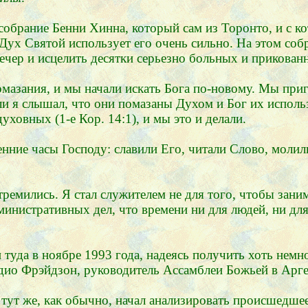
собрание Бенни Хинна, который сам из Торонто, и с к
Дух Святой использует его очень сильно. На этом соб
вечер и исцелить десятки серьезно больных и прикова
мазания, и мы начали искать Бога по-новому. Мы приг
ли я слышал, что они помазаны Духом и Бог их использ
уховных (1-е Кор. 14:1), и мы это и делали.
енние часы Господу: славили Его, читали Слово, молил
тремились. Я стал служителем не для того, чтобы зан
дминистративных дел, что времени ни для людей, ни для
туда в ноябре 1993 года, надеясь получить хоть нем
дио Фрэйдзон, руководитель Ассамблеи Божьей в Арге
 тут же, как обычно, начал анализировать происшедшее