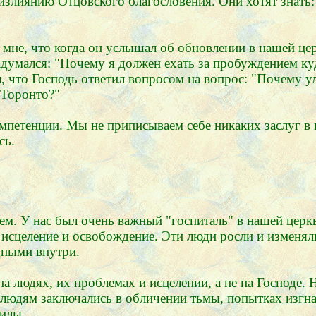
излиянию Отцовского благословения. Они хотят знать:
мне, что когда он услышал об обновлении в нашей цер
адумался: "Почему я должен ехать за пробуждением куд
л, что Господь ответил вопросом на вопрос: "Почему у
 Торонто?"
омпетенции. Мы не приписываем себе никаких заслуг в
сь.
. У нас был очень важный "госпиталь" в нашей церк
 исцеление и освобождение. Эти люди росли и изменял
одными внутри.
а людях, их проблемах и исцелении, а не на Господе. 
дям заключались в обличении тьмы, попытках изгнат
силы.