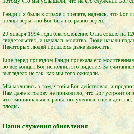
потому что мы услышали, что на его служении Бог си
Рэнди и я были в страхе и трепете, надеясь, что Бог 
полны веры - но Бог был все равно верен.
20 января 1994 года благословение Отца сошло на 12
свидетельство, и началась молитва. Люди начали пада
Некоторых людей пришлось даже выносить.
Еще перед приездом Рэнди приехала его молитвенная 
во все концы. Бог исполнил это видение. За считанны
выглядело не так, как мы того ожидали.
Мы молились о том, чтобы Бог действовал, и предпола
Нам даже в голову не приходило, что Бог устроит огр
что эмоциональные раны, полученные еще в детстве, 
плоды.
Наши служения обновления