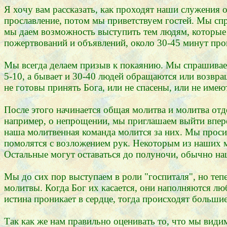
Я хочу вам рассказать, как проходят наши служения 
прославление, потом мы приветствуем гостей. Мы спр
мы даем возможность выступить тем людям, которые х
пожертвований и объявлений, около 30-45 минут про
Мы всегда делаем призыв к покаянию. Мы спрашиваем
5-10, а бывает и 30-40 людей обращаются или возвра
не готовы принять Бога, или не спасены, или не имею
После этого начинается общая молитва и молитва отд
например, о непрощении, мы приглашаем выйти впере
наша молитвенная команда молится за них. Мы просим
помолятся с возложением рук. Некоторым из наших м
Остальные могут оставаться до полуночи, обычно на
Мы до сих пор выступаем в роли "госпиталя", но теп
молитвы. Когда Бог их касается, они наполняются люб
истина проникает в сердце, тогда происходят больши
Так как же нам правильно оценивать то, что мы види