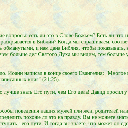
е вопросы: есть ли это в Слове Божьем? Есть ли что-
 раскрывается в Библии? Когда мы спрашиваем, соотве
ь обманутыми, и нам дана Библия, чтобы показывать, к
 чем больше дел Святого Духа мы видим, тем больше у 
ло. Иоанн написал в конце своего Евангелия: "Многое 
написанных книг" (21:25).
 лучше знать Его пути, чем Его дела! Давид просил у
особы поведения наших мужей или жен, родителей или 
определить похоже ли это на правду. Вы не можете зна
тупить - его пути. И тогда вы знаете, что может он сдел