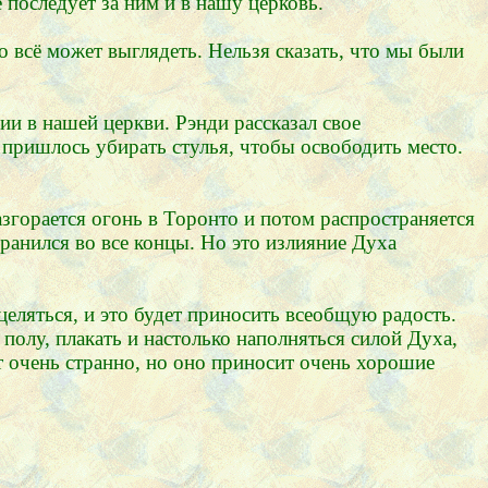
 последует за ним и в нашу церковь.
то всё может выглядеть. Нельзя сказать, что мы были
ии в нашей церкви. Рэнди рассказал свое
м пришлось убирать стулья, чтобы освободить место.
азгорается огонь в Торонто и потом распространяется
транился во все концы. Но это излияние Духа
целяться, и это будет приносить всеобщую радость.
 полу, плакать и настолько наполняться силой Духа,
т очень странно, но оно приносит очень хорошие