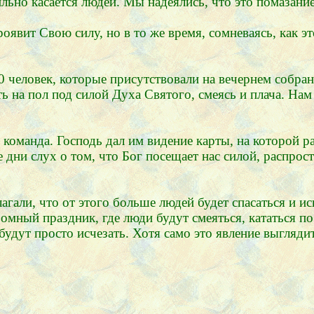
льно касается людей. Мы надеялись, что это помазание
проявит Свою силу, но в то же время, сомневаясь, как э
0 человек, которые присутствовали на вечернем собран
ть на пол под силой Духа Святого, смеясь и плача. На
команда. Господь дал им видение карты, на которой р
е дни слух о том, что Бог посещает нас силой, распрос
гали, что от этого больше людей будет спасаться и ис
омный праздник, где люди будут смеяться, кататься по
будут просто исчезать. Хотя само это явление выгляди