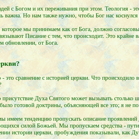
юдей с Богом и их переживания при этом. Теология - э
нь важна. Но нам также нужно, чтобы Бог нас коснулся
 которое мы принимаем как от Бога, должно согласовы
вязывают Писание с тем, что происходит. Это крайне 
м обновлении, от Бога.
еркви?
 - это сравнение с историей церкви. Что происходило
?
что присутствие Духа Святого может вызывать столько 
е было готовой доктрины, объясняющей все это; я не п
мы имеем тенденцию пропускать описание проявлений Д
ющихся силой Божьей. Мы пропускаем средства - пути,
ении истории церкви, пробуждения показывали, как Ду