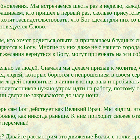
обновления. Мы встречаемся шесть раз в неделю, каждо
ашиваем, кто пришел в первый раз, сколько присутству
отят засвидетельствовать, что Бог сделал для них со 
поведуется Слово.
, кто хочет родиться опыте, и приглашаем блудных с
щаются к Богу. Многие из них даже не с нашего город
т желания вернуться к Богу, могут приезжать на эти со
ельно за людей. Сначала мы делаем призыв к молитве,
д людей, которые борются с непрощением в своем сер
 людей становиться в линии в конце зала и пребывать 
олитвенников нужно утром идти на работу, поэтому он
ши двери не закрываются до часу ночи.
ерь сам Бог действует как Великий Врач. Мы видим, ч
овью, как никогда раньше. К ним приходит свежее откр
е перемены!
м? Давайте рассмотрим это движение Божье с точки зр