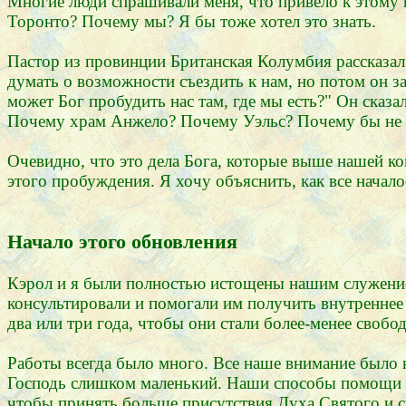
Многие люди спрашивали меня, что привело к этому 
Торонто? Почему мы? Я бы тоже хотел это знать.
Пастор из провинции Британская Колумбия рассказал 
думать о возможности съездить к нам, но потом он з
может Бог пробудить нас там, где мы есть?" Он сказа
Почему храм Анжело? Почему Уэльс? Почему бы не
Очевидно, что это дела Бога, которые выше нашей к
этого пробуждения. Я хочу объяснить, как все начало
Начало этого обновления
Кэрол и я были полностью истощены нашим служением
консультировали и помогали им получить внутреннее
два или три года, чтобы они стали более-менее своб
Работы всегда было много. Все наше внимание было н
Господь слишком маленький. Наши способы помощи лю
чтобы принять больше присутствия Духа Святого и 