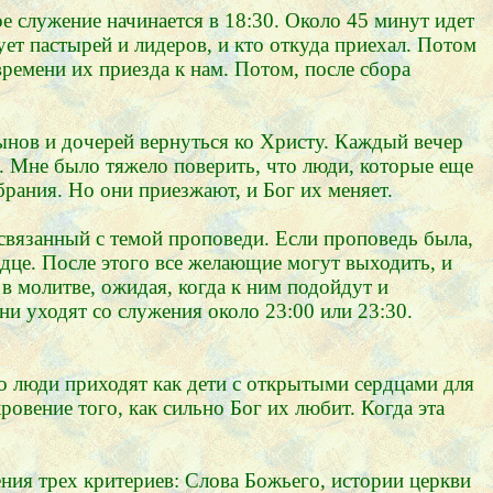
е служение начинается в 18:30. Около 45 минут идет
ет пастырей и лидеров, и кто откуда приехал. Потом
времени их приезда к нам. Потом, после сбора
ынов и дочерей вернуться ко Христу. Каждый вечер
а. Мне было тяжело поверить, что люди, которые еще
брания. Но они приезжают, и Бог их меняет.
 связанный с темой проповеди. Если проповедь была,
дце. После этого все желающие могут выходить, и
в молитве, ожидая, когда к ним подойдут и
и уходят со служения около 23:00 или 23:30.
то люди приходят как дети с открытыми сердцами для
овение того, как сильно Бог их любит. Когда эта
ения трех критериев: Слова Божьего, истории церкви