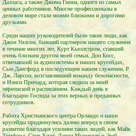
Далласа, а также Джима Гинна, одного из самых
ценных работников. Многие профессионалы в
деловом мире стали моими близкими и дорогими
друзьями.
Среди наших руководителей были такие люди, как
Джон Уилсон, бывший партнером нашего служения
в течение многих лет, Курт Кьеллстром, ставший
очень близким другом моей семьи, Дон Босс,
отвечавший за аудиосистемы в наших крусейдах,
Сью Дангфорд в последующем нашем служении, Р.
Дж. Ларсон, возглавлявший команду безопасности,
и Нэнси Причард, которая следила за моей
перепиской и расписанием. Каждый день я
благодарю Господа за этих верных и преданных
сотрудников.
Работа Христианского центра Орландо и наши
крусейды продвинулись далеко вперед в своем
развитии благодаря усилиям таких людей, как Майк
Томфорд, Стив Хилл, Ларри Муриелло и Эюб