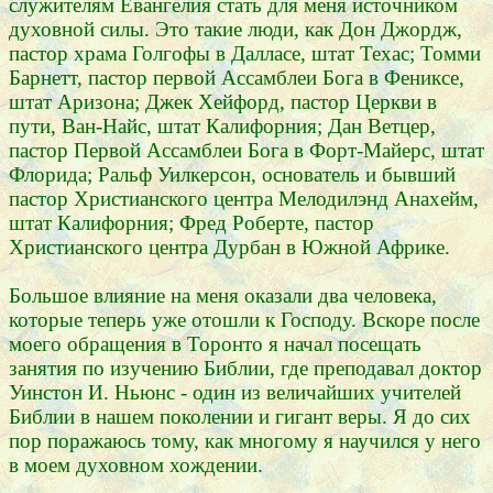
служителям Евангелия стать для меня источником
духовной силы. Это такие люди, как Дон Джордж,
пастор храма Голгофы в Далласе, штат Техас; Томми
Барнетт, пастор первой Ассамблеи Бога в Фениксе,
штат Аризона; Джек Хейфорд, пастор Церкви в
пути, Ван-Найс, штат Калифорния; Дан Ветцер,
пастор Первой Ассамблеи Бога в Форт-Майерс, штат
Флорида; Ральф Уилкерсон, основатель и бывший
пастор Христианского центра Мелодилэнд Анахейм,
штат Калифорния; Фред Роберте, пастор
Христианского центра Дурбан в Южной Африке.
Большое влияние на меня оказали два человека,
которые теперь уже отошли к Господу. Вскоре после
моего обращения в Торонто я начал посещать
занятия по изучению Библии, где преподавал доктор
Уинстон И. Ньюнс - один из величайших учителей
Библии в нашем поколении и гигант веры. Я до сих
пор поражаюсь тому, как многому я научился у него
в моем духовном хождении.