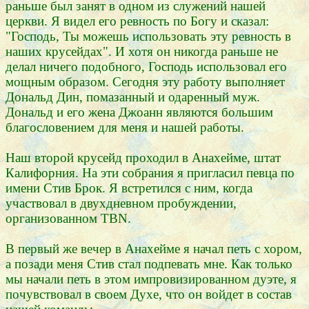
раньше был занят в одном из служений нашей
церкви. Я видел его ревность по Богу и сказал:
"Господь, Ты можешь использовать эту ревность в
наших крусейдах". И хотя он никогда раньше не
делал ничего подобного, Господь использовал его
мощным образом. Сегодня эту работу выполняет
Дональд Дин, помазанный и одаренный муж.
Дональд и его жена Джоанн являются большим
благословением для меня и нашей работы.
Наш второй крусейд проходил в Анахейме, штат
Калифорния. На эти собрания я пригласил певца по
имени Стив Брок. Я встретился с ним, когда
участвовал в двухдневном пробуждении,
организованном TBN.
В первый же вечер в Анахейме я начал петь с хором,
а позади меня Стив стал подпевать мне. Как только
мы начали петь в этом импровизированном дуэте, я
почувствовал в своем Духе, что он войдет в состав