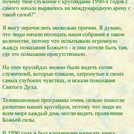
почему твое служение с крусейдами 1990-х годов с
самого начала вырвалось на международную арену с
такой силой?".
Я могу перечислить несколько причин. Я думаю,
что люди начали посещать наши собрания в таком
количестве, потому что испытывали огромную
жажду помазания Божьего - и они хотели быть там,
где это помазание присутствовало.
На этих крусейдах можно было видеть сотни
служителей, которые плакали, затронутые в своих
самых глубоких чувствах, и искали помазания
Святого Духа.
Телевизионные программы очень сильно помогли
развитию наших крусейдов, потому что люди во
всем мире каждый день могли видеть проявление
Божьей силы.
В 1990 году я был вдохновлен написать книгу