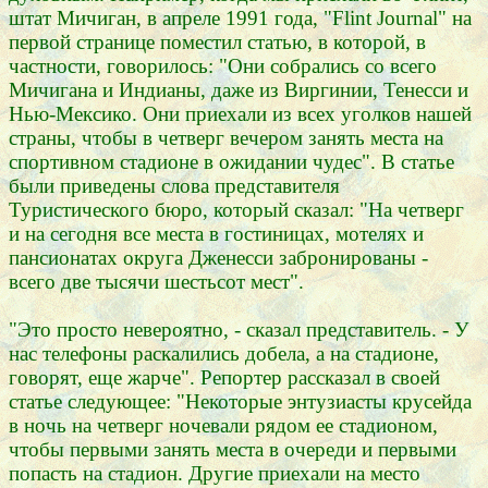
штат Мичиган, в апреле 1991 года, "Flint Journal" на
первой странице поместил статью, в которой, в
частности, говорилось: "Они собрались со всего
Мичигана и Индианы, даже из Виргинии, Тенесси и
Нью-Мексико. Они приехали из всех уголков нашей
страны, чтобы в четверг вечером занять места на
спортивном стадионе в ожидании чудес". В статье
были приведены слова представителя
Туристического бюро, который сказал: "На четверг
и на сегодня все места в гостиницах, мотелях и
пансионатах округа Дженесси забронированы -
всего две тысячи шестьсот мест".
"Это просто невероятно, - сказал представитель. - У
нас телефоны раскалились добела, а на стадионе,
говорят, еще жарче". Репортер рассказал в своей
статье следующее: "Некоторые энтузиасты крусейда
в ночь на четверг ночевали рядом ее стадионом,
чтобы первыми занять места в очереди и первыми
попасть на стадион. Другие приехали на место