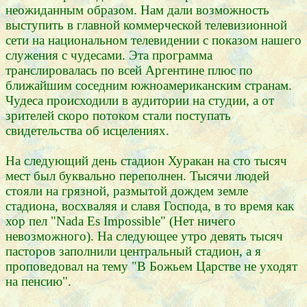
неожиданным образом. Нам дали возможность
выступить в главной коммерческой телевизионной
сети на национальном телевидении с показом нашего
служения с чудесами. Эта программа
транслировалась по всей Аргентине плюс по
ближайшим соседним южноамериканским странам.
Чудеса происходили в аудитории на студии, а от
зрителей скоро потоком стали поступать
свидетельства об исцелениях.
На следующий день стадион Хуракан на сто тысяч
мест был буквально переполнен. Тысячи людей
стояли на грязной, размытой дождем земле
стадиона, восхваляя и славя Господа, в то время как
хор пел "Nada Es Impossible" (Нет ничего
невозможного). На следующее утро девять тысяч
пасторов заполнили центральный стадион, а я
проповедовал на тему "В Божьем Царстве не уходят
на пенсию".