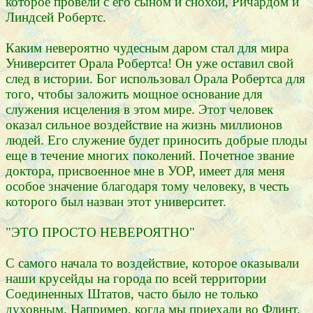
которое провели с его сыном и снохой, Ричардом и
Линдсей Робертс.
Каким невероятно чудесным даром стал для мира
Университет Орала Робертса! Он уже оставил свой
след в истории. Бог использовал Орала Робертса для
того, чтобы заложить мощное основание для
служения исцеления в этом мире. Этот человек
оказал сильное воздействие на жизнь миллионов
людей. Его служение будет приносить добрые плоды
еще в течение многих поколений. Почетное звание
доктора, присвоенное мне в УОР, имеет для меня
особое значение благодаря тому человеку, в честь
которого был назван этот университет.
"ЭТО ПРОСТО НЕВЕРОЯТНО"
С самого начала то воздействие, которое оказывали
наши крусейды на города по всей территории
Соединенных Штатов, часто было не только
духовным. Например, когда мы приехали во Флинт,