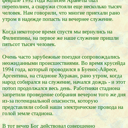
феврале 1992 года Колизей Аранеты был
переполнен, а снаружи стояли еще несколько тысяч
человек. Нам говорили, что многие приехали рано
утром в надежде попасть на вечернее служение.
Когда некоторое время спустя мы вернулись на
Филиппины, на первое же наше служение пришли
пятьсот тысяч человек.
Очень часто зарубежные поездки сопровождались
неожиданными происшествиями. Во время крусейда
1994 года, который проводился в Буенос-Айресе,
Аргентина, на стадионе Хуракан, рано утром, когда
народ собирался на служение, начался дождь - и этот
потоп продолжался весь день. Работники стадиона
запретили проведение собрания вечером того же дня
из-за потенциальной опасности, которую
представляли собой наши электрические провода на
голой земле стадиона.
В тот вечер Бог действовал совершенно