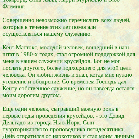
Флеминг.
Совершенно невозможно перечислить всех людей,
которые в течение этих лет помогали
осуществляться нашему служению.
Кент Маттокс, молодой человек, вошедший в наш
штат в 1980-х годах, стал огромной поддержкой для
меня в нашем служении крусейдов. Бог не мог
послать другого, более подходящего для этой цели
человека. Он любил жизнь и знал, когда мне нужно
утешение и ободрение. Со временем Господь дал
Кенту собственное служение, но он навсегда остался
моим дорогим другом.
Еще один человек, сыгравший важную роль в
первые годы проведения крусейдов, - это Дэвид
Дельгадо из города Нью-Йорк. Сын
пуэрториканского проповедника-пятидесятника,
Дейв отвратился от наркотиков и стал моим личным