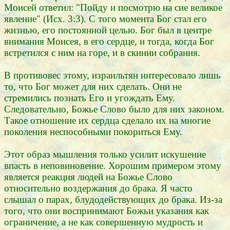
Моисей ответил: "Пойду и посмотрю на сие великое
явление" (Исх. 3:3). С того момента Бог стал его
жизнью, его постоянной целью. Бог был в центре
внимания Моисея, в его сердце, и тогда, когда Бог
встретился с ним на горе, и в скинии собрания.
В противовес этому, израильтян интересовало лишь
то, что Бог может для них сделать. Они не
стремились познать Его и угождать Ему.
Следовательно, Божье Слово было для них законом.
Такое отношение их сердца сделало их на многие
поколения неспособными покориться Ему.
Этот образ мышления только усилит искушение
впасть в неповиновение. Хорошим примером этому
является реакция людей на Божье Слово
относительно воздержания до брака. Я часто
слышал о парах, блудодействующих до брака. Из-за
того, что они воспринимают Божьи указания как
ограничение, а не как совершенную мудрость и