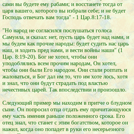
сами вы будете ему рабами; и восстанете тогда от
царя вашего, которого вы избрали себе; и не будет
Господь отвечать вам тогда" - 1 Цар.8:17-18.
"Но народ не согласился послушаться голоса
Самуила, и сказал: нет, пусть царь будет над нами, и
мы будем как прочие народы: будет судить нас царь
наш, и ходить пред нами, и вести войны наши" (1
Цар. 8:19-20). Бог не хотел, чтобы они
уподоблялись всем прочим народам, Он хотел,
чтобы они были Его народом. Они стали роптать и
жаловаться, и Бог дал им то, что им хоте лось, хотя
и знал, что они будут страдать под властью
нечестивых царей. Так впоследствии и произошло.
Следующий пример мы находим в притче о блудном
сыне. Он попросил отца отдать ему причитающуюся
ему часть имения раньше положенного срока. Его
отец знал, что станет с этим богатством, которое он
нажил, когда оно попадет в руки его несерьезного