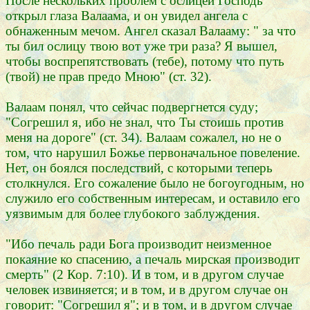
После нескольких проблем с ослицей Господь
открыл глаза Валаама, и он увидел ангела с
обнаженным мечом. Ангел сказал Валааму: " за что
ты бил ослицу твою вот уже три раза? Я вышел,
чтобы воспрепятствовать (тебе), потому что путь
(твой) не прав предо Мною" (ст. 32).
Валаам понял, что сейчас подвергнется суду;
"Согрешил я, ибо не знал, что Ты стоишь против
меня на дороге" (ст. 34). Валаам сожалел, но не о
том, что нарушил Божье первоначальное повеление.
Нет, он боялся последствий, с которыми теперь
столкнулся. Его сожаление было не богоугодным, но
служило его собственным интересам, и оставило его
уязвимым для более глубокого заблуждения.
"Ибо печаль ради Бога производит неизменное
покаяние ко спасению, а печаль мирская производит
смерть" (2 Кор. 7:10). И в том, и в другом случае
человек извиняется; и в том, и в другом случае он
говорит: "Согрешил я"; и в том, и в другом случае