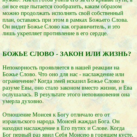
он все еще пытается сообразить, каким образом
можно продолжать исполнять свой собственный
план, оставаясь при этом в рамках Божьего Слова.
Он видит Божье Слово как ограничитель, и это
лишь укрепляет противление в его сердце.
БОЖЬЕ СЛОВО - ЗАКОН ИЛИ ЖИЗНЬ?
Непокорность проявляется в нашей реакции на
Божье Слово. Что оно для нас - наслаждение или
ограничение? Когда змей исказил Божье Слово в
разуме Евы, оно стало законом вместо жизни, и Ева
ослушалась. В результате этого неповиновения она
умерла духовно.
Отношение Моисея к Богу отличало его от
израильского народа. Моисей жаждал Бога. Он
находил наслаждение в Его путях и Слове. Когда
Бог первый раз явил Себя Моисею в горящем кусте,