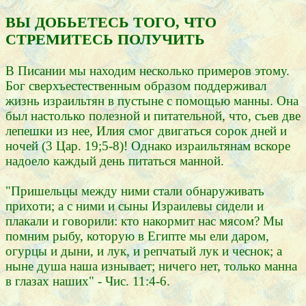
ВЫ ДОБЬЕТЕСЬ ТОГО, ЧТО
СТРЕМИТЕСЬ ПОЛУЧИТЬ
В Писании мы находим несколько примеров этому.
Бог сверхъестественным образом поддерживал
жизнь израильтян в пустыне с помощью манны. Она
был настолько полезной и питательной, что, съев две
лепешки из нее, Илия смог двигаться сорок дней и
ночей (3 Цар. 19;5-8)! Однако израильтянам вскоре
надоело каждый день питаться манной.
"Пришельцы между ними стали обнаруживать
прихоти; а с ними и сыны Израилевы сидели и
плакали и говорили: кто накормит нас мясом? Мы
помним рыбу, которую в Египте мы ели даром,
огурцы и дыни, и лук, и репчатый лук и чеснок; а
ныне душа наша изнывает; ничего нет, только манна
в глазах наших" - Чис. 11:4-6.