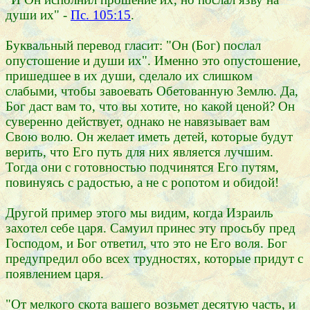
души их" -
Пс. 105:15
.
Буквальный перевод гласит: "Он (Бог) послал
опустошение и души их". Именно это опустошение,
пришедшее в их души, сделало их слишком
слабыми, чтобы завоевать Обетованную Землю. Да,
Бог даст вам то, что вы хотите, но какой ценой? Он
суверенно действует, однако не навязывает вам
Свою волю. Он желает иметь детей, которые будут
верить, что Его путь для них является лучшим.
Тогда они с готовностью подчинятся Его путям,
повинуясь с радостью, а не с ропотом и обидой!
Другой пример этого мы видим, когда Израиль
захотел себе царя. Самуил принес эту просьбу пред
Господом, и Бог ответил, что это не Его воля. Бог
предупредил обо всех трудностях, которые придут с
появлением царя.
"От мелкого скота вашего возьмет десятую часть, и