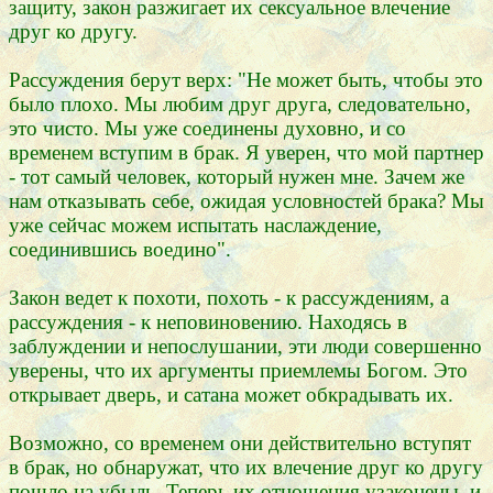
защиту, закон разжигает их сексуальное влечение
друг ко другу.
Рассуждения берут верх: "Не может быть, чтобы это
было плохо. Мы любим друг друга, следовательно,
это чисто. Мы уже соединены духовно, и со
временем вступим в брак. Я уверен, что мой партнер
- тот самый человек, который нужен мне. Зачем же
нам отказывать себе, ожидая условностей брака? Мы
уже сейчас можем испытать наслаждение,
соединившись воедино".
Закон ведет к похоти, похоть - к рассуждениям, а
рассуждения - к неповиновению. Находясь в
заблуждении и непослушании, эти люди совершенно
уверены, что их аргументы приемлемы Богом. Это
открывает дверь, и сатана может обкрадывать их.
Возможно, со временем они действительно вступят
в брак, но обнаружат, что их влечение друг ко другу
пошло на убыль. Теперь их отношения узаконены, и