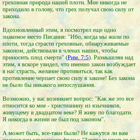
греховная природа нашей плоти. Мне никогда не
приходило в голову, что грех получал свою силу от
закона.
Вдохновленный этим, я посмотрел еще одно
знакомое место Писания: "Ибо, когда мы жили по
плоти, тогда страсти греховные, обнаруживаемые
законом, действовали в членах наших, чтобы
приносить плод смерти" (
Рим. 7:5
). Размышляя над
этим, я вскоре увидел, что именно закон возбуждает
в нас страсть, желание противиться, так как
противление черпает свою силу в законе! Без закона
не было бы никакого непослушания.
Возможно, у вас возникнет вопрос: "Как же это все
относится ко мне - христианину из язычников,
живущему в двадцатом веке? Я живу по благодати.
Я никогда в жизни не был под законом".
А может быть, все-таки были? Не кажутся ли вам
знакомыми следующие фразы: "Завтра выспаться не