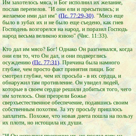
Им захотелось мяса, и Бог исполнил их желание,
послав перепелов. "И они ели и пресытились; и
желаемое ими дал им"
(Пс. 77:29-30)
. "Мясо еще
было в зубах их и не было еще съедено, как гнев
Господень возгорелся на народ, и поразил Господь
народ весьма великою язвою" (Чис. 11:33).
Кто дал им мясо? Бог! Однако Он разгневался, когда
они ели то, что Он дал, и они подверглись
осуждению
(Пс. 77:31)
. Причина была намного
глубже, чем просто факт принятия пищи. Бог
смотрел глубже, чем их просьба - в их сердца, и
обнаружил там противление. Он увидел людей,
которые в своем сердце решили добиться того, чего
им хотелось. Они презрели Божье
сверхъестественное обеспечение, подавшись своим
собственным похотям. За эту просьбу пришлось
заплатить. Похоже, что новая диета пошла на пользу
их плоти, но истощила их души.
"И Он исполнил прошение их, но послал язву на