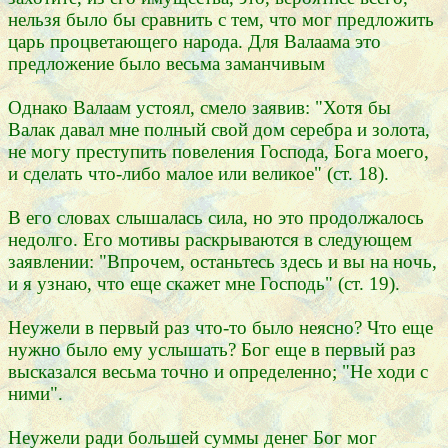
нельзя было бы сравнить с тем, что мог предложить
царь процветающего народа. Для Валаама это
предложение было весьма заманчивым
Однако Валаам устоял, смело заявив: "Хотя бы
Валак давал мне полный свой дом серебра и золота,
не могу преступить повеления Господа, Бога моего,
и сделать что-либо малое или великое" (ст. 18).
В его словах слышалась сила, но это продолжалось
недолго. Его мотивы раскрываются в следующем
заявлении: "Впрочем, останьтесь здесь и вы на ночь,
и я узнаю, что еще скажет мне Господь" (ст. 19).
Неужели в первый раз что-то было неясно? Что еще
нужно было ему услышать? Бог еще в первый раз
высказался весьма точно и определенно; "Не ходи с
ними".
Неужели ради большей суммы денег Бог мог