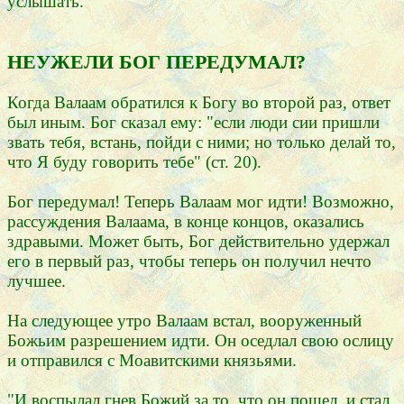
услышать.
НЕУЖЕЛИ БОГ ПЕРЕДУМАЛ?
Когда Валаам обратился к Богу во второй раз, ответ
был иным. Бог сказал ему: "если люди сии пришли
звать тебя, встань, пойди с ними; но только делай то,
что Я буду говорить тебе" (ст. 20).
Бог передумал! Теперь Валаам мог идти! Возможно,
рассуждения Валаама, в конце концов, оказались
здравыми. Может быть, Бог действительно удержал
его в первый раз, чтобы теперь он получил нечто
лучшее.
На следующее утро Валаам встал, вооруженный
Божьим разрешением идти. Он оседлал свою ослицу
и отправился с Моавитскими князьями.
"И воспылал гнев Божий за то, что он пошел, и стал