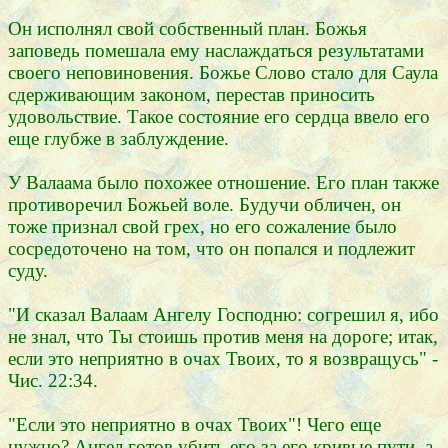
Он исполнял свой собственный план. Божья
заповедь помешала ему наслаждаться результатами
своего неповиновения. Божье Слово стало для Саула
сдерживающим законом, перестав приносить
удовольствие. Такое состояние его сердца ввело его
еще глубже в заблуждение.
У Валаама было похожее отношение. Его план также
противоречил Божьей воле. Будучи обличен, он
тоже признал свой грех, но его сожаление было
сосредоточено на том, что он попался и подлежит
суду.
"И сказал Валаам Ангелу Господню: согрешил я, ибо
не знал, что Ты стоишь против меня на дороге; итак,
если это неприятно в очах Твоих, то я возвращусь" -
Чис. 22:34.
"Если это неприятно в очах Твоих"! Чего еще
нужно? Ангел готов убить его за его кривые пути, а