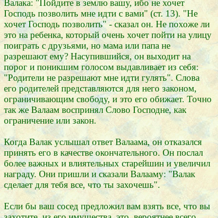
Валака: "Пойдите в землю вашу, ибо не хочет
Господь позволить мне идти с вами" (ст. 13). "Не
хочет Господь позволить" - сказал он. Не похоже ли
это на ребенка, который очень хочет пойти на улицу
поиграть с друзьями, но мама или папа не
разрешают ему? Насупившийся, он выходит на
порог и поникшим голосом выдавливает из себя:
"Родители не разрешают мне идти гулять". Слова
его родителей представляются для него законом,
ограничивающим свободу, и это его обижает. Точно
так же Валаам воспринял Слово Господне, как
ограничение или закон.
Когда Валак услышал ответ Валаама, он отказался
принять его в качестве окончательного. Он послал
более важных и влиятельных старейшин и увеличил
награду. Они пришли и сказали Валааму: "Валак
сделает для тебя все, что ты захочешь".
Если бы ваш сосед предложил вам взять все, что вы
захотите, из его имущества, это, вероятнее всего,