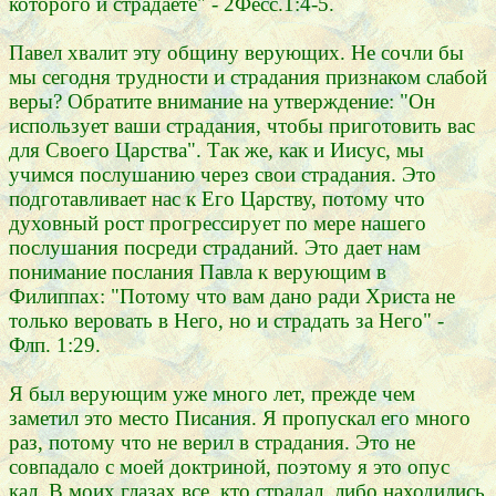
которого и страдаете" - 2Фесс.1:4-5.
Павел хвалит эту общину верующих. Не сочли бы
мы сегодня трудности и страдания признаком слабой
веры? Обратите внимание на утверждение: "Он
использует ваши страдания, чтобы приготовить вас
для Своего Царства". Так же, как и Иисус, мы
учимся послушанию через свои страдания. Это
подготавливает нас к Его Царству, потому что
духовный рост прогрессирует по мере нашего
послушания посреди страданий. Это дает нам
понимание послания Павла к верующим в
Филиппах: "Потому что вам дано ради Христа не
только веровать в Него, но и страдать за Него" -
Флп. 1:29.
Я был верующим уже много лет, прежде чем
заметил это место Писания. Я пропускал его много
раз, потому что не верил в страдания. Это не
совпадало с моей доктриной, поэтому я это опус
кал. В моих глазах все, кто страдал, либо находились