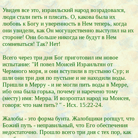
Увидев все это, израильский народ возрадовался,
люди стали петь и плясать. О, какова была их
любовь к Богу и уверенность в Нем теперь, когда
они увидели, как Он могущественно выступил на их
стороне! Они больше никогда не будут в Нем
сомневаться! Так? Нет!
Всего через три дня Бог приготовил им новое
испытание: "И повел Моисей Израильтян от
Чермного моря, и они вступили в пустыню Сур; и
шли они три дня по пустыне и не находили воды.
Пришли в Мерру - и не могли пить воды в Мерре,
ибо она была горька, почему и наречено тому
(месту) имя: Мерра. И возроптал народ на Моисея,
говоря: что нам пить? " - Исх. 15:22-24.
Жалобы - это форма бунта. Жалобщики ропщут, что
Божий путь - неправильный, что Его обеспечения
недостаточно. Прошло всего три дня с тех пор, как