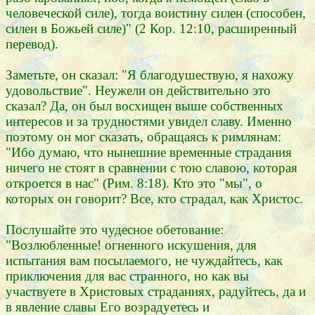
человеческой силе), тогда воистину силен (способен,
силен в Божьей силе)" (2 Кор. 12:10, расширенный
перевод).
Заметьте, он сказал: "Я благодушествую, я нахожу
удовольствие". Неужели он действительно это
сказал? Да, он был восхищен выше собственных
интересов и за трудностями увидел славу. Именно
поэтому он мог сказать, обращаясь к римлянам:
"Ибо думаю, что нынешние временные страдания
ничего не стоят в сравнении с тою славою, которая
откроется в нас" (Рим. 8:18). Кто это "мы", о
которых он говорит? Все, кто страдал, как Христос.
Послушайте это чудесное обетование:
"Возлюбленные! огненного искушения, для
испытания вам посылаемого, не чуждайтесь, как
приключения для вас странного, но как вы
участвуете в Христовых страданиях, радуйтесь, да и
в явление славы Его возрадуетесь и