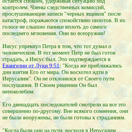
остается спокоен, удерживая ситуацию под
контролем. Члены следственных комиссий,
прослушивающие записи "черных ящиков" после
катастроф, поражаются спокойствию пилотов. В их
голосе не слышно паники вплоть до самого
последнего мгновения. Они во всеоружии!
Иисус упрекнул Петра в том, что тот думал о
человеческом. В тот момент Петр не был готов
страдать, а Иисус был. Это подтверждается в
Евангелии от Луки 9:51
: "Когда же приближались
дни взятия Его от мира. Он восхотел идти в
Иерусалим". Он не отклонился от Своего пути
послушания. В Своем решении Он был
непоколебим.
Его двенадцать последователей смотрели на все это
совершенно по-другому. Вне всякого сомнения, они
не были вооружены, не были готовы к страданиям.
"Когда были они на пути, восходя в Иерусалим,