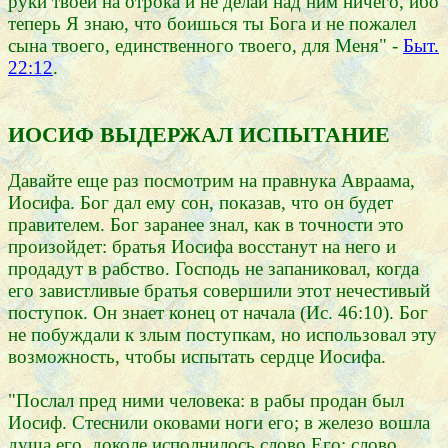
руки твоей на отрока и не делай над ним ничего, ибо
теперь Я знаю, что боишься ты Бога и не пожалел
сына твоего, единственного твоего, для Меня" -
Быт.
22:12
.
ИОСИФ ВЫДЕРЖАЛ ИСПЫТАНИЕ
Давайте еще раз посмотрим на правнука Авраама,
Иосифа. Бог дал ему сон, показав, что он будет
правителем. Бог заранее знал, как в точности это
произойдет: братья Иосифа восстанут на него и
продадут в рабство. Господь не запаниковал, когда
его завистливые братья совершили этот нечестивый
поступок. Он знает конец от начала (Ис. 46:10). Бог
не побуждали к злым поступкам, но использовал эту
возможность, чтобы испытать сердце Иосифа.
"Послал пред ними человека: в рабы продан был
Иосиф. Стеснили оковами ноги его; в железо вошла
душа его, доколе исполнилось слово Его: слово