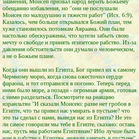
знамений, Моисей призвал народ верить Божьему
обещанию избавления, но "они не послушали
Моисея по малодушию и тяжести работ" (Исх. 6:9).
Казалось, чем больше открывался Божий план, тем
хуже становилось потомкам Авраама. Они были
настолько обескуражены, что хотели забыть свою
мечту о свободе и принять египетское рабство. Из-за
давления обстоятельств они думали о человеческом,
а не о Божьем плане.
Когда они вышли из Египта, Бог привел их к самому
Чермному морю, когда снова ожесточил сердце
фараона, и тот отправился в погоню. Теперь перед
ними было море, а позади - огромная армия, готовая
с ними разделаться. Посмотрите на реакцию
израильтян "И сказали Моисею: разве нет гробов в
Египте, что ты привел нас умирать в пустыне? что
это ты сделал с нами, выведя нас из Египта? Не это
ли самое говорили мы тебе в Египте, сказано: оставь
нас, пусть мы работаем Египтянам? Ибо лучше быть
нам в рабстве у Египтян, нежели умереть в пустыне"