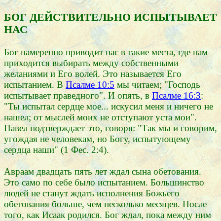
БОГ ДЕЙСТВИТЕЛЬНО ИСПЫТЫВАЕТ
НАС
Бог намеренно приводит нас в такие места, где нам
приходится выбирать между собственными
желаниями и Его волей. Это называется Его
испытанием. В
Псалме 10:5
мы читаем; "Господь
испытывает праведного". И опять, в
Псалме 16:3
:
"Ты испытал сердце мое... искусил меня и ничего не
нашел; от мыслей моих не отступают уста мои".
Павел подтверждает это, говоря: "Так мы и говорим,
угождая не человекам, но Богу, испытующему
сердца наши" (1 Фес. 2:4).
Авраам двадцать пять лет ждал сына обетования.
Это само по себе было испытанием. Большинство
людей не станут ждать исполнения Божьего
обетования больше, чем несколько месяцев. После
того, как Исаак родился. Бог ждал, пока между ним