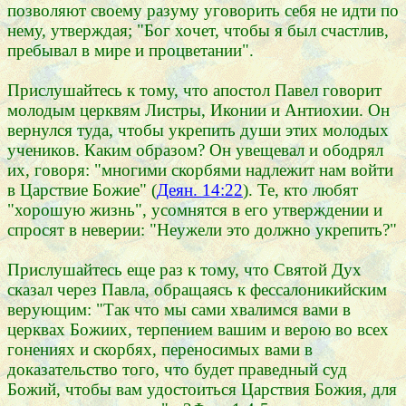
позволяют своему разуму уговорить себя не идти по
нему, утверждая; "Бог хочет, чтобы я был счастлив,
пребывал в мире и процветании".
Прислушайтесь к тому, что апостол Павел говорит
молодым церквям Листры, Иконии и Антиохии. Он
вернулся туда, чтобы укрепить души этих молодых
учеников. Каким образом? Он увещевал и ободрял
их, говоря: "многими скорбями надлежит нам войти
в Царствие Божие" (
Деян. 14:22
). Те, кто любят
"хорошую жизнь", усомнятся в его утверждении и
спросят в неверии: "Неужели это должно укрепить?"
Прислушайтесь еще раз к тому, что Святой Дух
сказал через Павла, обращаясь к фессалоникийским
верующим: "Так что мы сами хвалимся вами в
церквах Божиих, терпением вашим и верою во всех
гонениях и скорбях, переносимых вами в
доказательство того, что будет праведный суд
Божий, чтобы вам удостоиться Царствия Божия, для