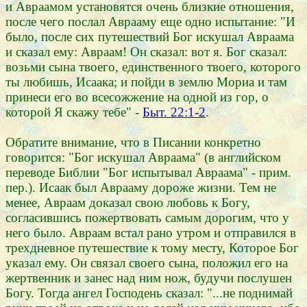
и Авраамом установятся очень близкие отношения,
после чего послал Аврааму еще одно испытание: "И
было, после сих путешествий Бог искушал Авраама
и сказал ему: Авраам! Он сказал: вот я. Бог сказал:
возьми сына твоего, единственного твоего, которого
ты любишь, Исаака; и пойди в землю Мориа и там
принеси его во всесожжение на одной из гор, о
которой Я скажу тебе" -
Быт. 22:1-2
.
Обратите внимание, что в Писании конкретно
говорится: "Бог искушал Авраама" (в английском
переводе Библии "Бог испытывал Авраама" - прим.
пер.). Исаак был Аврааму дороже жизни. Тем не
менее, Авраам доказал свою любовь к Богу,
согласившись пожертвовать самым дорогим, что у
него было. Авраам встал рано утром и отправился в
трехдневное путешествие к тому месту, Которое Бог
указал ему. Он связал своего сына, положил его на
жертвенник и занес над ним нож, будучи послушен
Богу. Тогда ангел Господень сказал: "...не поднимай