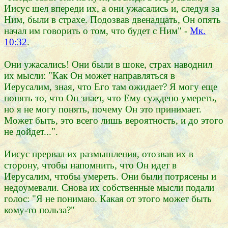
Иисус шел впереди их, а они ужасались и, следуя за
Ним, были в страхе. Подозвав двенадцать, Он опять
начал им говорить о том, что будет с Ним" -
Мк.
10:32
.
Они ужасались! Они были в шоке, страх наводнил
их мысли: "Как Он может направляться в
Иерусалим, зная, что Его там ожидает? Я могу еще
понять то, что Он знает, что Ему суждено умереть,
но я не могу понять, почему Он это принимает.
Может быть, это всего лишь вероятность, и до этого
не дойдет...".
Иисус прервал их размышления, отозвав их в
сторону, чтобы напомнить, что Он идет в
Иерусалим, чтобы умереть. Они были потрясены и
недоумевали. Снова их собственные мысли подали
голос: "Я не понимаю. Какая от этого может быть
кому-то польза?"