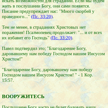
искать возможностей для страданий. Если мы будем
жить в послушании Богу, они сами появятся.
Писание предупреждает нас: "Много скорбей у
праведного..."
(Пс. 33:20)
.
Тем не менее, в страданиях Христовых нет
поражения! Псалмопевец продолжает: "... и от всех
их избавит его Господь"
(Пс. 33:20)
.
Павел подтвердил это; "Благодарение Богу,
даровавшему нам победу Господом нашим Иисусом
Христом!"
"Благодарение Богу, даровавшему нам победу
Господом нашим Иисусом Христом! " - 1 Кор.
15:57.
ВООРУЖИТЕСЬ
Послушание Богу часто не будет баловать нашу