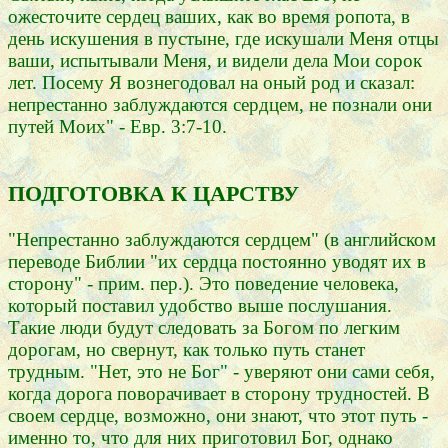
ожесточите сердец ваших, как во время ропота, в
день искушения в пустыне, где искушали Меня отцы
ваши, испытывали Меня, и видели дела Мои сорок
лет. Посему Я вознегодовал на оный род и сказал:
непрестанно заблуждаются сердцем, не познали они
путей Моих" - Евр. 3:7-10.
ПОДГОТОВКА К ЦАРСТВУ
"Непрестанно заблуждаются сердцем" (в английском
переводе Библии "их сердца постоянно уводят их в
сторону" - прим. пер.). Это поведение человека,
который поставил удобство выше послушания.
Такие люди будут следовать за Богом по легким
дорогам, но свернут, как только путь станет
трудным. "Нет, это не Бог" - уверяют они сами себя,
когда дорога поворачивает в сторону трудностей. В
своем сердце, возможно, они знают, что этот путь -
именно то, что для них приготовил Бог, однако