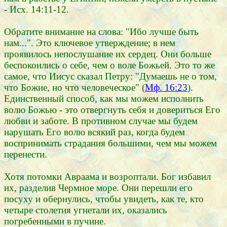
- Исх. 14:11-12.
Обратите внимание на слова: "Ибо лучше быть
нам...". Это ключевое утверждение; в нем
проявилось непослушание их сердец. Они больше
беспокоились о себе, чем о воле Божьей. Это то же
самое, что Иисус сказал Петру: "Думаешь не о том,
что Божие, но что человеческое" (
Мф. 16:23
).
Единственный способ, как мы можем исполнить
волю Божью - это отвергнуть себя и довериться Его
любви и заботе. В противном случае мы будем
нарушать Его волю всякий раз, когда будем
воспринимать страдания большими, чем мы можем
перенести.
Хотя потомки Авраама и возроптали. Бог избавил
их, разделив Чермное море. Они перешли его
посуху и обернулись, чтобы увидеть, как те, кто
четыре столетия угнетали их, оказались
погребенными в пучине.