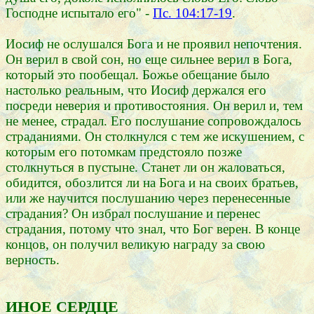
Господне испытало его" -
Пс. 104:17-19
.
Иосиф не ослушался Бога и не проявил непочтения.
Он верил в свой сон, но еще сильнее верил в Бога,
который это пообещал. Божье обещание было
настолько реальным, что Иосиф держался его
посреди неверия и противостояния. Он верил и, тем
не менее, страдал. Его послушание сопровождалось
страданиями. Он столкнулся с тем же искушением, с
которым его потомкам предстояло позже
столкнуться в пустыне. Станет ли он жаловаться,
обидится, обозлится ли на Бога и на своих братьев,
или же научится послушанию через перенесенные
страдания? Он избрал послушание и перенес
страдания, потому что знал, что Бог верен. В конце
концов, он получил великую награду за свою
верность.
ИНОЕ СЕРДЦЕ