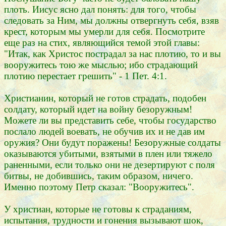
плоть. Иисус ясно дал понять: для того, чтобы
следовать за Ним, мы должны отвергнуть себя, взяв
крест, которым мы умерли для себя. Посмотрите
еще раз на стих, являющийся темой этой главы:
"Итак, как Христос пострадал за нас плотию, то и вы
вооружитесь тою же мыслью; ибо страдающий
плотию перестает грешить" - 1 Пет. 4:1.
Христианин, который не готов страдать, подобен
солдату, который идет на войну безоружным!
Можете ли вы представить себе, чтобы государство
послало людей воевать, не обучив их и не дав им
оружия? Они будут поражены! Безоружные солдаты
оказываются убитыми, взятыми в плен или тяжело
раненными, если только они не дезертируют с поля
битвы, не добившись, таким образом, ничего.
Именно поэтому Петр сказал: "Вооружитесь".
У христиан, которые не готовы к страданиям,
испытания, трудности и гонения вызывают шок,