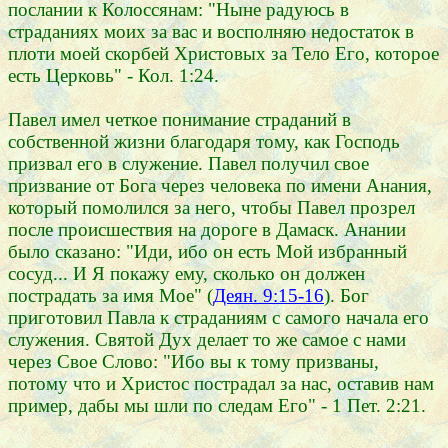
послании к Колоссянам: "Ныне радуюсь в
страданиях моих за вас и восполняю недостаток в
плоти моей скорбей Христовых за Тело Его, которое
есть Церковь" - Кол. 1:24.
Павел имел четкое понимание страданий в
собственной жизни благодаря тому, как Господь
призвал его в служение. Павел получил свое
призвание от Бога через человека по имени Анания,
который помолился за него, чтобы Павел прозрел
после происшествия на дороге в Дамаск. Анании
было сказано: "Иди, ибо он есть Мой избранный
сосуд... И Я покажу ему, сколько он должен
пострадать за имя Мое" (
Деян. 9:15-16
). Бог
приготовил Павла к страданиям с самого начала его
служения. Святой Дух делает то же самое с нами
через Свое Слово: "Ибо вы к тому призваны,
потому что и Христос пострадал за нас, оставив нам
пример, дабы мы шли по следам Его" - 1 Пет. 2:21.