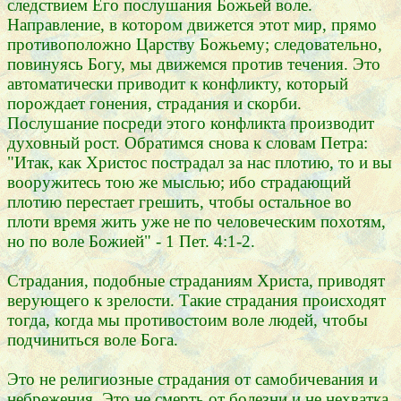
следствием Его послушания Божьей воле.
Направление, в котором движется этот мир, прямо
противоположно Царству Божьему; следовательно,
повинуясь Богу, мы движемся против течения. Это
автоматически приводит к конфликту, который
порождает гонения, страдания и скорби.
Послушание посреди этого конфликта производит
духовный рост. Обратимся снова к словам Петра:
"Итак, как Христос пострадал за нас плотию, то и вы
вооружитесь тою же мыслью; ибо страдающий
плотию перестает грешить, чтобы остальное во
плоти время жить уже не по человеческим похотям,
но по воле Божией" - 1 Пет. 4:1-2.
Страдания, подобные страданиям Христа, приводят
верующего к зрелости. Такие страдания происходят
тогда, когда мы противостоим воле людей, чтобы
подчиниться воле Бога.
Это не религиозные страдания от самобичевания и
небрежения. Это не смерть от болезни и не нехватка