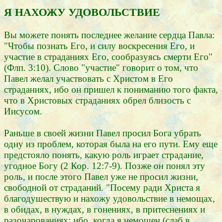
Я НАХОЖУ УДОВОЛЬСТВИЕ
Вы можете понять последнее желание сердца Павла:
"Чтобы познать Его, и силу воскресения Его, и
участие в страданиях Его, сообразуясь смерти Его"
(Флп. 3:10). Слово "участие" говорит о том, что
Павел желал участвовать с Христом в Его
страданиях, ибо он пришел к пониманию того факта,
что в Христовых страданиях обрел близость с
Иисусом.
Раньше в своей жизни Павел просил Бога убрать
одну из проблем, которая была на его пути. Ему еще
предстояло понять, какую роль играет страдание,
угодное Богу (2 Кор. 12:7-9). Позже он понял эту
роль, и после этого Павел уже не просил жизни,
свободной от страданий. "Посему ради Христа я
благодушествую и нахожу удовольствие в немощах,
в обидах, в нуждах, в гонениях, в притеснениях и
разочарованиях; ибо, когда я немощен (слаб в