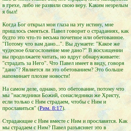
в грехе, либо не развили свою веру. Каким незрелым
я был!
Когда Бог открыл мои глаза на эту истину, мне
пришлось смеяться. Павел говорит о страданиях, как
будто это что-то весьма почетное или обетованное.
"Потому что вам дано...". Вы думаете: "Какое же
чудесное благословение мне дано?" В восхищении
вы продолжаете читать, но вдруг обнаруживаете:
"страдать за Него". Что Павел имеет в виду, говоря
"дано"? Является ли это обетованием? Это больше
напоминает плохие новости!
На самом деле, однако, это обетование, потому что
мы "наследники Божий, сонаследники же Христу,
если только с Ним страдаем, чтобы с Ним и
прославиться" (
Рим. 8:17
).
Страдающие с Ним вместе с Ним и прославятся. Как
мы страдаем с Ним? Павел разъясняет это в