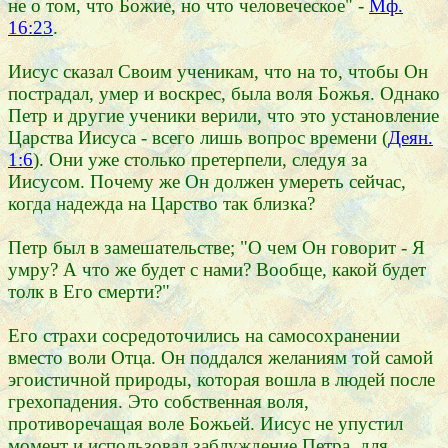
не о том, что Божие, но что человеческое" -
Мф.
16:23
.
Иисус сказал Своим ученикам, что на то, чтобы Он
пострадал, умер и воскрес, была воля Божья. Однако
Петр и другие ученики верили, что это установление
Царства Иисуса - всего лишь вопрос времени (
Деян.
1:6
). Они уже столько претерпели, следуя за
Иисусом. Почему же Он должен умереть сейчас,
когда надежда на Царство так близка?
Петр был в замешательстве; "О чем Он говорит - Я
умру? А что же будет с нами? Вообще, какой будет
толк в Его смерти?"
Его страхи сосредоточились на самосохранении
вместо воли Отца. Он поддался желаниям той самой
эгоистичной природы, которая вошла в людей после
грехопадения. Это собственная воля,
противоречащая воле Божьей. Иисус не упустил
момент и использовал заблуждение Петра, для