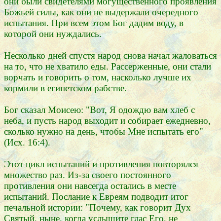
они были свидетелями могущественного проявления
Божьей силы, как они не выдержали очередного
испытания. При всем этом Бог дадим воду, в
которой они нуждались.
Несколько дней спустя народ снова начал жаловаться
на то, что не хватило еды. Рассерженные, они стали
ворчать и говорить о том, насколько лучше их
кормили в египетском рабстве.
Бог сказал Моисею: "Вот, Я одождю вам хлеб с
неба, и пусть народ выходит и собирает ежедневно,
сколько нужно на день, чтобы Мне испытать его"
(Исх. 16:4).
Этот цикл испытаний и противления повторялся
множество раз. Из-за своего постоянного
противления они навсегда остались в месте
испытаний. Послание к Евреям подводит итог
печальной истории: "Почему, как говорит Дух
Святый, ныне, когда услышите глас Его, не