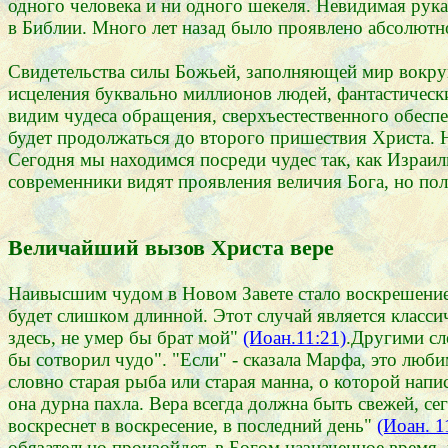
одного человека и ни одного шекеля. Невидимая рука
в Библии. Много лет назад было проявлено абсолютн
Свидетельства силы Божьей, заполняющей мир вокруг
исцеления буквально миллионов людей, фантастически
видим чудеса обращения, сверхъестественного обеспе
будет продолжаться до второго пришествия Христа. Н
Сегодня мы находимся посреди чудес так, как Израил
современники видят проявления величия Бога, но пол
Величайший вызов Христа вере
Наивысшим чудом в Новом Завете стало воскрешение Л
будет слишком длинной. Этот случай является класси
здесь, не умер бы брат мой"
(Иоан.11:21)
.Другими сл
бы сотворил чудо". "Если" - сказала Марфа, это люби
словно старая рыба или старая манна, о которой напи
она дурна пахла. Вера всегда должна быть свежей, се
воскреснет в воскресение, в последний день"
(Иоан. 1
обязательно произойдет, в Богом назначенное время, 