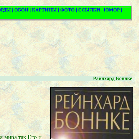
Райнхард Боннке
я мира так Его и