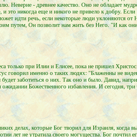
. Неверие - древнее качество. Оно не обладает мудро
, и это никогда еще и никого не привело к добру. Если 
жет идти речь, если некоторые люди уклоняются от Не
им путем, Он позволит нам жить без Него. "И как они 
са только при Илии и Елисее, пока не пришел Христос
сус говорил именно о таких людях: "Блаженны не вид
и будет заботиться о них. Так оно и было. Давид, напр
м ожидании Божественного избавления. И сегодня, три 
иких делах, которые Бог творил для Израиля, когда вы
отни лет не утратила своего могущества. Бог почтил ег