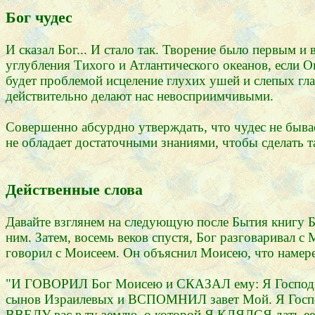
Бог чудес
И сказал Бог... И стало так. Творение было первым и
углубления Тихого и Атлантического океанов, если 
будет проблемой исцеление глухих ушей и слепых г
действительно делают нас невосприимчивыми.
Совершенно абсурдно утверждать, что чудес не бывае
не обладает достаточными знаниями, чтобы сделать т
Действенные слова
Давайте взглянем на следующую после Бытия книгу Б
ним. Затем, восемь веков спустя, Бог разговаривал с
говорил с Моисеем. Он объяснил Моисею, что намерен
"И ГОВОРИЛ Бог Моисею и СКАЗАЛ ему: Я Господь
сынов Израилевых и ВСПОМНИЛ завет Мой. Я Госп
ВВЕДУ вас в ту землю, о которой Я КЛЯЛСЯ дать ее А