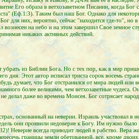
итие Его образа в ветхозаветном Писании, когда Бог 
ста" (Еф.1:3). Таким был наш Бог. Однако для некото
ог для них, вероятно, сейчас "находится где-то", но
ыл вознесен на небо и на этом завершил Свое земное сл
принимая никаких активных действий.
т убрать из Библии Бога. Но с тех пор, как в мир приш
его дня. Этот автор исписал триста сорок восемь стран
будь думает, что Бог отстранился от мира людей или во
амного более великими, чем ветхозаветные чудеса. Он
не делал даже во времена Моисея. Бог сотрясает народ
страх, основанный на неверии. Израиль участвовал в ис
 недель они проявили недоверие к Богу. Им нужно было
32)! Неверие всегда приводит людей в рабство. Вера же
пересечь границы земли обетованной, все, кроме двоих