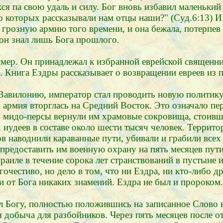
я па свою удаль и силу. Бог вновь избавил маленький 
, о которых рассказывали нам отцы наши?" (Суд.6:13) 
розную армию того времени, и она бежала, потерпев т
еон знал лишь Бога прошлого.
ер. Он принадлежал к избранной еврейской священниче
 Книга Ездры рассказывает о возвращении евреев из п
Вавилонию, император стал проводить новую политику
я армия вторглась на Средний Восток. Это означало пе
 мидо-персы вернули им храмовые сокровища, стоивши
иудеев в составе около шести тысяч человек. Террито
ов наводнили караванные пути, убивали и грабили всех
предоставить им военную охрану на пять месяцев пути
раиле в течение сорока лет странствований в пустыне 
гочестиво, но дело в том, что ни Ездра, ни кто-либо 
и от Бога никаких знамений. Ездра не был и пророком.
л Богу, полностью положившись на записанное Слово в
я добыча для разбойников. Через пять месяцев после о