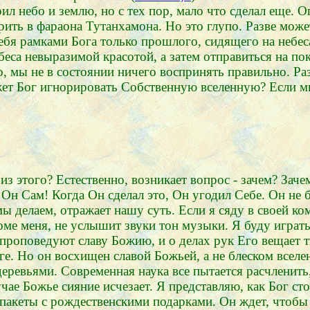
л небо и землю, но с тех пор, мало что сделал еще. 
ить в фараона Тутанхамона. Но это глупо. Разве може
бя рамками Бога только прошлого, сидящего на небе
еса невыразимой красотой, а затем отправиться на пок
о, мы не в состоянии ничего воспринять правильно. Р
ожет Бог игнорировать Собственную вселенную? Если 
 из этого? Естественно, возникает вопрос - зачем? Заче
 Он Сам! Когда Он сделал это, Он угодил Себе. Он не 
мы делаем, отражает нашу суть. Если я сяду в своей ком
роме меня, не услышит звуки тон музыки. Я буду играт
проповедуют славу Божию, и о делах рук Его вещает т
ге. Но он восхищен славой Божьей, а не блеском вселен
деревьями. Современная наука все пытается расчленить
ае Божье сияние исчезает. Я представляю, как Бог сто
пакеты с рождественскими подарками. Он ждет, чтобы 