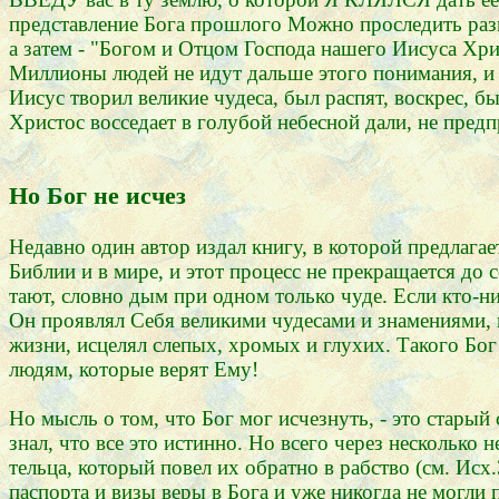
представление Бога прошлого Можно проследить разв
а затем - "Богом и Отцом Господа нашего Иисуса Хри
Миллионы людей не идут дальше этого понимания, и Б
Иисус творил великие чудеса, был распят, воскрес, б
Христос восседает в голубой небесной дали, не пред
Но Бог не исчез
Недавно один автор издал книгу, в которой предлагае
Библии и в мире, и этот процесс не прекращается до с
тают, словно дым при одном только чуде. Если кто-ни
Он проявлял Себя великими чудесами и знамениями, н
жизни, исцелял слепых, хромых и глухих. Такого Бог 
людям, которые верят Ему!
Но мысль о том, что Бог мог исчезнуть, - это старый 
знал, что все это истинно. Но всего через несколько
тельца, который повел их обратно в рабство (см. Исх.
паспорта и визы веры в Бога и уже никогда не могли 