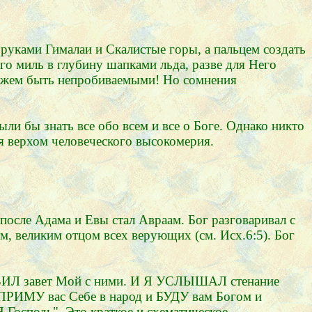
и руками Гималаи и Скалистые горы, а пальцем создать
о миль в глубину шапками льда, разве для Него
можем быть непробиваемыми! Но сомнения
ли бы знать все обо всем и все о Боге. Однако никто
ся верхом человеческого высокомерия.
осле Адама и Евы стал Авраам. Бог разговаривал с
ом, великим отцом всех верующих (см. Исх.6:5). Бог
ВИЛ завет Мой с ними. И Я УСЛЫШАЛ стенание
РИМУ вас Себе в народ и БУДУ вам Богом и
 Господь". Это краткое и схематическое