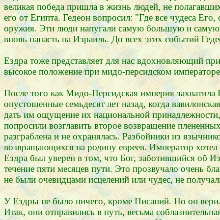
великая победа пришла в жизнь людей, не полагавшихс
его от Египта. Гедеон вопросил: "Где все чудеса Его
оружия. Эти люди напугали самую большую и самую г
вновь напасть на Израиль. До всех этих событий Гед
Ездра тоже представляет для нас вдохновляющий прим
высокое положение при мидо-персидском императоре.
После того как Мидо-Персидская империя захватила 
опустошенные семьдесят лет назад, когда вавилонска
дать им ощущение их национальной принадлежности,
попросили возглавить второе возвращение плененных 
разграблена и не охранялась. Разбойники из язычник
возвращающихся на родину евреев. Император хотел 
Ездра был уверен в том, что Бог, заботившийся об Из
течение пяти месяцев пути. Это прозвучало очень бла
не были очевидцами исцелений или чудес, не получал
У Ездры не было ничего, кроме Писаний. Но он вери
Итак, они отправились в путь, весьма соблазнительна