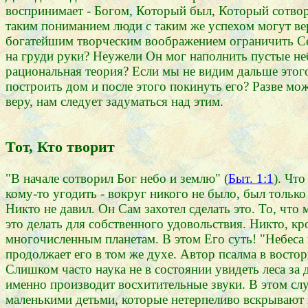
воспринимает - Богом, Который был, Который сотвори
таким пониманием люди с таким же успехом могут вер
богатейшим творческим воображением ограничить Се
на груди руки? Неужели Он мог наполнить пустые неб
рациональная теория? Если мы не видим дальше этог
построить дом и после этого покинуть его? Разве м
веру, нам следует задуматься над этим.
Тот, Кто творит
"В начале сотворил Бог небо и землю" (
Быт. 1:1
). Что
кому-то угодить - вокруг никого не было, был только
Никто не давил. Он Сам захотел сделать это. То, что 
это делать для собственного удовольствия. Никто, к
многочисленным планетам. В этом Его суть! "Небеса 
продолжает его в том же духе. Автор псалма в востор
Слишком часто наука не в состоянии увидеть леса за 
именно производит восхитительные звуки. В этом случ
маленькими детьми, которые нетерпеливо вскрывают 