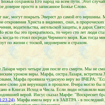
 Божья сохраняла Его народ на всем пути. Этот случа
ое доверие просто в записанное Божье Слово.
 нас, могут покрыть Эверест до самой его вершины. 
е откровения Христа в видениях, снах, в пророческих
чения, водительства, ангельской защиты, в дарах Свят
о если бы это прекратилось, то через сто лет люди ст
ь когда-то стоял посреди Чермного моря. Как тогда мн
зут по жизни с тоской, недоверием и страхом.
азаря через четыре дня после его смерти. Мы не сможе
ческим уроком веры. Марфа, сестра Лазаря, встретила
овами, Марфа проявила чудесную веру во ВЧЕРА: "Если
мое слово для верующих в прошлое. Вчера могло бы пр
сано в Книгах Исход и Числа. Если люди оставляли ман
годняшней верой. Иисус сказал Марфе: "Воскреснет бра
1:23,24)
. Марфа имела веру и в ЗАВТРА - в последний д
когда обстоятельства изменятся.