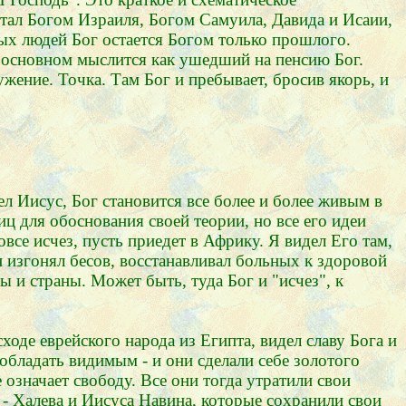
стал Богом Израиля, Богом Самуила, Давида и Исаии,
рых людей Бог остается Богом только прошлого.
 в основном мыслится как ушедший на пенсию Бог.
ужение. Точка. Там Бог и пребывает, бросив якорь, и
ел Иисус, Бог становится все более и более живым в
иц для обоснования своей теории, но все его идеи
все исчез, пусть приедет в Африку. Я видел Его там,
 изгонял бесов, восстанавливал больных к здоровой
ы и страны. Может быть, туда Бог и "исчез", к
ходе еврейского народа из Египта, видел славу Бога и
 обладать видимым - и они сделали себе золотого
 означает свободу. Все они тогда утратили свои
 - Халева и Иисуса Навина, которые сохранили свои