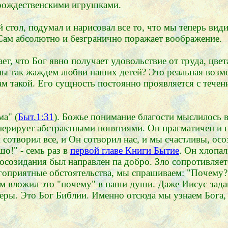
ь рождественскими игрушками.
 стол, подумал и нарисовал все то, что мы теперь ви
ам абсолютно и безгранично поражает воображение.
т, что Бог явно получает удовольствие от труда, цвет
 мы так жаждем любви наших детей? Это реальная воз
м такой. Его сущность постоянно проявляется с течени
ма" (
Быт.1:31
). Божье понимание благости мыслилось 
ерирует абстрактными понятиями. Он прагматичен и пр
 сотворил все, и Он сотворил нас, и мы счастливы, осо
о!" - семь раз в
первой главе Книги Бытие
. Он хлопал
росозидания был направлен па добро. Зло сопротивляетс
лагоприятные обстоятельства, мы спрашиваем: "Почему?
ам вложил это "почему" в наши души. Даже Иисус зад
 веры. Это Бог Библии. Именно отсюда мы узнаем Бога