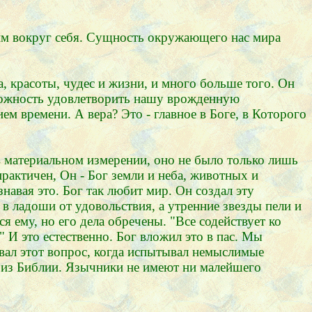
дим вокруг себя. Сущность окружающего нас мира
а, красоты, чудес и жизни, и много больше того. Он
можность удовлетворить нашу врожденную
ем времени. А вера? Это - главное в Боге, в Которого
в материальном измерении, оно не было только лишь
актичен, Он - Бог земли и неба, животных и
знавая это. Бог так любит мир. Он создал эту
 в ладоши от удовольствия, а утренние звезды пели и
я ему, но его дела обречены. "Все содействует ко
" И это естественно. Бог вложил это в пас. Мы
авал этот вопрос, когда испытывал немыслимые
, из Библии. Язычники не имеют ни малейшего