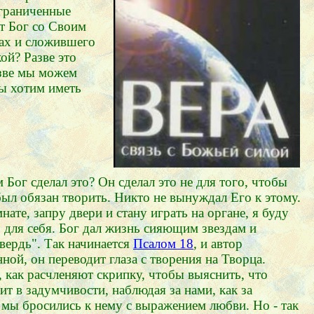
Ограниченные
т Бог со Своим
сах и сложившего
ой? Разве это
азве мы можем
мы хотим иметь
м Бог сделал это? Он сделал это не для того, чтобы
был обязан творить. Никто не вынуждал Его к этому.
нате, запру двери и стану играть на органе, я буду
ь для себя. Бог дал жизнь сияющим звездам и
вердь". Так начинается
Псалом 18
, и автор
ной, он переводит глаза с творения на Творца.
, как расчленяют скрипку, чтобы выяснить, что
ит в задумчивости, наблюдая за нами, как за
мы бросились к нему с выражением любви. Но - так