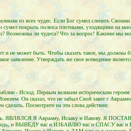
 великим из всех чудес. Если Бог сумел слепить Своим
Он сумел покрыть полюса плотными, уходящими на мног
лаз? Возможны ли чудеса? Что за вопрос! Какими мы 
т и не может быть. Чтобы сказать такое, мы должны бы
акое заявление. Утверждать же свое всеведение являет
иблии - Исход. Первым великим историческим героем п
 Моисеем. Он сказал, что не забыл Свой завет с Авраам
 сделать. Посмотрите на эти слова действия:
. ЯВЛЯЛСЯ Я Аврааму, Исааку и Иакову. Я ПОСТА
одь, и ВЫВЕДУ вас и ИЗБАВЛЮ вас и СПАСУ вас и П
врааму, Исааку и Иакову, и ДАМ вам ее в наследие. Я