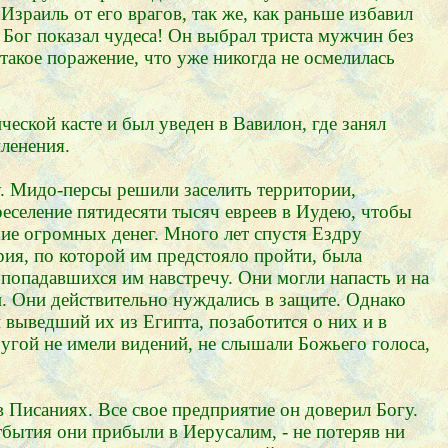
Израиль от его врагов, так же, как раньше избавил
И Бог показал чудеса! Он выбрал триста мужчин без
акое поражение, что уже никогда не осмелилась
ской касте и был уведен в Вавилон, где занял
ленения.
. Мидо-персы решили заселить территории,
реселение пятидесяти тысяч евреев в Иудею, чтобы
е огромных денег. Много лет спустя Ездру
рия, по которой им предстояло пройти, была
 попадавшихся им навстречу. Они могли напасть и на
. Они действительно нуждались в защите. Однако
и выведший их из Египта, позаботится о них и в
другой не имели видений, не слышали Божьего голоса,
 Писаниях. Все свое предприятие он доверил Богу.
тбытия они прибыли в Иерусалим, - не потеряв ни