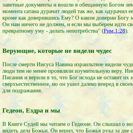
заветные документы и вошли в обещанную Богом землю
момента сатана дурачит людей так же, как одурачил ее
кроме как доверившись Ему? О каком доверии Богу мо
Он нам ничего не должен, и если мы выберем идти сво
превратному уму - делать непотребства" (
Рим.1:28
).
Верующие, которые не видели чудес
После смерти Иисуса Навина израильтяне видели чуде
люди тем не менее проявляли изумительную веру. Ии
Писания и верили в то, что Бог исхода не оставит их 
сверхъестественное, но он ушел далеко вперед в свое
для подражания.
Гедеон, Ездра и мы
В Книге Судей мы читаем о Гедеоне. Он слышал о вел
видеть дела Божьи. Он верил, что Божья рука за две с