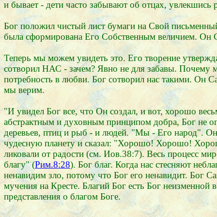
и бывает - дети часто забывают об отцах, увлекшис
Бог положил чистый лист бумаги на Свой письменный
была сформирована Его Собственным величием. Он С
Теперь мы можем увидеть это. Его творение утверждае
сотворил НАС - зачем? Явно не для забавы. Почему
потребность в любви. Бог сотворил нас такими. Он Са
мы верим.
"И увидел Бог все, что Он создал, и вот, хорошо весь
абстрактным и духовным принципом добра, Бог не оп
деревьев, птиц и рыб - и людей. "Мы - Его народ". Он
чудесную планету и сказал: "Хорошо! Хорошо! Хорош
ликовали от радости (см. Иов.38:7). Весь процесс ми
благу" (
Рим.8:28
). Бог благ. Когда нас стесняют неб
ненавидим зло, потому что Бог его ненавидит. Бог С
мучения на Кресте. Благий Бог есть Бог неизменной
представления о благом Боге.