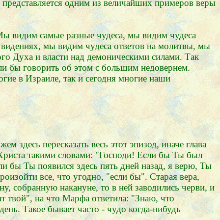
й представляется одним из величайших примеров веры
Мы видим самые разные чудеса, мы видим чудеса
 видениях, мы видим чудеса ответов на молитвы, мы
ого Духа и власти над демоническими силами. Так
али бы говорить об этом с большим недовернем.
огие в Израиле, так и сегодня многие наши
м здесь пересказать весь этот эпизод, иначе глава
 Христа такими словами: "Господи! Если бы Ты был
 бы Ты появился здесь пять дней назад, я верю, Ты
оизойти все, что угодно, "если бы". Старая вера,
ну, собранную накануне, то в ней заводились черви, и
т твой", на что Марфа ответила: "Знаю, что
ень. Такое бывает часто - чудо когда-нибудь