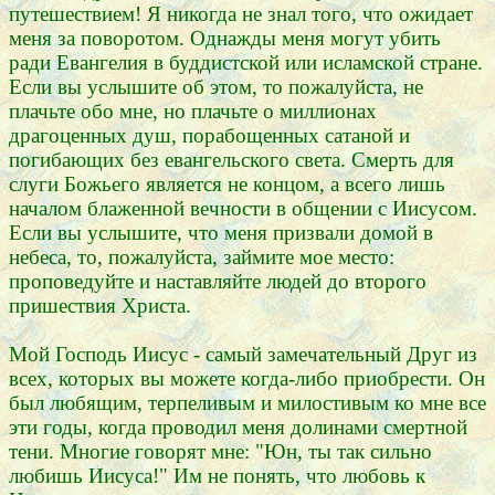
путешествием! Я никогда не знал того, что ожидает
меня за поворотом. Однажды меня могут убить
ради Евангелия в буддистской или исламской стране.
Если вы услышите об этом, то пожалуйста, не
плачьте обо мне, но плачьте о миллионах
драгоценных душ, порабощенных сатаной и
погибающих без евангельского света. Смерть для
слуги Божьего является не концом, а всего лишь
началом блаженной вечности в общении с Иисусом.
Если вы услышите, что меня призвали домой в
небеса, то, пожалуйста, займите мое место:
проповедуйте и наставляйте людей до второго
пришествия Христа.
Мой Господь Иисус - самый замечательный Друг из
всех, которых вы можете когда-либо приобрести. Он
был любящим, терпеливым и милостивым ко мне все
эти годы, когда проводил меня долинами смертной
тени. Многие говорят мне: "Юн, ты так сильно
любишь Иисуса!" Им не понять, что любовь к