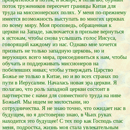
поток тружеников пересечет границы Китая для
труда на миссионерских полях. У меня по-прежнему
имеется возможность выступать во многих церквах
по всему миру. Моя проповедь, обращенная к
церкви на Западе, заключается в призыве вернуться
к истокам, чтобы снова услышать голос Иисуса,
говорящий каждому из нас. Однако мне хочется
призвать не только западную церковь, но и
верующих всего мира, присоединиться к нам, чтобы
обучать и поддерживать миссионеров на
побелевших нивах; чтобы утверждать Царство
Божье не только в Китае, но и во всех странах по
пути в Иерусалим. Началась новая эра церкви. Я
полагаю, что роль западной церкви состоит в
партнерстве с нами для совместного труда на ниве
Божьей. Мы ищем не милостыни, но
сотрудничества. Я не знаю точно, что ожидает нас в
будущем, но я достоверно знаю, в Чьих руках
находится это будущее! С тех пор как Господь спас
меня, подростка, жизнь моя стала увлекательным