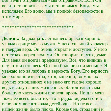
Бог велит отправиться - мы отправимся. Если Он
велит остановиться - мы остановимся. Когда мы
исполняем Его волю, мы в полной безопасности в
этом мире.
*****************************
Делинь:
За двадцать лет нашего брака я хорошо
узнала сердце моего мужа. У него сильный характер
и твердая вера. Он очень открыт и доступен. У него
нет страха перед людьми. Он говорит то, что думает.
Для меня он всегда предсказуем. Все, что видишь в
нем, это и есть весь Юн - ни больше и ни меньше. Я
уважаю его за любовь и верность Богу. Его верность
мне хорошо известна, хотя, конечно, во многих
других отношениях я не знаю его так же хорошо,
ведь в силу наших жизненных обстоятельств мы
большую часть жизни провели врозь. Но для меня
тяжелее всего было то, что я редко видела его и в
основном воспитывала детей одна. Но не все в
нашей жизни было плохо. Кроме бед, страданий и