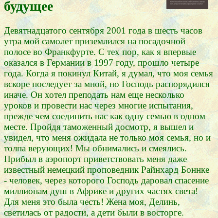
будущее
Девятнадцатого сентября 2001 года в шесть часов
утра мой самолет приземлился на посадочной
полосе во Франкфурте. С тех пор, как я впервые
оказался в Германии в 1997 году, прошло четыре
года. Когда я покинул Китай, я думал, что моя семья
вскоре последует за мной, но Господь распорядился
иначе. Он хотел преподать нам еще несколько
уроков и провести нас через многие испытания,
прежде чем соединить нас как одну семью в одном
месте. Пройдя таможенный досмотр, я вышел и
увидел, что меня ожидала не только моя семья, но и
толпа верующих! Мы обнимались и смеялись.
Прибыл в аэропорт приветствовать меня даже
известный немецкий проповедник Райнхард Боннке
- человек, через которого Господь даровал спасение
миллионам душ в Африке и других частях света!
Для меня это была честь! Жена моя, Делинь,
светилась от радости, а дети были в восторге.