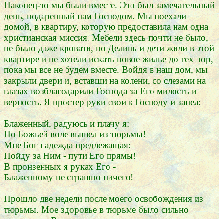
Наконец-то мы были вместе. Это был замечательный
день, подаренный нам Господом. Мы поехали
домой, в квартиру, которую предоставила нам одна
христианская миссия. Мебели здесь почти не было,
не было даже кровати, но Делинь и дети жили в этой
квартире и не хотели искать новое жилье до тех пор,
пока мы все не будем вместе. Войдя в наш дом, мы
закрыли двери и, вставши на колени, со слезами на
глазах возблагодарили Господа за Его милость и
верность. Я простер руки свои к Господу и запел:
Блаженный, радуюсь и плачу я:
По Божьей воле вышел из тюрьмы!
Мне Бог надежда предлежащая:
Пойду за Ним - пути Его прямы!
В пронзенных я руках Его -
Блаженному не страшно ничего!
Прошло две недели после моего освобождения из
тюрьмы. Мое здоровье в тюрьме было сильно