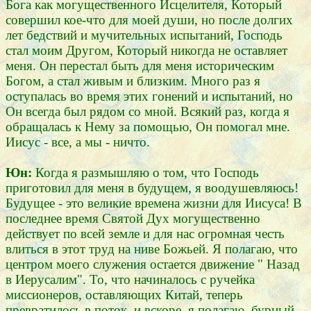
Бога как могущественного Исцелителя, Который
совершил кое-что для моей души, но после долгих
лет бедствий и мучительных испытаний, Господь
стал моим Другом, Который никогда не оставляет
меня. Он перестал быть для меня историческим
Богом, а стал живым и близким. Много раз я
оступалась во время этих гонений и испытаний, но
Он всегда был рядом со мной. Всякий раз, когда я
обращалась к Нему за помощью, Он помогал мне.
Иисус - все, а мы - ничто.
Юн:
Когда я размышляю о том, что Господь
приготовил для меня в будущем, я воодушевляюсь!
Будущее - это великие времена жизни для Иисуса! В
последнее время Святой Дух могущественно
действует по всей земле и для нас огромная честь
влиться в этот труд на ниве Божьей. Я полагаю, что
центром моего служения остается движение " Назад
в Иерусалим". То, что начиналось с ручейка
миссионеров, оставляющих Китай, теперь
превратилось в поток, и вскоре, я полагаю, бурный