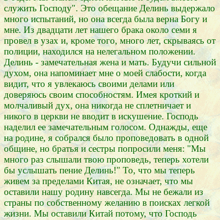
служить Господу". Это обещание Делинь выдержало
много испытаний, но она всегда была верна Богу и
мне. Из двадцати лет нашего брака около семи я
провел в узах и, кроме того, много лет, скрываясь от
полиции, находился на нелегальном положении.
Делинь - замечательная жена и мать. Будучи сильной
духом, она напоминает мне о моей слабости, когда
видит, что я увлекаюсь своими делами или
доверяюсь своим способностям. Имея кроткий и
молчаливый дух, она никогда не сплетничает и
никого в церкви не вводит в искушение. Господь
наделил ее замечательным голосом. Однажды, еще
на родине, я собрался было проповедовать в одной
общине, но братья и сестры попросили меня: "Мы
много раз слышали твою проповедь, теперь хотели
бы услышать пение Делинь!" То, что мы теперь
живем за пределами Китая, не означает, что мы
оставили нашу родину навсегда. Мы не бежали из
страны по собственному желанию в поисках легкой
жизни. Мы оставили Китай потому, что Господь