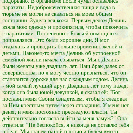
подорвано. В организме после чумы оставались
паразиты. Недоброкачественная пища и вода в
тюрьме не могли не сказаться на моем общем
состоянии. Зудела вся кожа. Первым делом Делинь
взяла мою одежду и прокипятила, чтобы покончить
с паразитами. Постепенно с Божьей помощью я
поправлялся. Это были хорошие дни. Я мог
отдыхать и проводить больше времени с женой и
детьми. Наконец-то мечта Делинь об устроенной
семейной жизни начала сбываться. Мы с Делинь
были женаты уже двадцать лет. Наш брак далек от
совершенства, но я могу честно признаться, что он
становится дороже для нас с каждым годом. Делинь
- мой самый лучший друг. Двадцать лет тому назад,
когда она была юной девушкой, я сказал ей: "Бог
поставил меня Своим свидетелем, чтобы я следовал
за Ним крестным путем через страдания. У меня нет
денег, и меня постоянно преследуют власти. Ты
действительно согласна выйти за меня замуж?" Она
ответила: "Не беспокойся, я никогда не оставлю тебя
в беде. Мы станем одной плотью и будем вместе