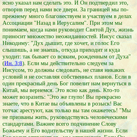
ясно указал нам сделать это. И Он подтвердил это,
отворив перед нами все двери. За границей мы по-
прежнему много благовествуем и участвуем в делах
Ассоциации "Назад в Иерусалим". При этом мы
понимаем, когда нами руководит Святой Дух, жизнь
приносит множество неожиданностей. Иисус сказал
Никодиму: "Дух дышит, где хочет, и голос Его
слышишь, а не знаешь, откуда приходит и куда
уходит: так бывает со всяким, рожденным от Духа"
(
Ин. 3:8
). Если мы действительно следуем за
Иисусом, то должны следовать, не ставя никаких
условий и не составляя собственных планов. Если в
один прекрасный день Бог повелит нам вернуться в
Китай, мы вернемся. Это ясно как день. Кто-то
может возразить: "Это же глупо! Вы прекрасно
знаете, что в Китае вы объявлены в розыск! Вас
тотчас арестуют, как только вы там окажетесь! "Мы
не призваны жить, руководствуясь человеческими
стандартами. Важнее всего подчинение Слову
Божьему и Его водительству в нашей жизни. Если