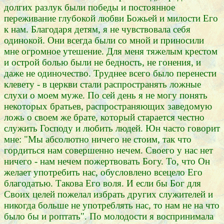
долгих разлук были победы и постоянное
переживание глубокой любви Божьей и милости Его
к нам. Благодаря детям, я не чувствовала себя
одинокой. Они всегда были со мной и приносили
мне огромное утешение. Для меня тяжелым крестом
и острой болью были не бедность, не гонения, и
даже не одиночество. Труднее всего было перенести
клевету - в церкви стали распространять ложные
слухи о моем муже. По сей день я не могу понять
некоторых братьев, распространяющих заведомую
ложь о своем же брате, который старается честно
служить Господу и любить людей. Юн часто говорит
мне: "Мы абсолютно ничего не стоим, так что
гордиться нам совершенно нечем. Своего у нас нет
ничего - нам нечем пожертвовать Богу. То, что Он
желает употребить нас, обусловлено всецело Его
благодатью. Такова Его воля. И если бы Бог для
Своих целей пожелал избрать других служителей и
никогда больше не употреблять нас, то нам не на что
было бы и роптать". По молодости я воспринимала