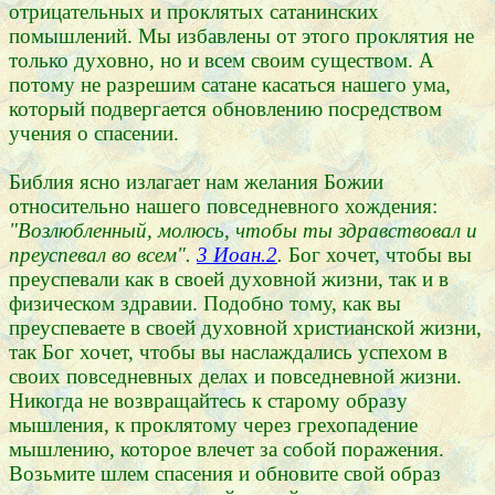
отрицательных и проклятых сатанинских
помышлений. Мы избавлены от этого проклятия не
только духовно, но и всем своим существом. А
потому не разрешим сатане касаться нашего ума,
который подвергается обновлению посредством
учения о спасении.
Библия ясно излагает нам желания Божии
относительно нашего повседневного хождения:
"Возлюбленный, молюсь, чтобы ты здравствовал и
преуспевал во всем".
3 Иоан.2
.
Бог хочет, чтобы вы
преуспевали как в своей духовной жизни, так и в
физическом здравии. Подобно тому, как вы
преуспеваете в своей духовной христианской жизни,
так Бог хочет, чтобы вы наслаждались успехом в
своих повседневных делах и повседневной жизни.
Никогда не возвращайтесь к старому образу
мышления, к проклятому через грехопадение
мышлению, которое влечет за собой поражения.
Возьмите шлем спасения и обновите свой образ