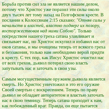
Борьба против сил зла не является нашим делом,
потому что Христос уже поразил эти силы около
двух тысяч лет тому назад на Голгофском кресте. В
послании к Колоссянам 2:15 сказано:
"Отняв силы у
начальств и властей, властно подверг их позору,
восторжествовав над ними Собою".
Только
посредством нашего греха сатана улавливает и
связывает нас, но Христос искупил и избавил нас от
оков сатаны, и мы очищены теперь от всякого греха
и беззакония, только нам необходимо верой придти
к кресту. С тех пор, как Иисус Христос очистил нас
от всех грехов, дьявол потерял свою власть
запутывать нас и заточать в свои узы.
Самым могущественным оружием дьявола является
смерть. Но Христос уничтожил и это его оружие
Своей смертью с воскресением. Теперь по праву
дьявол не обладает авторитетом и властью заточать
нас в свою темницу. Теперь сатана приходит к нам,
как побежденный враг. Правда, он еще пытается