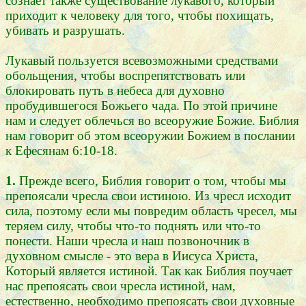
сознает также существование лукавого, который
приходит к человеку для того, чтобы похищать,
убивать и разрушать.
Лукавый пользуется всевозможными средствами
обольщения, чтобы воспрепятствовать или
блокировать путь в небеса для духовно
пробудившегося Божьего чада. По этой причине
нам и следует облечься во всеоружие Божие. Библия
нам говорит об этом всеоружии Божием в послании
к Ефесянам 6:10-18.
1.
Прежде всего, Библия говорит о том, чтобы мы
препоясали чресла свои истиною. Из чресл исходит
сила, поэтому если мы повредим область чресел, мы
теряем силу, чтобы что-то поднять или что-то
понести. Наши чресла и наш позвоночник в
духовном смысле - это вера в Иисуса Христа,
Который является истиной. Так как Библия поучает
нас препоясать свои чресла истиной, нам,
естественно, необходимо препоясать свои духовные