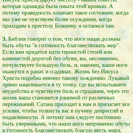
которая однажды была омыта этой кровью. А
потому праведность означает такое состояние, когда
мы уже не чувствуем более осуждения, когда
приходим к престолу Божиему и остаемся там.
3.
Библия говорит о том, что ноги наши должны
быть обуты "в готовность благовествовать мир".
Если вам придется идти тернистой стезей или
каменистой дорогой без обуви, вы, несомненно,
почувствуете большую боль, и, наконец, ваши ноги
окажутся в ранах и ссадинах. Жизнь без Иисуса
Христа подобна именно такому хождению. Лукавый
прямо нацеливается в ту точку, где вы испытываете
неудобства и чувствуете боль и страдания, через это
жизнь ваша становится ранимой от различных
переживаний. Сатана приходит к вам и прилагает все
усилия, чтобы толкнуть вас в пучину депрессий и
подавленности. А потому нам следует постоянно
быть уверенными, что наши ноги непременно обуты
в готовность благовествовать благую весть мира,