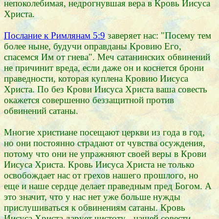
непоколебимая, недрогнувшая вера в Кровь Иисуса
Христа.
Послание к Римлянам 5:9
заверяет нас: "Посему тем
более ныне, будучи оправданы Кровию Его,
спасемся Им от гнева". Меч сатанинских обвинений
не причинит вреда, если даже он и коснется брони
праведности, которая куплена Кровию Иисуса
Христа. По без Крови Иисуса Христа ваша совесть
окажется совершенно беззащитной против
обвинений сатаны.
Многие христиане посещают церкви из года в год,
но они постоянно страдают от чувства осуждения,
потому что они не упражняют своей веры в Крови
Иисуса Христа. Кровь Иисуса Христа не только
освобождает нас от грехов нашего прошлого, но
еще и наше сердце делает праведным пред Богом. А
это значит, что у нас нет уже больше нужды
прислушиваться к обвинениям сатаны. Кровь
Иисуса Христа дарует чистоту - нашей совести,