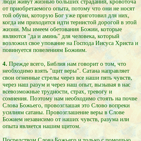
люди живут жизнью больших страданий, кровоточа
от приобретаемого опыта, потому что они не носят
той обуви, которую Бог уже приготовил для них,
когда им приходится идти тернистой дорогой в этой
жизни. Мы имеем обетования Божии, которые
являются "да и аминь" для человека, который
возложил свое упование на Господа Иисуса Христа и
повинуется повелениям Божиим.
4.
Прежде всего, Библия нам говорит о том, что
необходимо взять "щит веры". Сатана направляет
свои огненные стрелы через все наши пять чувств,
через наш разум и через наш опыт, вызывая в нас
всевозможные трудности, страх, тревогу и
сомнения. Поэтому нам необходимо стоять на почве
Слова Божьего, провозглашая это Слово вопреки
усилиям сатаны. Провозглашение веры в Слове
Божием независимо от наших чувств, разума или
опыта является нашим щитом.
Посредством Слова Божьего и только с помощью