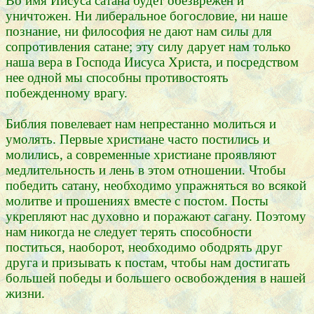
Во имя Иисуса сатана будет обезврежен и
уничтожен. Ни либеральное богословие, ни наше
познание, ни философия не дают нам силы для
сопротивления сатане; эту силу дарует нам только
наша вера в Господа Иисуса Христа, и посредством
нее одной мы способны противостоять
побежденному врагу.
Библия повелевает нам непрестанно молиться и
умолять. Первые христиане часто постились и
молились, а современные христиане проявляют
медлительность и лень в этом отношении. Чтобы
победить сатану, необходимо упражняться во всякой
молитве и прошениях вместе с постом. Посты
укрепляют нас духовно и поражают сагану. Поэтому
нам никогда не следует терять способности
поститься, наоборот, необходимо ободрять друг
друга и призывать к постам, чтобы нам достигать
большей победы и большего освобождения в нашей
жизни.