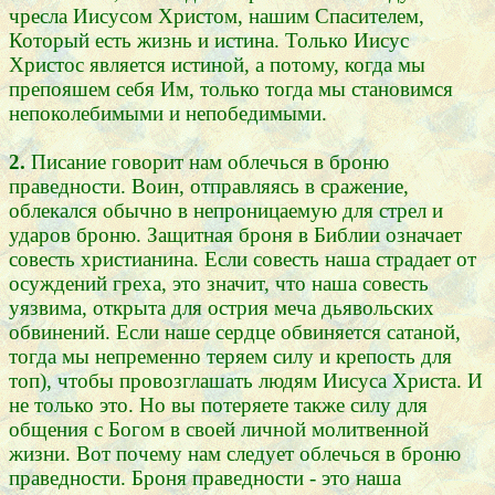
чресла Иисусом Христом, нашим Спасителем,
Который есть жизнь и истина. Только Иисус
Христос является истиной, а потому, когда мы
препояшем себя Им, только тогда мы становимся
непоколебимыми и непобедимыми.
2.
Писание говорит нам облечься в броню
праведности. Воин, отправляясь в сражение,
облекался обычно в непроницаемую для стрел и
ударов броню. Защитная броня в Библии означает
совесть христианина. Если совесть наша страдает от
осуждений греха, это значит, что наша совесть
уязвима, открыта для острия меча дьявольских
обвинений. Если наше сердце обвиняется сатаной,
тогда мы непременно теряем силу и крепость для
топ), чтобы провозглашать людям Иисуса Христа. И
не только это. Но вы потеряете также силу для
общения с Богом в своей личной молитвенной
жизни. Вот почему нам следует облечься в броню
праведности. Броня праведности - это наша