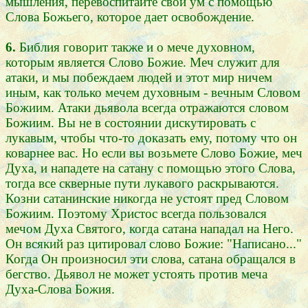
мышления, перевоспитайте свой ум с помощью
Слова Божьего, которое дает освобождение.
6.
Библия говорит также и о мече духовном,
которым является Слово Божие. Меч служит для
атаки, и мы побеждаем людей и этот мир ничем
иным, как только мечем духовным - вечным Словом
Божиим. Атаки дьявола всегда отражаются словом
Божиим. Вы не в состоянии дискутировать с
лукавым, чтобы что-то доказать ему, потому что он
коварнее вас. Но если вы возьмете Слово Божие, меч
Духа, и нападете на сатану с помощью этого Слова,
тогда все скверные пути лукавого раскрываются.
Козни сатанинские никогда не устоят пред Словом
Божиим. Поэтому Христос всегда пользовался
мечом Духа Святого, когда сатана нападал на Него.
Он всякий раз цитировал слово Божие: "Написано..."
Когда Он произносил эти слова, сатана обращался в
бегство. Дьявол не может устоять против меча
Духа-Слова Божия.