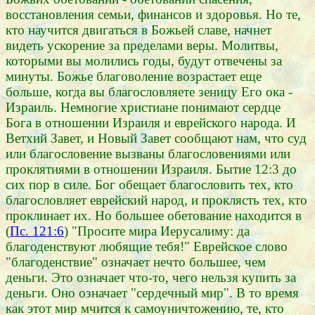
восстановления семьи, финансов и здоровья. Но те,
кто научится двигаться в Божьей славе, начнет
видеть ускорение за пределами веры. Молитвы,
которыми вы молились годы, будут отвечены за
минуты. Божье благоволение возрастает еще
больше, когда вы благословляете зеницу Его ока -
Израиль. Немногие христиане понимают сердце
Бога в отношении Израиля и еврейского народа. И
Ветхий Завет, и Новый Завет сообщают нам, что суд
или благословение вызваны благословениями или
проклятиями в отношении Израиля. Бытие 12:3 до
сих пор в силе. Бог обещает благословить тех, кто
благословляет еврейский народ, и проклясть тех, кто
проклинает их. Но большее обетование находится в
(
Пс. 121:6
) "Просите мира Иерусалиму: да
благоденствуют любящие тебя!" Еврейское слово
"благоденствие" означает нечто большее, чем
деньги. Это означает что-то, чего нельзя купить за
деньги. Оно означает "сердечный мир". В то время
как этот мир мчится к самоуничтожению, те, кто