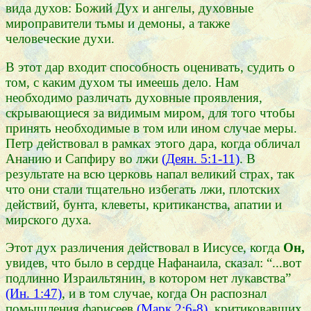
вида духов: Божий Дух и ангелы, духовные
мироправители тьмы и демоны, а также
человеческие духи.
В этот дар входит способность оценивать, судить о
том, с каким духом ты имеешь дело. Нам
необходимо различать духовные проявления,
скрывающиеся за видимым миром, для того чтобы
принять необходимые в том или ином случае меры.
Петр действовал в рамках этого дара, когда обличал
Ананию и Сапфиру во лжи
(Деян. 5:1-11)
. В
результате на всю церковь напал великий страх, так
что они стали тщательно избегать лжи, плотских
действий, бунта, клеветы, критиканства, апатии и
мирского духа.
Этот дух различения действовал в Иисусе, когда
Он,
увидев, что было в сердце Нафанаила, сказал: “...вот
подлинно Израильтянин, в котором нет лукавства”
(Ин. 1:47)
, и в том случае, когда Он распознал
помышления фарисеев
(Марк 2:6-8)
, критиковавших