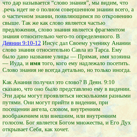
что дар называется “слово знания”, мы видим, что
.речь идет не о полном совершенном знании всего, а
о частичном знании, появляющимся по откровению
свыше. Так же как слово является частью
предложения, слово знания является фрагментом
знания относительно чего-то определенного. В
Деянии 9:10-12
Иисус дал Своему ученику Анании
слово знания относительно Савла из Тарса. Ему
было дано название улицы — Прямая, имя хозяина
— Иуда, и
имя
того, кого ему надлежало посетить.
Слово знания не всегда детально, но только иногда.
Как Анания получил это слово? В Деян. 9:10
сказано, что оно было представлено ему в видении.
Эти дары могут проявляться несколькими разными
путями. Они могут прийти в видении, при
посещении ангела, словом, внутренним
воображением или внешним, или внутренним
голосом. Бог является Богом множества, и Его Дух
открывает Себя, как хочет.