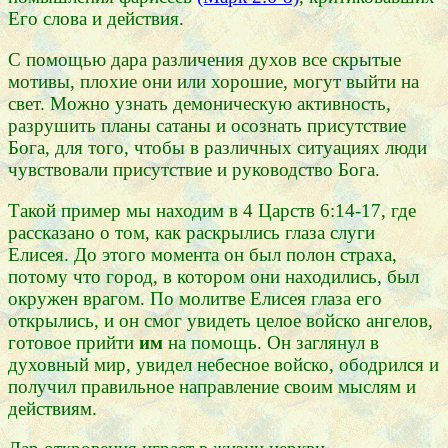
Его слова и действия.
С помощью дара различения духов все скрытые
мотивы, плохие они или хорошие, могут выйти на
свет. Можно узнать демоническую активность,
разрушить планы сатаны и осознать присутствие
Бога, для того, чтобы в различных ситуациях люди
чувствовали присутствие и руководство Бога.
Такой пример мы находим в 4 Царств 6:14-17, где
рассказано о том, как раскрылись глаза слуги
Елисея. До этого момента он был полон страха,
потому что город, в котором они находились, был
окружен врагом. По молитве Елисея глаза его
открылись, и он смог увидеть целое войско ангелов,
готовое прийти
им
на помощь. Он заглянул в
духовный мир, увидел небесное войско, ободрился и
получил правильное направление своим мыслям и
действиям.