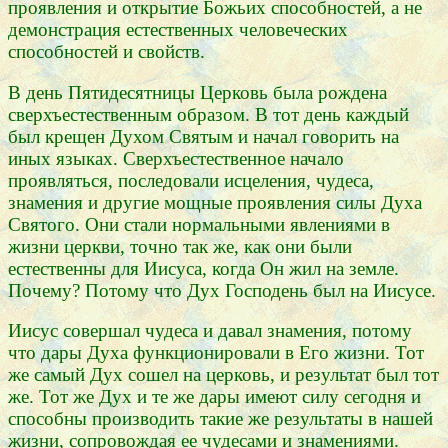
проявления и открытие Божьих способностей, а не
демонстрация естественных человеческих
способностей и свойств.
В день Пятидесятницы Церковь была рождена
сверхъестественным образом. В тот день каждый
был крещен Духом Святым и начал говорить на
иных языках. Сверхъестественное начало
проявляться, последовали исцеления, чудеса,
знамения и другие мощные проявления силы Духа
Святого. Они стали нормальными явлениями в
жизни церкви, точно так же, как они были
естественны для Иисуса, когда Он жил на земле.
Почему? Потому что Дух Господень был на Иисусе.
Иисус совершал чудеса и давал знамения, потому
что дары Духа функционировали в Его жизни. Тот
же самый Дух сошел на церковь, и результат был тот
же. Тот же Дух и те же дары имеют силу сегодня и
способны производить такие же результаты в нашей
жизни, сопровождая ее чудесами и знамениями.