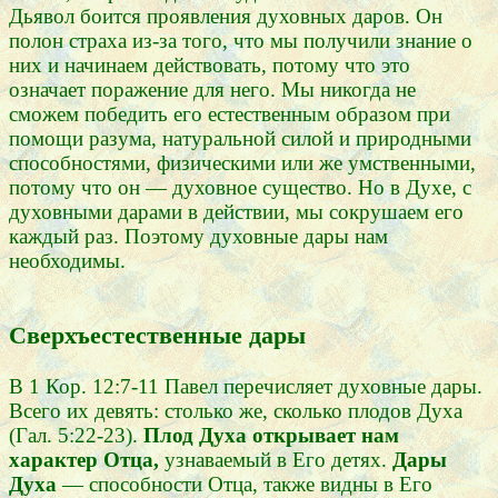
Дьявол боится проявления духовных даров. Он
полон страха из-за того, что мы получили знание о
них и начинаем действовать, потому что это
означает поражение для него. Мы никогда не
сможем победить его естественным образом при
помощи разума, натуральной силой и природными
способностями, физическими или же умственными,
потому что он — духовное существо. Но в Духе, с
духовными дарами в действии, мы сокрушаем его
каждый раз. Поэтому духовные дары нам
необходимы.
Сверхъестественные дары
В 1 Кор. 12:7-11 Павел перечисляет духовные дары.
Всего их девять: столько же, сколько плодов Духа
(Гал. 5:22-23).
Плод Духа открывает нам
характер Отца,
узнаваемый в Его детях.
Дары
Духа
— способности Отца, также видны в Его