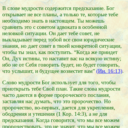
В слове мудрости содержится предсказание. Бог
открывает не все планы, а только те, которые тебе
необходимо знать в настоящем. Ты можешь
сравнить это с советом адвоката в особенной
неловкой ситуации. Он дает тебе совет, не
выкладывает перед тобой все свои юридические
знания, но дает совет в твоей конкретной ситуации,
чтобы ты знал, как поступить. “Когда же приидет
Он, Дух истины, то наставит вас на всякую истину;
ибо не от Себя говорить будет, но будет говорить,
что услышит, и будущее возвестит вам”
(Ин. 16:13)
.
Слово мудрости Бог использует для того, чтобы
приоткрыть тебе Свой план. Такие слова мудрости
часто даются в форме пророческого послания,
заставляя нас думать, что это пророчество. Но
пророчество, во-первых, дается для укрепления,
ободрения и утешения (1 Кор. 14:3), а не для
предсказания. Когда говорится, что мы все можем
пророчествовать, это не значит, что мы все можем