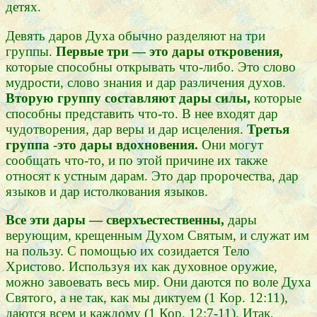
детях.
Девять даров Духа обычно разделяют на три
группы.
Первые три — это дары откровения,
которые способны открывать что-либо. Это слово
мудрости, слово знания и дар различения духов.
Вторую группу составляют дары силы,
которые
способны представить что-то. В нее входят дар
чудотворения, дар веры и дар исцеления.
Третья
группа -это дары вдохновения.
Они могут
сообщать что-то, и по этой причине их также
относят к устным дарам. Это дар пророчества, дар
языков и дар истолкования языков.
Все эти дары — сверхъестественны,
дары
верующим, крещенным Духом Святым, и служат им
на пользу. С помощью их созидается Тело
Христово. Используя их как духовное оружие,
можно завоевать весь мир. Они даются по воле Духа
Святого, а не так, как мы диктуем (1 Кор. 12:11),
даются всем и каждому (1 Кор. 12:7-11). Итак,