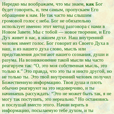
Нередко мы воображаем, что мы знаем,
как
Бог
будет говорить, и, тем самым, пропускаем Его
обращение к нам. Не так часто мы слышим
громовой голос с неба. Бог не обязательно
использует именно этот метод разговора с нами в
Новом Завете. Мы с тобой — новое творение, и Его
Дух живет в нас, в нашем духе. Наш внутренний
человек имеет голос. Бог говорит из Своего Духа в
наш, и из нашего духа слово, мысль или
представления достигают нашего сознания, души и
разума. На возникновение такой мысли мы часто
реагируем так: “О, это моя собственная мысль, это
только я.” Это правда, что это ты и никто другой, но
не только ты. Это твой внутренний человек получил
Божественную информацию. Твоя душа и плоть
обычно реагируют на это недоверчиво, и ты
начинаешь рассуждать: “Это не может быть так, я не
могу так поступить, это нереально.” Но остановись
и послушай вместо этого. Начни верить в
информацию, посылаемую тебе духом, и ты