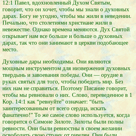
12:1 Павел, вдохновленный Духом Святым,
говорит, что он хочет, чтобы мы знали о духовных
дарах. Богу не угодно, чтобы мы жили в неведении.
Печально, что столетиями христиане жили в
невежестве. Однако времена меняются. Дух Святой
открывает нам все больше и больше о духовных
дарах, так что они занимают в церкви подобающее
место.
Духовные дары необходимы. Они являются
мощным инструментом для низвержения духовных
твердынь и завоевания победы. Они — орудие в
руках святых для того, чтобы победить мир. Без
них нам не справиться. Поэтому Писание говорит,
чтобы мы ревновали о них. Слово, переведенное в 1
Кор. 14:1 как “ревнуйте” означает: “быть
заинтересованным от всего сердца, искать
фанатично!” То же самое слово используется, когда
говорится о Симоне Зилоте. Зилоты были полны
ревности. Они были ревностны в своем желании
освободить свою страну от римлян. Они были