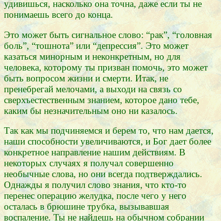
удивишься, насколько она точна, даже если ты не
понимаешь всего до конца.
Это может быть сигнальное слово: “рак”, “головная
боль”, “тошнота” или “депрессия”. Это может
казаться минорным и неконкретным, но для
человека, которому ты призван помочь, это может
быть вопросом жизни и смерти. Итак, не
пренебрегай мелочами, а выходи на связь со
сверхъестественным знанием, которое дано тебе,
каким бы незначительным оно ни казалось.
Так как мы подчиняемся и берем то, что нам дается,
наши способности увеличиваются, и Бог дает более
конкретное направление нашим действиям. В
некоторых случаях я получал совершенно
необычные слова, но они всегда подтверждались.
Однажды я получил слово знания, что кто-то
перенес операцию желудка, после чего у него
осталась в брюшине трубка, вызывавшая
воспаление. Ты не найдешь на обычном собрании