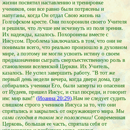
жизни посвятил наставлению и тренировке
учеников, они все равно были потрясены и
напуганы, когда Он отдал Свою жизнь на
Голгофском кресте. Они похоронили своего Учителя
и решили, что лучше им исчезнуть из поля зрения.
Их надежды, казалось. Похоронены вместе с
Иисусом. Проблема заключалась в том, что они не
понимали всего, что реально произошло в духовном
мире, а поэтому не могли усвоить истину о своем
предназначении сыграть сверхъестественную роль в
становлении вселенской Церкви. Их Учитель,
казалось. Не успел завершить работу. "В тот же
первый день недели вечера, когда двери дома, где
собирались ученики Его, были заперты из опасения
от Иудеев, пришел Иисус, и стал посреди, и говорит
им: мир вам!"
(Иоанна 20:29)
.Нам не следует судить
слишком строго учеников Иисуса за то, что они
спрятались и закрылись от окружающего мира.
Мы
сами сегодня в таком же положении!
Современная
Церковь, большая ее часть, спрятала себя от