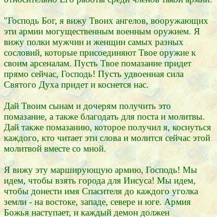
"Господь Бог, я вижу Твоих ангелов, вооружающих
эти армии могущественным военным оружием. Я
вижу полки мужчин и женщин самых разных
сословий, которые присоединяют Твое оружие к
своим арсеналам. Пусть Твое помазание придет
прямо сейчас, Господь! Пусть удвоенная сила
Святого Духа придет и коснется нас.
Дай Твоим сынам и дочерям получить это
помазание, а также благодать для поста и молитвы.
Дай также помазанию, которое получил я, коснуться
каждого, кто читает эти слова и молится сейчас этой
молитвой вместе со мной.
Я вижу эту марширующую армию, Господь! Мы
идем, чтобы взять города для Иисуса! Мы идем,
чтобы донести имя Спасителя до каждого уголка
земли - на востоке, западе, севере и юге. Армия
Божья наступает, и каждый демон должен