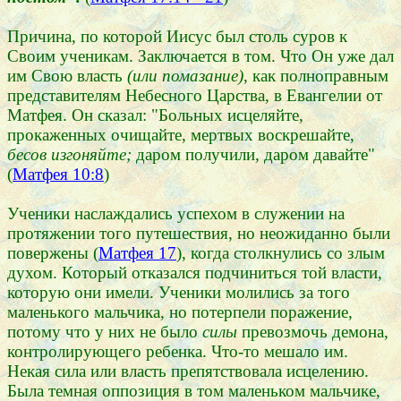
Причина, по которой Иисус был столь суров к
Своим ученикам. Заключается в том. Что Он уже дал
им Свою власть
(или помазание)
, как полноправным
представителям Небесного Царства, в Евангелии от
Матфея. Он сказал: "Больных исцеляйте,
прокаженных очищайте, мертвых воскрешайте,
бесов изгоняйте;
даром получили, даром давайте"
(
Матфея 10:8
)
Ученики наслаждались успехом в служении на
протяжении того путешествия, но неожиданно были
повержены (
Матфея 17
), когда столкнулись со злым
духом. Который отказался подчиниться той власти,
которую они имели. Ученики молились за того
маленького мальчика, но потерпели поражение,
потому что у них не было
силы
превозмочь демона,
контролирующего ребенка. Что-то мешало им.
Некая сила или власть препятствовала исцелению.
Была темная оппозиция в том маленьком мальчике,