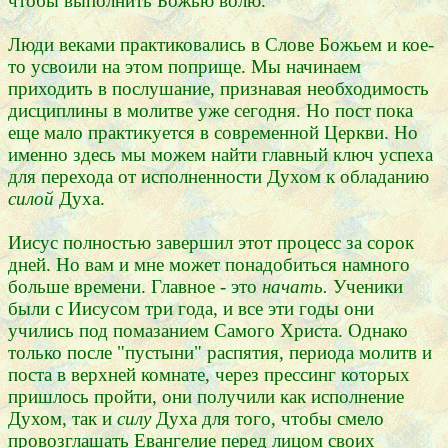
чтобы выполнить Божью волю.
Люди веками практиковались в Слове Божьем и кое-
то усвоили на этом поприще. Мы начинаем
приходить в послушание, признавая необходимость
дисциплины в молитве уже сегодня. Но пост пока
еще мало практикуется в современной Церкви. Но
именно здесь мы можем найти главный ключ успеха
для перехода от исполненности Духом к обладанию
силой
Духа.
Иисус полностью завершил этот процесс за сорок
дней. Но вам и мне может понадобиться намного
больше времени. Главное - это
начать.
Ученики
были с Иисусом три года, и все эти годы они
учились под помазанием Самого Христа. Однако
только после "пустыни" распятия, периода молитв и
поста в верхней комнате, через прессинг которых
пришлось пройти, они получили как исполнение
Духом, так и
силу
Духа для того, чтобы смело
провозглашать Евангелие перед лицом своих