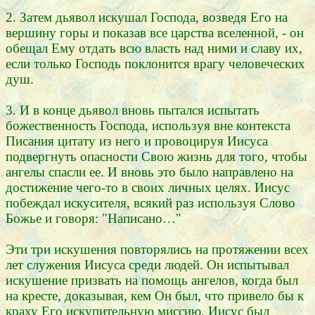
2. Затем дьявол искушал Господа, возведя Его на
вершину горы и показав все царства вселенной, - он
обещал Ему отдать всю власть над ними и славу их,
если только Господь поклонится врагу человеческих
душ.
3. И в конце дьявол вновь пытался испытать
божественность Господа, используя вне контекста
Писания цитату из него и провоцируя Иисуса
подвергнуть опасности Свою жизнь для того, чтобы
ангелы спасли ее. И вновь это было направлено на
достижение чего-то в своих личных целях. Иисус
побеждал искусителя, всякий раз используя Слово
Божье и говоря: "Написано…"
Эти три искушения повторялись на протяжении всех
лет служения Иисуса среди людей. Он испытывал
искушение призвать на помощь ангелов, когда был
на кресте, доказывая, кем Он был, что привело бы к
краху Его искупительную миссию. Иисус был