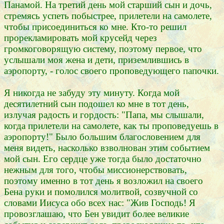
Панамой. На третий день мой старший сын и дочь,
стремясь успеть побыстрее, прилетели на самолете,
чтобы присоединиться ко мне. Кто-то решил
прорекламировать мой крусейд через
громкоговорящую систему, поэтому первое, что
услышали моя жена и дети, приземлившись в
аэропорту, - голос своего проповедующего папочки.
Я никогда не забуду эту минуту. Когда мой
десятилетний сын подошел ко мне в тот день,
излучая радость и гордость: "Папа, мы слышали,
когда прилетели на самолете, как ты проповедуешь в
аэропорту!" Было большим благословением для
меня видеть, насколько взволнован этим событием
мой сын. Его сердце уже тогда было достаточно
нежным для того, чтобы миссионерствовать,
поэтому именно в тот день я возложил на своего
Бена руки и помолился молитвой, созвучной со
словами Иисуса обо всех нас: "Жив Господь! Я
провозглашаю, что Бен увидит более великие