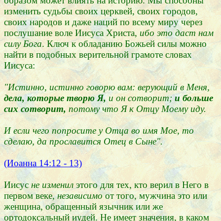
образом может влиять на историю. Мы способны
изменить судьбы своих церквей, своих городов,
своих народов и даже наций по всему миру через
послушание воле Иисуса Христа,
ибо это даст нам
силу Бога
. Ключ к обладанию Божьей силы можно
найти в подобных верительной грамоте словах
Иисуса:
"Истинно, истинно говорю вам: верующий в Меня,
дела, которые творю Я,
и он сотворит;
и больше
сих сотворит,
потому что Я к Отцу Моему иду.
И если чего попросите у Отца во имя Мое, то
сделаю, да прославится Отец в Сыне".
(Иоанна 14:12 - 13)
Иисус
не изменил
этого для тех, кто верил в Него в
первом веке,
независимо
от того, мужчина это или
женщина, обращенный язычник или же
ортодоксальный иудей. Не имеет значения, в каком