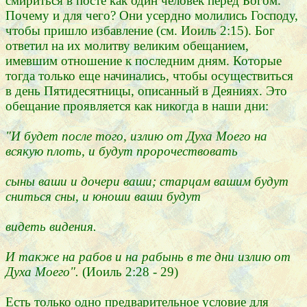
смириться в посте как один человек перед Богом.
Почему и для чего? Они усердно молились Господу,
чтобы пришло избавление (см. Иоиль 2:15). Бог
ответил на их молитву великим обещанием,
имевшим отношение к последним дням. Которые
тогда только еще начинались, чтобы осуществиться
в день Пятидесятницы, описанный в Деяниях. Это
обещание проявляется как никогда в наши дни:
"И будет после того, излию от Духа Моего на
всякую плоть, и будут пророчествовать
сыны ваши и дочери ваши; старцам вашим будут
сниться сны, и юноши ваши будут
видеть видения.
И также на рабов и на рабынь в те дни излию от
Духа Моего".
(Иоиль 2:28 - 29)
Есть только одно предварительное условие для