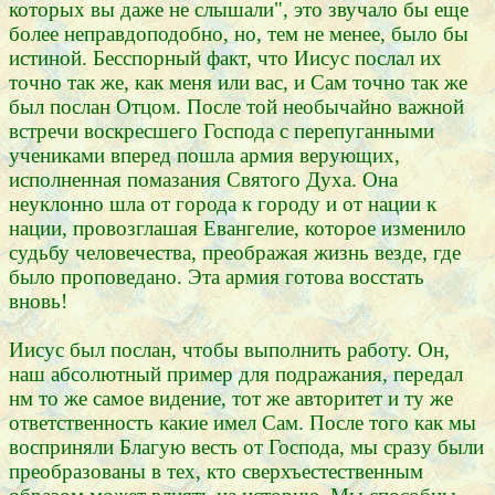
которых вы даже не слышали", это звучало бы еще
более неправдоподобно, но, тем не менее, было бы
истиной. Бесспорный факт, что Иисус послал их
точно так же, как меня или вас, и Сам точно так же
был послан Отцом. После той необычайно важной
встречи воскресшего Господа с перепуганными
учениками вперед пошла армия верующих,
исполненная помазания Святого Духа. Она
неуклонно шла от города к городу и от нации к
нации, провозглашая Евангелие, которое изменило
судьбу человечества, преображая жизнь везде, где
было проповедано. Эта армия готова восстать
вновь!
Иисус был послан, чтобы выполнить работу. Он,
наш абсолютный пример для подражания, передал
нм то же самое видение, тот же авторитет и ту же
ответственность какие имел Сам. После того как мы
восприняли Благую весть от Господа, мы сразу были
преобразованы в тех, кто сверхъестественным