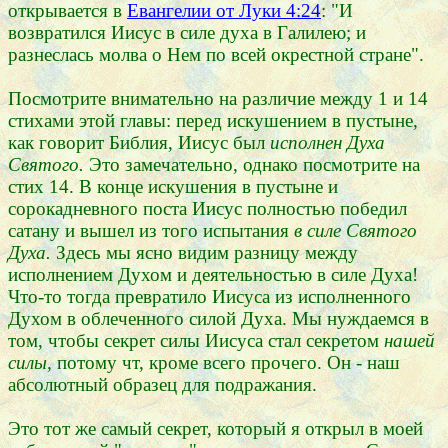
открывается в
Евангелии от Луки 4:24
: "И
возвратился Иисус в силе духа в Галилею; и
разнеслась молва о Нем по всей окрестной стране".
Посмотрите внимательно на различие между 1 и 14
стихами этой главы: перед искушением в пустыне,
как говорит Библия, Иисус был
исполнен Духа
Святого.
Это замечательно, однако посмотрите на
стих 14. В конце искушения в пустыне и
сорокадневного поста Иисус полностью победил
сатану и вышел из того испытания
в силе Святого
Духа.
Здесь мы ясно видим разницу между
исполнением Духом и деятельностью в силе Духа!
Что-то тогда превратило Иисуса из исполненного
Духом в облеченного силой Духа. Мы нуждаемся в
том, чтобы секрет силы Иисуса стал секретом
нашей
силы,
потому чт, кроме всего прочего. Он - наш
абсолютный образец для подражания.
Это тот же самый секрет, который я открыл в моей