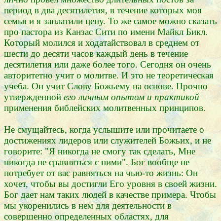
период в два десятилетия, в течение которых моя
семья и я заплатили цену. То же самое можно сказать
про пастора из Канзас Сити по имени Майкл Бикл.
Который молился и ходатайствовал в среднем от
шести до десяти часов каждый день в течение
десятилетия или даже более того. Сегодня он очень
авторитетно учит о молитве. И это не теоретическая
учеба. Он учит Слову Божьему на основе. Прочно
утвержденной
его личным опытом и практикой
применения библейских молитвенных принципов.
Не смущайтесь, когда услышите или прочитаете о
достижениях лидеров или служителей Божьих, и не
говорите: "Я никогда не смогу так сделать, Мне
никогда не сравняться с ними". Бог вообще не
потребует от вас равняться на чью-то жизнь: Он
хочет, чтобы вы достигли Его уровня в своей жизни.
Бог дает нам таких людей в качестве примера. Чтобы
мы укоренились в нем для деятельности в
совершенно определенных областях, для