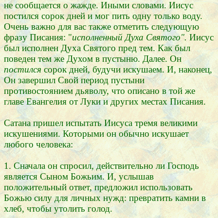
не сообщается о жажде. Иными словами. Иисус
постился сорок дней и мог пить одну только воду.
Очень важно для вас также отметить следующую
фразу Писания: "
исполненный Духа Святого".
Иисус
был исполнен Духа Святого пред тем. Как был
поведен тем же Духом в пустыню. Далее. Он
постился
сорок дней, будучи искушаем. И, наконец,
Он завершил Свой период пустыни
противостоянием дьяволу, что описано в той же
главе Евангелия от Луки и других местах Писания.
Сатана пришел испытать Иисуса тремя великими
искушениями. Которыми он обычно искушает
любого человека:
1. Сначала он спросил, действительно ли Господь
является Сыном Божьим. И, услышав
положительный ответ, предложил использовать
Божью силу для личных нужд: превратить камни в
хлеб, чтобы утолить голод.