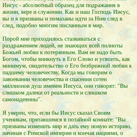
Иисус - абсолютный образец для подражания в
жизни, вере и служении. Как и наш Господь Иисус,
вы и я призваны и помазаны идти за Ним след в
след, подобно многим посланным в мир.
Порой мне приходилось сталкиваться с
раздражением людей, не знающих всей полноты
Божьей любви к потерянным. Вам не надо быть
Богом, чтобы вникнуть в Его Слово и усвоить, как
минимум, свидетельство о Его безбрежной любви к
падшему человечеству, Когда мы говорим о
завоевании человечества и спасении сотен
миллионов душ именем Иисуса, они говорят: "Вы
слишком далеки от реальности и слишком
самонадеянны".
Я уверен, что, если бы Иисус сказал Своим
ученикам, прятавшимся в потайной комнате: "Вы
призваны изменить мир и дать ему новую историю,
начиная с Римской империи и кончая нациями, о