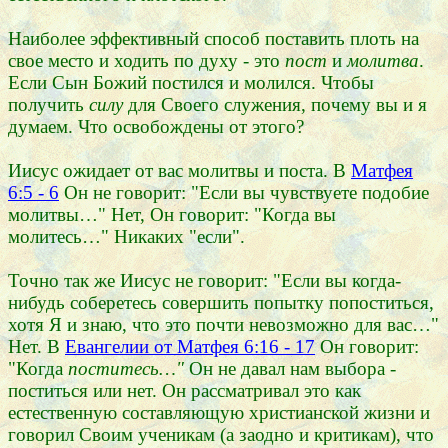
Наиболее эффективный способ поставить плоть на
свое место и ходить по духу - это
пост
и
молитва
.
Если Сын Божий постился и молился. Чтобы
получить
силу
для Своего служения, почему вы и я
думаем. Что освобождены от этого?
Иисус ожидает от вас молитвы и поста. В
Матфея
6:5 - 6
Он не говорит: "Если вы чувствуете подобие
молитвы…" Нет, Он говорит: "Когда вы
молитесь…" Никаких "если".
Точно так же Иисус не говорит: "Если вы когда-
нибудь соберетесь совершить попытку попоститься,
хотя Я и знаю, что это почти невозможно для вас…"
Нет. В
Евангелии от Матфея 6:16 - 17
Он говорит:
"Когда
поститесь…"
Он не давал нам выбора -
поститься или нет. Он рассматривал это как
естественную составляющую христианской жизни и
говорил Своим ученикам (а заодно и критикам), что