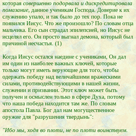
которая
совершенно подорвала и дискредитировала
помазание,
данное ученикам Господа. Доверие к их
служению упало, и так было до тех пор. Пока не
появился Иисус. Что же произошло? По словам отца
мальчика. Его сын страдал эпилепсией, но Иисус не
исцелял его. Он просто выгнал демона, который был
причиной несчастья. (1)
Когда Иисус остался наедине с учениками, Он дал
им один из наиболее важных ключей, которые
только могут иметь верующие для того, чтобы
одержать победу над величайшими вражескими
силами, противодействующими в нашей жизни,
служении и призвании. Этот ключ может быть
получен и осмыслен только в сфере Духа, потому
что наша победа находится там же. По словам
апостола Павла. Бог дал нам могущественное
оружие для "разрушения твердынь":
"Ибо мы, ходя во плоти, не по плоти воинствуем.