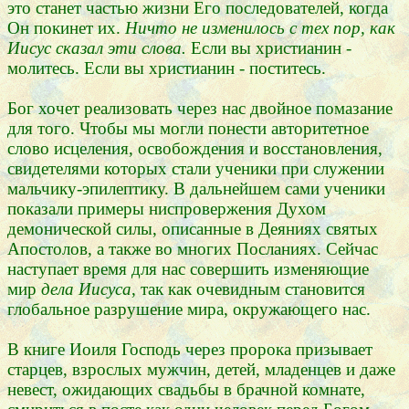
это станет частью жизни Его последователей, когда
Он покинет их.
Ничто не изменилось с тех пор, как
Иисус сказал эти слова.
Если вы христианин -
молитесь. Если вы христианин - поститесь.
Бог хочет реализовать через нас двойное помазание
для того. Чтобы мы могли понести авторитетное
слово исцеления, освобождения и восстановления,
свидетелями которых стали ученики при служении
мальчику-эпилептику. В дальнейшем сами ученики
показали примеры ниспровержения Духом
демонической силы, описанные в Деяниях святых
Апостолов, а также во многих Посланиях. Сейчас
наступает время для нас совершить изменяющие
мир
дела Иисуса
, так как очевидным становится
глобальное разрушение мира, окружающего нас.
В книге Иоиля Господь через пророка призывает
старцев, взрослых мужчин, детей, младенцев и даже
невест, ожидающих свадьбы в брачной комнате,