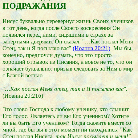
ПОДРАЖАНИЯ
Иисус буквально перевернул жизнь Своих учеников
в тот день, когда после Своего воскресения Он
появился перед ними, сидящими в страхе за
запертыми дверями. Он сказал: "…Как послал Меня
Отец, так и Я посылаю вас"
(Иоанна 20:21)
. Мы бы,
конечно, предпочли думать, что это просто
хороший отрывок из Писания, а вовсе не то, что он
означает буквально: призыв следовать за Ним в мир
с Благой вестью.
"
…Как послал Меня отец, так и Я посылаю вас".
(Иоанна 20:21б)
Это слово Господа к любому ученику, кто слышит
Его голос. Являетесь ли вы Его учеником? Хотите
ли вы быть Его учеником? Тогда скажите вместе со
мной, где бы вы в этот момент ни находились: "Как
Отец послал Иисуса,
так Иисус посылает и меня!"