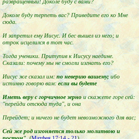
развращенный! Доколе буду с вами?
Доколе буду терпеть вас? Приведите его ко Мне
сюда.
И запретил ему Иисус. И бес вышел из него; и
отрок исцелился в тот час.
Тогда ученики. Притупив к Иисусу наедине.
Сказали: почему мы не смогли изгнать его?
Иисус же сказал им:
по неверию вашему;
ибо
истинно говорю вам:
если вы будете
Иметь веру с горчичное зерно
и скажете горе сей:
"перейди отсюда туда", и она
Перейдет; и ничего не будет невозможного для вас;
Сей же род изгоняется только молитвою и
постом".
(
Матфея 17:14 - 21
)