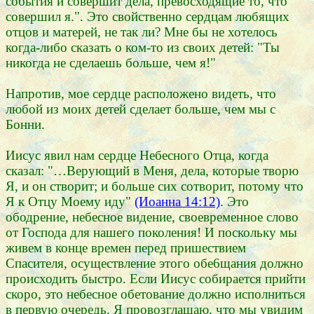
события и совершит дела, превосходящие то, что
совершил я.". Это свойственно сердцам любящих
отцов и матерей, не так ли? Мне бы не хотелось
когда-либо сказать о ком-то из своих детей: "Ты
никогда не сделаешь больше, чем я!"
Напротив, мое сердце расположено видеть, что
любой из моих детей сделает больше, чем мы с
Бонни.
Иисус явил нам сердце Небесного Отца, когда
сказал: "…Верующий в Меня, дела, которые творю
Я, и он створит; и больше сих сотворит, потому что
Я к Отцу Моему иду"
(Иоанна 14:12)
. Это
ободрение, небесное видение, своевременное слово
от Господа для нашего поколения! И поскольку мы
живем в конце времен перед пришествием
Спасителя, осуществление этого обе6щания должно
происходить быстро. Если Иисус собирается прийти
скоро, это небесное обетование должно исполниться
в первую очередь. Я провозглашаю, что мы увидим