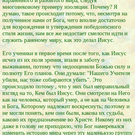
израненного и разбитого мира, следуя
многовековому примеру изоляции. Почему? Я
думаю, такое происходит потому, что, несмотря на
полученное нами от Бога, чего вполне достаточно
для возрождения и утверждения победоносного
стиля жизни, нам все же недостает смелости идти и
служить раненому миру, как это делал Иисус.
Его ученики в первое время после того, как Иисус
исчез из их поля зрения, впали в заботу о
выживании, потому что недооценили Божью силу и
полноту Его планов. Они думали: "Нашего Учителя
убили, нас тоже собираются убить". Это
происходило потому , что у них был неправильный
взгляд на то, Кем был Иисус. Они смотрели на Него
как на человека, который умер, а не как на Человека
и Бога, Которому надлежит воскреснуть; поэтому и
не могли понять, кем они были, какова их судьба,
каково их предназначение во Христе. Никому из них
даже в голову не приходило, что Бог намеревался
изменить историю мира через эту маленькую группу