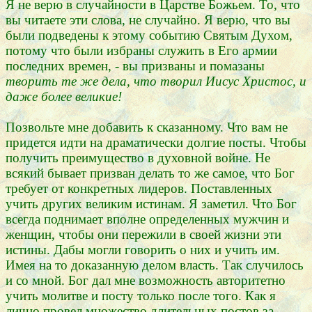
Я не верю в случайности в Царстве Божьем. То, что
вы читаете эти слова, не случайно. Я верю, что вы
были подведены к этому событию Святым Духом,
потому что были избраны служить в Его армии
последних времен, - вы призваны и помазаны
творить те же дела, что творил Иисус Христос, и
даже более великие!
Позвольте мне добавить к сказанному. Что вам не
придется идти на драматически долгие посты. Чтобы
получить преимущество в духовной войне. Не
всякий бывает призван делать то же самое, что Бог
требует от конкретных лидеров. Поставленных
учить других великим истинам. Я заметил. Что Бог
всегда поднимает вполне определенных мужчин и
женщин, чтобы они пережили в своей жизни эти
истины. Дабы могли говорить о них и учить им.
Имея на то доказанную делом власть. Так случилось
и со мной. Бог дал мне возможность авторитетно
учить молитве и посту только после того. Как я
лично провел множество длительных постов за