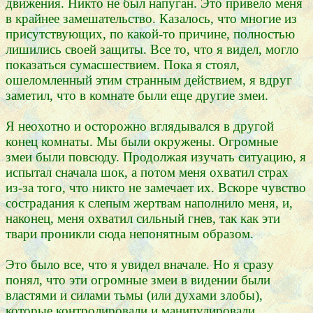
движения. Никто не был напуган. Это привело меня
в крайнее замешательство. Казалось, что многие из
присутствующих, по какой-то причине, полностью
лишились своей защиты. Все то, что я видел, могло
показаться сумасшествием. Пока я стоял,
ошеломленный этим странным действием, я вдруг
заметил, что в комнате были еще другие змеи.
Я неохотно и осторожно вглядывался в другой
конец комнаты. Мы были окружены. Огромные
змеи были повсюду. Продолжая изучать ситуацию, я
испытал сначала шок, а потом меня охватил страх
из-за того, что никто не замечает их. Вскоре чувство
сострадания к слепым жертвам наполнило меня, и,
наконец, меня охватил сильный гнев, так как эти
твари проникли сюда непонятным образом.
Это было все, что я увидел вначале. Но я сразу
понял, что эти огромные змеи в видении были
властями и силами тьмы (или духами злобы),
которые контролировали и манипулировали