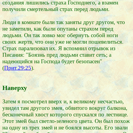
создания лишились страха Господнего, а взамен
получили смертельный страх перед людьми.
Люди в комнате были так заняты друг другом, что
не заметили, как были опутаны страхом перед
людьми. Он так ловко мог обернуть собой ноги
своих жертв, что они уже не могли пошевелиться.
Страх парализовал их. Я вспомнил отрывок из
Писания: "Боязнь пред людьми ставит сеть; а
надеющийся на Господа будет безопасен"
(
Прит.29:25
).
Наверху
Затем я посмотрел вверх и, к великому несчастью,
увидел там другого змея, обвитого вокруг балкона,
бесконечный хвост которого спускался по лестнице.
Этот змей был светло-зеленого цвета. Он был похож
на одну из трех змей и не боялся высоты. Его звали