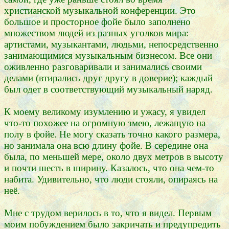
христианской музыкальной конференции. Это
большое и просторное фойе было заполнено
множеством людей из разных уголков мира:
артистами, музыкантами, людьми, непосредственно
занимающимися музыкальным бизнесом. Все они
оживленно разговаривали и занимались своими
делами (втирались друг другу в доверие); каждый
был одет в соответствующий музыкальный наряд.
К моему великому изумлению и ужасу, я увидел
что-то похожее на огромную змею, лежащую на
полу в фойе. Не могу сказать точно какого размера,
но занимала она всю длину фойе. В середине она
была, по меньшей мере, около двух метров в высоту
и почти шесть в ширину. Казалось, что она чем-то
набита. Удивительно, что люди стояли, опираясь на
неё.
Мне с трудом верилось в то, что я видел. Первым
моим побуждением было закричать и предупредить