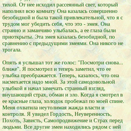
тихой. От нее исходил рассеянный свет, который
наполнял всю комнату Она казалась совершенно
безобидной и была такой привлекательной, что я с
трудом мог убедить себя, что это - змея. Она
странно и заманчиво улыбалась, а ее глаза были
приоткрыты. Эта змея казалась безобидной, по
сравнению с предыдущими змеями. Она никого не
трогала.
Опять я услышал тот же голос: "Посмотри снова...
ближе". Я посмотрел и теперь заметил, что ее
улыбка преображается. Теперь, казалось, что она
насмехается надо мной. За этой самодовольной
улыбкой я начал замечать странный взгляд,
внушающий страх, обман и зло. Когда я смотрел в
ее красные глаза, холодок пробежал по моей спине.
Меня охватила неутолимая жажда власти и
контроля. Я увидел Гордость, Неуверенность,
Похоть, Зависть, Самопродвижение и Страх перед
людьми. Все другие змеи находились рядом с ней