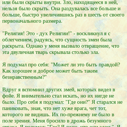
или были скрыты внутри. Зло, находящееся в ней,
нельзя было скрыть. Она раздувалась все больше и
больше, быстро увеличившись раз в шесть от своего
первоначального размера.
"Религия! Это - дух Религии!" - воскликнул я с
облегчением, радуясь, что сущность змеи была
раскрыта. Однако у меня вызвало отвращение, что
эта двуличная тварь скрывала столько зла.
Я подумал про себя: "Может ли это быть правдой?
Как хорошее и доброе может быть таким
безнравственным?"
Вдруг я вспомнил других змей, которых видел в
фойе. Я внимательно стал искать, но их нигде не
было. Про себя я подумал: "Где они?" Я старался не
паниковать, зная, что нет хуже врага, чет тот,
которого не видишь. Их по-прежнему не было в
поле зрения. Меня бросило в дрожь безумного
страха. Я подумал: "Где? Я знаю, что они здесь". Я