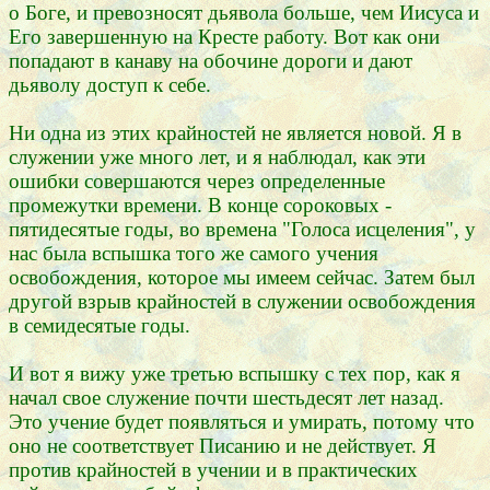
о Боге, и превозносят дьявола больше, чем Иисуса и
Его завершенную на Кресте работу. Вот как они
попадают в канаву на обочине дороги и дают
дьяволу доступ к себе.
Ни одна из этих крайностей не является новой. Я в
служении уже много лет, и я наблюдал, как эти
ошибки совершаются через определенные
промежутки времени. В конце сороковых -
пятидесятые годы, во времена "Голоса исцеления", у
нас была вспышка того же самого учения
освобождения, которое мы имеем сейчас. Затем был
другой взрыв крайностей в служении освобождения
в семидесятые годы.
И вот я вижу уже третью вспышку с тех пор, как я
начал свое служение почти шестьдесят лет назад.
Это учение будет появляться и умирать, потому что
оно не соответствует Писанию и не действует. Я
против крайностей в учении и в практических