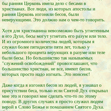
бы ранняя Церковь имела дело с бесами в
христианах. Все люди, из которых апостолы и
ранняя Церковь изгоняли бесов, были
неверующими. Это должно нам о чем-то говорить.
Хотя для христианина невозможно быть угнетенным
в его Духе, бесы могут угнетать его разум или тело.
И из огромного количества людей, которым я
служил более пятидесяти пяти лет, только у
небольшого процента верующих в разуме или теле
были бесы. Но большинство так называемых
"служений освобождений" провозглашают, что
большинство христиан, не все, имеют бесов,
которых просто надо изгнать. Это нонсенс!
Даже когда я изгонял бесов из людей, я узнавал о
присутствии беса, только если Святой Дух открывал
мне это и говорил мне сделать что-то по этому
поводу. В других случаях я просто служил людям
верой в Слово Божье и помазанием Святого Духа.