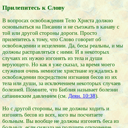
Прилепитесь к Слову
В вопросах освобождения Тело Христа должно
основываться на Писании и не съезжать в канаву с
той или другой стороны дороги. Просто
прилепитесь к тому, что Слово говорит об
освобождении и исцелении. Да, бесы реальны, и мы
должны расправляться с ними. И в некоторых
случаях их нужно изгонять из тела и души
верующего. Но как я уже сказал, за время моего
служения очень немногие христиане нуждались в
освобождении посредством изгнания бесов из их
тела или души, за исключением некоторых случаев
болезней. Помните, что Библия называет болезни
сатанинским давлением (см.
Деян. 10:38
).
Но с другой стороны, вы не должны ходить и
изгонять бесов из всех, кого вы посчитаете
больным. Вы вообще не должны изгонять беса из
больных, если сначала не получите откровение