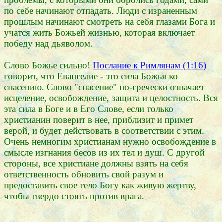
по себе начинают отпадать. Люди с израненным
прошлым начинают смотреть на себя глазами Бога и
учатся жить Божьей жизнью, которая включает
победу над дьяволом.
Слово Божье сильно!
Послание к Римлянам (1:16)
говорит, что Евангелие - это сила Божья ко
спасению. Слово "спасение" по-гречески означает
исцеление, освобождение, защита и целостность. Вся
эта сила в Боге и в Его Слове, если только
христианин поверит в нее, приблизит и примет
верой, и будет действовать в соответствии с этим.
Очень немногим христианам нужно освобождение в
смысле изгнания бесов из их тел и душ. С другой
стороны, все христиане должны взять на себя
ответственность обновить свой разум и
предоставить свое тело Богу как живую жертву,
чтобы твердо стоять против врага.