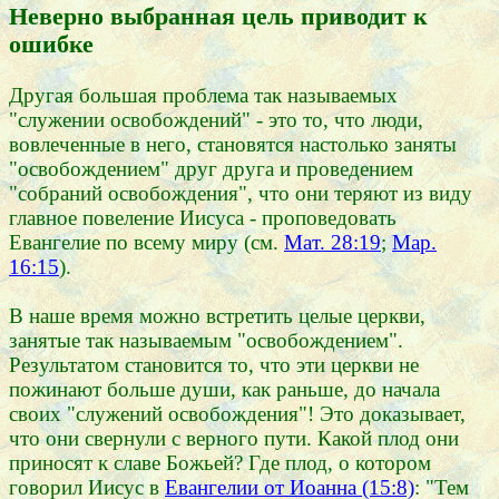
Неверно выбранная цель приводит к
ошибке
Другая большая проблема так называемых
"служении освобождений" - это то, что люди,
вовлеченные в него, становятся настолько заняты
"освобождением" друг друга и проведением
"собраний освобождения", что они теряют из виду
главное повеление Иисуса - проповедовать
Евангелие по всему миру (см.
Мат. 28:19
;
Мар.
16:15
).
В наше время можно встретить целые церкви,
занятые так называемым "освобождением".
Результатом становится то, что эти церкви не
пожинают больше души, как раньше, до начала
своих "служений освобождения"! Это доказывает,
что они свернули с верного пути. Какой плод они
приносят к славе Божьей? Где плод, о котором
говорил Иисус в
Евангелии от Иоанна (15:8)
: "Тем