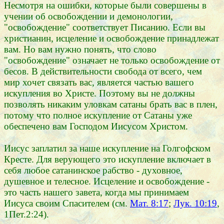
Несмотря на ошибки, которые были совершены в
учении об освобождении и демонологии,
"освобождение" соответствует Писанию. Если вы
христианин, исцеление и освобождение принадлежат
вам. Но вам нужно понять, что слово
"освобождение" означает не только освобождение от
бесов. В действительности свобода от всего, чем
мир хочет связать вас, является частью вашего
искупления во Христе. Поэтому вы не должны
позволять никаким уловкам сатаны брать вас в плен,
потому что полное искупление от Сатаны уже
обеспечено вам Господом Иисусом Христом.
Иисус заплатил за наше искупление на Голгофском
Кресте. Для верующего это искупление включает в
себя любое сатанинское рабство - духовное,
душевное и телесное. Исцеление и освобождение -
это часть нашего завета, когда мы принимаем
Иисуса своим Спасителем (см.
Мат. 8:17
;
Лук. 10:19
,
1Пет.2:24).