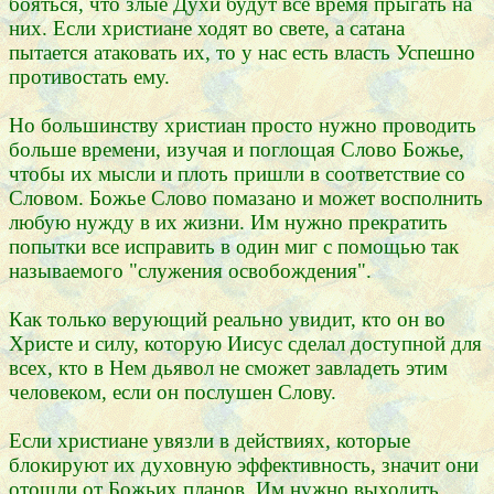
бояться, что злые Духи будут все время прыгать на
них. Если христиане ходят во свете, а сатана
пытается атаковать их, то у нас есть власть Успешно
противостать ему.
Но большинству христиан просто нужно проводить
больше времени, изучая и поглощая Слово Божье,
чтобы их мысли и плоть пришли в соответствие со
Словом. Божье Слово помазано и может восполнить
любую нужду в их жизни. Им нужно прекратить
попытки все исправить в один миг с помощью так
называемого "служения освобождения".
Как только верующий реально увидит, кто он во
Христе и силу, которую Иисус сделал доступной для
всех, кто в Нем дьявол не сможет завладеть этим
человеком, если он послушен Слову.
Если христиане увязли в действиях, которые
блокируют их духовную эффективность, значит они
отошли от Божьих планов. Им нужно выходить,