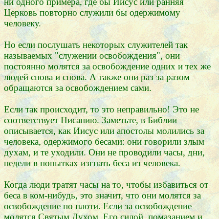
ни одного примера, где бы Иисус или ранняя
Церковь повторно служили бы одержимому
человеку.
Но если послушать некоторых служителей так
называемых "служении освобождения", они
постоянно молятся за освобождение одних и тех же
людей снова и снова. А также они раз за разом
обращаются за освобождением сами.
Если так происходит, то это неправильно! Это не
соответствует Писанию. Заметьте, в Библии
описывается, как Иисус или апостолы молились за
человека, одержимого бесами: они говорили злым
духам, и те уходили. Они не проводили часы, дни,
недели в попытках изгнать беса из человека.
Когда люди тратят часы на то, чтобы избавиться от
беса в ком-нибудь, это значит, что они молятся за
освобождение по плоти. Если за освобождение
молятся Святым Духом, Его силой, помазанием и