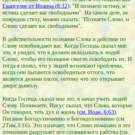
Евангелие от Иоанна (8:32)
: "И познаете истину, и
истина сделает вас свободными". На самом деле, не
повредив стиху, можно сказать: "Познаете Слово, и
Слово сделает вас свободными".
В действительности познание Слова и действие по
Слову освобождают вас. Когда Господь сказал мне
это, я увидел, что я должен вкладывать в людей
Слово, чтобы его познание смогло освободить их. И
тогда я понял, что у людей возникают проблемы,
когда они пытаются освободиться оттого, что
является делами плоти, потому что это открывает
двери дьяволу.
Когда Господь сказал мне это, я начал учить людей
Слову. Понимаете, Иисус сказал, что Слова, которые
Он говорил, теть дух и жизнь
(см. Иоан. 6:63)
.
Писание Богодухновенно и Боговдохновенно (см.
2Тим.З:16). Это означает, что Слово помазано и это
помазание разрушает иго сатанинского рабства (см.