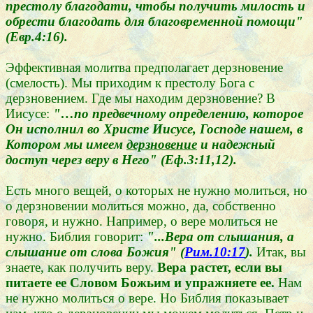
престолу благодати, чтобы получить милость и
обрести благодать для благовременной помощи"
(Евр.4:16).
Эффективная молитва предполагает дерзновение
(смелость). Мы приходим к престолу Бога с
дерзновением. Где мы находим дерзновение? В
Иисусе:
"…по предвечному определению, которое
Он исполнил во Христе Иисусе, Господе нашем, в
Котором мы имеем
дерзновение
и надежный
доступ через веру в Него" (Еф.3:11,12).
Есть много вещей, о которых не нужно молиться, но
о дерзновении молиться можно, да, собственно
говоря, и нужно. Например, о вере молиться не
нужно. Библия говорит:
"...Вера от слышания, а
слышание от слова Божия" (
Рим.10:17
).
Итак, вы
знаете, как получить веру.
Вера растет, если вы
питаете ее Словом Божьим и упражняете ее.
Нам
не нужно молиться о вере. Но Библия показывает