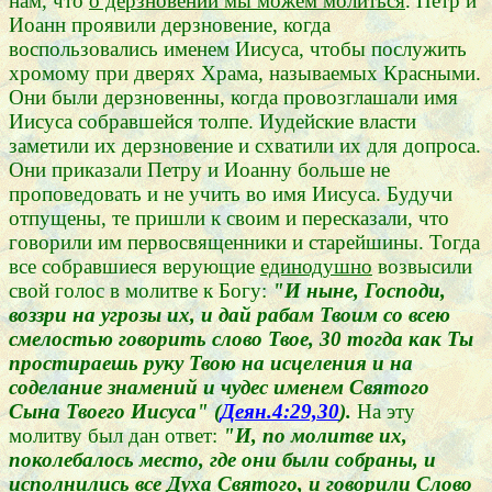
нам, что
о дерзновении мы можем молиться
. Петр и
Иоанн проявили дерзновение, когда
воспользовались именем Иисуса, чтобы послужить
хромому при дверях Храма, называемых Красными.
Они были дерзновенны, когда провозглашали имя
Иисуса собравшейся толпе. Иудейские власти
заметили их дерзновение и схватили их для допроса.
Они приказали Петру и Иоанну больше не
проповедовать и не учить во имя Иисуса. Будучи
отпущены, те пришли к своим и пересказали, что
говорили им первосвященники и старейшины. Тогда
все собравшиеся верующие
единодушно
возвысили
свой голос в молитве к Богу:
"И ныне, Господи,
воззри на угрозы их, и дай рабам Твоим со всею
смелостью говорить слово Твое, 30 тогда как Ты
простираешь руку Твою на исцеления и на
соделание знамений и чудес именем Святого
Сына Твоего Иисуса" (
Деян.4:29,30
).
На эту
молитву был дан ответ:
"И, по молитве их,
поколебалось место, где они были собраны, и
исполнились все Духа Святого, и говорили Слово