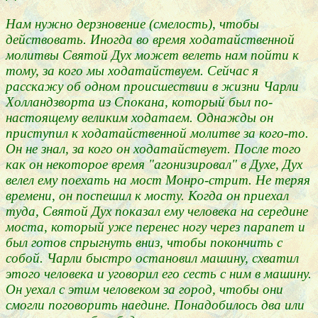
Нам нужно дерзновение (смелость), чтобы
действовать. Иногда во время ходатайственной
молитвы Святой Дух может велеть нам пойти к
тому, за кого мы ходатайствуем. Сейчас я
расскажу об одном происшествии в жизни Чарли
Холландзворта из Спокана, который был по-
настоящему великим ходатаем. Однажды он
приступил к ходатайственной молитве за кого-то.
Он не знал, за кого он ходатайствует. После того
как он некоторое время "агонизировал" в Духе, Дух
велел ему поехать на мост Монро-стрит. Не теряя
времени, он поспешил к мосту. Когда он приехал
туда, Святой Дух показал ему человека на середине
моста, который уже перенес ногу через парапет и
был готов спрыгнуть вниз, чтобы покончить с
собой. Чарли быстро остановил машину, схватил
этого человека и уговорил его сесть с ним в машину.
Он уехал с этим человеком за город, чтобы они
смогли поговорить наедине. Понадобилось два или