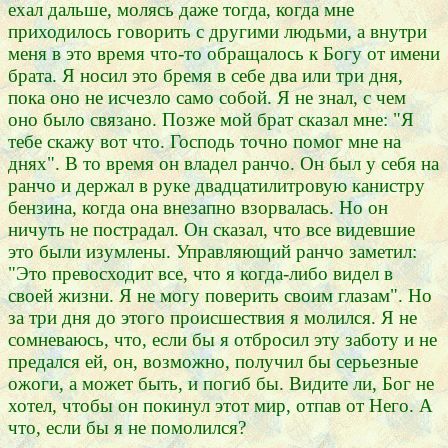
ехал дальше, молясь даже тогда, когда мне
приходилось говорить с другими людьми, а внутри
меня в это время что-то обращалось к Богу от имени
брата. Я носил это бремя в себе два или три дня,
пока оно не исчезло само собой. Я не знал, с чем
оно было связано. Позже мой брат сказал мне: "Я
тебе скажу вот что. Господь точно помог мне на
днях". В то время он владел ранчо. Он был у себя на
ранчо и держал в руке двадцатилитровую канистру
бензина, когда она внезапно взорвалась. Но он
ничуть не пострадал. Он сказал, что все видевшие
это были изумлены. Управляющий ранчо заметил:
"Это превосходит все, что я когда-либо видел в
своей жизни. Я не могу поверить своим глазам". Но
за три дня до этого происшествия я молился. Я не
сомневаюсь, что, если бы я отбросил эту заботу и не
предался ей, он, возможно, получил бы серьезные
ожоги, а может быть, и погиб бы. Видите ли, Бог не
хотел, чтобы он покинул этот мир, отпав от Него. А
что, если бы я не помолился?