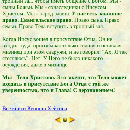
тронный зал, чтобы иметь общение с Богом. Мы -
сыны Божьи. Мы - сонаследники с Иисусом
Христом. Мы - народ завета.
У нас есть законное
право. Евангельское право.
Право сына. Право
семьи. Право Тела вступить в тронный зал.
Когда Иисус вошел в присутствие Отца, Он не
входил туда, просовывая только голову и оставляя
мизинец при этом снаружи, и не говорил: "Ах, Я так
стесняюсь". Нет! У Него не было никакого
осуждения, даже в мизинце.
Мы - Тело Христово. Это значит, что Тело может
входить в присутствие Бога Отца с той же
уверенностью, что и Глава! С дерзновением!
Все книги Кеннета Хейгина