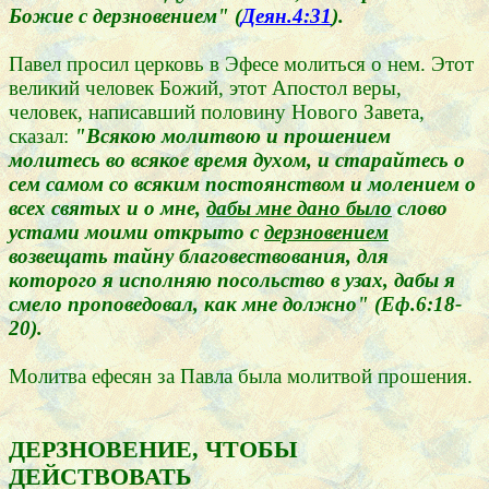
Божие с дерзновением" (
Деян.4:31
).
Павел просил церковь в Эфесе молиться о нем. Этот
великий человек Божий, этот Апостол веры,
человек, написавший половину Нового Завета,
сказал:
"Всякою молитвою и прошением
молитесь во всякое время духом, и старайтесь о
сем самом со всяким постоянством и молением о
всех святых и о мне,
дабы мне дано было
слово
устами моими открыто с
дерзновением
возвещать тайну благовествования, для
которого я исполняю посольство в узах, дабы я
смело проповедовал, как мне должно" (Еф.6:18-
20).
Молитва ефесян за Павла была молитвой прошения.
ДЕРЗНОВЕНИЕ, ЧТОБЫ
ДЕЙСТВОВАТЬ