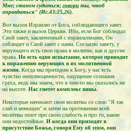
Мне; станем судиться;
говори
ты, чтоб
оправдаться" (Ис.43:25,26).
Вот вызов Израилю от Бога, соблюдающего завет.
Это также и вызов Церкви. Ибо, если Бог соблюдал
Свой завет, заключенный с израильтянами, Он
соблюдет и Свой завет с нами. Согласно завету, у
верующего есть свои права в молитве, как и другие
права.
Но есть одно испытание, которое приводит
к поражению верующих в их молитвенной
жизни.
Когда мы приходим к Богу, у нас есть
чувство неполноценности, ощущение сознания
греха, ведь мы знаем, что в чем-то мы оказались не
на высоте.
Нас гнетет комплекс вины.
Некоторые начинают свои молитвы со слов: "Я так
слаб и немощен" и затем на протяжении всей
молитвы поют про свою слабость и про то, какие
они недостойные.
И когда они приходят в
присутствие Божье, говоря Ему об этом, они