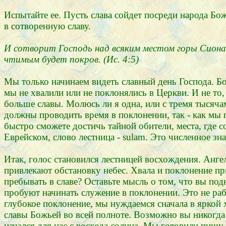
Испытайте ее. Пусть слава сойдет посреди народа Бож
в сотворенную славу.
И сотворит Господь над всяким местом горы Сиона и
чтимым будет покров. (Ис. 4:5)
Мы только начинаем видеть славный день Господа. Бо
мы не хвалили или не поклонялись в Церкви. И не то,
больше славы. Молюсь ли я одна, или с тремя тысяча
должны проводить время в поклонении, так - как мы 
быстро сможете достичь тайной обители, места, где 
Еврейском, слово лестница - sulam. Это численное зна
Итак, голос становился лестницей восхождения. Анге
привлекают обстановку небес. Хвала и поклонение при
пребывать в славе? Оставьте мысль о том, что вы под
пробуют начинать служение в поклонении. Это не рабо
глубокое поклонение, мы нуждаемся сначала в яркой 
славы Божьей во всей полноте. Возможно вы никогда 
начался для нас с восхода солнца. Мы готовили пищу