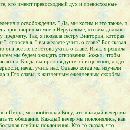
 те, кто имеют превосходный дух и превосходные
целения и освобождения. " Да, мы хотим и это также, и
подь проговорил ко мне в Иерусалиме, что мы должны
у предмету. Так, я позвала сестру Викторин, которая
", спросил я, " вы желаете учить о славе? Бог сказал
то она все же не готова учить о славе. Итак, я решила
" и затем мы будем ожидать откровения Божьи, чтобы
спасаются. Когда вы проповедуете об исцелении, люди
верности, начал учить нас. Однако когда мы изучали
пода и Его славы, к жизненным ежедневным скорбям.
того Петра, мы пообещали Богу, что каждый вечер мы
жать то обещание. Каждый вечер мы поклонялись, как
 большая глубина поклонения. Кто-то сказал, что