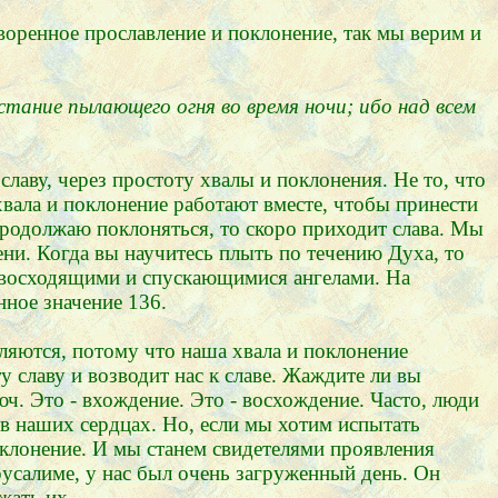
творенное прославление и поклонение, так мы верим и
стание пылающего огня во время ночи; ибо над всем
лаву, через простоту хвалы и поклонения. Не то, что
хвала и поклонение работают вместе, чтобы принести
продолжаю поклоняться, то скоро приходит слава. Мы
ени. Когда вы научитесь плыть по течению Духа, то
с восходящими и спускающимися ангелами. На
нное значение 136.
ляются, потому что наша хвала и поклонение
у славу и возводит нас к славе. Жаждите ли вы
юч. Это - вхождение. Это - восхождение. Часто, люди
а в наших сердцах. Но, если мы хотим испытать
оклонение. И мы станем свидетелями проявления
русалиме, у нас был очень загруженный день. Он
жать их.