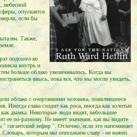
х, небесной
осферы, опускается
мерли, если бы
рыта им. Также,
земле.
Брат подошел ко
роникла внутрь и
 тем больше облако увеличивалось. Когда вы
остраняться ввысь, пока все, что мы могли увидеть,
дели облако с очертаниями человека, появлявшееся
. Иногда слава сходит как роса, иногда как золотые
, как дымка. Некоторые люди видят, небольшие
ят ее по-разному. Не имеет значения, как вы видите
 " гигантский зефир ". Отлично, если это напоминает
 Словарь, которым мы описываем славу - не важен.