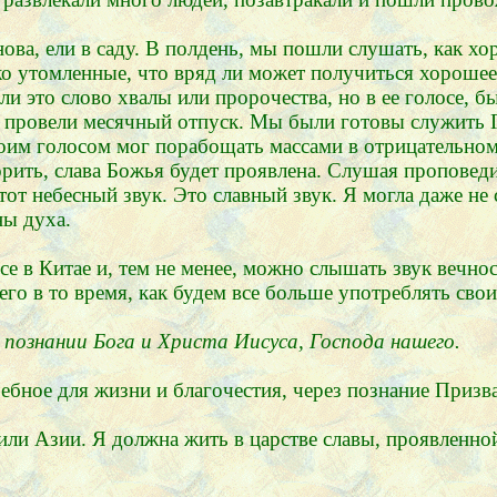
ова, ели в саду. В полдень, мы пошли слушать, как хо
о утомленные, что вряд ли может получиться хорошее 
 ли это слово хвалы или пророчества, но в ее голосе, б
ы провели месячный отпуск. Мы были готовы служить Г
воим голосом мог порабощать массами в отрицательном 
орить, слава Божья будет проявлена. Слушая проповеди
тот небесный звук. Это славный звук. Я могла даже не
ны духа.
е в Китае и, тем не менее, можно слышать звук вечнос
го в то время, как будем все больше употреблять свои
 познании Бога и Христа Иисуса, Господа нашего.
ебное для жизни и благочестия, через познание Призв
ли Азии. Я должна жить в царстве славы, проявленной 