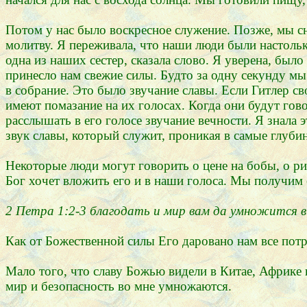
Потом у нас было воскресное служение. Позже, мы сн
молитву. Я переживала, что наши люди были настольк
одна из наших сестер, сказала слово. Я уверена, было
принесло нам свежие силы. Будто за одну секунду м
в собрание. Это было звучание славы. Если Гитлер с
имеют помазание на их голосах. Когда они будут гов
расслышать в его голосе звучание вечности. Я знала э
звук славы, который служит, проникая в самые глуби
Некоторые люди могут говорить о цене на бобы, о рис
Бог хочет вложить его и в наши голоса. Мы получим е
2 Петра 1:2-3 благодать и мир вам да умножится в
Как от Божественной силы Его даровано нам все потр
Мало того, что славу Божью видели в Китае, Африке и
мир и безопасность во мне умножаются.