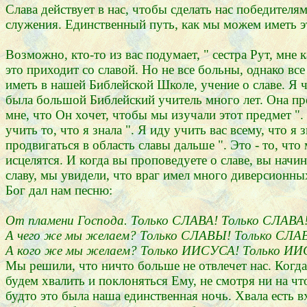
Слава действует в нас, чтобы сделать нас победител
служения. Единственный путь, как мы можем иметь эт
Возможно, кто-то из вас подумает, " сестра Рут, мне 
это приходит со славой. Но не все больны, однако в
иметь в нашей Библейской Школе, учение о славе. Я ч
была большой Библейский учитель много лет. Она преп
мне, что Он хочет, чтобы мы изучали этот предмет ". О
учить то, что я знала ". Я иду учить вас всему, что 
продвигаться в область славы дальше ". Это - то, чт
исцелятся. И когда вы проповедуете о славе, вы начи
славу, мы увидели, что враг имел много диверсионны
Бог дал нам песню:
От пламени Господа. Только СЛАВА! Только СЛАВА
А чего же мы желаем? Только СЛАВЫ! Только СЛА
А кого же мы желаем? Только ИИСУСА! Только И
Мы решили, что ничто больше не отвлечет нас. Когд
будем хвалить и поклоняться Ему, не смотря ни на ч
будто это была наша единственная ночь. Хвала есть в