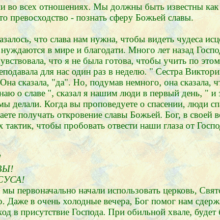
ями во всех отношениях. Мы должны быть известны как
о превосходство - познать сферу Божьей славы.
казалось, что слава нам нужна, чтобы видеть чудеса ис
се нуждаются в мире и благодати. Много лет назад Гос
увствовала, что я не была готова, чтобы учить по этом
одавала для нас один раз в неделю. " Сестра Викторин 
на сказала, "да". Но, подумав немного, она сказала, ч
я знаю о славе ", сказал я нашим люди в первый день, 
о мы делали. Когда вы проповедуете о спасении, люди 
наете получать откровение славы Божьей. Бог, в своей 
х тактик, чтобы пробовать отвести наши глаза от Гос
!
ВЫ!
ИСУСА!
а мы первоначально начали использовать церковь, Свя
то. Даже в очень холодные вечера, Бог помог нам сдер
ход в присутствие Господа. При обильной хвале, будет