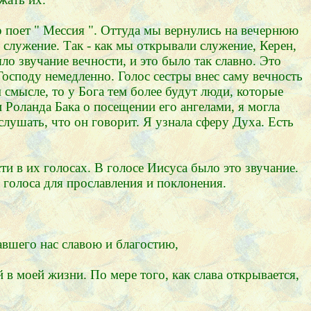
р поет " Мессия ". Оттуда мы вернулись на вечернюю
служение. Так - как мы открывали служение, Керен,
ыло звучание вечности, и это было так славно. Это
осподу немедленно. Голос сестры внес саму вечность
смысле, то у Бога тем более будут люди, которые
 Роланда Бака о посещении его ангелами, я могла
 слушать, что он говорит. Я узнала сферу Духа. Есть
ти в их голосах. В голосе Иисуса было это звучание.
 голоса для прославления и поклонения.
авшего нас славою и благостию,
в моей жизни. По мере того, как слава открывается,