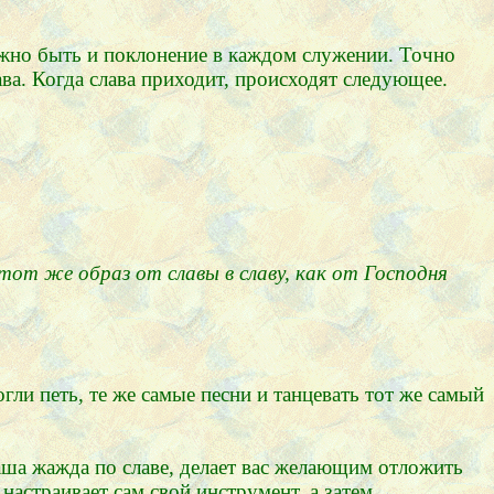
олжно быть и поклонение в каждом служении. Точно
ава. Когда слава приходит, происходят следующее.
тот же образ от славы в славу, как от Господня
и петь, те же самые песни и танцевать тот же самый
Ваша жажда по славе, делает вас желающим отложить
настраивает сам свой инструмент, а затем