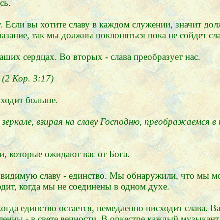
сь.
у. Если вы хотите славу в каждом служении, значит д
мазание, так мы должны поклоняться пока не сойдет сл
аших сердцах. Во вторых - слава преобразует нас.
(2 Кор. 3:17)
ходит больше.
еркале, взирая на славу Господню, преображаемся в 
и, которые ожидают вас от Бога.
идимую славу - единство. Мы обнаружили, что мы могл
одит, когда мы не соединены в одном духе.
Когда единство остается, немедленно нисходит слава. 
енны - в свете вечности. В оркестре каждый музыкант 