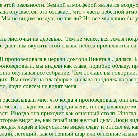
ние этой реальности. Земной атмосферой является возду
ава опускается, это означает, что - часть небесной атм
Мы не видим воздух, не так ли? Но все мы давно бы у
ь листочки на деревьях. Тем не менее, вся земля пок
г дает нам вкусить этой славы, небеса проявляются на 
 проповедовала в церкви доктора Пикета в Далласе. 
проповедовали, мы видели как слава, подобно облаку, п
енно окутывая все собрание. Чем больше вы говорили,
х. Вы стояли на платформе, и слава продолжала распр
ую, люди совсем не видят меня.
 рассказывали мне, что когда я проповедовала, они ви
 меня, позади меня, впереди меня, и покрывающее меня
олп. Иногда она приходит как огненный столп. Иногда
которые видят ее, как серый или желтый дым. Люди вид
лодых людей в Иерусалиме видел славу и описал ее, как
ожий, летящий, как огненный шар или огненные языки.