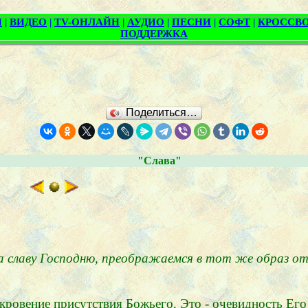
Поделиться…
"Слава"
а славу Господню, преображаемся в тот же образ от с
откровение присутствия Божьего. Это - очевидность Его