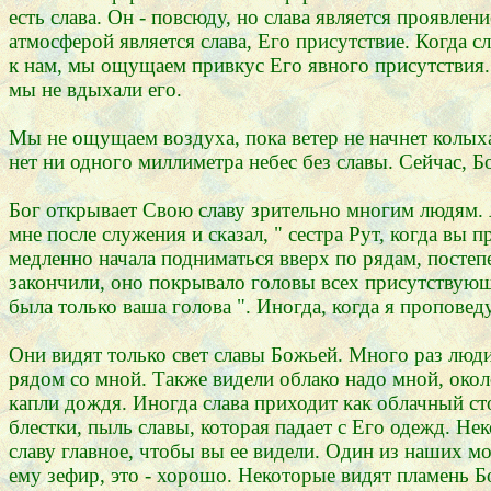
есть слава. Он - повсюду, но слава является проявле
атмосферой является слава, Его присутствие. Когда сл
к нам, мы ощущаем привкус Его явного присутствия. 
мы не вдыхали его.
Мы не ощущаем воздуха, пока ветер не начнет колыхат
нет ни одного миллиметра небес без славы. Сейчас, Бо
Бог открывает Свою славу зрительно многим людям. Я
мне после служения и сказал, " сестра Рут, когда вы 
медленно начала подниматься вверх по рядам, постеп
закончили, оно покрывало головы всех присутствующи
была только ваша голова ". Иногда, когда я проповед
Они видят только свет славы Божьей. Много раз люди
рядом со мной. Также видели облако надо мной, около
капли дождя. Иногда слава приходит как облачный ст
блестки, пыль славы, которая падает с Его одежд. Не
славу главное, чтобы вы ее видели. Один из наших мо
ему зефир, это - хорошо. Некоторые видят пламень Б