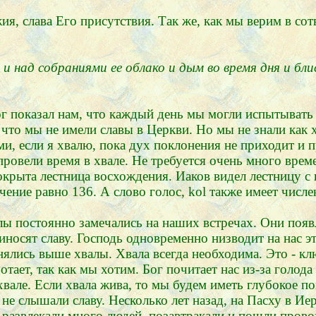
ия, слава Его присутствия. Так же, как мы верим в со
 над собраниями ее облако и дым во время дня и бли
г показал нам, что каждый день мы могли испытывать с
 что мы не имели славы в Церкви. Но мы не знали как 
ми, если я хвалю, пока дух поклонения не приходит и 
провели время в хвале. Не требуется очень много врем
сокрыта лестница восхождения. Иаков видел лестницу 
чение равно 136. А слово голос, kol также имеет числе
лы постоянно замечались на наших встречах. Они появ
носят славу. Господь одновременно низводит на нас эт
нялись выше хвалы. Хвала всегда необходима. Это - кл
тает, так как мы хотим. Бог почитает нас из-за голод
хвале. Если хвала жива, то мы будем иметь глубокое п
не слышали славу. Несколько лет назад, на Пасху в Ие
, развлекали много людей, позавтракали и пошли прово