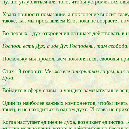
нужно углубляться для того, чтобы устремляться ввы
Хвала приносит помазание, а поклонение вносит слав
также, как мы прославляем Его, пока не возрастет по
Во первых - дух откровения начинает действовать в н
Господь есть Дух; а где Дух Господень, там свобода. 
Поскольку мы продолжаем поклоняться, свободы при
Стих 18 говорит:
Мы же все открытым лицем, как в з
Духа.
Войдите в сферу славы, и увидите замечательные вещ
Один из наиболее важных компонентов, чтобы иметь в
танец, и не находиться в одном духе. И слава не прих
Когда наступает единение духа, возникает единство. 
многие мелкие вещи, которые действительно бессмысл